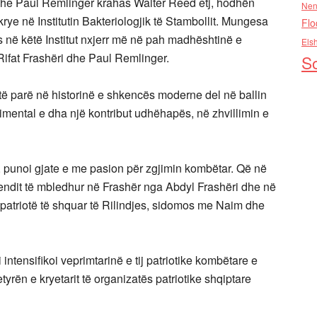
ri dhe Paul Remlinger krahas Walter Reed etj, hodhën
Nen
krye në Institutin Bakteriologjik të Stambollit. Mungesa
Flo
s në këtë Institut nxjerr më në pah madhështinë e
Els
 Rifat Frashëri dhe Paul Remlinger.
So
të parë në historinë e shkencës moderne del në ballin
imental e dha një kontribut udhëhapës, në zhvillimin e
 punoi gjate e me pasion për zgjimin kombëtar. Që në
endit të mbledhur në Frashër nga Abdyl Frashëri dhe në
patriotë të shquar të Rilindjes, sidomos me Naim dhe
intensifikoi veprimtarinë e tij patriotike kombëtare e
tyrën e kryetarit të organizatës patriotike shqiptare