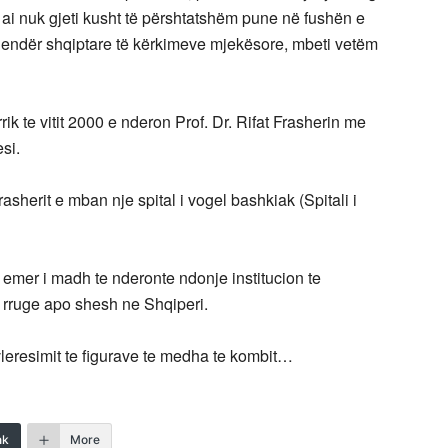
 ai nuk gjeti kusht të përshtatshëm pune në fushën e
jë qendër shqiptare të kërkimeve mjekësore, mbeti vetëm
ik te vitit 2000 e nderon Prof. Dr. Rifat Frasherin me
si.
asherit e mban nje spital i vogel bashkiak (Spitali i
y emer i madh te nderonte ndonje institucion te
 rruge apo shesh ne Shqiperi.
eresimit te figurave te medha te kombit…
nk
More