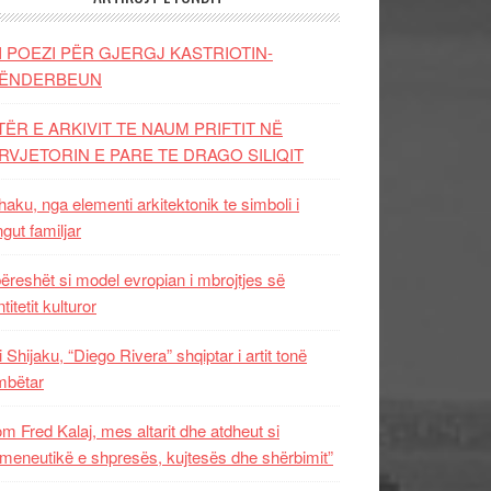
I POEZI PËR GJERGJ KASTRIOTIN-
ËNDERBEUN
TËR E ARKIVIT TE NAUM PRIFTIT NË
RVJETORIN E PARE TE DRAGO SILIQIT
aku, nga elementi arkitektonik te simboli i
ngut familjar
ëreshët si model evropian i mbrojtjes së
titetit kulturor
i Shijaku, “Diego Rivera” shqiptar i artit tonë
mbëtar
m Fred Kalaj, mes altarit dhe atdheut si
meneutikë e shpresës, kujtesës dhe shërbimit”