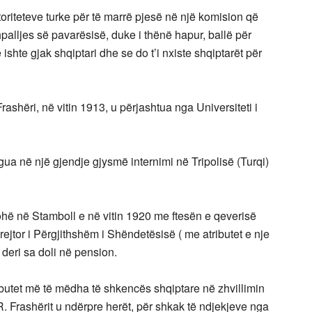
oriteteve turke për të marrë pjesë në një komision që
palljes së pavarësisë, duke i thënë hapur, ballë për
ishte gjak shqiptari dhe se do t’i nxiste shqiptarët për
 Frashëri, në vitin 1913, u përjashtua nga Universiteti i
ua në një gjendje gjysmë internimi në Tripolisë (Turqi)
ohë në Stamboll e në vitin 1920 me ftesën e qeverisë
jtor i Përgjithshëm i Shëndetësisë ( me atributet e nje
 deri sa doli në pension.
ributet më të mëdha të shkencës shqiptare në zhvillimin
. Frashërit u ndërpre herët, për shkak të ndjekjeve nga