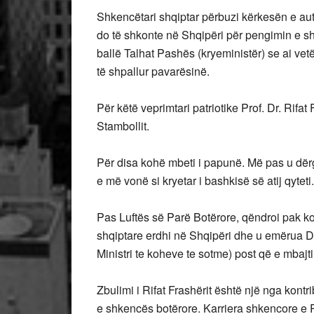
Shkencëtari shqiptar përbuzi kërkesën e aut
do të shkonte në Shqipëri për pengimin e sh
ballë Talhat Pashës (kryeministër) se ai vetë 
të shpallur pavarësinë.
Për këtë veprimtari patriotike Prof. Dr. Rifat
Stambollit.
Për disa kohë mbeti i papunë. Më pas u dërg
e më vonë si kryetar i bashkisë së atij qyteti.
Pas Luftës së Parë Botërore, qëndroi pak k
shqiptare erdhi në Shqipëri dhe u emërua Dre
Ministri te koheve te sotme) post që e mbajti
Zbulimi i Rifat Frashërit është një nga kont
e shkencës botërore. Karriera shkencore e R