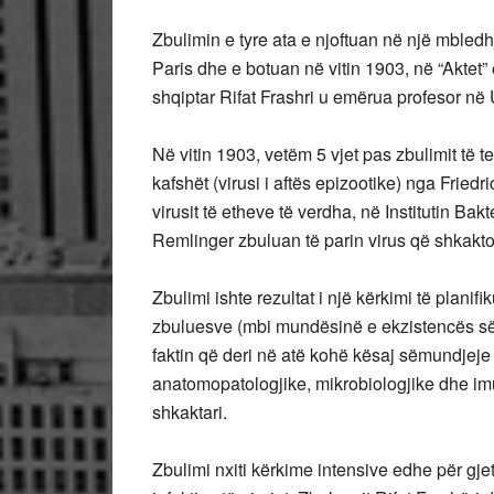
Zbulimin e tyre ata e njoftuan në një mbledh
Paris dhe e botuan në vitin 1903, në “Aktet”
shqiptar Rifat Frashri u emërua profesor në U
Në vitin 1903, vetëm 5 vjet pas zbulimit të te
kafshët (virusi i aftës epizootike) nga Friedr
virusit të etheve të verdha, në Institutin Bak
Remlinger zbuluan të parin virus që shkakton
Zbulimi ishte rezultat i një kërkimi të planif
zbuluesve (mbi mundësinë e ekzistencës së nj
faktin që deri në atë kohë kësaj sëmundjeje 
anatomopatologjike, mikrobiologjike dhe imu
shkaktari.
Zbulimi nxiti kërkime intensive edhe për gje