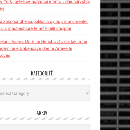
 York, qyteti që ndryshoi emrin… dhe ndryshoi
ën
i zakonor dhe isopolifonia dy nga monumentet
jalla madhështore të antikitetit shqiptar
etari i Vatrës Dr. Elmi Berisha zhvilloi takim në
deminë e Shkencave dhe të Arteve të
sovës
KATEGORITË
egoritë
ARKIV
iv