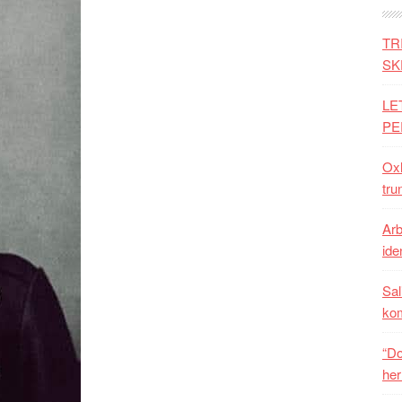
TR
SK
LE
PE
Oxh
tru
Arb
iden
Sal
ko
“Do
her