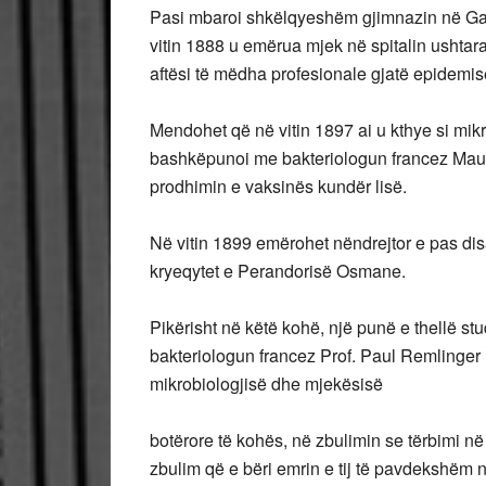
Pasi mbaroi shkëlqyeshëm gjimnazin në Gall
vitin 1888 u emërua mjek në spitalin ushtara
aftësi të mëdha profesionale gjatë epidemis
Mendohet që në vitin 1897 ai u kthye si mikro
bashkëpunoi me bakteriologun francez Maurice
prodhimin e vaksinës kundër lisë.
Në vitin 1899 emërohet nëndrejtor e pas disa v
kryeqytet e Perandorisë Osmane.
Pikërisht në këtë kohë, një punë e thellë s
bakteriologun francez Prof. Paul Remlinger 
mikrobiologjisë dhe mjekësisë
botërore të kohës, në zbulimin se tërbimi në 
zbulim që e bëri emrin e tij të pavdekshëm 