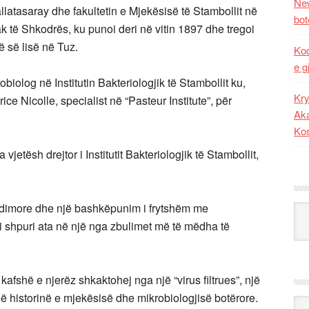
New
atasaray dhe fakultetin e Mjekësisë të Stambollit në
bot
k të Shkodrës, ku punoi deri në vitin 1897 dhe tregoi
ë së lisë në Tuz.
Kod
e g
biolog në Institutin Bakteriologjik të Stambollit ku,
Kry
 Nicolle, specialist në “Pasteur Institute”, për
Aka
Ko
jetësh drejtor i Institutit Bakteriologjik të Stambollit,
tudimore dhe një bashkëpunim i frytshëm me
Kat
i shpuri ata në një nga zbulimet më të mëdha të
kafshë e njerëz shkaktohej nga një “virus filtrues”, një
në historinë e mjekësisë dhe mikrobiologjisë botërore.
Ark