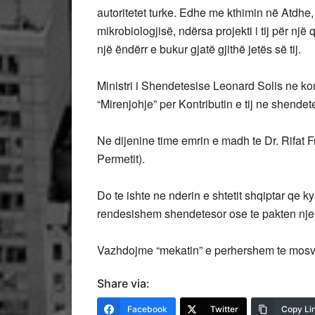
autoritetet turke. Edhe me kthimin në Atdhe,
mikrobiologjisë, ndërsa projekti i tij për n
një ëndërr e bukur gjatë gjithë jetës së tij.
Ministri i Shendetesise Leonard Solis ne korr
“Mirenjohje” per Kontributin e tij ne shendete
Ne dijenine time emrin e madh te Dr. Rifat Fr
Permetit).
Do te ishte ne nderin e shtetit shqiptar qe k
rendesishem shendetesor ose te pakten nje
Vazhdojme “mekatin” e perhershem te mosvl
Share via:
Facebook
Twitter
Copy Li