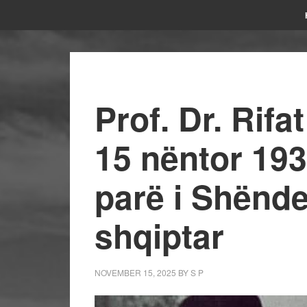
Prof. Dr. Rifa
15 nëntor 1934
parë i Shënde
shqiptar
NOVEMBER 15, 2025
BY
S P