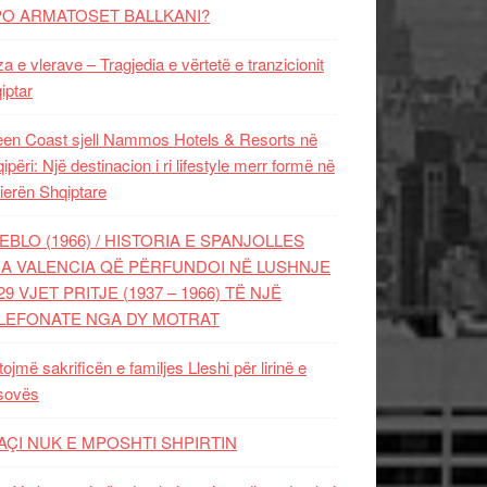
PO ARMATOSET BALLKANI?
za e vlerave – Tragjedia e vërtetë e tranzicionit
iptar
en Coast sjell Nammos Hotels & Resorts në
ipëri: Një destinacion i ri lifestyle merr formë në
ierën Shqiptare
EBLO (1966) / HISTORIA E SPANJOLLES
A VALENCIA QË PËRFUNDOI NË LUSHNJE
29 VJET PRITJE (1937 – 1966) TË NJË
LEFONATE NGA DY MOTRAT
tojmë sakrificën e familjes Lleshi për lirinë e
sovës
AÇI NUK E MPOSHTI SHPIRTIN