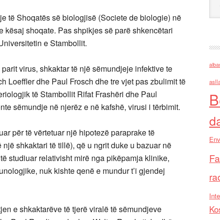
je të Shoqatës së biologjisë (Societe de biologie) në
 e kësaj shoqate. Pas shpikjes së parë shkencëtari
niversitetin e Stambollit.
alba
 parit virus, shkaktar të një sëmundjeje infektive te
ich Loeffler dhe Paul Frosch dhe tre vjet pas zbulimit të
asll
teriologjik të Stambollit Rifat Frashëri dhe Paul
B
te sëmundje në njerëz e në kafshë, virusi i tërbimit.
d
ikuar për të vërtetuar një hipotezë paraprake të
Env
ë shkaktari të tillë), që u ngrit duke u bazuar në
Fa
të studiuar relativisht mirë nga pikëpamja klinike,
nologjike, nuk kishte qenë e mundur t’i gjendej
ra
Inte
tjen e shkaktarëve të tjerë viralë të sëmundjeve
Ko