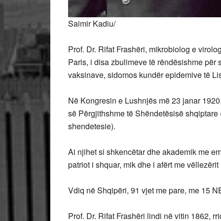
Saimir Kadiu/
Prof. Dr. Rifat Frashëri, mikrobiolog e virol
Paris, i disa zbulimeve të rëndësishme për 
vaksinave, sidomos kundër epidemive të Lis
Në Kongresin e Lushnjës më 23 janar 1920, P
së Përgjithshme të Shëndetësisë shqiptare (p
shendetesie).
Ai njihet si shkencëtar dhe akademik me emë
patriot i shquar, mik dhe i afërt me vëllezërit
Vdiq në Shqipëri, 91 vjet me pare, me 15
Prof. Dr. Rifat Frashëri lindi në vitin 1862, r