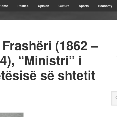
Home
Politics
Opinion
Culture
Sports
Economy
t Frashëri (1862 –
), “Ministri” i
tësisë së shtetit