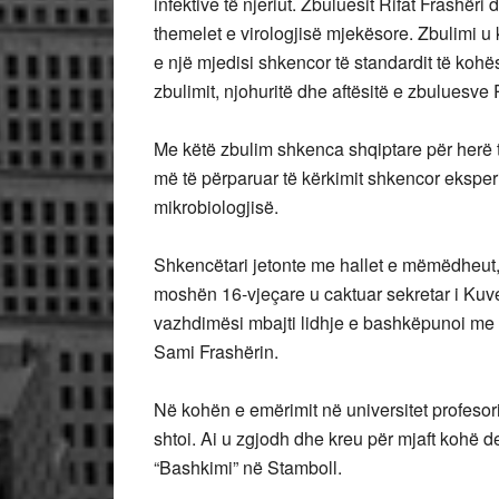
infektive të njeriut. Zbuluesit Rifat Frashë
themelet e virologjisë mjekësore. Zbulimi u 
e një mjedisi shkencor të standardit të kohë
zbulimit, njohuritë dhe aftësitë e zbuluesve
Me këtë zbulim shkenca shqiptare për herë 
më të përparuar të kërkimit shkencor eksper
mikrobiologjisë.
Shkencëtari jetonte me hallet e mëmëdheut,
moshën 16-vjeçare u caktuar sekretar i Kuv
vazhdimësi mbajti lidhje e bashkëpunoi me 
Sami Frashërin.
Në kohën e emërimit në universitet profesori 
shtoi. Ai u zgjodh dhe kreu për mjaft kohë de
“Bashkimi” në Stamboll.