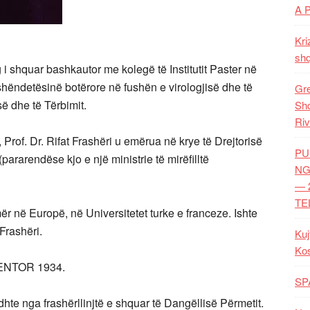
A 
Kri
shq
og i shquar bashkautor me kolegë të Institutit Paster në
shëndetësinë botërore në fushën e virologjisë dhe të
Gre
ë dhe të Tërbimit.
Shq
Riv
rof. Dr. Rifat Frashëri u emërua në krye të Drejtorisë
PU
ararendëse kjo e një ministrie të mirëfilltë
NG
— 
TE
r në Europë, në Universitetet turke e franceze. Ishte
 Frashëri.
Kuj
Ko
 NENTOR 1934.
SP
ridhte nga frashërllinjtë e shquar të Dangëllisë Përmetit.