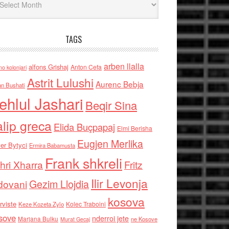
TAGS
arben llalla
alfons Grishaj
Anton Cefa
no kolonjari
Astrit Lulushi
Aurenc Bebja
an Bushati
ehlul Jashari
Beqir Sina
alip greca
Elida Buçpapaj
Elmi Berisha
Eugjen Merlika
er Bytyci
Ermira Babamusta
Frank shkreli
hri Xharra
Fritz
Ilir Levonja
Gezim Llojdia
dovani
kosova
rviste
Kolec Traboini
Keze Kozeta Zylo
sove
nderroi jete
Marjana Bulku
ne Kosove
Murat Gecaj