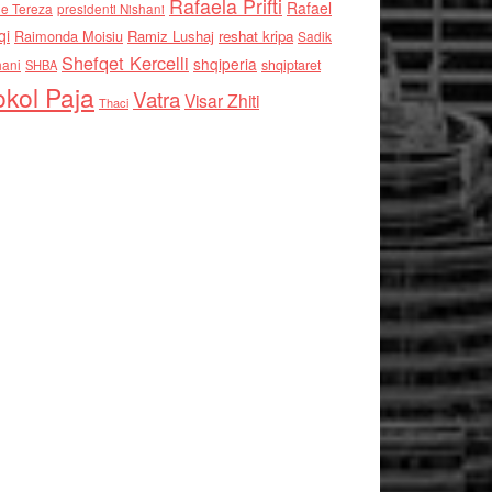
Rafaela Prifti
Rafael
e Tereza
presidenti Nishani
qi
Raimonda Moisiu
Ramiz Lushaj
reshat kripa
Sadik
Shefqet Kercelli
shqiperia
hani
shqiptaret
SHBA
kol Paja
Vatra
Visar Zhiti
Thaci