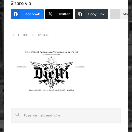
Share via:
Facebook
Twitter
Copy Link
More
FILED UNDER:
HISTORI