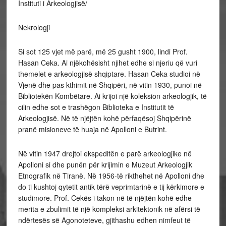
Instituti i Arkeologjisë/
Nekrologji
Si sot 125 vjet më parë, më 25 gusht 1900, lindi Prof.
Hasan Ceka. Ai njëkohësisht njihet edhe si njeriu që vuri
themelet e arkeologjisë shqiptare. Hasan Ceka studioi në
Vjenë dhe pas kthimit në Shqipëri, në vitin 1930, punoi në
Bibliotekën Kombëtare. Ai krijoi një koleksion arkeologjik, të
cilin edhe sot e trashëgon Biblioteka e Institutit të
Arkeologjisë. Në të njëjtën kohë përfaqësoj Shqipërinë
pranë misioneve të huaja në Apolloni e Butrint.
Në vitin 1947 drejtoi ekspeditën e parë arkeologjike në
Apolloni si dhe punën për krijimin e Muzeut Arkeologjik
Etnografik në Tiranë. Në 1956-të rikthehet në Apolloni dhe
do ti kushtoj qytetit antik tërë veprimtarinë e tij kërkimore e
studimore. Prof. Cekës i takon në të njëjtën kohë edhe
merita e zbulimit të një kompleksi arkitektonik në afërsi të
ndërtesës së Agonoteteve, gjithashu edhen nimfeut të