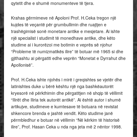
qytetit dhe e shumë monumenteve të tjera.
Krahas gërmimeve në Apoloni Prof. H.Ceka tregon një
kujdes të veçantë për grumbullimin dhe ruajtjen e
trashëgimisë sonë monetare antike e mesjetare. Ai ishte
një specialist i studimit të monedhave antike, dhe këto
studime ai i kurorëzoi me botimin e veprës së njohur
“Probleme të numizmatikës ilire” të botuar më 1965 si dhe
gjithashtu ai përgatiti edhe veprën “Monetat e Dyrrahut dhe
Apollonisë”.
Prof. H.Ceka ishte njohës i mirë i greqishtes se vjetër dhe
latinishtes duke u bërë kështu një nga bashkëautorët
kryesorë në përkthimin dhe përgatitjen në shqip të vëllimit
“Ilirët dhe Iliria tek autorët antikë”. Ai është autor i shumë
artikujve, studimeve e kumtesave të botuara në revistat
shkencore brenda e jashtë vendit. Këto studime janë
përmbledhur e botuar në vëllimin “Në kërkim të historisë
ilire”, Prof. Hasan Ceka u nda nga jeta më 2 nëntor 1998.