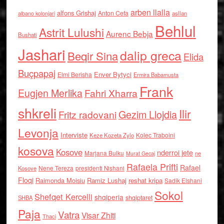
arben llalla
alfons Grishaj
Anton Cefa
asllan
albano kolonjari
Behlul
Astrit Lulushi
Aurenc Bebja
Bushati
Jashari
dalip greca
Beqir Sina
Elida
Buçpapaj
Enver Bytyci
Elmi Berisha
Ermira Babamusta
Frank
Eugjen Merlika
Fahri Xharra
shkreli
Ilir
Gezim Llojdia
Fritz radovani
Levonja
Interviste
Kolec Traboini
Keze Kozeta Zylo
kosova
Kosove
nderroi jete
Marjana Bulku
ne
Murat Gecaj
Rafaela Prifti
Rafael
Nene Tereza
Kosove
presidenti Nishani
Floqi
Raimonda Moisiu
Ramiz Lushaj
reshat kripa
Sadik Elshani
Sokol
Shefqet Kercelli
shqiperia
shqiptaret
SHBA
Paja
Vatra
Visar Zhiti
Thaci