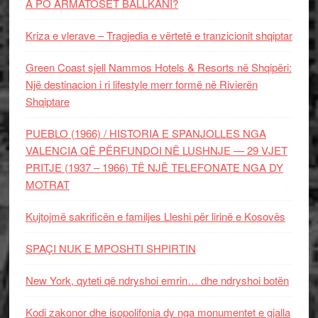
A PO ARMATOSET BALLKANI?
Kriza e vlerave – Tragjedia e vërtetë e tranzicionit shqiptar
Green Coast sjell Nammos Hotels & Resorts në Shqipëri:
Një destinacion i ri lifestyle merr formë në Rivierën
Shqiptare
PUEBLO (1966) / HISTORIA E SPANJOLLES NGA
VALENCIA QË PËRFUNDOI NË LUSHNJE — 29 VJET
PRITJE (1937 – 1966) TË NJË TELEFONATE NGA DY
MOTRAT
Kujtojmë sakrificën e familjes Lleshi për lirinë e Kosovës
SPAÇI NUK E MPOSHTI SHPIRTIN
New York, qyteti që ndryshoi emrin… dhe ndryshoi botën
Kodi zakonor dhe isopolifonia dy nga monumentet e gjalla