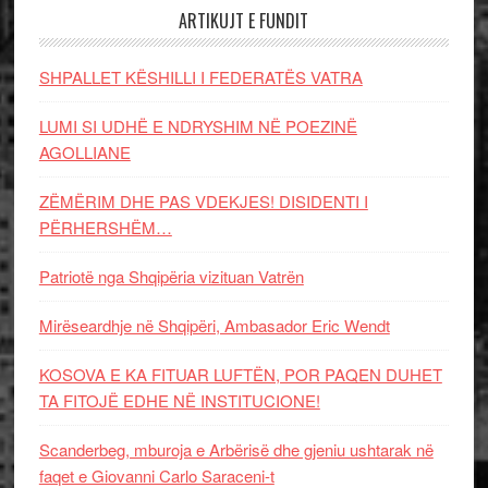
ARTIKUJT E FUNDIT
SHPALLET KËSHILLI I FEDERATËS VATRA
LUMI SI UDHË E NDRYSHIM NË POEZINË
AGOLLIANE
ZËMËRIM DHE PAS VDEKJES! DISIDENTI I
PËRHERSHËM…
Patriotë nga Shqipëria vizituan Vatrën
Mirëseardhje në Shqipëri, Ambasador Eric Wendt
KOSOVA E KA FITUAR LUFTËN, POR PAQEN DUHET
TA FITOJË EDHE NË INSTITUCIONE!
Scanderbeg, mburoja e Arbërisë dhe gjeniu ushtarak në
faqet e Giovanni Carlo Saraceni-t