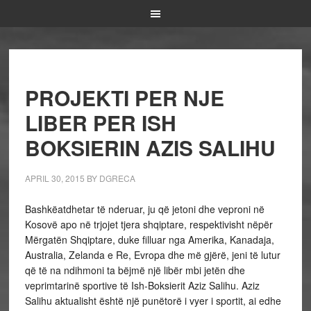
PROJEKTI PER NJE
LIBER PER ISH
BOKSIERIN AZIS SALIHU
APRIL 30, 2015
BY
DGRECA
Bashkëatdhetar të nderuar, ju që jetoni dhe veproni në
Kosovë apo në trjojet tjera shqiptare, respektivisht nëpër
Mërgatën Shqiptare, duke filluar nga Amerika, Kanadaja,
Australia, Zelanda e Re, Evropa dhe më gjërë, jeni të lutur
që të na ndihmoni ta bëjmë një libër mbi jetën dhe
veprimtarinë sportive të Ish-Boksierit Aziz Salihu. Aziz
Salihu aktualisht është një punëtorë i vyer i sportit, ai edhe