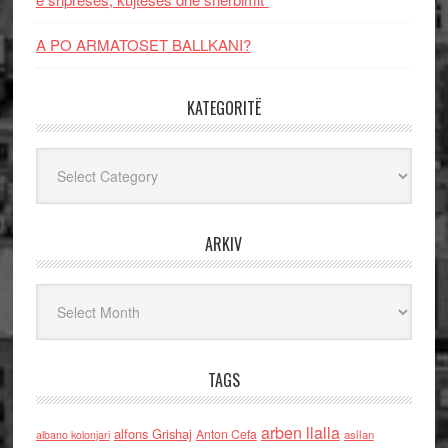
A PO ARMATOSET BALLKANI?
KATEGORITË
Kategoritë
ARKIV
Arkiv
TAGS
arben llalla
alfons Grishaj
Anton Cefa
asllan
albano kolonjari