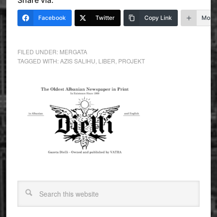
Share via:
Facebook
Twitter
Copy Link
More
FILED UNDER:
MERGATA
TAGGED WITH:
AZIS SALIHU
,
LIBER
,
PROJEKT