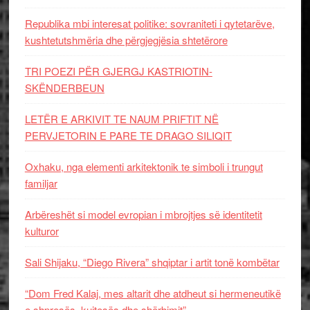
Republika mbi interesat politike: sovraniteti i qytetarëve,
kushtetutshmëria dhe përgjegjësia shtetërore
TRI POEZI PËR GJERGJ KASTRIOTIN-
SKËNDERBEUN
LETËR E ARKIVIT TE NAUM PRIFTIT NË
PERVJETORIN E PARE TE DRAGO SILIQIT
Oxhaku, nga elementi arkitektonik te simboli i trungut
familjar
Arbëreshët si model evropian i mbrojtjes së identitetit
kulturor
Sali Shijaku, “Diego Rivera” shqiptar i artit tonë kombëtar
“Dom Fred Kalaj, mes altarit dhe atdheut si hermeneutikë
e shpresës, kujtesës dhe shërbimit”