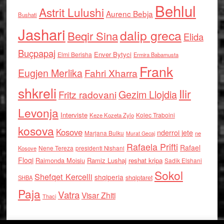
Behlul
Astrit Lulushi
Aurenc Bebja
Bushati
Jashari
dalip greca
Beqir Sina
Elida
Buçpapaj
Enver Bytyci
Elmi Berisha
Ermira Babamusta
Frank
Eugjen Merlika
Fahri Xharra
shkreli
Ilir
Gezim Llojdia
Fritz radovani
Levonja
Interviste
Kolec Traboini
Keze Kozeta Zylo
kosova
Kosove
nderroi jete
Marjana Bulku
ne
Murat Gecaj
Rafaela Prifti
Rafael
Nene Tereza
Kosove
presidenti Nishani
Floqi
Raimonda Moisiu
Ramiz Lushaj
reshat kripa
Sadik Elshani
Sokol
Shefqet Kercelli
shqiperia
shqiptaret
SHBA
Paja
Vatra
Visar Zhiti
Thaci