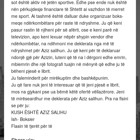
sot është aktiv në jetën sportive. Edhe pse ende nuk është
nën përkujdesje financiare të Shtetit ai vazhdon të merret
me sport. Ai tashmë është dalluar duke organizuar boks-
meqe ndërkombëtare për raste të ndryshme. Ju që keni
pasur rastin të njiheni për së afërti, ose e keni parë në
televizion, apo keni lexuar nëpër shypin vendor dhe
ndërkombëtar, na ndihmoni me deklerata nga më të
ndryshmet për Aziz salihun. Ju që keni për të deklaruar
ndonjë gjë për Azizin, luteni që të na i dërgoni edhe emrin,
mbiemrin dhe një fotografi tuajin në mënyrë që edhe ju të
bëheni pjesë e librit.
Ju faleminderit për mirëkuptim dhe bashkëpunim.
Ju që fare nuk jeni të interesuar që të jeni pjesë e librit,
mos na gjykani pse ua bëmë këtë ofertë vëllazërore. Jeni
të mirëseardhur me deklerata për Aziz salihun. Pra na flsini
se për ju:
KUSH ËSHTË AZIZ SALIHU
Ish- Boksier
Flasin të tjerët për të