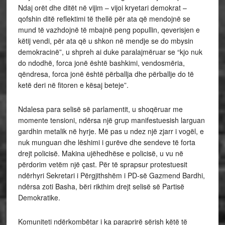
Ndaj orët dhe ditët në vijim – vijoi kryetari demokrat –
qofshin ditë reflektimi të thellë për ata që mendojnë se
mund të vazhdojnë të mbajnë peng popullin, qeverisjen e
këtij vendi, për ata që u shkon në mendje se do mbysin
demokracinë”, u shpreh ai duke paralajmëruar se “kjo nuk
do ndodhë, forca jonë është bashkimi, vendosmëria,
qëndresa, forca jonë është përballja dhe përballje do të
ketë deri në fitoren e kësaj beteje”.
Ndalesa para selisë së parlamentit, u shoqëruar me
momente tensioni, ndërsa një grup manifestuesish larguan
gardhin metalik në hyrje. Më pas u ndez një zjarr i vogël, e
nuk munguan dhe lëshimi i gurëve dhe sendeve të forta
drejt policisë. Makina ujëhedhëse e policisë, u vu në
përdorim vetëm një çast. Për të sprapsur protestuesit
ndërhyri Sekretari i Përgjithshëm i PD-së Gazmend Bardhi,
ndërsa zoti Basha, bëri rikthim drejt selisë së Partisë
Demokratike.
Komuniteti ndërkombëtar i ka paraprirë sërish këtë të