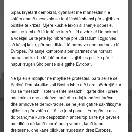
Sipas kryetarit demokrat, qytetarët me manifestimin e
sotëm dhanë mesazhin se tani “është shansi për zgjidhjen
politike të krizës. Mjerë kush e lexon si shenjë dobësie,
pasi ne jemi më të fortë se kurrë. Liri a vdekje! Demokraci
a vdekje! Le të jetë kjo mbrëmje preludi fatlum i zgjidhjes
së kësaj krize, përmes diktatit të normave dhe parimeve të
Evropës. Pa asnjë kompromis për parimet dhe normat
euroatlantike. Le të jetë preludi i zgjidhjes politike për ti
hapur rrugën Shqipërisë si e gjithë Evropa”.
Në fjalën e mbajtur në mbyllje të protestës, para selisë së
Partisë Demokratike zoti Basha ishte më i drejtpërdrejtë kur
tha se “mesazhi i sotëm është mesazhi i qartë dhe i prerë
ndaj miqve dhe aletaëve tanë dhe ndaj kundërshtarëve
dhe armiqve të demokracisë, se ne jemi gati të sakrifikojmë
gjithshka për votën e lirë, se jemi popull i Europës, e nuk
do pranojmë kurrë despotizmin antieuropian të një qeverie
banditësh që kanë marrë peng vendin, kanë kapur
drejtësinë, dhe kanë bllokuar rrugëtimin drejt Europës.