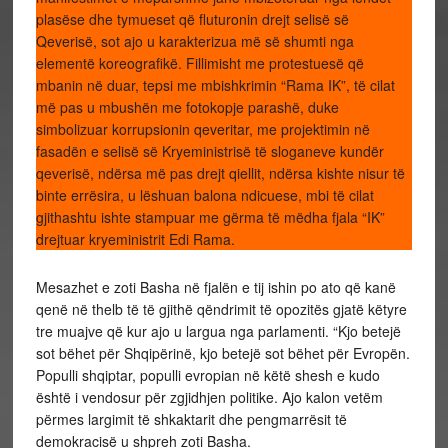
plasëse dhe tymueset që fluturonin drejt selisë së
Qeverisë, sot ajo u karakterizua më së shumti nga
elementë koreografikë. Fillimisht me protestuesë që
mbanin në duar, tepsi me mbishkrimin “Rama IK”, të cilat
më pas u mbushën me fotokopje parashë, duke
simbolizuar korrupsionin qeveritar, me projektimin në
fasadën e selisë së Kryeministrisë të sloganeve kundër
qeverisë, ndërsa më pas drejt qiellit, ndërsa kishte nisur të
binte errësira, u lëshuan balona ndicuese, mbi të cilat
gjithashtu ishte stampuar me gërma të mëdha fjala “IK”
drejtuar kryeministrit Edi Rama.
Mesazhet e zoti Basha në fjalën e tij ishin po ato që kanë
qenë në thelb të të gjithë qëndrimit të opozitës gjatë këtyre
tre muajve që kur ajo u largua nga parlamenti. “Kjo betejë
sot bëhet për Shqipërinë, kjo betejë sot bëhet për Evropën.
Populli shqiptar, populli evropian në këtë shesh e kudo
është i vendosur për zgjidhjen politike. Ajo kalon vetëm
përmes largimit të shkaktarit dhe pengmarrësit të
demokracisë u shpreh zoti Basha.