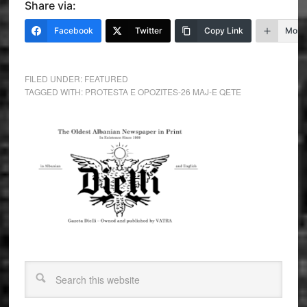
Share via:
Facebook
Twitter
Copy Link
More
FILED UNDER:
FEATURED
TAGGED WITH:
PROTESTA E OPOZITES-26 MAJ-E QETE