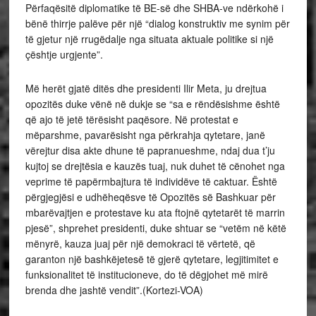
Përfaqësitë diplomatike të BE-së dhe SHBA-ve ndërkohë i
bënë thirrje palëve për një “dialog konstruktiv me synim për
të gjetur një rrugëdalje nga situata aktuale politike si një
çështje urgjente”.
Më herët gjatë ditës dhe presidenti Ilir Meta, ju drejtua
opozitës duke vënë në dukje se “sa e rëndësishme është
që ajo të jetë tërësisht paqësore. Në protestat e
mëparshme, pavarësisht nga përkrahja qytetare, janë
vërejtur disa akte dhune të papranueshme, ndaj dua t’ju
kujtoj se drejtësia e kauzës tuaj, nuk duhet të cënohet nga
veprime të papërmbajtura të individëve të caktuar. Është
përgjegjësi e udhëheqësve të Opozitës së Bashkuar për
mbarëvajtjen e protestave ku ata ftojnë qytetarët të marrin
pjesë”, shprehet presidenti, duke shtuar se “vetëm në këtë
mënyrë, kauza juaj për një demokraci të vërtetë, që
garanton një bashkëjetesë të gjerë qytetare, legjitimitet e
funksionalitet të institucioneve, do të dëgjohet më mirë
brenda dhe jashtë vendit”.(Kortezi-VOA)