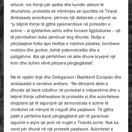
shtunë, me thirrje për qetësi dhe kundër akteve të
dhunshme, protestës së mbrëmjes së opozitës në Tiranë.
Ambasada amerikane, përmes një deklarate u shpreh se
“ju bëjmë thirrje të gjithë pjesmarrësve në protestën e
sotme – si qytetarëve ashtu edhe forcave ligjzbatuese – që
të përmbahen duke qëndruar larg dhunës. Nxitja e
përplasjeve fizike apo hedhja e mjeteve plasëse, bombave
molotov dhe gurëve, është jodemokratike dhe e
paligjshme. Ata që përfshihen në akte dhune kryejnë një
krim dhe duhen vënë përpara përgjegjësisë”.
Në të njejtën linjë dhe Delegacioni i Bashkimit Europian dhe
ambasadat e vendeve anëtare. “Ne dënojmë aktet e
dhunës që kanë ndodhur në protestat e mëparshme dhe u
bëjmë thirrje udhëheqësve të protestës si dhe autoriteteve
shqiptare që të sigurojnë që demonstrata e sotme të
zhvillohet në mënyrë të rregullt dhe paqësore. Të gjitha
palët e përfshira kanë përgjegjësinë për të garantuar
sigurinë e atyre që janë në rrugët e Tiranës sonte. Nuk ka
vend për dhunë në një protestë paqësore. Autoritetet e