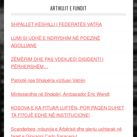
ARTIKUJT E FUNDIT
SHPALLET KËSHILLI I FEDERATËS VATRA
LUMI SI UDHË E NDRYSHIM NË POEZINË
AGOLLIANE
ZËMËRIM DHE PAS VDEKJES! DISIDENTI I
PËRHERSHËM…
Patriotë nga Shqipëria vizituan Vatrën
Mirëseardhje në Shqipëri, Ambasador Eric Wendt
KOSOVA E KA FITUAR LUFTËN, POR PAQEN DUHET
TA FITOJË EDHE NË INSTITUCIONE!
Scanderbeg, mburoja e Arbërisë dhe gjeniu ushtarak në
faqet e Giovanni Carlo Saraceni-t