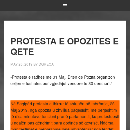
PROTESTA E OPOZITES E
QETE
MAY 26, 2019
BY
DGRECA
-Protesta e radhes me 31 Maj, Diten qe Pozita organizon
celjen e fushates per zgjedhjet vendore te 30 qershorit/
Në Shqipëri protesta e thirrur të shtunën në mbrëmje, 26
Maj 2019, nga opozita u zhvillua paqësisht, me përjashtim
të disa minutave tensioni pranë parlamentit, ku protestuesit
u ndalën pas qëndrimit para godinës së qevrisë. Ndërsa
manifestimet e mëparshme janë mbizotëruar nga lëndët