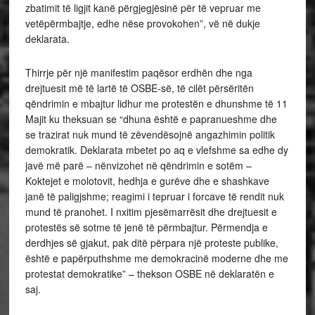
zbatimit të ligjit kanë përgjegjësinë për të vepruar me
vetëpërmbajtje, edhe nëse provokohen”, vë në dukje
deklarata.
Thirrje për një manifestim paqësor erdhën dhe nga
drejtuesit më të lartë të OSBE-së, të cilët përsëritën
qëndrimin e mbajtur lidhur me protestën e dhunshme të 11
Majit ku theksuan se “dhuna është e papranueshme dhe
se trazirat nuk mund të zëvendësojnë angazhimin politik
demokratik. Deklarata mbetet po aq e vlefshme sa edhe dy
javë më parë – nënvizohet në qëndrimin e sotëm –
Koktejet e molotovit, hedhja e gurëve dhe e shashkave
janë të paligjshme; reagimi i tepruar i forcave të rendit nuk
mund të pranohet. I nxitim pjesëmarrësit dhe drejtuesit e
protestës së sotme të jenë të përmbajtur. Përmendja e
derdhjes së gjakut, pak ditë përpara një proteste publike,
është e papërputhshme me demokracinë moderne dhe me
protestat demokratike” – thekson OSBE në deklaratën e
saj.