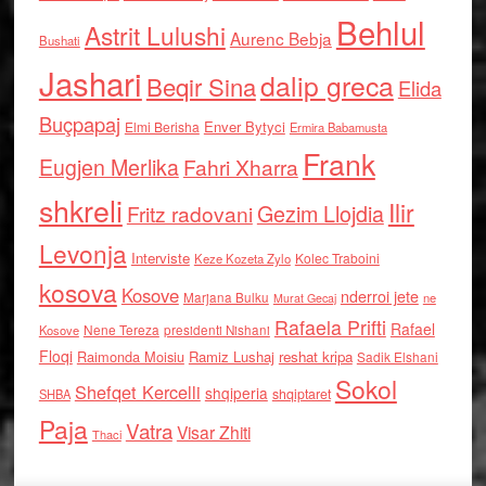
Behlul
Astrit Lulushi
Aurenc Bebja
Bushati
Jashari
dalip greca
Beqir Sina
Elida
Buçpapaj
Enver Bytyci
Elmi Berisha
Ermira Babamusta
Frank
Eugjen Merlika
Fahri Xharra
shkreli
Ilir
Gezim Llojdia
Fritz radovani
Levonja
Interviste
Kolec Traboini
Keze Kozeta Zylo
kosova
Kosove
nderroi jete
Marjana Bulku
ne
Murat Gecaj
Rafaela Prifti
Rafael
Nene Tereza
Kosove
presidenti Nishani
Floqi
Raimonda Moisiu
Ramiz Lushaj
reshat kripa
Sadik Elshani
Sokol
Shefqet Kercelli
shqiperia
shqiptaret
SHBA
Paja
Vatra
Visar Zhiti
Thaci