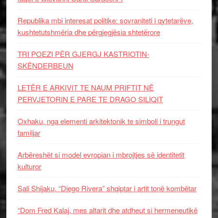
Republika mbi interesat politike: sovraniteti i qytetarëve,
kushtetutshmëria dhe përgjegjësia shtetërore
TRI POEZI PËR GJERGJ KASTRIOTIN-
SKËNDERBEUN
LETËR E ARKIVIT TE NAUM PRIFTIT NË
PERVJETORIN E PARE TE DRAGO SILIQIT
Oxhaku, nga elementi arkitektonik te simboli i trungut
familjar
Arbëreshët si model evropian i mbrojtjes së identitetit
kulturor
Sali Shijaku, “Diego Rivera” shqiptar i artit tonë kombëtar
“Dom Fred Kalaj, mes altarit dhe atdheut si hermeneutikë