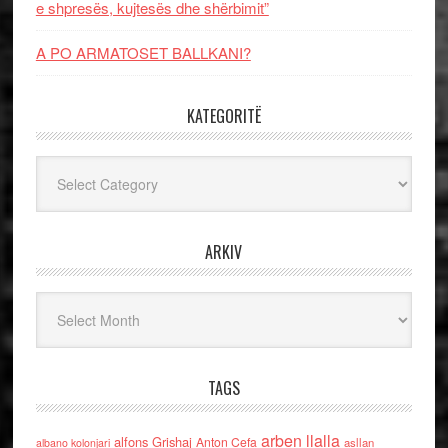
e shpresës, kujtesës dhe shërbimit”
A PO ARMATOSET BALLKANI?
KATEGORITË
Kategoritë
ARKIV
Arkiv
TAGS
arben llalla
alfons Grishaj
Anton Cefa
asllan
albano kolonjari