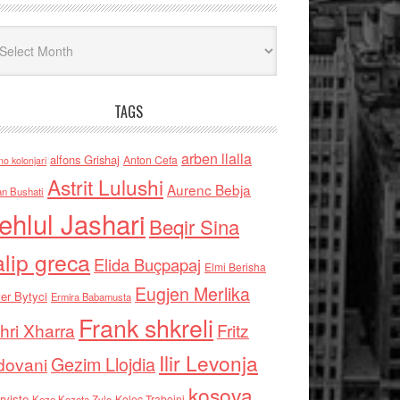
iv
TAGS
arben llalla
alfons Grishaj
Anton Cefa
no kolonjari
Astrit Lulushi
Aurenc Bebja
an Bushati
ehlul Jashari
Beqir Sina
alip greca
Elida Buçpapaj
Elmi Berisha
Eugjen Merlika
er Bytyci
Ermira Babamusta
Frank shkreli
hri Xharra
Fritz
Ilir Levonja
Gezim Llojdia
dovani
kosova
rviste
Kolec Traboini
Keze Kozeta Zylo