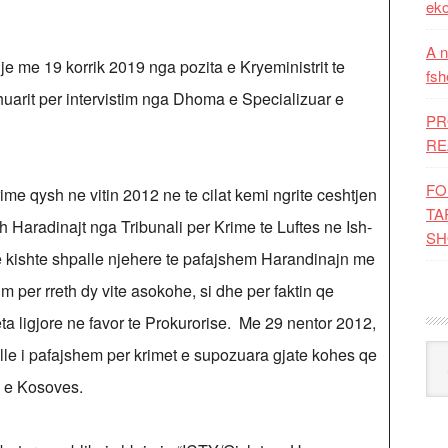
eko
A n
e me 19 korrik 2019 nga pozita e Kryeministrit te
fsh
shuarit per intervistim nga Dhoma e Specializuar e
PR
RE
FO
e qysh ne vitin 2012 ne te cilat kemi ngrite ceshtjen
TA
sh Haradinajt nga Tribunali per Krime te Luftes ne Ish-
SH
n e kishte shpalle njehere te pafajshem Harandinajn me
m per rreth dy vite asokohe, si dhe per faktin qe
eta ligjore ne favor te Prokurorise. Me 29 nentor 2012,
Kat
lle i pafajshem per krimet e supozuara gjate kohes qe
n e Kosoves.