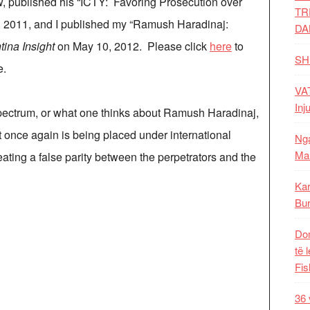
aw, published his “ICTY: Favoring Prosecution over
TR
 2011, and I published my “Ramush Haradinaj:
DA
tina Insight
on May 10, 2012. Please click
here
to
SH
e.
VAT
Inj
 spectrum, or what one thinks about Ramush Haradinaj,
hat once again is being placed under international
Nga
Mal
ating a false parity between the perpetrators and the
Kar
Bur
Dom
të 
Fis
36 