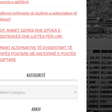
nomia e përfitimit
dihmon krijimtaria në zbulimin e potencialeve të
ehura?
OF. AHMET QERIQI DHE EPOKA E
ZISTENCЁS DHE LUFTЁS PЁR LIRI!
RMAT ALTERNATIVE TË EVIDENTIMIT TË
RIFËS POSTARE NË HISTORINË E POSTËS
QIPTARE
KATEGORITË
egoritë
ARKIV