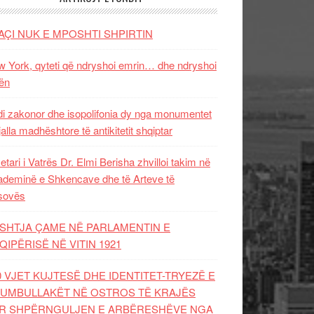
AÇI NUK E MPOSHTI SHPIRTIN
 York, qyteti që ndryshoi emrin… dhe ndryshoi
ën
i zakonor dhe isopolifonia dy nga monumentet
jalla madhështore të antikitetit shqiptar
etari i Vatrës Dr. Elmi Berisha zhvilloi takim në
deminë e Shkencave dhe të Arteve të
sovës
SHTJA ÇAME NË PARLAMENTIN E
QIPËRISË NË VITIN 1921
0 VJET KUJTESË DHE IDENTITET-TRYEZË E
UMBULLAKËT NË OSTROS TË KRAJËS
R SHPËRNGULJEN E ARBËRESHËVE NGA