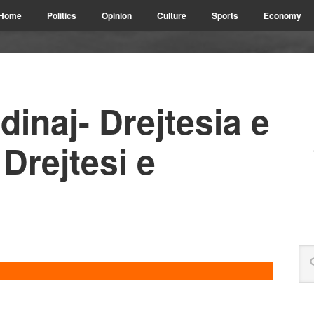
Home
Politics
Opinion
Culture
Sports
Economy
inaj- Drejtesia e
Drejtesi e