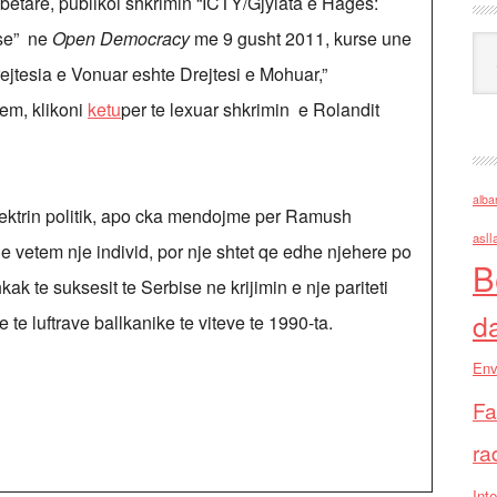
betare, publikoi shkrimin “ICTY/Gjylata e Hages:
ise” ne
Open Democracy
me 9 gusht 2011, kurse une
Ark
jtesia e Vonuar eshte Drejtesi e Mohuar,”
em, klikoni
ketu
per te lexuar shkrimin e Rolandit
alba
ektrin politik, apo cka mendojme per Ramush
asll
e vetem nje individ, por nje shtet qe edhe njehere po
B
 te suksesit te Serbise ne krijimin e nje pariteti
d
te luftrave ballkanike te viteve te 1990-ta.
Env
Fa
ra
Inte