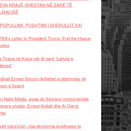
EVA KRAJË-SHESTAN NË ZARË TË
LMACISË
POPULLIMI, PUSHTIMI I SHEKULLIT XXI
RA’s Letter to President Trump: End the Hague
ustice
 Tirana në Kukaj për të parë “Lahuta e
ësisë”
dinali Ernest Simoni rikthehet si dëshmitar në
gun e Spaçit
 Ndre Mjeda, sipas dy figurave monumentale
letrave shqipe, Ernest Koliqit dhe At Gjergj
hta
vjet tranzicion, nga ekonomia prodhuese te