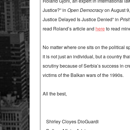
Roland Gjoni, an expert in international l
Justice?” in
Open Democracy
on August 9,
Justice Delayed Is Justice Denied” in
Prish
read Roland’s article and
here
to read min
No matter where one sits on the political
it is not just an individual, but a country t
scrutiny because of Serbia’s success in cre
victims of the Balkan wars of the 1990s.
All the best,
Shirley Cloyes DioGuardi