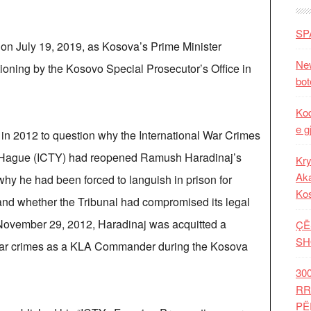
SP
n July 19, 2019, as Kosova’s Prime Minister
New
ning by the Kosovo Special Prosecutor’s Office in
bot
Kod
e g
 in 2012 to question why the International War Crimes
he Hague (ICTY) had reopened Ramush Haradinaj’s
Kry
Aka
why he had been forced to languish in prison for
Ko
 and whether the Tribunal had compromised its legal
n November 29, 2012, Haradinaj was acquitted a
ÇË
SH
 war crimes as a KLA Commander during the Kosova
30
RR
PË