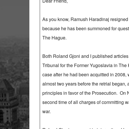
Dear Friend,
As you know, Ramush Haradinaj resigned o
because he has been summoned for questio
The Hague.
Both Roland Gjoni and I published articles
Tribunal for the Former Yugoslavia in T
case after he had been acquitted in 2008, 
almost two years before the retrial began,
principles in favor of the Prosecution. O
second time of all charges of committing
war.