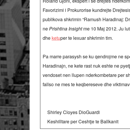
Roland Gjoni, ekspert i se drejtes nderkom
Favorizimi i Prokurorise kundrejte Drejtes
publikova shkrimin “Ramush Haradinaj: Dre
ne
Prishtina Insight
me 10 Maj 2012. Ju lut
dhe
ketu
per te lexuar shkrimin tim.
Pa marre parasysh se ku qendrojme ne sp
Haradinajn, ne kete rast nuk eshte ne pyetj
vendoset nen llupen nderkombetare per shkak
fallso ne mes te keqbereseve dhe viktimave 
Shirley Cloyes DioGuardi
Keshilltare per Ceshtje te Ballkanit