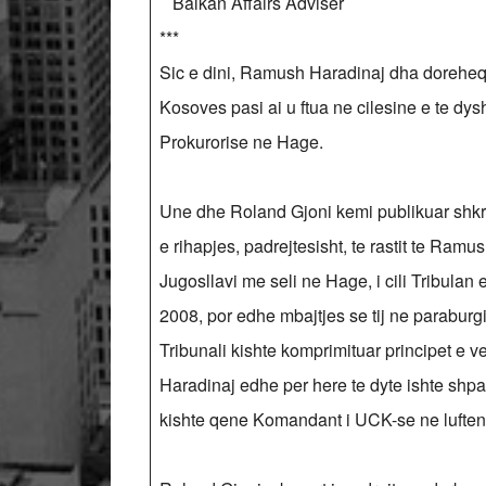
Balkan Affairs Adviser
***
Sic e dini, Ramush Haradinaj dha doreheqj
Kosoves pasi ai u ftua ne cilesine e te dy
Prokurorise ne Hage.
Une dhe Roland Gjoni kemi publikuar shkrim
e rihapjes, padrejtesisht, te rastit te Ramu
Jugosllavi me seli ne Hage, i cili Tribula
2008, por edhe mbajtjes se tij ne paraburgi
Tribunali kishte komprimituar principet e v
Haradinaj edhe per here te dyte ishte shpa
kishte qene Komandant i UCK-se ne lufte