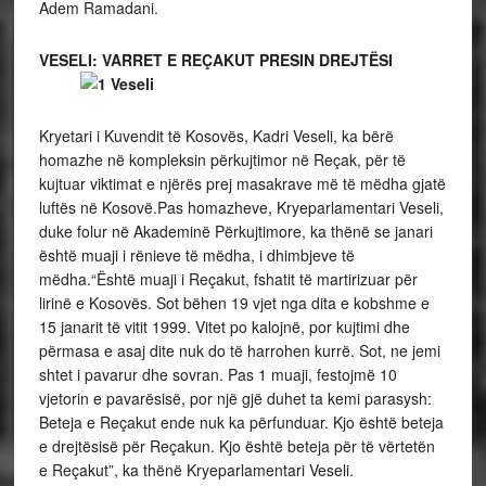
Adem Ramadani.
VESELI: VARRET E REÇAKUT PRESIN DREJTËSI
Kryetari i Kuvendit të Kosovës, Kadri Veseli, ka bërë
homazhe në kompleksin përkujtimor në Reçak, për të
kujtuar viktimat e njërës prej masakrave më të mëdha gjatë
luftës në Kosovë.Pas homazheve, Kryeparlamentari Veseli,
duke folur në Akademinë Përkujtimore, ka thënë se janari
është muaji i rënieve të mëdha, i dhimbjeve të
mëdha.“Është muaji i Reçakut, fshatit të martirizuar për
lirinë e Kosovës. Sot bëhen 19 vjet nga dita e kobshme e
15 janarit të vitit 1999. Vitet po kalojnë, por kujtimi dhe
përmasa e asaj dite nuk do të harrohen kurrë. Sot, ne jemi
shtet i pavarur dhe sovran. Pas 1 muaji, festojmë 10
vjetorin e pavarësisë, por një gjë duhet ta kemi parasysh:
Beteja e Reçakut ende nuk ka përfunduar. Kjo është beteja
e drejtësisë për Reçakun. Kjo është beteja për të vërtetën
e Reçakut”, ka thënë Kryeparlamentari Veseli.