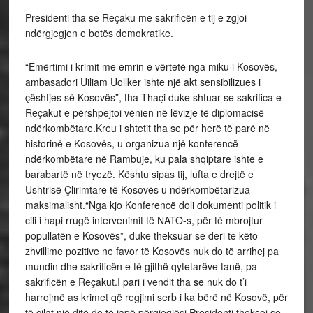
Presidenti tha se Reçaku me sakrificën e tij e zgjoi
ndërgjegjen e botës demokratike.
“Emërtimi i krimit me emrin e vërtetë nga miku i Kosovës,
ambasadori Uiliam Uollker ishte një akt sensibilizues i
çështjes së Kosovës”, tha Thaçi duke shtuar se sakrifica e
Reçakut e përshpejtoi vënien në lëvizje të diplomacisë
ndërkombëtare.Kreu i shtetit tha se për herë të parë në
historinë e Kosovës, u organizua një konferencë
ndërkombëtare në Rambuje, ku pala shqiptare ishte e
barabartë në tryezë. Kështu sipas tij, lufta e drejtë e
Ushtrisë Çlirimtare të Kosovës u ndërkombëtarizua
maksimalisht.“Nga kjo Konferencë doli dokumenti politik i
cili i hapi rrugë intervenimit të NATO-s, për të mbrojtur
popullatën e Kosovës”, duke theksuar se deri te këto
zhvillime pozitive ne favor të Kosovës nuk do të arrihej pa
mundin dhe sakrificën e të gjithë qytetarëve tanë, pa
sakrificën e Reçakut.I pari i vendit tha se nuk do t’i
harrojmë as krimet që regjimi serb i ka bërë në Kosovë, për
të cilat një ditë do të japë përgjegjësi.Presidenti theksoi se