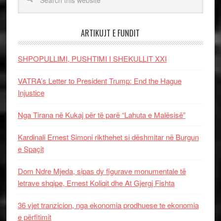
ARTIKUJT E FUNDIT
SHPOPULLIMI, PUSHTIMI I SHEKULLIT XXI
VATRA’s Letter to President Trump: End the Hague
Injustice
Nga Tirana në Kukaj për të parë “Lahuta e Malësisë”
Kardinali Ernest Simoni rikthehet si dëshmitar në Burgun
e Spaçit
Dom Ndre Mjeda, sipas dy figurave monumentale të
letrave shqipe, Ernest Koliqit dhe At Gjergj Fishta
36 vjet tranzicion, nga ekonomia prodhuese te ekonomia
e përfitimit