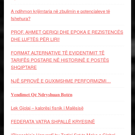
A ndihmon krijimtaria në zbulimin e potencialeve të
fshehura?
PROF. AHMET QERIQI DHE EPOKA E REZISTENCЁS
DHE LUFTЁS PЁR LIRI!
FORMAT ALTERNATIVE TË EVIDENTIMIT TË
TARIFËS POSTARE NË HISTORINË E POSTËS
SHQIPTARE
NJË SPROVË E GUXIMSHME PERFORMIZMI…
𝐕𝐞𝐧𝐝𝐢𝐦𝐞𝐭 𝐐𝐞̈ 𝐍𝐝𝐫𝐲𝐬𝐡𝐮𝐚𝐧 𝐁𝐨𝐭𝐞̈𝐧
Lek Gjolaj – kalorësi fisnik i Malësisë
FEDERATA VATRA SHPALLË KRYESINË
“Pinocchio’s Harvard” by Tertini Set to Make a Global