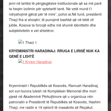
jemi në lartësi të përgjegjësive institucionale që sa më parë
ta heqim izolimin për qytetarët tanë. Ne vetë mund t’i
ndryshojmë gjërat për të mire”, pohoi ai.Në fund, presidenti
Thaçi tha si shoqëri, të punojmë bashkë që në këtë vit
jubile, Kosova ta forcojë edhe më shumë identitetin dhe
subjektivitetin e vet shtetëror.
KRYEMINISTRI HARADINAJ: RRUGA E LIRISË NUK KA
QENË E LEHTË
Kryeministri i Republikës së Kosovës, Ramush Haradinaj,
sot vuri kurora lulesh në Kompleksin Memorial dhe mori
pjesë në Akademinë Përkujtimore që u organizua nën
patronatin e Presidentit të Republikës së Kosovës, Hashim
Thaçi, me rastin e 19 vjetorit të masakrës së Reçakut.