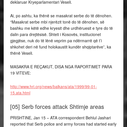
deklaruar Kryeparlamentari Veseli.
Ai, po ashtu, ka thënë se masakrat serbe do të dënohen.
“Masakrat serbe mbi njerëzit tonë do të dënohen, së
bashku me këtë edhe kryesit dhe urdhëruesit e tyre do të
dalin para drejtësisë. Shteti i Kosovës, institucionet
gjegjëse, nuk do të lënë veprim pa ndërmarrë që t’i
shkohet deri në fund holokaustit kundër shqiptarëve”, ka
thënë Veseli.
MASAKRA E REÇAKUT, DISA NGA RAPORTIMET PARA
19 VITEVE:
http://www.hri.org/news/balkans/ata/1999/99-01-
15.ata.html
[05] Serb forces attack Shtimje areas
PRISHTINE, Jan 15 – ATA correspondent Behlul Jashari
reported that Serb police and army forces had started early