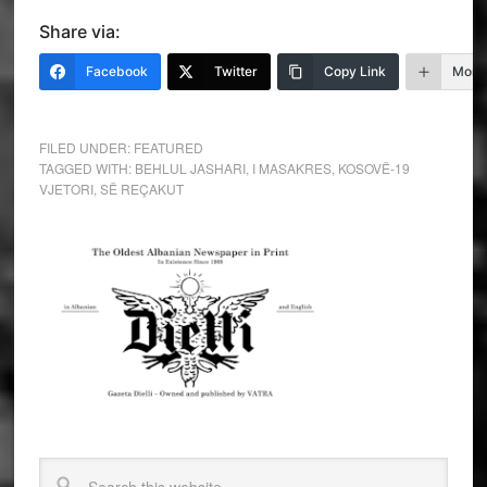
Share via:
Facebook
Twitter
Copy Link
More
FILED UNDER:
FEATURED
TAGGED WITH:
BEHLUL JASHARI
,
I MASAKRES
,
KOSOVË-19
VJETORI
,
SË REÇAKUT