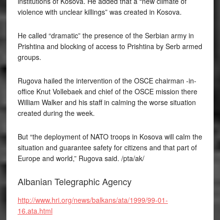
institutions of Kosova. He added that a “new climate of
violence with unclear killings” was created in Kosova.
He called “dramatic” the presence of the Serbian army in
Prishtina and blocking of access to Prishtina by Serb armed
groups.
Rugova hailed the intervention of the OSCE chairman -in-
office Knut Vollebaek and chief of the OSCE mission there
William Walker and his staff in calming the worse situation
created during the week.
But “the deployment of NATO troops in Kosova will calm the
situation and guarantee safety for citizens and that part of
Europe and world,” Rugova said. /pta/ak/
Albanian Telegraphic Agency
http://www.hri.org/news/balkans/ata/1999/99-01-
16.ata.html