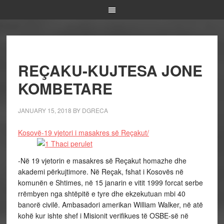
REÇAKU-KUJTESA JONE
KOMBETARE
JANUARY 15, 2018
BY
DGRECA
Kosovë-19 vjetori i masakres së Reçakut/
-Në 19 vjetorin e masakres së Reçakut homazhe dhe
akademi përkujtimore. Në Reçak, fshat i Kosovës në
komunën e Shtimes, në 15 janarin e vitit 1999 forcat serbe
rrëmbyen nga shtëpitë e tyre dhe ekzekutuan mbi 40
banorë civilë. Ambasadori amerikan William Walker, në atë
kohë kur ishte shef i Misionit verifikues të OSBE-së në