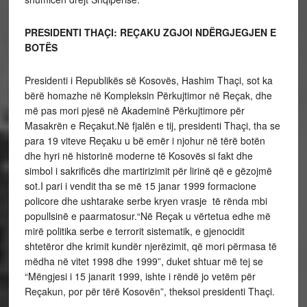
PRESIDENTI THAÇI: REÇAKU ZGJOI NDËRGJEGJEN E
BOTËS
Presidenti i Republikës së Kosovës, Hashim Thaçi, sot ka
bërë homazhe në Kompleksin Përkujtimor në Reçak, dhe
më pas mori pjesë në Akademinë Përkujtimore për
Masakrën e Reçakut.Në fjalën e tij, presidenti Thaçi, tha se
para 19 viteve Reçaku u bë emër i njohur në tërë botën
dhe hyri në historinë moderne të Kosovës si fakt dhe
simbol i sakrificës dhe martirizimit për lirinë që e gëzojmë
sot.I pari i vendit tha se më 15 janar 1999 formacione
policore dhe ushtarake serbe kryen vrasje të rënda mbi
popullsinë e paarmatosur.“Në Reçak u vërtetua edhe më
mirë politika serbe e terrorit sistematik, e gjenocidit
shtetëror dhe krimit kundër njerëzimit, që mori përmasa të
mëdha në vitet 1998 dhe 1999”, duket shtuar më tej se
“Mëngjesi i 15 janarit 1999, ishte i rëndë jo vetëm për
Reçakun, por për tërë Kosovën”, theksoi presidenti Thaçi.