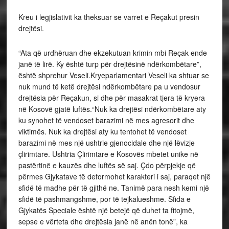
Kreu i legjislativit ka theksuar se varret e Reçakut presin
drejtësi.
“Ata që urdhëruan dhe ekzekutuan krimin mbi Reçak ende
janë të lirë. Ky është turp për drejtësinë ndërkombëtare”,
është shprehur Veseli.Kryeparlamentari Veseli ka shtuar se
nuk mund të ketë drejtësi ndërkombëtare pa u vendosur
drejtësia për Reçakun, si dhe për masakrat tjera të kryera
në Kosovë gjatë luftës.“Nuk ka drejtësi ndërkombëtare aty
ku synohet të vendoset barazimi në mes agresorit dhe
viktimës. Nuk ka drejtësi aty ku tentohet të vendoset
barazimi në mes një ushtrie gjenocidale dhe një lëvizje
çlirimtare. Ushtria Çlirimtare e Kosovës mbetet unike në
pastërtinë e kauzës dhe luftës së saj. Çdo përpjekje që
përmes Gjykatave të deformohet karakteri i saj, paraqet një
sfidë të madhe për të gjithë ne. Tanimë para nesh kemi një
sfidë të pashmangshme, por të tejkalueshme. Sfida e
Gjykatës Speciale është një betejë që duhet ta fitojmë,
sepse e vërteta dhe drejtësia janë në anën tonë”, ka