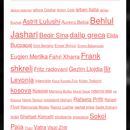
arben llalla
alfons Grishaj
Anton Cefa
asllan
albano kolonjari
Behlul
Astrit Lulushi
Aurenc Bebja
Bushati
Jashari
dalip greca
Beqir Sina
Elida
Buçpapaj
Enver Bytyci
Elmi Berisha
Ermira Babamusta
Frank
Eugjen Merlika
Fahri Xharra
shkreli
Ilir
Gezim Llojdia
Fritz radovani
Levonja
Interviste
Kolec Traboini
Keze Kozeta Zylo
kosova
Kosove
nderroi jete
Marjana Bulku
ne
Murat Gecaj
Rafaela Prifti
Rafael
Nene Tereza
Kosove
presidenti Nishani
Floqi
Raimonda Moisiu
Ramiz Lushaj
reshat kripa
Sadik Elshani
Sokol
Shefqet Kercelli
shqiperia
shqiptaret
SHBA
Paja
Vatra
Visar Zhiti
Thaci