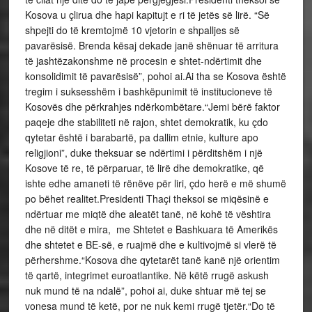
Kosova u çlirua dhe hapi kapitujt e ri të jetës së lirë. “Së
shpejti do të kremtojmë 10 vjetorin e shpalljes së
pavarësisë. Brenda kësaj dekade janë shënuar të arritura
të jashtëzakonshme në procesin e shtet-ndërtimit dhe
konsolidimit të pavarësisë”, pohoi ai.Ai tha se Kosova është
tregim i suksesshëm i bashkëpunimit të institucioneve të
Kosovës dhe përkrahjes ndërkombëtare.“Jemi bërë faktor
paqeje dhe stabiliteti në rajon, shtet demokratik, ku çdo
qytetar është i barabartë, pa dallim etnie, kulture apo
religjioni”, duke theksuar se ndërtimi i përditshëm i një
Kosove të re, të përparuar, të lirë dhe demokratike, që
ishte edhe amaneti të rënëve për liri, çdo herë e më shumë
po bëhet realitet.Presidenti Thaçi theksoi se miqësinë e
ndërtuar me miqtë dhe aleatët tanë, në kohë të vështira
dhe në ditët e mira, me Shtetet e Bashkuara të Amerikës
dhe shtetet e BE-së, e ruajmë dhe e kultivojmë si vlerë të
përhershme.“Kosova dhe qytetarët tanë kanë një orientim
të qartë, integrimet euroatlantike. Në këtë rrugë askush
nuk mund të na ndalë”, pohoi ai, duke shtuar më tej se
vonesa mund të ketë, por ne nuk kemi rrugë tjetër.“Do të