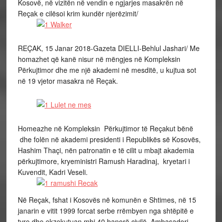
Kosovë, në vizitën në vendin e ngjarjes masakrën në
Reçak e cilësoi krim kundër njerëzimit/
REÇAK, 15 Janar 2018-Gazeta DIELLI-Behlul Jashari/ Me
homazhet që kanë nisur në mëngjes në Kompleksin
Përkujtimor dhe me një akademi në mesditë, u kujtua sot
në 19 vjetor masakra në Reçak.
Homeazhe në Kompleksin Përkujtimor të Reçakut bënë
dhe folën në akademi presidenti i Republikës së Kosovës,
Hashim Thaçi, nën patronatin e të cilit u mbajt akademia
përkujtimore, kryeministri Ramush Haradinaj, kryetari i
Kuvendit, Kadri Veseli.
Në Reçak, fshat i Kosovës në komunën e Shtimes, në 15
janarin e vitit 1999 forcat serbe rrëmbyen nga shtëpitë e
tyre dhe ekzekutuan mbi 40 banorë civilë. Ambasadori