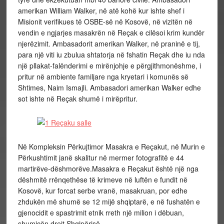
amerikan William Walker, në atë kohë kur ishte shef i
Misionit verifikues të OSBE-së në Kosovë, në vizitën në
vendin e ngjarjes masakrën në Reçak e cilësoi krim kundër
njerëzimit. Ambasadorit amerikan Walker, në praninë e tij,
para një viti iu zbulua shtatorja në fshatin Reçak dhe iu nda
një pllakat-falënderimi e mirënjohje e përgjithmonëshme, i
pritur në ambiente familjare nga kryetari i komunës së
Shtimes, Naim Ismajli. Ambasadori amerikan Walker edhe
sot ishte në Reçak shumë i mirëpritur.
Në Kompleksin Përkujtimor Masakra e Reçakut, në Murin e
Përkushtimit janë skalitur në mermer fotografitë e 44
martirëve-dëshmorëve.Masakra e Reçakut është një nga
dëshmitë rrënqethëse të krimeve në luftën e fundit në
Kosovë, kur forcat serbe vranë, masakruan, por edhe
zhdukën më shumë se 12 mijë shqiptarë, e në fushatën e
gjenocidit e spastrimit etnik rreth një milion i dëbuan,
shumicën drejt Shqipërisë.