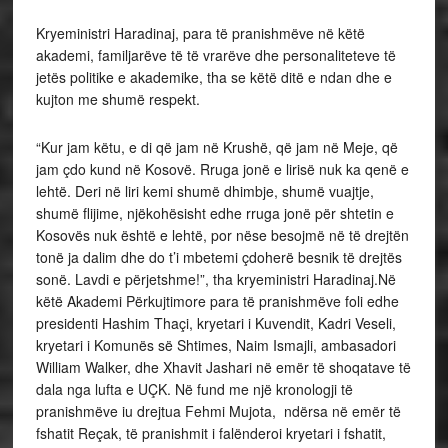
Kryeministri Haradinaj, para të pranishmëve në këtë
akademi, familjarëve të të vrarëve dhe personaliteteve të
jetës politike e akademike, tha se këtë ditë e ndan dhe e
kujton me shumë respekt.
“Kur jam këtu, e di që jam në Krushë, që jam në Meje, që
jam çdo kund në Kosovë. Rruga jonë e lirisë nuk ka qenë e
lehtë. Deri në liri kemi shumë dhimbje, shumë vuajtje,
shumë flijime, njëkohësisht edhe rruga jonë për shtetin e
Kosovës nuk është e lehtë, por nëse besojmë në të drejtën
tonë ja dalim dhe do t’i mbetemi çdoherë besnik të drejtës
sonë. Lavdi e përjetshme!”, tha kryeministri Haradinaj.Në
këtë Akademi Përkujtimore para të pranishmëve foli edhe
presidenti Hashim Thaçi, kryetari i Kuvendit, Kadri Veseli,
kryetari i Komunës së Shtimes, Naim Ismajli, ambasadori
William Walker, dhe Xhavit Jashari në emër të shoqatave të
dala nga lufta e UÇK. Në fund me një kronologji të
pranishmëve iu drejtua Fehmi Mujota, ndërsa në emër të
fshatit Reçak, të pranishmit i falënderoi kryetari i fshatit,