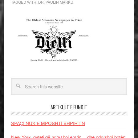
TAGGED WITH:
DR. PAULIN MARKU
ARTIKUJT E FUNDIT
SPAÇI NUK E MPOSHTI SHPIRTIN
New York, qyteti që ndryshoi emrin… dhe ndryshoi botën