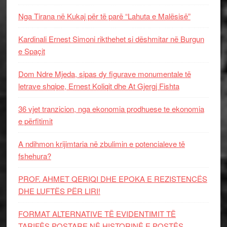
Nga Tirana në Kukaj për të parë “Lahuta e Malësisë”
Kardinali Ernest Simoni rikthehet si dëshmitar në Burgun
e Spaçit
Dom Ndre Mjeda, sipas dy figurave monumentale të
letrave shqipe, Ernest Koliqit dhe At Gjergj Fishta
36 vjet tranzicion, nga ekonomia prodhuese te ekonomia
e përfitimit
A ndihmon krijimtaria në zbulimin e potencialeve të
fshehura?
PROF. AHMET QERIQI DHE EPOKA E REZISTENCЁS
DHE LUFTЁS PЁR LIRI!
FORMAT ALTERNATIVE TË EVIDENTIMIT TË
TARIFËS POSTARE NË HISTORINË E POSTËS