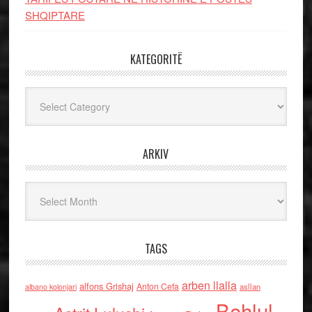
SHQIPTARE
KATEGORITË
Kategoritë
ARKIV
Arkiv
TAGS
arben llalla
alfons Grishaj
Anton Cefa
asllan
albano kolonjari
Behlul