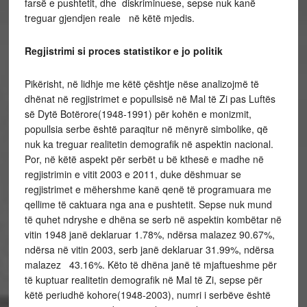
farsë e pushtetit, dhe diskriminuese, sepse nuk kanë
treguar gjendjen reale në këtë mjedis.
Regjistrimi si proces statistikor e jo politik
Pikërisht, në lidhje me këtë çështje nëse analizojmë të
dhënat në regjistrimet e popullsisë në Mal të Zi pas Luftës
së Dytë Botërore(1948-1991) për kohën e monizmit,
popullsia serbe është paraqitur në mënyrë simbolike, që
nuk ka treguar realitetin demografik në aspektin nacional.
Por, në këtë aspekt për serbët u bë kthesë e madhe në
regjistrimin e vitit 2003 e 2011, duke dëshmuar se
regjistrimet e mëhershme kanë qenë të programuara me
qellime të caktuara nga ana e pushtetit. Sepse nuk mund
të quhet ndryshe e dhëna se serb në aspektin kombëtar në
vitin 1948 janë deklaruar 1.78%, ndërsa malazez 90.67%,
ndërsa në vitin 2003, serb janë deklaruar 31.99%, ndërsa
malazez 43.16%. Këto të dhëna janë të mjaftueshme për
të kuptuar realitetin demografik në Mal të Zi, sepse për
këtë periudhë kohore(1948-2003), numri i serbëve është