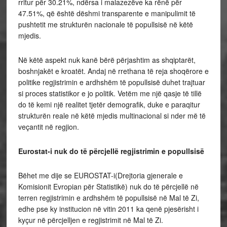
rritur për 30.21%, ndërsa i malazezëve ka rënë për
47.51%, që është dëshmi transparente e manipulimit të
pushtetit me strukturën nacionale të popullsisë në këtë
mjedis.
Në këtë aspekt nuk kanë bërë përjashtim as shqiptarët,
boshnjakët e kroatët. Andaj në rrethana të reja shoqërore e
politike regjistrimin e ardhshëm të popullsisë duhet trajtuar
si proces statistikor e jo politik. Vetëm me një qasje të tillë
do të kemi një realitet tjetër demografik, duke e paraqitur
strukturën reale në këtë mjedis multinacional si nder më të
veçantit në regjion.
Eurostat-i nuk do të përcjellë regjistrimin e popullsisë
Bëhet me dije se EUROSTAT-i(Drejtoria gjenerale e
Komisionit Evropian për Statistikë) nuk do të përcjellë në
terren regjistrimin e ardhshëm të popullsisë në Mal të Zi,
edhe pse ky institucion në vitin 2011 ka qenë pjesërisht i
kyçur në përcjelljen e regjistrimit në Mal të Zi.