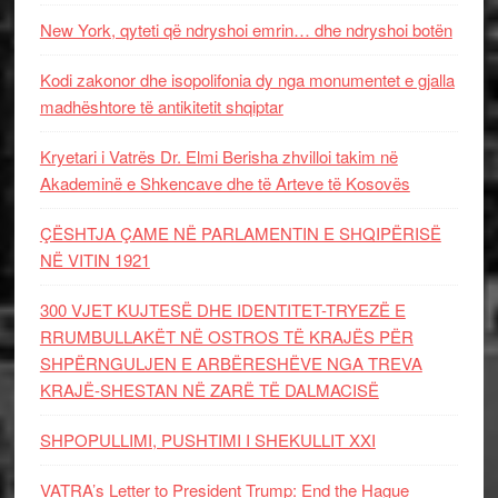
New York, qyteti që ndryshoi emrin… dhe ndryshoi botën
Kodi zakonor dhe isopolifonia dy nga monumentet e gjalla
madhështore të antikitetit shqiptar
Kryetari i Vatrës Dr. Elmi Berisha zhvilloi takim në
Akademinë e Shkencave dhe të Arteve të Kosovës
ÇËSHTJA ÇAME NË PARLAMENTIN E SHQIPËRISË
NË VITIN 1921
300 VJET KUJTESË DHE IDENTITET-TRYEZË E
RRUMBULLAKËT NË OSTROS TË KRAJËS PËR
SHPËRNGULJEN E ARBËRESHËVE NGA TREVA
KRAJË-SHESTAN NË ZARË TË DALMACISË
SHPOPULLIMI, PUSHTIMI I SHEKULLIT XXI
VATRA’s Letter to President Trump: End the Hague