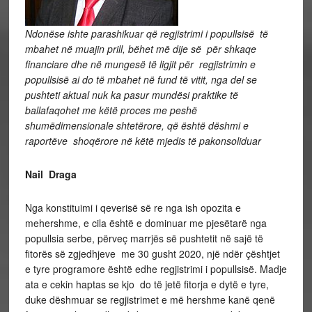
Ndonëse ishte parashikuar që regjistrimi i popullsisë të
mbahet në muajin prill, bëhet më dije së për shkaqe
financiare dhe në mungesë të ligjit për regjistrimin e
popullsisë ai do të mbahet në fund të vitit, nga del se
pushteti aktual nuk ka pasur mundësi praktike të
ballafaqohet me këtë proces me peshë
shumëdimensionale shtetërore, që është dëshmi e
raportëve shoqërore në këtë mjedis të pakonsoliduar
Nail Draga
Nga konstituimi i qeverisë së re nga ish opozita e
mehershme, e cila është e dominuar me pjesëtarë nga
popullsia serbe, përveç marrjës së pushtetit në sajë të
fitorës së zgjedhjeve me 30 gusht 2020, një ndër çështjet
e tyre programore është edhe regjistrimi i popullsisë. Madje
ata e cekin haptas se kjo do të jetë fitorja e dytë e tyre,
duke dëshmuar se regjistrimet e më hershme kanë qenë