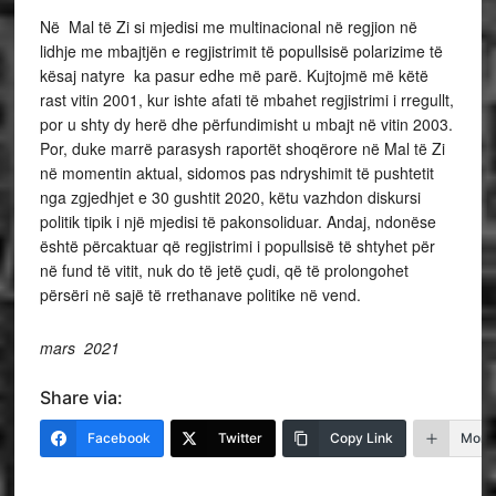
Në Mal të Zi si mjedisi me multinacional në regjion në
lidhje me mbajtjën e regjistrimit të popullsisë polarizime të
kësaj natyre ka pasur edhe më parë. Kujtojmë më këtë
rast vitin 2001, kur ishte afati të mbahet regjistrimi i rregullt,
por u shty dy herë dhe përfundimisht u mbajt në vitin 2003.
Por, duke marrë parasysh raportët shoqërore në Mal të Zi
në momentin aktual, sidomos pas ndryshimit të pushtetit
nga zgjedhjet e 30 gushtit 2020, këtu vazhdon diskursi
politik tipik i një mjedisi të pakonsoliduar. Andaj, ndonëse
është përcaktuar që regjistrimi i popullsisë të shtyhet për
në fund të vitit, nuk do të jetë çudi, që të prolongohet
përsëri në sajë të rrethanave politike në vend.
mars 2021
Share via:
Facebook
Twitter
Copy Link
More