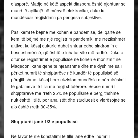
diasporë. Madje në këtë aspekt diaspora është njohtuar se
mund të aplikojë në mënyrë elektronike, duke iu
mundësuar regjistrimin pa pengesa subjektive.
Pasi kemi të bëjmë me kohën e pandemisë, del qartë se
kemi të bëjmë me një regjistrim pandemik, me rrezikshmëri
aktive, ku kësaj dukurie duhet shtuar edhe sindromin e
besueshmërisë, që është e luhatur vite më radhë. Duke e
ditur se regjistrimet e popullsisë në kohën e monizmit në
Maqedoni kanë qenë të njëanshme dhe me dyshime sa i
përket numrit të shqiptarëve në kuadër të popullsisë së
përgjithshme, kësaj here ekziston mundësia e përmirësimit
të gabimeve të tilla me regji shtetërore. Sepse numri I
shqiptarëve me rreth 25% në popullsinë e përgjithshme
nuk është i tillë, por analistët dhe studiuesit e vlerësojnë se
ajo është rreth 30-35%.
Shqiptarët janë 1/3 e popullsisë
Në favor të një konstatimi të tillë janë edhe numri i