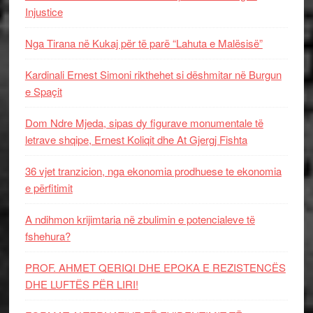
Injustice
Nga Tirana në Kukaj për të parë “Lahuta e Malësisë”
Kardinali Ernest Simoni rikthehet si dëshmitar në Burgun
e Spaçit
Dom Ndre Mjeda, sipas dy figurave monumentale të
letrave shqipe, Ernest Koliqit dhe At Gjergj Fishta
36 vjet tranzicion, nga ekonomia prodhuese te ekonomia
e përfitimit
A ndihmon krijimtaria në zbulimin e potencialeve të
fshehura?
PROF. AHMET QERIQI DHE EPOKA E REZISTENCЁS
DHE LUFTЁS PЁR LIRI!