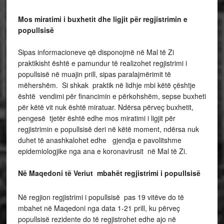
Mos miratimi i buxhetit dhe ligjit për regjistrimin e
popullsisë
Sipas informacioneve që disponojmë në Mal të Zi
praktikisht është e pamundur të realizohet regjistrimi i
popullsisë në muajin prill, sipas paralajmërimit të
mëhershëm. Si shkak praktik në lidhje mbi këtë çështje
është vendimi për financimin e përkohshëm, sepse buxheti
për këtë vit nuk është miratuar. Ndërsa përveç buxhetit,
pengesë tjetër është edhe mos miratimi i ligjit për
regjistrimin e popullsisë deri në këtë moment, ndërsa nuk
duhet të anashkalohet edhe gjendja e pavolitshme
epidemiologjike nga ana e koronavirusit në Mal të Zi.
Në Maqedoni të Veriut mbahët regjistrimi i popullsisë
Në regjion regjistrimi i popullsisë pas 19 vitëve do të
mbahet në Maqedoni nga data 1-21 prill, ku përveç
popullsisë rezidente do të regjistrohet edhe ajo në