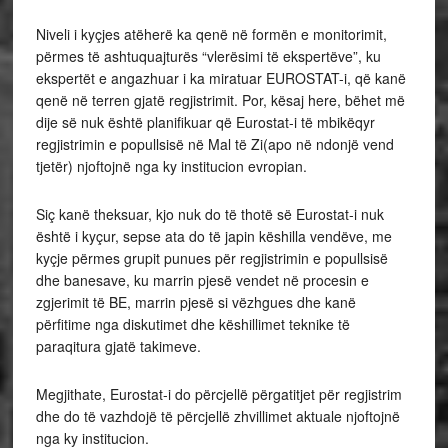
Niveli i kyçjes atëherë ka qenë në formën e monitorimit,
përmes të ashtuquajturës “vlerësimi të ekspertëve”, ku
ekspertët e angazhuar i ka miratuar EUROSTAT-i, që kanë
qenë në terren gjatë regjistrimit. Por, kësaj here, bëhet më
dije së nuk është planifikuar që Eurostat-i të mbikëqyr
regjistrimin e popullsisë në Mal të Zi(apo në ndonjë vend
tjetër) njoftojnë nga ky institucion evropian.
Siç kanë theksuar, kjo nuk do të thotë së Eurostat-i nuk
është i kyçur, sepse ata do të japin këshilla vendëve, me
kyçje përmes grupit punues për regjistrimin e popullsisë
dhe banesave, ku marrin pjesë vendet në procesin e
zgjerimit të BE, marrin pjesë si vëzhgues dhe kanë
përfitime nga diskutimet dhe këshillimet teknike të
paraqitura gjatë takimeve.
Megjithate, Eurostat-i do përcjellë përgatitjet për regjistrim
dhe do të vazhdojë të përcjellë zhvillimet aktuale njoftojnë
nga ky institucion.