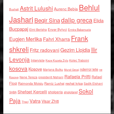
Behlul
Astrit Lulushi
Aurenc Bebja
Bushati
Jashari
dalip greca
Beqir Sina
Elida
Buçpapaj
Enver Bytyci
Elmi Berisha
Ermira Babamusta
Frank
Eugjen Merlika
Fahri Xharra
shkreli
Ilir
Gezim Llojdia
Fritz radovani
Levonja
Interviste
Kolec Traboini
Keze Kozeta Zylo
kosova
Kosove
nderroi jete
Marjana Bulku
ne
Murat Gecaj
Rafaela Prifti
Rafael
Nene Tereza
Kosove
presidenti Nishani
Floqi
Raimonda Moisiu
Ramiz Lushaj
reshat kripa
Sadik Elshani
Sokol
Shefqet Kercelli
shqiperia
shqiptaret
SHBA
Paja
Vatra
Visar Zhiti
Thaci