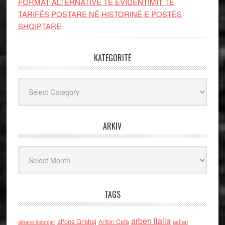
FORMAT ALTERNATIVE TË EVIDENTIMIT TË
TARIFËS POSTARE NË HISTORINË E POSTËS
SHQIPTARE
KATEGORITË
Kategoritë
ARKIV
Arkiv
TAGS
arben llalla
alfons Grishaj
Anton Cefa
asllan
albano kolonjari