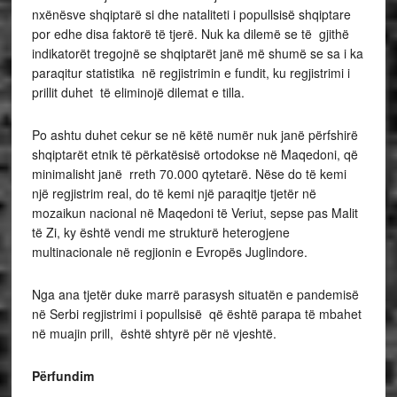
nxënësve shqiptarë si dhe nataliteti i popullsisë shqiptare
por edhe disa faktorë të tjerë. Nuk ka dilemë se të gjithë
indikatorët tregojnë se shqiptarët janë më shumë se sa i ka
paraqitur statistika në regjistrimin e fundit, ku regjistrimi i
prillit duhet të eliminojë dilemat e tilla.
Po ashtu duhet cekur se në këtë numër nuk janë përfshirë
shqiptarët etnik të përkatësisë ortodokse në Maqedoni, që
minimalisht janë rreth 70.000 qytetarë. Nëse do të kemi
një regjistrim real, do të kemi një paraqitje tjetër në
mozaikun nacional në Maqedoni të Veriut, sepse pas Malit
të Zi, ky është vendi me strukturë heterogjene
multinacionale në regjionin e Evropës Juglindore.
Nga ana tjetër duke marrë parasysh situatën e pandemisë
në Serbi regjistrimi i popullsisë që është parapa të mbahet
në muajin prill, është shtyrë për në vjeshtë.
Përfundim