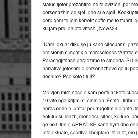
status tjetër prezantimi në televizion, por 
personazhin që sjell dhe si e sjell. Keqkup
përpiqem të jem korrekt qoftë me të ftuarit, q
ku jam prej dhjetë vitesh , News24.
-Kam lexuar diku se ju kanë cilësuar si gazet
emisionin simpatik e mbresëlënes “Arratia e
Parasëgjithash përgëzime të sinqerta. Si lindi 
narrative jetësore e personazheve që iu përz
dëshirë? Pse këtë titull?
Me vjen mirë nëse e kam përftuar këtë cilës
10 vite nga krijimi si emision. Është i lid
herës edhe e lumtur për rrugëtimin e qetë, t
trokitur si imazh, mendësi, cilësi, kulturë,
që në filtrin e ARRATISË kanë hyrë dhe dalë 
intelektuale, sportive shqiptare, të cilët, m