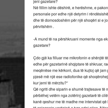
jeni gazetare?
Në fillim ishte dëshirë, e herëshme, e pakon
personale por edhe një detyrim i rëndësishë
dhe të domosdoshëm për një shoqëri si e jo
përvitshëm .
-A mund të na përshkruani momente nga ekspe
gazetare?
Çdo gjë ka filluar me mikrofonin e shënjtë t
edhe për gazetarinë shqiptare të shkruar, rad
meqënëse me kërkoni, dua të kujtoj që jam
pjesë më një ese radiofonike që shoqërohej 
kur jemi të mërzitu?”
Që ngriti dhe siparin e shumë trajtesave të
përbëhej vetëm nga zotërinj gazetarë të cilët
kanë qeshur me të madhe me intervistat që
të spiegonin varësinë e tyre ndaj pijes. Nëse