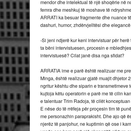
mendor dhe intelektual të një shoqërie në
femra dhe meshkuj të moshave të ndryshme, 
ARRATI ka besuar fragmente dhe nuance të j
dashuri, humor, zhdërvjelltësi dhe eleganc
-Si jeni ndjerë kur keni intervistuar për herë
ta bëni intervistuesen, procesin e mbledhje
intervistuesë? Cilat janë disa nga sfidat?
ARRATIA ime e parë është realizuar me prez
Minga, është realizuar gjatë muajit dhjetor
ngritur kështu dhe siparin e transmetimeve 
kujtoja këtu operatorin e parë me të cilin k
e talentuar Trim Radoja, të cilët konceptua
E nëse do të rrëfeja për proçesin tim të pu
me personazhin paraprakisht. Dhe ajo që ës
njerëz të panjohur, ne kuptimin që ose i kam