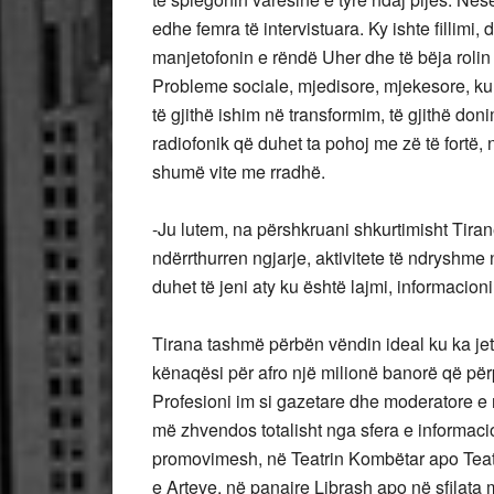
edhe femra të intervistuara. Ky ishte fillimi
manjetofonin e rëndë Uher dhe të bëja rolin 
Probleme sociale, mjedisore, mjekesore, kult
të gjithë ishim në transformim, të gjithë 
radiofonik që duhet ta pohoj me zë të fortë
shumë vite me rradhë.
-Ju lutem, na përshkruani shkurtimisht Tiran
ndërrthurren ngjarje, aktivitete të ndryshme
duhet të jeni aty ku është lajmi, informacion
Tirana tashmë përbën vëndin ideal ku ka jet
kënaqësi për afro një milionë banorë që përp
Profesioni im si gazetare dhe moderatore e një
më zhvendos totalisht nga sfera e informaci
promovimesh, në Teatrin Kombëtar apo Teat
e Arteve, në panaire Librash apo në sfilat