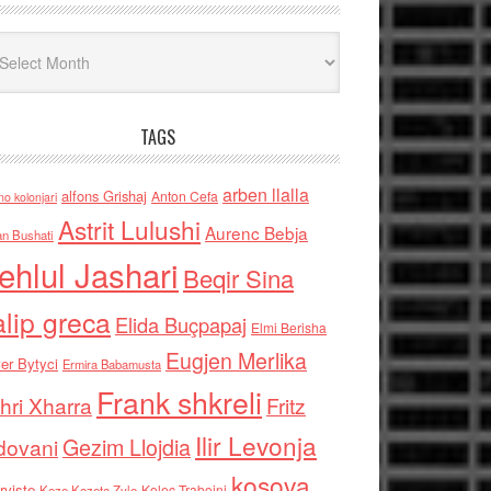
iv
TAGS
arben llalla
alfons Grishaj
Anton Cefa
no kolonjari
Astrit Lulushi
Aurenc Bebja
an Bushati
ehlul Jashari
Beqir Sina
alip greca
Elida Buçpapaj
Elmi Berisha
Eugjen Merlika
er Bytyci
Ermira Babamusta
Frank shkreli
hri Xharra
Fritz
Ilir Levonja
Gezim Llojdia
dovani
kosova
rviste
Kolec Traboini
Keze Kozeta Zylo