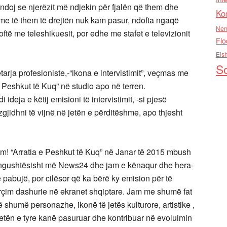
mendoj se njerëzit më ndjekin për fjalën që them dhe
Ko
time të them të drejtën nuk kam pasur, ndofta ngaqë
Nen
oftë me teleshikuesit, por edhe me stafet e televizionit
Flo
Els
So
arja profesioniste,-“ikona e intervistimit”, veçmas me
 Peshkut të Kuq” në studio apo në terren.
ideja e këtij emisioni të intervistimit, -si pjesë
gjidhni të vijnë në jetën e përditëshme, apo thjesht
im! “Arratia e Peshkut të Kuq” në Janar të 2015 mbush
hur ngushtësisht më News24 dhe jam e kënaqur dhe hera-
ë pabujë, por cilësor që ka bërë ky emision për të
 përçim dashurie në ekranet shqiptare. Jam me shumë fat
shumë personazhe, ikonë të jetës kulturore, artistike ,
e jetën e tyre kanë pasuruar dhe kontribuar në evoluimin