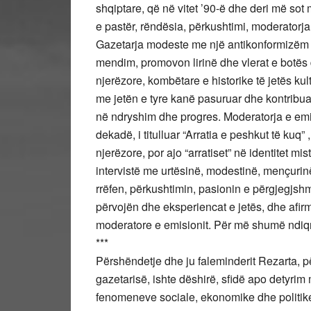
shqiptare, që në vitet ’90-ë dhe deri më sot 
e pastër, rëndësia, përkushtimi, moderatorja
Gazetarja modeste me një antikonformizëm ç
mendim, promovon lirinë dhe vlerat e botës
njerëzore, kombëtare e historike të jetës kultu
me jetën e tyre kanë pasuruar dhe kontribua
në ndryshim dhe progres. Moderatorja e emi
dekadë, i titulluar “Arratia e peshkut të kuq
njerëzore, por ajo “arratiset” në identitet m
intervistë me urtësinë, modestinë, mençuri
rrëfen, përkushtimin, pasionin e përgjegjshm
përvojën dhe eksperiencat e jetës, dhe afirm
moderatore e emisionit. Për më shumë ndiqni
***
Përshëndetje dhe ju faleminderit Rezarta, për
gazetarisë, ishte dëshirë, sfidë apo detyrim
fenomeneve sociale, ekonomike dhe politike 