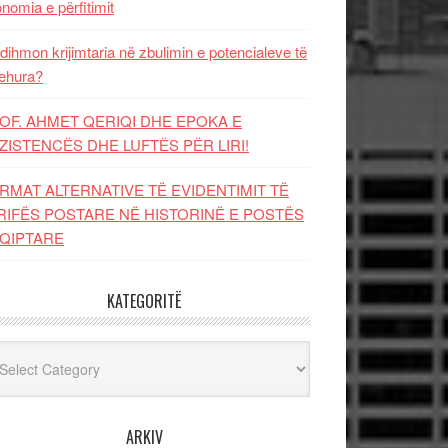
nomia e përfitimit
dihmon krijimtaria në zbulimin e potencialeve të
ehura?
OF. AHMET QERIQI DHE EPOKA E
ZISTENCЁS DHE LUFTЁS PЁR LIRI!
RMAT ALTERNATIVE TË EVIDENTIMIT TË
RIFËS POSTARE NË HISTORINË E POSTËS
QIPTARE
KATEGORITË
egoritë
ARKIV