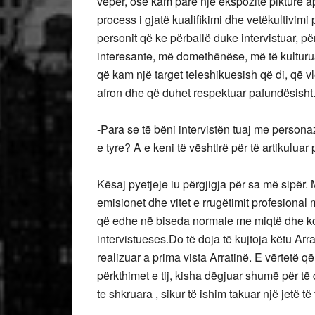
vepër, ose kam parë një ekspozitë pikture apo
process i gjatë kualifikimi dhe vetëkultivim
personit që ke përballë duke intervistuar, p
interesante, më domethënëse, më të kulturu
që kam një target teleshikuesish që di, që 
afron dhe që duhet respektuar pafundësisht
-Para se të bëni intervistën tuaj me persona
e tyre? A e keni të vështirë për të artikuluar 
Kësaj pyetjeje iu përgjigja për sa më sipër. 
emisionet dhe vitet e rrugëtimit profesional 
që edhe në biseda normale me miqtë dhe kol
intervistueses.Do të doja të kujtoja këtu A
realizuar a prima vista Arratinë. E vërtetë q
përkthimet e tij, kisha dëgjuar shumë për t
te shkruara , sikur të ishim takuar një jetë të 