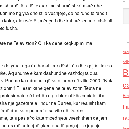
me shumë libra të lexuar, me shumë shkrimtarë dhe
Ark
ar, me ngjyra dhe stile veshjeje, që në fund të fundit
pin kolor, atmosferë , mënçuri dhe kulturë, edhe emisionit
ëto fusha.
 parë në Televizion? Cili ka qënë keqkupimi më i
alba
asll
e detyruar nga rrethanat, për dëshirën dhe qejfin tim do
B
nike. Aq shumë e kam dashur dhe vazhdoj ta dua
k. Por më ka ndodhur që kam thënë në vitin 2000: “Nuk
d
zionin”! Fillesat kanë qënë në televizorin Teuta në
me profesionale në fushën e problematikës sociale dhe
Env
sha një gazetare e lindur në Durrës, kur realisht kam
Fa
Tiranë dhe kam punuar disa vite në Durrës!
ra
shme, tani pas afro katërmbëdhjete vitesh them që jam
herës më pëlqejnë çfarë dua të përçoj. Të jep një
Inte