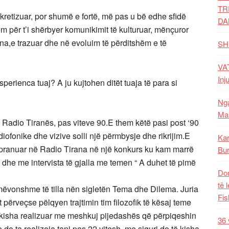
TR
kretizuar, por shumë e fortë, më pas u bë edhe sfidë
DA
m për t’i shërbyer komunikimit të kulturuar, mënçuror
na,e trazuar dhe në evoluim të përditshëm e të
SH
VAT
Inj
rienca tuaj? A ju kujtohen ditët tuaja të para si
Nga
Mal
ë Radio Tiranës, pas viteve 90.E them këtë pasi post ‘90
iofonike dhe vizive solli një përmbysje dhe rikrijim.E
Kar
 pranuar në Radio Tirana në një konkurs ku kam marrë
Bur
dhe me intervista të gjalla me temen “ A duhet të pimë
Dom
të 
 mëvonshme të tilla nën sigletën Tema dhe Dilema. Juria
Fis
 përveçse pëlqyen trajtimin tim filozofik të kësaj teme
 kisha realizuar me meshkuj pijedashës që përpiqeshin
36 
 do ta realizoja tani pas 22 vitesh, me siguri do të kisha