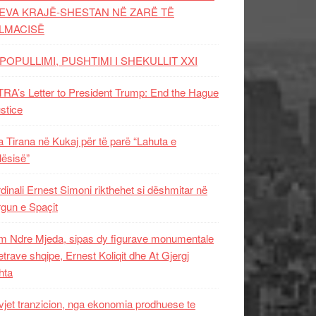
EVA KRAJË-SHESTAN NË ZARË TË
LMACISË
POPULLIMI, PUSHTIMI I SHEKULLIT XXI
RA’s Letter to President Trump: End the Hague
ustice
 Tirana në Kukaj për të parë “Lahuta e
ësisë”
dinali Ernest Simoni rikthehet si dëshmitar në
gun e Spaçit
 Ndre Mjeda, sipas dy figurave monumentale
letrave shqipe, Ernest Koliqit dhe At Gjergj
hta
vjet tranzicion, nga ekonomia prodhuese te