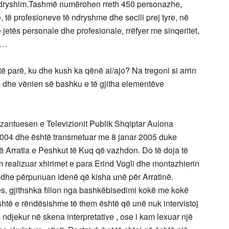
 ndryshim.Tashmë numërohen rreth 450 personazhe,
të profesioneve të ndryshme dhe secili prej tyre, në
etës personale dhe profesionale, rrëfyer me sinqeritet,
ë…
 të parë, ku dhe kush ka qënë ai/ajo? Na tregoni si arrin
s dhe vënien së bashku e të gjitha elementëve
antuesen e Televizionit Publik Shqiptar Aulona
 2004 dhe është transmetuar me 8 janar 2005 duke
të Arratia e Peshkut të Kuq që vazhdon. Do të doja të
am realizuar xhirimet e para Erind Vogli dhe montazhierin
n dhe përpunuan idenë që kisha unë për Arratinë.
nës, gjithshka fillon nga bashkëbisedimi kokë me kokë
htë e rëndësishme të them është që unë nuk intervistoj
 ndjekur në skena interpretative , ose i kam lexuar një