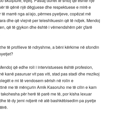
 skulpture, etjetj. Pastaj duhet të shtoj që është një
i për të qënë një dëgjuese dhe respektuese e mirë e
ër të marrë nga ai/ajo, përmes pyetjeve, copëzat më
ara dhe që vlejnë per teleshikuesin që të ndjek. Mendoj
vlen, që të gjykon dhe është i vëmendshëm për çfarë
.
zhe të profileve të ndryshme, a bëni kërkime në sfondin
pyetjet?
Mendoj që edhe roli i intervistueses është profesion,
më kanë pasuruar vit pas viti, stad pas stadi dhe rrezikoj
egët e mi të vendosem sërish në rolin e
rratinë me të mënçurin Amik Kasoruho me të cilin e kam
ë takohesha për herë të parë me të, por kisha lexuar
ë dhe të dy jemi ndjerë në atë bashkëbisedim pa pyetje
tërë.