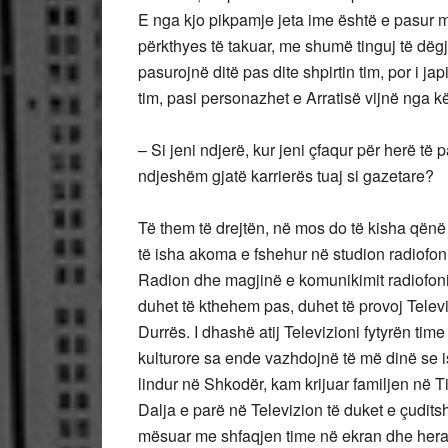
E nga kjo pikpamje jeta ime është e pasur 
përkthyes të takuar, me shumë tinguj të dëgju
pasurojnë ditë pas dite shpirtin tim, por i ja
tim, pasi personazhet e Arratisë vijnë nga k
– Si jeni ndjerë, kur jeni çfaqur për herë të
ndjeshëm gjatë karrierës tuaj si gazetare?
Të them të drejtën, në mos do të kisha qënë 
të isha akoma e fshehur në studion radiofo
Radion dhe magjinë e komunikimit radiofoni
duhet të kthehem pas, duhet të provoj Televi
Durrës. I dhashë atij Televizioni fytyrën ti
kulturore sa ende vazhdojnë të më dinë se i
lindur në Shkodër, kam krijuar familjen në 
Dalja e parë në Televizion të duket e çudit
mësuar me shfaqjen time në ekran dhe hera 