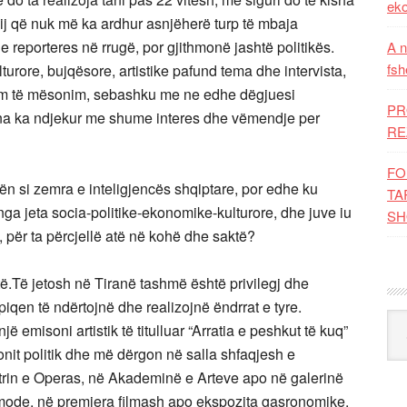
eko
, dij që nuk më ka ardhur asnjëherë turp të mbaja
e reporteres në rrugë, por gjithmonë jashtë politikës.
A n
fsh
urore, bujqësore, artistike pafund tema dhe intervista,
donim të mësonim, sebashku me ne edhe dëgjuesi
PR
, na ka ndjekur me shume interes dhe vëmendje per
RE
FO
ën si zemra e inteligjencës shqiptare, por edhe ku
TA
 nga jeta socia-politike-ekonomike-kulturore, dhe juve iu
SH
i, për ta përcjellë atë në kohë dhe saktë?
ë.Të jetosh në Tiranë tashmë është privilegj dhe
iqen të ndërtojnë dhe realizojnë ëndrrat e tyre.
Kat
 emisoni artistik të titulluar “Arratia e peshkut të kuq”
onit politik dhe më dërgon në salla shfaqjesh e
rin e Operas, në Akademinë e Arteve apo në galerinë
a mode, në premiera filmash apo ekspozita gasronomike.