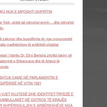
AÇI NUK E MPOSHTI SHPIRTIN
 York, qyteti që ndryshoi emrin… dhe ndryshoi
ën
i zakonor dhe isopolifonia dy nga monumentet
jalla madhështore të antikitetit shqiptar
etari i Vatrës Dr. Elmi Berisha zhvilloi takim në
deminë e Shkencave dhe të Arteve të
sovës
SHTJA ÇAME NË PARLAMENTIN E
QIPËRISË NË VITIN 1921
0 VJET KUJTESË DHE IDENTITET-TRYEZË E
UMBULLAKËT NË OSTROS TË KRAJËS
R SHPËRNGULJEN E ARBËRESHËVE NGA