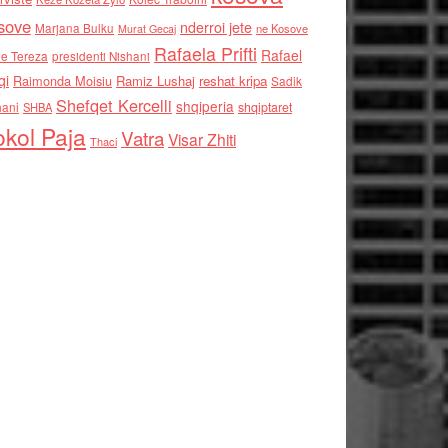
sove
nderroi jete
Marjana Bulku
ne Kosove
Murat Gecaj
Rafaela Prifti
Rafael
e Tereza
presidenti Nishani
qi
Raimonda Moisiu
Ramiz Lushaj
reshat kripa
Sadik
Shefqet Kercelli
shqiperia
hani
shqiptaret
SHBA
kol Paja
Vatra
Visar Zhiti
Thaci