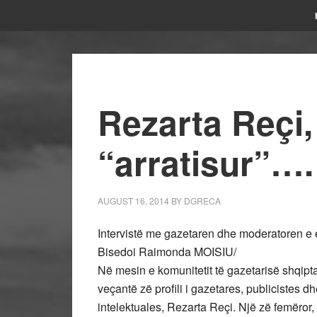
Rezarta Reçi, 
“arratisur”….
AUGUST 16, 2014
BY
DGRECA
Intervistë me gazetaren dhe moderatoren e e
Bisedoi Raimonda MOISIU/
Në mesin e komunitetit të gazetarisë shqipt
veçantë zë profili i gazetares, publicistes d
intelektuales, Rezarta Reçi. Një zë femëror, 