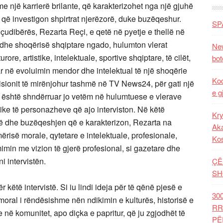
me një karrierë brilante, që karakterizohet nga një gjuhë
 që investigon shpirtrat njerëzorë, duke buzëqeshur.
SP
udibërës, Rezarta Reçi, e qetë në pyetje e thellë në
 dhe shoqërisë shqiptare ngado, hulumton vlerat
New
rore, artistike, intelektuale, sportive shqiptare, të cilët,
bot
r në evoluimin mendor dhe intelektual të një shoqërie
Kod
sionit të mirënjohur tashmë në TV News24, për gati një
e g
” , është shndërruar jo vetëm në hulumtuese e vlerave
istike të personazheve që ajo interviston. Në këtë
Kry
në dhe buzëqeshjen që e karakterizon, Rezarta na
Aka
ërisë morale, qytetare e intelektuale, profesionale,
Ko
imin me vizion të gjerë profesional, si gazetare dhe
 intervistën.
ÇË
SH
 këtë intervistë. Si iu lindi ideja për të qënë pjesë e
30
 moral i rëndësishme nën ndikimin e kulturës, historisë e
RR
në komunitet, apo diçka e papritur, që ju zgjodhët të
PË