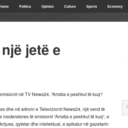
Home
Politics
Opinion
Culture
Sports
Economy
një jetë e
misionit në TV News24, “Arratia e peshkut të kuq”/
are dhe në arkivin e Televizionit News24, një vend të
he moderatores të emisionit “Arratia e peshkut të kuq”, e
krijues, qytetar dhe intelektual, e spikatur në gazetarin