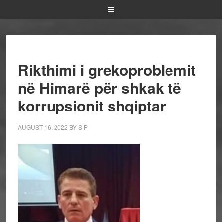
Rikthimi i grekoproblemit
në Himarë për shkak të
korrupsionit shqiptar
AUGUST 16, 2022
BY
S P