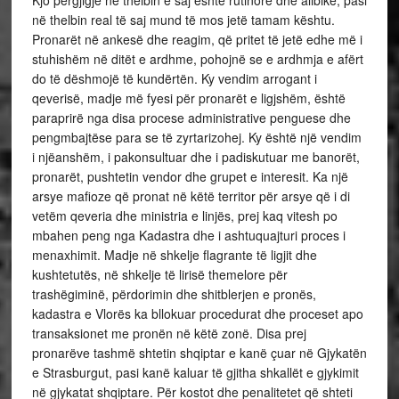
Kjo përgjigje në thelbin e saj është rutinore dhe alibike, pasi
në thelbin real të saj mund të mos jetë tamam kështu.
Pronarët në ankesë dhe reagim, që pritet të jetë edhe më i
stuhishëm në ditët e ardhme, pohojnë se e ardhmja e afërt
do të dëshmojë të kundërtën. Ky vendim arrogant i
qeverisë, madje më fyesi për pronarët e ligjshëm, është
paraprirë nga disa procese administrative penguese dhe
pengmbajtëse para se të zyrtarizohej. Ky është një vendim
i njëanshëm, i pakonsultuar dhe i padiskutuar me banorët,
pronarët, pushtetin vendor dhe grupet e interesit. Ka një
arsye mafioze që pronat në këtë territor për arsye që i di
vetëm qeveria dhe ministria e linjës, prej kaq vitesh po
mbahen peng nga Kadastra dhe i ashtuquajturi proces i
menaxhimit. Madje në shkelje flagrante të ligjit dhe
kushtetutës, në shkelje të lirisë themelore për
trashëgiminë, përdorimin dhe shitblerjen e pronës,
kadastra e Vlorës ka bllokuar procedurat dhe proceset apo
transaksionet me pronën në këtë zonë. Disa prej
pronarëve tashmë shtetin shqiptar e kanë çuar në Gjykatën
e Strasburgut, pasi kanë kaluar të gjitha shkallët e gjykimit
në gjykatat shqiptare. Për kostot dhe penalitetet që shteti