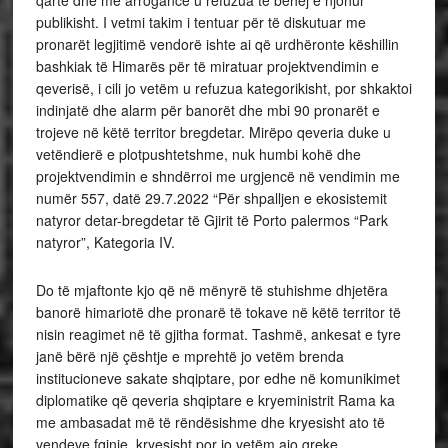
qartë dhe me arrogancë u refuzua të bëhej e njohur
publikisht. I vetmi takim i tentuar për të diskutuar me
pronarët legjitimë vendorë ishte ai që urdhëronte këshillin
bashkiak të Himarës për të miratuar projektvendimin e
qeverisë, i cili jo vetëm u refuzua kategorikisht, por shkaktoi
indinjatë dhe alarm për banorët dhe mbi 90 pronarët e
trojeve në këtë territor bregdetar. Mirëpo qeveria duke u
vetëndierë e plotpushtetshme, nuk humbi kohë dhe
projektvendimin e shndërroi me urgjencë në vendimin me
numër 557, datë 29.7.2022 “Për shpalljen e ekosistemit
natyror detar-bregdetar të Gjirit të Porto palermos “Park
natyror”, Kategoria IV.
Do të mjaftonte kjo që në mënyrë të stuhishme dhjetëra
banorë himariotë dhe pronarë të tokave në këtë territor të
nisin reagimet në të gjitha format. Tashmë, ankesat e tyre
janë bërë një çështje e mprehtë jo vetëm brenda
institucioneve sakate shqiptare, por edhe në komunikimet
diplomatike që qeveria shqiptare e kryeministrit Rama ka
me ambasadat më të rëndësishme dhe kryesisht ato të
vendeve fqinje, kryesisht por jo vetëm ajo greke.