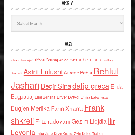
ARKIV
Arkiv
TAGS
arben llalla
alfons Grishaj
Anton Cefa
asllan
albano kolonjari
Behlul
Astrit Lulushi
Aurenc Bebja
Bushati
Jashari
dalip greca
Beqir Sina
Elida
Buçpapaj
Enver Bytyci
Elmi Berisha
Ermira Babamusta
Frank
Eugjen Merlika
Fahri Xharra
shkreli
Ilir
Gezim Llojdia
Fritz radovani
Levonja
Interviste
Kolec Traboini
Keze Kozeta Zylo