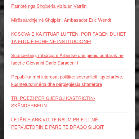
Patriotë nga Shqipëria vizituan Vatrën
Mirëseardhje në Shqipëri, Ambasador Eric Wendt
KOSOVA E KA FITUAR LUFTËN, POR PAQEN DUHET
TA FITOJË EDHE NË INSTITUCIONE!
Scanderbeg, mburoja e Arbërisë dhe gjeniu ushtarak në
faqet e Giovanni Carlo Saraceni-t
Republika mbi interesat politike: sovraniteti i qytetarëve,
kushtetutshmëria dhe përgjegjësia shtetërore
TRI POEZI PËR GJERGJ KASTRIOTIN-
SKËNDERBEUN
LETËR E ARKIVIT TE NAUM PRIFTIT NË
PERVJETORIN E PARE TE DRAGO SILIQIT