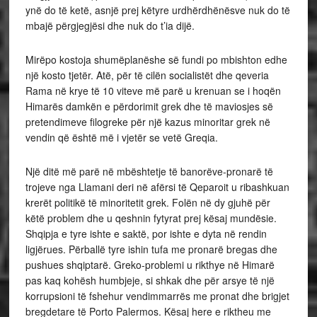
ynë do të ketë, asnjë prej këtyre urdhërdhënësve nuk do të
mbajë përgjegjësi dhe nuk do t’ia dijë.
Mirëpo kostoja shumëplanëshe së fundi po mbishton edhe
një kosto tjetër. Atë, për të cilën socialistët dhe qeveria
Rama në krye të 10 viteve më parë u krenuan se i hoqën
Himarës damkën e përdorimit grek dhe të maviosjes së
pretendimeve filogreke për një kazus minoritar grek në
vendin që është më i vjetër se vetë Greqia.
Një ditë më parë në mbështetje të banorëve-pronarë të
trojeve nga Llamani deri në afërsi të Qeparoit u ribashkuan
krerët politikë të minoritetit grek. Folën në dy gjuhë për
këtë problem dhe u qeshnin fytyrat prej kësaj mundësie.
Shqipja e tyre ishte e saktë, por ishte e dyta në rendin
ligjërues. Përballë tyre ishin tufa me pronarë bregas dhe
pushues shqiptarë. Greko-problemi u rikthye në Himarë
pas kaq kohësh humbjeje, si shkak dhe për arsye të një
korrupsioni të fshehur vendimmarrës me pronat dhe brigjet
bregdetare të Porto Palermos. Kësaj here e riktheu me