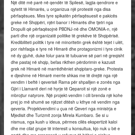
Një ditë më parë në qendër të Spilesë, lagjia qendrore e
qytetit të Himarës, u organizua një protestë nga disa
përfaqësues. Mes tyre spikatën përfaqësuesit e pakicës
greke në Shqipëri, njëri banor i Himarës dhe tjetri nga
Dropulli që përfaqësojnë PBDNJ-në dhe OMONIA-n, një
parti dhe një organizatë politike të grekëve të Shqipërisë.
Kredibiliteti politik i tyre në minoritetin grek është tejet i ulët,
por rishfaqja e tyre në Himarë dhe protagonizmi i tyre cinik
në dy gjuhë, duke folur para të tubuarve së pari në greqisht
dhe pastaj në shqip, befas rikthen përdorimin e kazusit
grek në Himarë në marrëdhëniet shqiptaro-greke. Protesta
e djeshme në Himarë merrte shkas me të drejtë nga një
vendim i beftë i qeverisë Rama për shpalljen e zonës nga
Gjiri i Llamanit deri në hyrje të Qeparoit si një zonë e
mbrojtur natyrore. Një projekt-vendim i cili brenda një kohe
prej jo më shumë se njëzet ditësh u kthye në vendim nga
qeveria. Projektvendimi u çua në Qeveri nga ministrja e
Mjedisit dhe Turizmit zonja Mirela Kumbaro. Se si u
nismua, nga kush u ideua, përmes cilës ekspertizë kaloi
dhe me cilat grupe të interesit u konsultua, kjo nuk u bë e