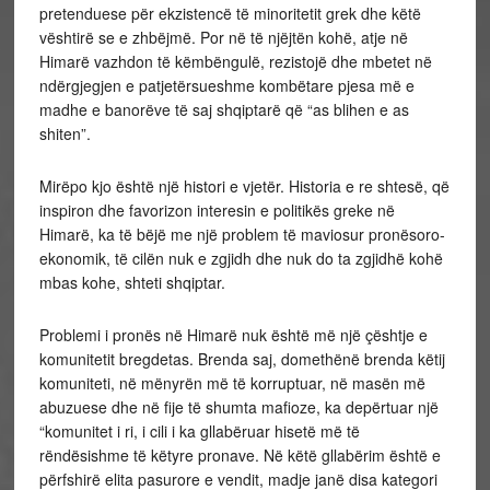
pretenduese për ekzistencë të minoritetit grek dhe këtë
vështirë se e zhbëjmë. Por në të njëjtën kohë, atje në
Himarë vazhdon të këmbëngulë, rezistojë dhe mbetet në
ndërgjegjen e patjetërsueshme kombëtare pjesa më e
madhe e banorëve të saj shqiptarë që “as blihen e as
shiten”.
Mirëpo kjo është një histori e vjetër. Historia e re shtesë, që
inspiron dhe favorizon interesin e politikës greke në
Himarë, ka të bëjë me një problem të maviosur pronësoro-
ekonomik, të cilën nuk e zgjidh dhe nuk do ta zgjidhë kohë
mbas kohe, shteti shqiptar.
Problemi i pronës në Himarë nuk është më një çështje e
komunitetit bregdetas. Brenda saj, domethënë brenda këtij
komuniteti, në mënyrën më të korruptuar, në masën më
abuzuese dhe në fije të shumta mafioze, ka depërtuar një
“komunitet i ri, i cili i ka gllabëruar hisetë më të
rëndësishme të këtyre pronave. Në këtë gllabërim është e
përfshirë elita pasurore e vendit, madje janë disa kategori