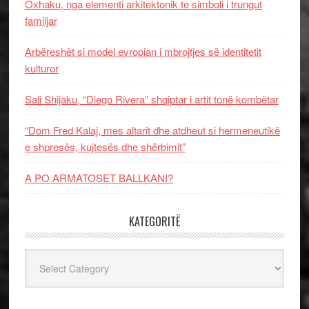
Oxhaku, nga elementi arkitektonik te simboli i trungut
familjar
Arbëreshët si model evropian i mbrojtjes së identitetit
kulturor
Sali Shijaku, “Diego Rivera” shqiptar i artit tonë kombëtar
“Dom Fred Kalaj, mes altarit dhe atdheut si hermeneutikë
e shpresës, kujtesës dhe shërbimit”
A PO ARMATOSET BALLKANI?
KATEGORITË
Kategoritë