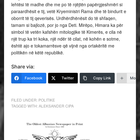
lehtësi të madhe dhe me po të njëjtën papërgjeshmëri si
paraardhësit e tij, vetë Kryeministri Rama dhe të bindurit e
oborrit të tij qeverisës. Urdhërdhënësit do të shfaqen,
tamam si bajlozë, por jo nga Deti. Mirëpo, Himara ka për
simbol të vetën kafshën mitologjike të Kimerës, e cila në
një trup ka tri koka, një ndër të cilat, në kohën e sotme,
është ajo e tokamarrësve që vijnë nga ortakëritë me
politikën në këtë republikë.
Share via:
Facebook
Twitter
Copy Link
More
FILED UNDER:
POLITIKE
TAGGED WITH:
ALEKSANDER CIPA