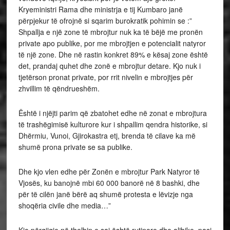
Kryeministri Rama dhe ministrja e tij Kumbaro janë
përpjekur të ofrojnë si sqarim burokratik pohimin se :”
Shpallja e një zone të mbrojtur nuk ka të bëjë me pronën
private apo publike, por me mbrojtjen e potencialit natyror
të një zone. Dhe në rastin konkret 89% e kësaj zone është
det, prandaj quhet dhe zonë e mbrojtur detare. Kjo nuk i
tjetërson pronat private, por rrit nivelin e mbrojtjes për
zhvillim të qëndrueshëm.
Është i njëjti parim që zbatohet edhe në zonat e mbrojtura
të trashëgimisë kulturore kur i shpallim qendra historike, si
Dhërmiu, Vunoi, Gjirokastra etj, brenda të cilave ka më
shumë prona private se sa publike.
Dhe kjo vlen edhe për Zonën e mbrojtur Park Natyror të
Vjosës, ku banojnë mbi 60 000 banorë në 8 bashki, dhe
për të cilën janë bërë aq shumë protesta e lëvizje nga
shoqëria civile dhe media…”