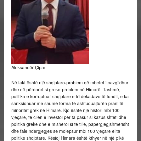
Aleksandër Çipa/
Në fakt është një shqiptaro-problem që mbetet i pazgjidhur
dhe që përdoret si greko-problem në Himarë. Tashmë,
politika e korruptuar shqiptare e tri dekadave të fundit, e ka
sanksionuar me shumë forma të ashtuquajturën prani të
minoritet grek në Himarë. Kjo është një histori mbi 100
vjeçare, të cilën e investoi për ta pasur si kazus shteti dhe
politika greke dhe e mishëroi si të tillë,
papërgjegjshmërisht
dhe falë ndërgjegjes së molepsur mbi 100 vjeçare elita
politike shqiptare. Kësioj Himara është kthyer në një pikë