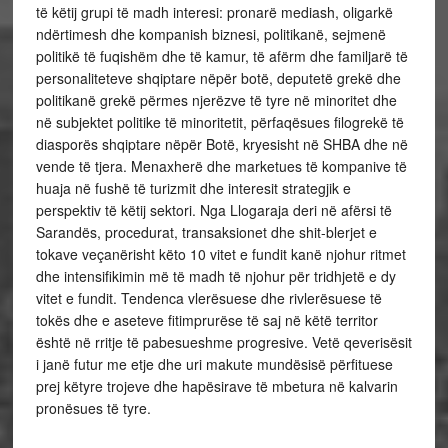
të këtij grupi të madh interesi: pronarë mediash, oligarkë
ndërtimesh dhe kompanish biznesi, politikanë, sejmenë
politikë të fuqishëm dhe të kamur, të afërm dhe familjarë të
personaliteteve shqiptare nëpër botë, deputetë grekë dhe
politikanë grekë përmes njerëzve të tyre në minoritet dhe
në subjektet politike të minoritetit, përfaqësues filogrekë të
diasporës shqiptare nëpër Botë, kryesisht në SHBA dhe në
vende të tjera. Menaxherë dhe marketues të kompanive të
huaja në fushë të turizmit dhe interesit strategjik e
perspektiv të këtij sektori. Nga Llogaraja deri në afërsi të
Sarandës, procedurat, transaksionet dhe shit-blerjet e
tokave veçanërisht këto 10 vitet e fundit kanë njohur ritmet
dhe intensifikimin më të madh të njohur për tridhjetë e dy
vitet e fundit. Tendenca vlerësuese dhe rivlerësuese të
tokës dhe e aseteve fitimprurëse të saj në këtë territor
është në rritje të pabesueshme progresive. Vetë qeverisësit
i janë futur me etje dhe uri makute mundësisë përfituese
prej këtyre trojeve dhe hapësirave të mbetura në kalvarin
pronësues të tyre.