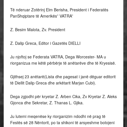
Të nderuar Zotërinj Elm Berisha, President i Federatës
PanShqiptare të Amerikës” VATRA”
Z. Besim Malota, Zv. President
Z. Dalip Greca, Editor i Gazetës DIELLI
Ju njoftoj se Federata VATRA, Dega Worcester- MA u
riorganizua me këtë përbërje të anëtarëve dhe të Kryesisë.
Gjithsej 23 anëtarë(Lista dhe pagesat i janë dëguar editorit
të Diellit Dalip Greca dhe arkëtarit Marjan Cubi).
Dega zgjodhi për kryetar Z. Arben Cika, Zv Kryetar Z. Aleks
Gjonca dhe Sekretar, Z. Thanas L. Gjika.
Ju lutemi meqenëse ky riorganizim ndodhi në prag të
Festës së 28 Nëntorit, po ta shikoni të arsyeshme botojeni