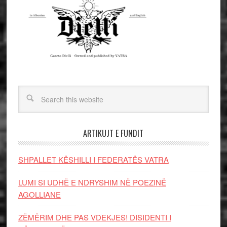
ARTIKUJT E FUNDIT
SHPALLET KËSHILLI I FEDERATËS VATRA
LUMI SI UDHË E NDRYSHIM NË POEZINË
AGOLLIANE
ZËMËRIM DHE PAS VDEKJES! DISIDENTI I