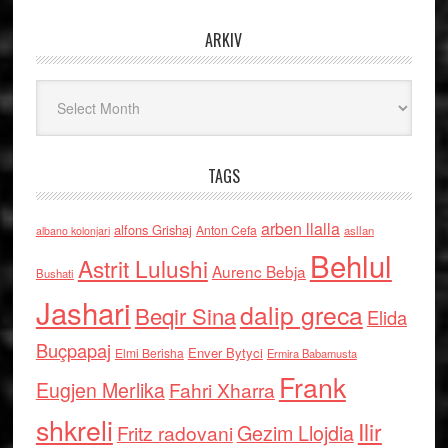
ARKIV
Arkiv
TAGS
arben llalla
alfons Grishaj
Anton Cefa
asllan
albano kolonjari
Behlul
Astrit Lulushi
Aurenc Bebja
Bushati
Jashari
dalip greca
Beqir Sina
Elida
Buçpapaj
Enver Bytyci
Elmi Berisha
Ermira Babamusta
Frank
Eugjen Merlika
Fahri Xharra
shkreli
Ilir
Gezim Llojdia
Fritz radovani