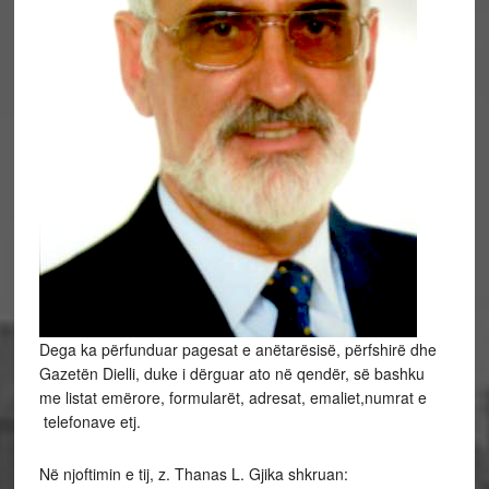
Dega ka përfunduar pagesat e anëtarësisë, përfshirë dhe
Gazetën Dielli, duke i dërguar ato në qendër, së bashku
me listat emërore, formularët, adresat, emaliet,numrat e
telefonave etj.
Në njoftimin e tij, z. Thanas L. Gjika shkruan: