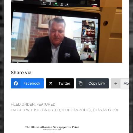
Share via:
Facebook
Twitter
Copy Link
More
FILED UNDER:
FEATURED
TAGGED WITH:
DEGA USTER
,
RIORGANIZOHET
,
THANAS GJIKA