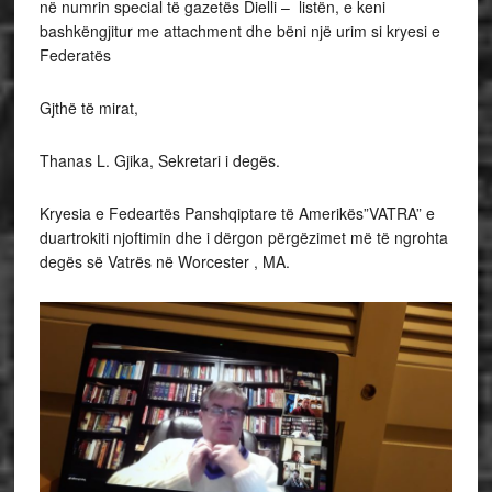
në numrin special të gazetës Dielli – listën, e keni
bashkëngjitur me attachment dhe bëni një urim si kryesi e
Federatës
Gjthë të mirat,
Thanas L. Gjika, Sekretari i degës.
Kryesia e Fedeartës Panshqiptare të Amerikës”VATRA” e
duartrokiti njoftimin dhe i dërgon përgëzimet më të ngrohta
degës së Vatrës në Worcester , MA.