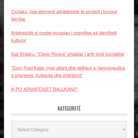
Oxhaku, nga elementi arkitektonik te simboli i trungut
familjar
Arbëreshët si model evropian i mbrojtjes së identitetit
kulturor
Sali Shijaku, “Diego Rivera” shqiptar i artit tonë kombëtar
“Dom Fred Kalaj, mes altarit dhe atdheut si hermeneutikë
e shpresës, kujtesës dhe shërbimit”
A PO ARMATOSET BALLKANI?
KATEGORITË
Kategoritë