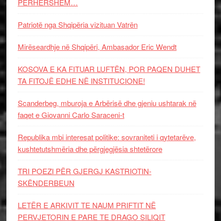
PËRHERSHËM…
Patriotë nga Shqipëria vizituan Vatrën
Mirëseardhje në Shqipëri, Ambasador Eric Wendt
KOSOVA E KA FITUAR LUFTËN, POR PAQEN DUHET
TA FITOJË EDHE NË INSTITUCIONE!
Scanderbeg, mburoja e Arbërisë dhe gjeniu ushtarak në
faqet e Giovanni Carlo Saraceni-t
Republika mbi interesat politike: sovraniteti i qytetarëve,
kushtetutshmëria dhe përgjegjësia shtetërore
TRI POEZI PËR GJERGJ KASTRIOTIN-
SKËNDERBEUN
LETËR E ARKIVIT TE NAUM PRIFTIT NË
PERVJETORIN E PARE TE DRAGO SILIQIT