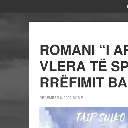
ROMANI “I A
VLERA TË S
RRËFIMIT B
DECEMBER 8, 2025
BY
S P