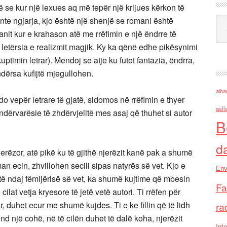
e kur një lexues aq më tepër një krijues kërkon të
nte ngjarja, kjo është një shenjë se romani është
Ark
anit kur e krahason atë me rrëfimin e një ëndrre të
 letërsia e realizmit magjik. Ky ka qënë edhe pikësynimi
ptimin letrar). Mendoj se atje ku futet fantazia, ëndrra,
 ndërsa kufijtë mjegullohen.
alba
çdo vepër letrare të gjatë, sidomos në rrëfimin e thyer
asll
ndërvarësie të zhdërvjelltë mes asaj që thuhet si autor
B
d
jerëzor, atë pikë ku të gjithë njerëzit kanë pak a shumë
man ecin, zhvillohen secili sipas natyrës së vet. Kjo e
Env
rtë ndaj fëmijërisë së vet, ka shumë kujtime që mbesin
Fa
lat vetja kryesore të jetë vetë autori. Ti rrëfen për
, duhet ecur me shumë kujdes. Ti e ke fillin që të lidh
ra
end një cohë, në të cilën duhet të dalë koha, njerëzit
Inte