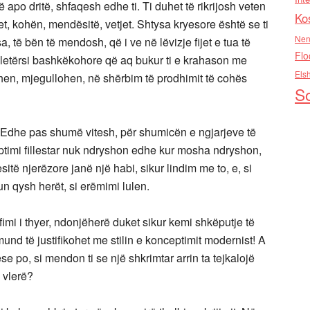
o dritë, shfaqesh edhe ti. Ti duhet të rikrijosh veten
Ko
set, kohën, mendësitë, vetjet. Shtysa kryesore është se ti
Nen
a, të bën të mendosh, që i ve në lëvizje fijet e tua të
Flo
letërsi bashkëkohore që aq bukur ti e krahason me
Els
hehen, mjegullohen, në shërbim të prodhimit të cohës
So
: Edhe pas shumë vitesh, për shumicën e ngjarjeve të
uptimi fillestar nuk ndryshon edhe kur mosha ndryshon,
të njerëzore janë një habi, sikur lindim me to, e, si
n qysh herët, si erëmimi lulen.
imi i thyer, ndonjëherë duket sikur kemi shkëputje të
mund të justifikohet me stilin e konceptimit modernist! A
se po, si mendon ti se një shkrimtar arrin ta tejkalojë
 vlerë?