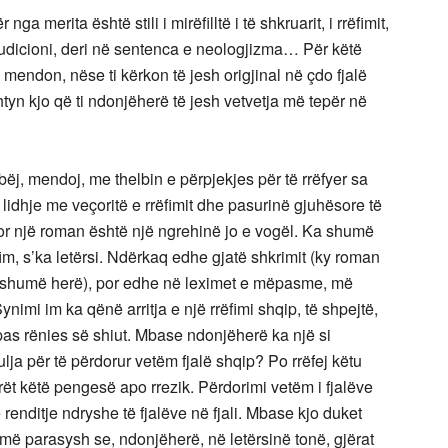
 merita është stili i mirëfilltë i të shkruarit, i rrëfimit,
 erudicioni, deri në sentenca e neologjizma… Për këtë
i mendon, nëse ti kërkon të jesh origjinal në çdo fjalë
 shtyn kjo që ti ndonjëherë të jesh vetvetja më tepër në
bëj, mendoj, me thelbin e përpjekjes për të rrëfyer sa
lidhje me veçoritë e rrëfimit dhe pasurinë gjuhësore të
. Por një roman është një ngrehinë jo e vogël. Ka shumë
im, s’ka letërsi. Ndërkaq edhe gjatë shkrimit (ky roman
e shumë herë), por edhe në leximet e mëpasme, më
ynimi im ka qënë arritja e një rrëfimi shqip, të shpejtë,
 pas rënies së shiut. Mbase ndonjëherë ka një si
ja për të përdorur vetëm fjalë shqip? Po rrëfej këtu
jerët këtë pengesë apo rrezik. Përdorimi vetëm i fjalëve
renditje ndryshe të fjalëve në fjali. Mbase kjo duket
jmë parasysh se, ndonjëherë, në letërsinë tonë, gjërat