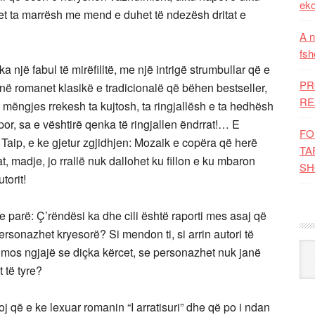
eko
het ta marrësh me mend e duhet të ndezësh dritat e
A n
fsh
një fabul të mirëfilltë, me një intrigë strumbullar që e
PR
në romanet klasikë e tradicionalë që bëhen bestseller,
RE
ë mëngjes rrekesh ta kujtosh, ta ringjallësh e ta hedhësh
or, sa e vështirë qenka të ringjallen ëndrrat!… E
FO
i, Taip, e ke gjetur zgjidhjen: Mozaik e copëra që herë
TA
t, madje, jo rrallë nuk dallohet ku fillon e ku mbaron
SH
torit!
 parë: Ç’rëndësi ka dhe cili është raporti mes asaj që
personazhet kryesorë? Si mendon ti, si arrin autori të
Kat
të mos ngjajë se diçka kërcet, se personazhet nuk janë
 të tyre?
j që e ke lexuar romanin “I arratisuri” dhe që po i ndan