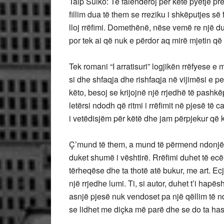
Taip Sulko: Të falenderoj për këtë pyetje pre
fillim dua të them se rreziku i shkëputjes 
lloj rrëfimi. Domethënë, nëse vemë re një duk
por tek ai që nuk e përdor aq mirë mjetin që
Tek romani “I arratisuri” logjikën rrëfyese e m
si dhe shfaqja dhe rishfaqja në vijimësi e 
këto, besoj se krijojnë një rrjedhë të pashk
letërsi ndodh që ritmi i rrëfimit në pjesë të 
i vetëdisjëm për këtë dhe jam përpjekur që kj
Ç’mund të them, a mund të përmend ndonjë h
duket shumë i vështirë. Rrëfimi duhet të ecë
tërheqëse dhe ta thotë atë bukur, me art. Ecj
një rrjedhe lumi. Ti, si autor, duhet t’i hapës
asnjë pjesë nuk vendoset pa një qëllim të nd
se lidhet me diçka më parë dhe se do ta has