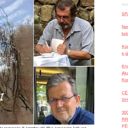
SP
New
bot
Kod
e g
Kry
Aka
Ko
ÇË
SH
30
RR
PË