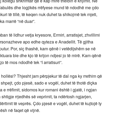
j kolegu shkrimtar që e kap mirë thelbin e krijimit. Në
së fabulës dhe logjikës rrëfyese mund të ndodhë me çdo
uri të tillë, të keqen nuk duhet ta shikojmë tek mjeti,
 ka marrë “në duar”.
ban të lidhur vetja kryesore, Ermiri, arratisjet, zhvillimi
personazheve apo edhe qyteza e Anadellit. Të gjitha
ëputur. Por, siç thashë, kam qënë i vetëdijshëm se në
caktuara bie dhe kjo të krijon ndjesi jo të mirë. Kam qënë
o të mos ndodhë tek “I arratisuri”.
ollësi? Thjesht jam përpjekur të dal nga ky rrethim që
 shpejt, çdo pjesë, sado e vogël, duhet të thotë diçka
a e rrëfimit, sidomos kur romani është i gjatë, i ngjan
h shtigje rrjedhës së veprimit, ta ndërtosh ngjarjen,
ërtimit të veprës. Çdo pjesë e vogël, duhet të kujtojë ty
ësh në faqet që vijnë.