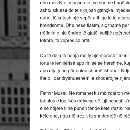
dhe mes tyre, mbase me më shumë hapësirë ap
ashtu sikurse do të rikrijosh gjithçka, mjedi
duhet të krijosh një vepër arti, që të le mbres
brendshme. Dhe nëse flasim, siç thamë për 
rrëfimin e një ëndrre të gjatë, kufijtë ngërt
letrare, të veprës së artit.
Do të doja të ndaja me ty një mbresë timen
forta të fëmijërisë apo rinisë së hershme, k
apo dija jonë për botën shumëfishohet. Ndjesi
thelb i pandryshueshëm, e shoqërojnë njeriu
Fatmir Musai: Në romanet ku mbizotëron rrëf
fabulës e logjikës rrëfyese që, gjithësesi, s’
e ke ndjerë ti në punën tënde këtë rrezik. Në
këtë dhe, nga një rrezik ta shndërrojë në një