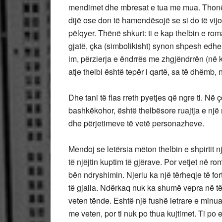
mendimet dhe mbresat e tua me mua. Thonë s
dijë ose don të hamendësojë se si do të vijo
pëlqyer. Thënë shkurt: ti e kap thelbin e rom
gjatë, çka (simbolikisht) synon shpesh edhe
im, përzierja e ëndrrës me zhgjëndrrën (në ku
atje thelbi është tepër i qartë, sa të dhëmb,
Dhe tani të flas rreth pyetjes që ngre ti. Në 
bashkëkohor, është thelbësore ruajtja e një 
dhe përjetimeve të vetë personazheve.
Mendoj se letërsia mëton thelbin e shpirtit n
të njëjtin kuptim të gjërave. Por vetjet në ro
bën ndryshimin. Njeriu ka një tërheqje të fo
të gjalla. Ndërkaq nuk ka shumë vepra në të ci
veten tënde. Eshtë një fushë letrare e minuar
me veten, por ti nuk po thua kujtimet. Ti po 