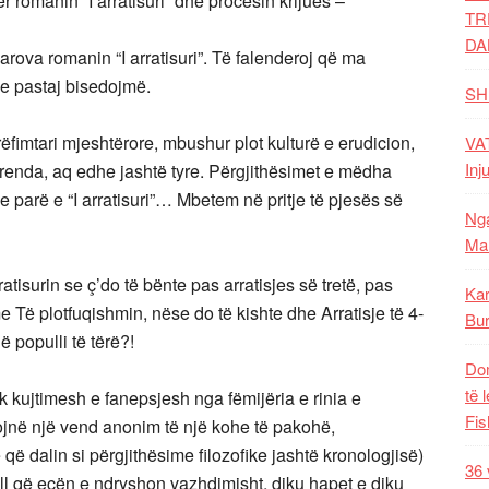
 romanin “I arratisuri” dhe procesin krijues –
TR
DA
rova romanin “I arratisuri”. Të falenderoj që ma
he pastaj bisedojmë.
SH
rëfimtari mjeshtërore, mbushur plot kulturë e erudicion,
VAT
Inj
brenda, aq edhe jashtë tyre. Përgjithësimet e mëdha
e parë e “I arratisuri”… Mbetem në pritje të pjesës së
Nga
Mal
ratisurin se ç’do të bënte pas arratisjes së tretë, pas
Kar
 Të plotfuqishmin, nëse do të kishte dhe Arratisje të 4-
Bur
jë populli të tërë?!
Dom
të 
ik kujtimesh e fanepsjesh nga fëmijëria e rinia e
Fis
jnë një vend anonim të një kohe të pakohë,
që dalin si përgjithësime filozofike jashtë kronologjisë)
36 
gull që ecën e ndryshon vazhdimisht, diku hapet e diku