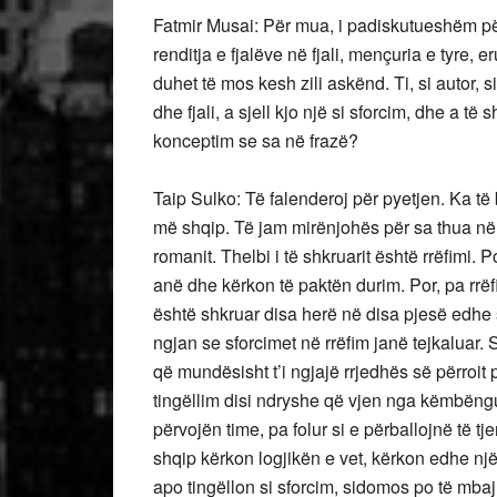
Fatmir Musai: Për mua, i padiskutueshëm për nga
renditja e fjalëve në fjali, mençuria e tyre,
duhet të mos kesh zili askënd. Ti, si autor, s
dhe fjali, a sjell kjo një si sforcim, dhe a të
konceptim se sa në frazë?
Taip Sulko: Të falenderoj për pyetjen. Ka të 
më shqip. Të jam mirënjohës për sa thua në 
romanit. Thelbi i të shkruarit është rrëfimi
anë dhe kërkon të paktën durim. Por, pa rrëf
është shkruar disa herë në disa pjesë edh
ngjan se sforcimet në rrëfim janë tejkaluar. S
që mundësisht t’i ngjajë rrjedhës së përroit
tingëllim disi ndryshe që vjen nga këmbëngul
përvojën time, pa folur si e përballojnë të t
shqip kërkon logjikën e vet, kërkon edhe një 
apo tingëllon si sforcim, sidomos po të mba