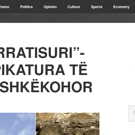
Home
Politics
Opinion
Culture
Sports
Economy
RRATISURI”-
PIKATURA TË
ASHKËKOHOR