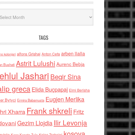
iv
TAGS
arben llalla
alfons Grishaj
Anton Cefa
no kolonjari
Astrit Lulushi
Aurenc Bebja
an Bushati
ehlul Jashari
Beqir Sina
alip greca
Elida Buçpapaj
Elmi Berisha
Eugjen Merlika
er Bytyci
Ermira Babamusta
Frank shkreli
hri Xharra
Fritz
Ilir Levonja
Gezim Llojdia
dovani
kosova
rviste
Kolec Traboini
Keze Kozeta Zylo