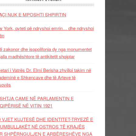
AÇI NUK E MPOSHTI SHPIRTIN
 York, qyteti që ndryshoi emrin… dhe ndryshoi
ën
i zakonor dhe isopolifonia dy nga monumentet
jalla madhështore të antikitetit shqiptar
etari i Vatrës Dr. Elmi Berisha zhvilloi takim në
deminë e Shkencave dhe të Arteve të
sovës
SHTJA ÇAME NË PARLAMENTIN E
QIPËRISË NË VITIN 1921
0 VJET KUJTESË DHE IDENTITET-TRYEZË E
UMBULLAKËT NË OSTROS TË KRAJËS
R SHPËRNGULJEN E ARBËRESHËVE NGA