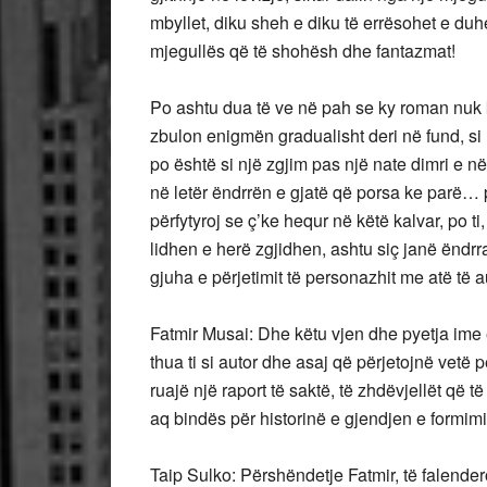
mbyllet, diku sheh e diku të errësohet e du
mjegullës që të shohësh dhe fantazmat!
Po ashtu dua të ve në pah se ky roman nuk ka 
zbulon enigmën gradualisht deri në fund, si 
po është si një zgjim pas një nate dimri e n
në letër ëndrrën e gjatë që porsa ke parë… p
përfytyroj se ç’ke hequr në këtë kalvar, po t
lidhen e herë zgjidhen, ashtu siç janë ëndrra
gjuha e përjetimit të personazhit me atë të au
Fatmir Musai: Dhe këtu vjen dhe pyetja ime e
thua ti si autor dhe asaj që përjetojnë vetë 
ruajë një raport të saktë, të zhdëvjellët që 
aq bindës për historinë e gjendjen e formimit
Taip Sulko: Përshëndetje Fatmir, të falendero