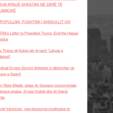
EVA KRAJË-SHESTAN NË ZARË TË
LMACISË
POPULLIMI, PUSHTIMI I SHEKULLIT XXI
RA’s Letter to President Trump: End the Hague
ustice
 Tirana në Kukaj për të parë “Lahuta e
ësisë”
dinali Ernest Simoni rikthehet si dëshmitar në
gun e Spaçit
 Ndre Mjeda, sipas dy figurave monumentale
letrave shqipe, Ernest Koliqit dhe At Gjergj
hta
vjet tranzicion, nga ekonomia prodhuese te