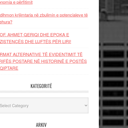
nomia e përfitimit
dihmon krijimtaria në zbulimin e potencialeve të
ehura?
OF. AHMET QERIQI DHE EPOKA E
ZISTENCЁS DHE LUFTЁS PЁR LIRI!
RMAT ALTERNATIVE TË EVIDENTIMIT TË
RIFËS POSTARE NË HISTORINË E POSTËS
QIPTARE
KATEGORITË
egoritë
ARKIV