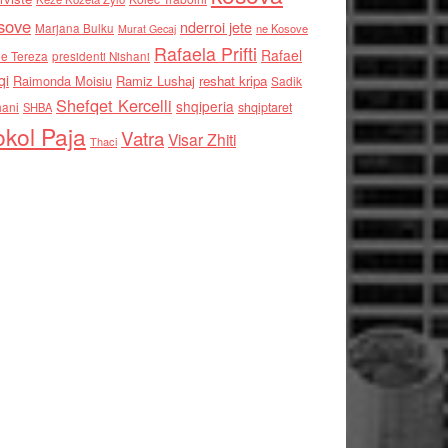
sove
nderroi jete
Marjana Bulku
ne Kosove
Murat Gecaj
Rafaela Prifti
Rafael
e Tereza
presidenti Nishani
qi
Raimonda Moisiu
Ramiz Lushaj
reshat kripa
Sadik
Shefqet Kercelli
shqiperia
hani
shqiptaret
SHBA
kol Paja
Vatra
Visar Zhiti
Thaci