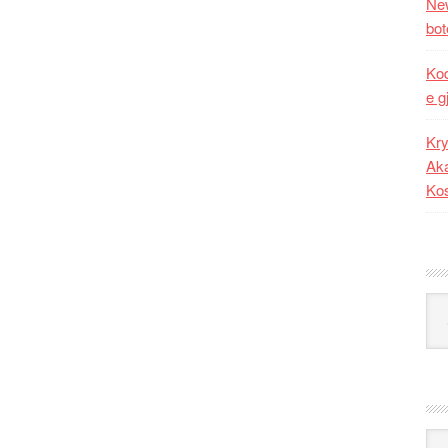
New
bot
Kod
e g
Kry
Aka
Ko
Kat
Ark