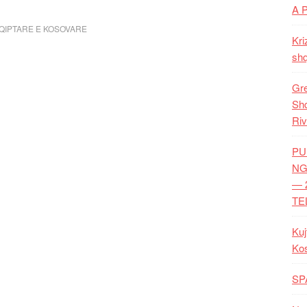
A 
QIPTARE E KOSOVARE
Kri
shq
Gre
Shq
Riv
PU
NG
— 
TE
Kuj
Ko
SP