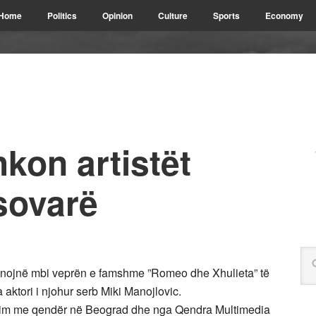
Home
Politics
Opinion
Culture
Sports
Economy
kon artistët
sovarë
 punojnë mbi veprën e famshme ”Romeo dhe Xhulieta” të
aktori i njohur serb Miki Manojlovic.
egrim me qendër në Beograd dhe nga Qendra Multimedia