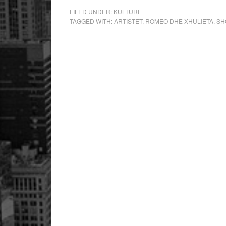
FILED UNDER:
KULTURE
TAGGED WITH:
ARTISTET
,
ROMEO DHE XHULIETA
,
SH