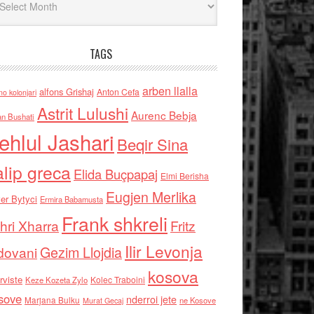
TAGS
arben llalla
alfons Grishaj
Anton Cefa
no kolonjari
Astrit Lulushi
Aurenc Bebja
an Bushati
ehlul Jashari
Beqir Sina
alip greca
Elida Buçpapaj
Elmi Berisha
Eugjen Merlika
er Bytyci
Ermira Babamusta
Frank shkreli
hri Xharra
Fritz
Ilir Levonja
Gezim Llojdia
dovani
kosova
rviste
Kolec Traboini
Keze Kozeta Zylo
sove
nderroi jete
Marjana Bulku
ne Kosove
Murat Gecaj