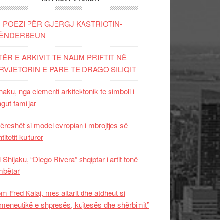
I POEZI PËR GJERGJ KASTRIOTIN-
ËNDERBEUN
TËR E ARKIVIT TE NAUM PRIFTIT NË
RVJETORIN E PARE TE DRAGO SILIQIT
aku, nga elementi arkitektonik te simboli i
ngut familjar
ëreshët si model evropian i mbrojtjes së
titetit kulturor
i Shijaku, “Diego Rivera” shqiptar i artit tonë
mbëtar
m Fred Kalaj, mes altarit dhe atdheut si
meneutikë e shpresës, kujtesës dhe shërbimit”