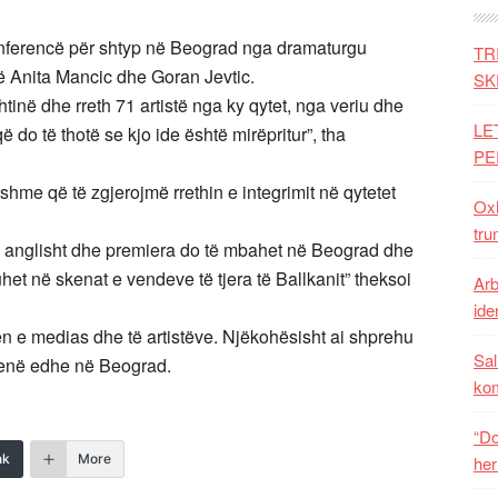
 konferencë për shtyp në Beograd nga dramaturgu
TR
ë Anita Mancic dhe Goran Jevtic.
SK
inë dhe rreth 71 artistë nga ky qytet, nga veriu dhe
LE
 do të thotë se kjo ide është mirëpritur”, tha
PE
me që të zgjerojmë rrethin e integrimit në qytetet
Oxh
tru
he anglisht dhe premiera do të mbahet në Beograd dhe
uhet në skenat e vendeve të tjera të Ballkanit” theksoi
Arb
iden
en e medias dhe të artistëve. Njëkohësisht ai shprehu
Sal
skenë edhe në Beograd.
ko
“Do
nk
More
her