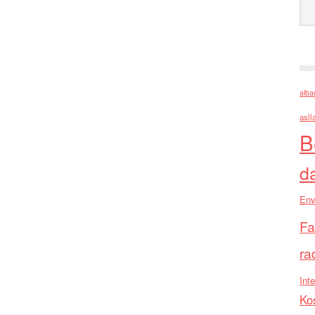
alba
asll
B
d
Env
Fa
ra
Inte
Ko