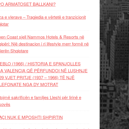
PO ARMATOSET BALLKANI?
za e vlerave – Tragjedia e vërtetë e tranzicionit
iptar
en Coast sjell Nammos Hotels & Resorts në
ipëri: Një destinacion i ri lifestyle merr formë në
ierën Shqiptare
EBLO (1966) / HISTORIA E SPANJOLLES
A VALENCIA QË PËRFUNDOI NË LUSHNJE
29 VJET PRITJE (1937 – 1966) TË NJË
LEFONATE NGA DY MOTRAT
tojmë sakrificën e familjes Lleshi për lirinë e
sovës
AÇI NUK E MPOSHTI SHPIRTIN