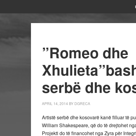
”Romeo dhe
Xhulieta”bash
serbë dhe ko
APRIL 14, 2014
BY
DGRECA
Artistë serbë dhe kosovarë kanë filluar të
William Shakespeare, që do të drejtohet nga 
Projekti do të financohet nga Zyra për Int