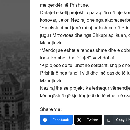
me qendër në Prishtinë.
Detajet e këtij projekti u paraqitën në një
kosovar, Jeton Neziraj dhe nga aktorët serb
“Seleksionimet janë mbajtur tashmë në Prisht
jugu i Mitrovicës dhe nga Shkupi aplikuan, që
Manojlovic
”Mendoj se është e rëndësishme dhe e dobish
tona, kombet dhe fqinjët”, vazhdoi ai.
“Kjo pjesë do të luhet në serbisht, shqip d
Prishtinë nga fundi i vitit dhe më pas do të l
Manojlovic.
Neziraj tha se projekti ka tërhequr vëmendj
kënaqësinë që kjo tragjedi do të vihet në 
Share via:
Facebook
Twitter
Copy Li