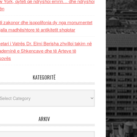
 York, qyteti që ndryshoi emrin… dhe ndryshoi
ën
i zakonor dhe isopolifonia dy nga monumentet
jalla madhështore të antikitetit shqiptar
etari i Vatrës Dr. Elmi Berisha zhvilloi takim në
deminë e Shkencave dhe të Arteve të
sovës
KATEGORITË
egoritë
ARKIV
iv