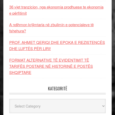
36 vjet tranzicion, nga ekonomia prodhuese te ekonomia
e përfitimit
A ndihmon krijimtaria në zbulimin e potencialeve të
fshehura?
PROF. AHMET QERIQI DHE EPOKA E REZISTENCЁS
DHE LUFTЁS PЁR LIRI!
FORMAT ALTERNATIVE TË EVIDENTIMIT TË
TARIFËS POSTARE NË HISTORINË E POSTËS
SHQIPTARE
KATEGORITË
Kategoritë