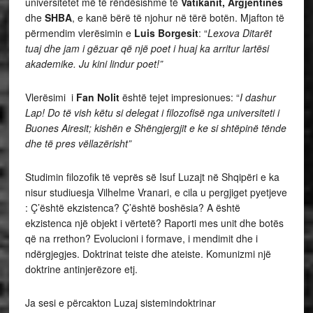
universitetet më të rëndësishme të
Vatikanit, Argjentinës
dhe
SHBA
, e kanë bërë të njohur në tërë botën. Mjafton të
përmendim vlerësimin e
Luis Borgesit
: “
Lexova Ditarët
tuaj dhe jam i gëzuar që një poet i huaj ka arritur lartësi
akademike. Ju kini lindur poet!”
Vlerësimi i
Fan Nolit
është tejet impresionues: “
I dashur
Lap! Do të vish këtu si delegat i filozofisë nga universiteti i
Buones Airesit; kishën e Shëngjergjit e ke si shtëpinë tënde
dhe të pres vëllazërisht”
Studimin filozofik të veprës së Isuf Luzajt në Shqipëri e ka
nisur studiuesja Vilhelme Vranari, e cila u pergjiget pyetjeve
: Ç’është ekzistenca? Ç’është boshësia? A është
ekzistenca një objekt i vërtetë? Raporti mes unit dhe botës
që na rrethon? Evolucioni i formave, i mendimit dhe i
ndërgjegjes. Doktrinat teiste dhe ateiste. Komunizmi një
doktrine antinjerëzore etj.
Ja sesi e përcakton Luzaj sistemindoktrinar