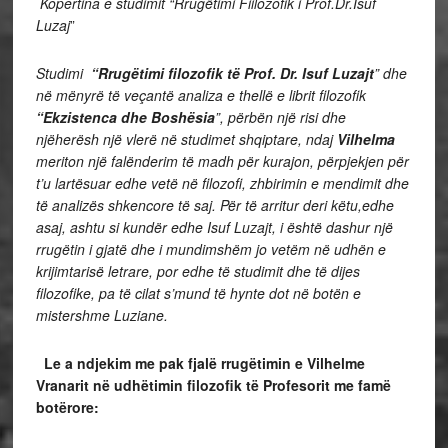
Kopertina e studimit “Rrugëtimi Fiilozofik i Prof.Dr.Isuf
Luzaj
”
Studimi
“Rrugëtimi filozofik të Prof. Dr. Isuf Luzajt
” dhe
në mënyrë të veçantë analiza e thellë e librit filozofik
“Ekzistenca dhe Boshësia
”, përbën një risi dhe
njëherësh një vlerë në studimet shqiptare, ndaj
Vilhelma
meriton një falënderim të madh për kurajon, përpjekjen për
t’u lartësuar edhe vetë në filozofi, zhbirimin e mendimit dhe
të analizës shkencore të saj. Për të arritur deri këtu,edhe
asaj, ashtu si kundër edhe Isuf Luzajt, i është dashur një
rrugëtin i gjatë dhe i mundimshëm jo vetëm në udhën e
krijimtarisë letrare, por edhe të studimit dhe të dijes
filozofike, pa të cilat s’mund të hynte dot në botën e
mistershme Luziane.
Le a ndjekim me pak fjalë rrugëtimin e Vilhelme
Vranarit në udhëtimin filozofik të Profesorit me famë
botërore: