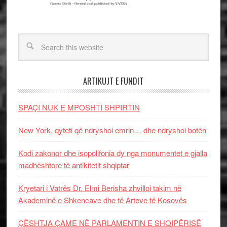
ARTIKUJT E FUNDIT
SPAÇI NUK E MPOSHTI SHPIRTIN
New York, qyteti që ndryshoi emrin… dhe ndryshoi botën
Kodi zakonor dhe isopolifonia dy nga monumentet e gjalla
madhështore të antikitetit shqiptar
Kryetari i Vatrës Dr. Elmi Berisha zhvilloi takim në
Akademinë e Shkencave dhe të Arteve të Kosovës
ÇËSHTJA ÇAME NË PARLAMENTIN E SHQIPËRISË