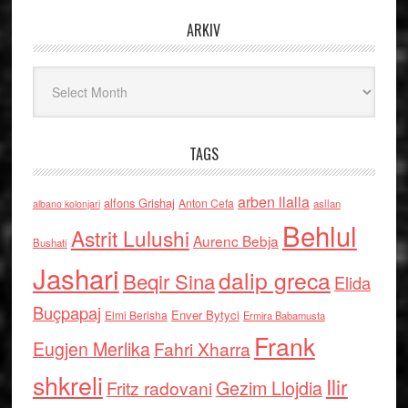
ARKIV
Arkiv
TAGS
arben llalla
alfons Grishaj
Anton Cefa
asllan
albano kolonjari
Behlul
Astrit Lulushi
Aurenc Bebja
Bushati
Jashari
dalip greca
Beqir Sina
Elida
Buçpapaj
Enver Bytyci
Elmi Berisha
Ermira Babamusta
Frank
Eugjen Merlika
Fahri Xharra
shkreli
Ilir
Gezim Llojdia
Fritz radovani