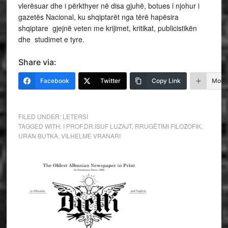
vlerësuar dhe i përkthyer në disa gjuhë, botues i njohur i
gazetës Nacional, ku shqiptarët nga tërë hapësira
shqiptare gjejnë veten me krijimet, kritikat, publicistikën
dhe studimet e tyre.
Share via:
Facebook
Twitter
Copy Link
More
FILED UNDER:
LETERSI
TAGGED WITH:
I PROF.DR.ISUF LUZAJT
,
RRUGËTIMI FILOZOFIK
,
URAN BUTKA
,
VILHELME VRANARI