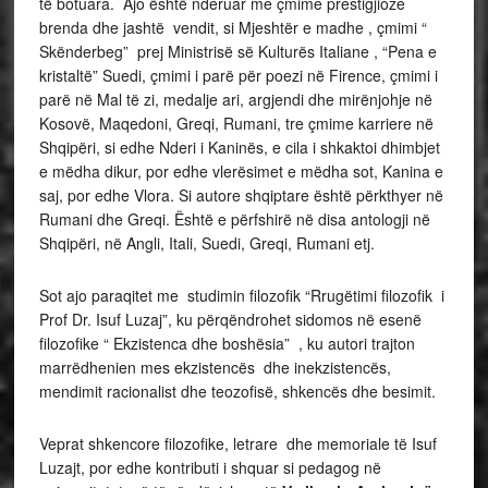
të botuara. Ajo është nderuar me çmime prestigjioze
brenda dhe jashtë vendit, si Mjeshtër e madhe , çmimi “
Skënderbeg” prej Ministrisë së Kulturës Italiane , “Pena e
kristaltë” Suedi, çmimi i parë për poezi në Firence, çmimi i
parë në Mal të zi, medalje ari, argjendi dhe mirënjohje në
Kosovë, Maqedoni, Greqi, Rumani, tre çmime karriere në
Shqipëri, si edhe Nderi i Kaninës, e cila i shkaktoi dhimbjet
e mëdha dikur, por edhe vlerësimet e mëdha sot, Kanina e
saj, por edhe Vlora. Si autore shqiptare është përkthyer në
Rumani dhe Greqi. Është e përfshirë në disa antologji në
Shqipëri, në Angli, Itali, Suedi, Greqi, Rumani etj.
Sot ajo paraqitet me studimin filozofik “Rrugëtimi filozofik i
Prof Dr. Isuf Luzaj”, ku përqëndrohet sidomos në esenë
filozofike “ Ekzistenca dhe boshësia” , ku autori trajton
marrëdhenien mes ekzistencës dhe inekzistencës,
mendimit racionalist dhe teozofisë, shkencës dhe besimit.
Veprat shkencore filozofike, letrare dhe memoriale të Isuf
Luzajt, por edhe kontributi i shquar si pedagog në