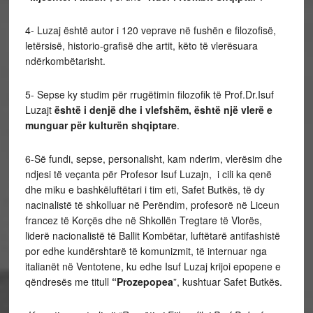
4- Luzaj është autor i 120 veprave në fushën e filozofisë,
letërsisë, historio-grafisë dhe artit, këto të vlerësuara
ndërkombëtarisht.
5- Sepse ky studim për rrugëtimin filozofik të Prof.Dr.Isuf
Luzajt
është i denjë dhe i vlefshëm, është një vlerë e
munguar për kulturën shqiptare
.
6-Së fundi, sepse, personalisht, kam nderim, vlerësim dhe
ndjesi të veçanta për Profesor Isuf Luzajn, i cili ka qenë
dhe miku e bashkëluftëtari i tim eti, Safet Butkës, të dy
nacinalistë të shkolluar në Perëndim, profesorë në Liceun
francez të Korçës dhe në Shkollën Tregtare të Vlorës,
liderë nacionalistë të Ballit Kombëtar, luftëtarë antifashistë
por edhe kundërshtarë të komunizmit, të internuar nga
italianët në Ventotene, ku edhe Isuf Luzaj krijoi epopene e
qëndresës me titull
“Prozepopea
”, kushtuar Safet Butkës.