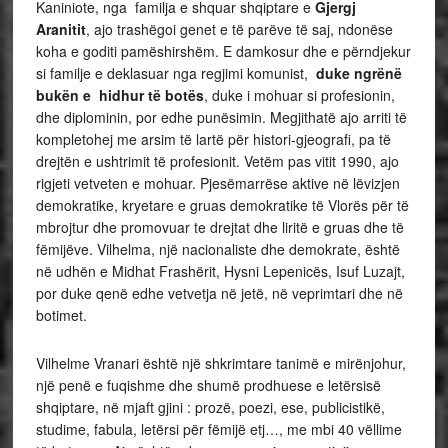
Kaniniote, nga familja e shquar shqiptare e
Gjergj
Aranitit
, ajo trashëgoi genet e të parëve të saj, ndonëse
koha e goditi pamëshirshëm. E damkosur dhe e përndjekur
si familje e deklasuar nga regjimi komunist,
duke ngrënë
bukën e hidhur të botës
, duke i mohuar si profesionin,
dhe diplominin, por edhe punësimin. Megjithatë ajo arriti të
kompletohej me arsim të lartë për histori-gjeografi, pa të
drejtën e ushtrimit të profesionit. Vetëm pas vitit 1990, ajo
rigjeti vetveten e mohuar. Pjesëmarrëse aktive në lëvizjen
demokratike, kryetare e gruas demokratike të Vlorës për të
mbrojtur dhe promovuar te drejtat dhe liritë e gruas dhe të
fëmijëve. Vilhelma, një nacionaliste dhe demokrate, është
në udhën e Midhat Frashërit, Hysni Lepenicës, Isuf Luzajt,
por duke qenë edhe vetvetja në jetë, në veprimtari dhe në
botimet.
Vilhelme Vranari është një shkrimtare tanimë e mirënjohur,
një penë e fuqishme dhe shumë prodhuese e letërsisë
shqiptare, në mjaft gjini : prozë, poezi, ese, publicistikë,
studime, fabula, letërsi për fëmijë etj…, me mbi 40 vëllime