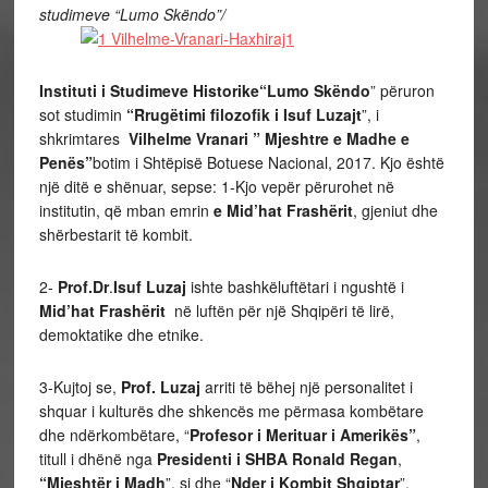
studimeve “Lumo Skëndo”/
Instituti i Studimeve Historike“Lumo Skëndo
” përuron
sot studimin
“Rrugëtimi filozofik i Isuf Luzajt
”, i
shkrimtares
Vilhelme Vranari ” Mjeshtre e Madhe e
Penës”
botim i Shtëpisë Botuese Nacional, 2017. Kjo është
një ditë e shënuar, sepse: 1-Kjo vepër përurohet në
institutin, që mban emrin
e Mid’hat Frashërit
, gjeniut dhe
shërbestarit të kombit.
2-
Prof.Dr
.
Isuf Luzaj
ishte bashkëluftëtari i ngushtë i
Mid’hat Frashërit
në luftën për një Shqipëri të lirë,
demoktatike dhe etnike.
3-Kujtoj se,
Prof. Luzaj
arriti të bëhej një personalitet i
shquar i kulturës dhe shkencës me përmasa kombëtare
dhe ndërkombëtare, “
Profesor i Merituar i Amerikës”
,
titull i dhënë nga
Presidenti i SHBA Ronald Regan
,
“Mjeshtër i Madh
”, si dhe “
Nder i Kombit Shqiptar
”.