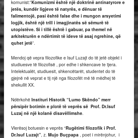
komunist:”
Komunizmi është një doktrinë antinatyrore e
jetës, kundër ligjeve të natyrës, e dënuar të
falimentojë, pasi është false dhe i mungon arsyetimi
logjik, është një trill i imagjinatës së sëmurë të
utopistëve. Si i tillë është i gabuar, pa themel në
arkitekturën e ndërtimit të ideve të asaj ngrehine, që
quhet jetë
”.
Mendoj që vepra filozofike e Isuf Luzajt do të jetë objekt i
studiuesve të filozofisë , por edhe i shkencave te tjera.
Intelektualët, studiuesit, shkencëtarët, studentet do të
gjejnë në veprat e tij një nga filozofët më të mëdhej të
shekullit XX.
Ndërkohë
Instituri Histotik “Lumo Skëndo” merr
përsipër botimin e plotë të veprës së Prof. Dr.Isuf
Luzaj në një kolanë disavëllimshe
.
Vlerësoj botuesin e veprës “
Rugëtimi filozofik i Prof.
Dr.Isuf Luzajt”
, z.
Mujo Buçpapa
, poet i mirënjohur, i