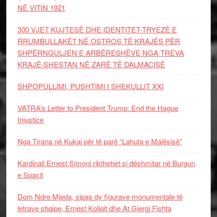
NË VITIN 1921
300 VJET KUJTESË DHE IDENTITET-TRYEZË E
RRUMBULLAKËT NË OSTROS TË KRAJËS PËR
SHPËRNGULJEN E ARBËRESHËVE NGA TREVA
KRAJË-SHESTAN NË ZARË TË DALMACISË
SHPOPULLIMI, PUSHTIMI I SHEKULLIT XXI
VATRA’s Letter to President Trump: End the Hague
Injustice
Nga Tirana në Kukaj për të parë “Lahuta e Malësisë”
Kardinali Ernest Simoni rikthehet si dëshmitar në Burgun
e Spaçit
Dom Ndre Mjeda, sipas dy figurave monumentale të
letrave shqipe, Ernest Koliqit dhe At Gjergj Fishta