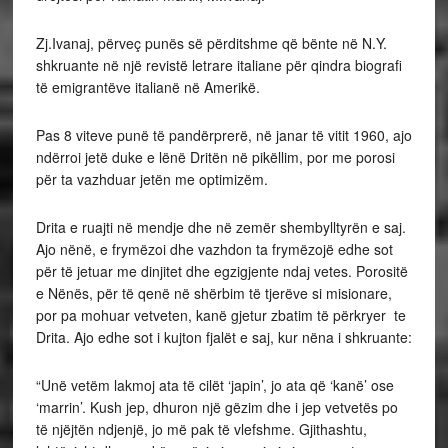
Zj.Ivanaj, përveç punës së përditshme që bënte në N.Y.
shkruante në një revistë letrare italiane për qindra biografi
të emigrantëve italianë në Amerikë.
Pas 8 viteve punë të pandërprerë, në janar të vitit 1960, ajo
ndërroi jetë duke e lënë Dritën në pikëllim, por me porosi
për ta vazhduar jetën me optimizëm.
Drita e ruajti në mendje dhe në zemër shembylltyrën e saj.
Ajo nënë, e frymëzoi dhe vazhdon ta frymëzojë edhe sot
për të jetuar me dinjitet dhe egzigjente ndaj vetes. Porositë
e Nënës, për të qenë në shërbim të tjerëve si misionare,
por pa mohuar vetveten, kanë gjetur zbatim të përkryer te
Drita. Ajo edhe sot i kujton fjalët e saj, kur nëna i shkruante:
“Unë vetëm lakmoj ata të cilët ‘japin’, jo ata që ‘kanë’ ose
‘marrin’. Kush jep, dhuron një gëzim dhe i jep vetvetës po
të njëjtën ndjenjë, jo më pak të vlefshme. Gjithashtu,