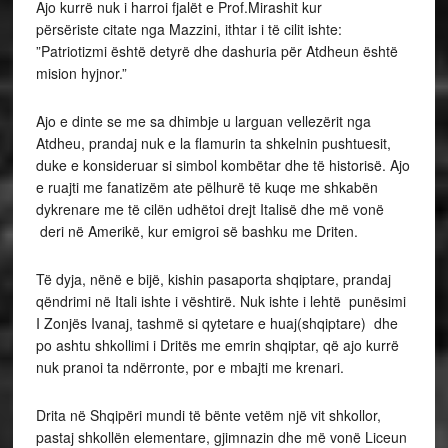
Ajo kurrë nuk i harroi fjalët e Prof.Mirashit kur
përsëriste citate nga Mazzini, ithtar i të cilit ishte:
”Patriotizmi është detyrë dhe dashuria për Atdheun është
mision hyjnor.”
Ajo e dinte se me sa dhimbje u larguan vellezërit nga
Atdheu, prandaj nuk e la flamurin ta shkelnin pushtuesit,
duke e konsideruar si simbol kombëtar dhe të historisë. Ajo
e ruajti me fanatizëm ate pëlhurë të kuqe me shkabën
dykrenare me të cilën udhëtoi drejt Italisë dhe më vonë
deri në Amerikë, kur emigroi së bashku me Driten.
Të dyja, nënë e bijë, kishin pasaporta shqiptare, prandaj
qëndrimi në Itali ishte i vështirë. Nuk ishte i lehtë punësimi
I Zonjës Ivanaj, tashmë si qytetare e huaj(shqiptare) dhe
po ashtu shkollimi i Dritës me emrin shqiptar, që ajo kurrë
nuk pranoi ta ndërronte, por e mbajti me krenari.
Drita në Shqipëri mundi të bënte vetëm një vit shkollor,
pastaj shkollën elementare, gjimnazin dhe më vonë Liceun