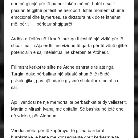
deri në gjunjë për të puthur tokën mëmë. Lotët e saj i
pasuan të gjithë pritësit në aeroport. Ishte moment shumë
emocional dhe lajmërues, se diktatura nuk do të kthehet
më, për t’i përlotur shqiptarët.
Ardhja e Dritës në Tiranë, nuk qe thjeshtë një vizitë për të
shuar mallin.Ajo erdhi me vizione të qarta për të vënë gjithë
potencialin e saj intelektual në shërbim të Atdheut.
Fillimisht kërkoi të sillte në Atdhe eshtrat e të atit nga
Turqia, duke përballuar një situatë shumë të rëndë
psikologjike, pas një ndarje gjysmë shekullore me atin e
saj.
Ajo i vendosi në një memorial të përbashkët të dy vëllezërit,
Martin e Mirash Ivanaj me epitafin: Së bashku në jetë dhe
në vdekje, për Atdheun.
Vendosmëria për të kapërcyer të gjitha barrierat
burokratike, e bënë më konseguente drejt kërkesave të