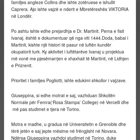
familjes angleze Collins dhe ishte zotëruese e ishullit
Caprera. Ajo ishte vajzë e nderit e Mbretëreshës VIKTORIA
në Londër.
Po ashtu ishte edhe prejardhja e Dr. Martinit. Pema e fisit
Ivanaj. është e dokumentuar që nga viti 1444.Doda, babai i
Martinit, kishte një histori të pasur në luftën kundër
okupatorit turk. Ky aktivitet i luftëtarëve Ivanaj u projektua
më vonë me pjesëmarrjen e xhaxhait të Martinit, në Lidhjen
e Prizrenit.
Prioritet i familjes Pogliotti, ishte edukimi shkollor i vajzave.
Giuseppina, si edhe motrat e saj, vazhduan Shkollën
Normale për Femra(‘Rosa Stampa’ College) në Vercelli dhe
më pas studimet e tjera në Torino.
Motra e madhe, u gradua në Universitetin e Grenoble dhe
tërë jetën e saj jepte mësime në frëngjisht në Novara.
Ndërsa Giuseppina vazhdoi studimet në Torino, duke