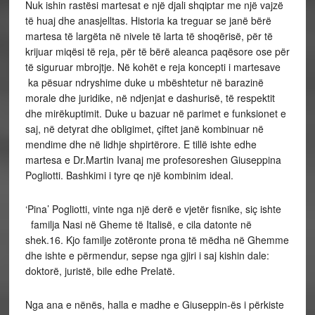
Nuk ishin rastësi martesat e një djali shqiptar me një vajzë
të huaj dhe anasjelltas. Historia ka treguar se janë bërë
martesa të largëta në nivele të larta të shoqërisë, për të
krijuar miqësi të reja, për të bërë aleanca paqësore ose për
të siguruar mbrojtje. Në kohët e reja koncepti i martesave
ka pësuar ndryshime duke u mbështetur në barazinë
morale dhe juridike, në ndjenjat e dashurisë, të respektit
dhe mirëkuptimit. Duke u bazuar në parimet e funksionet e
saj, në detyrat dhe obligimet, çiftet janë kombinuar në
mendime dhe në lidhje shpirtërore. E tillë ishte edhe
martesa e Dr.Martin Ivanaj me profesoreshen Giuseppina
Pogliotti. Bashkimi i tyre qe një kombinim ideal.
‘Pina’ Pogliotti, vinte nga një derë e vjetër fisnike, siç ishte
familja Nasi në Gheme të Italisë, e cila datonte në
shek.16. Kjo familje zotëronte prona të mëdha në Ghemme
dhe ishte e përmendur, sepse nga gjiri i saj kishin dale:
doktorë, juristë, bile edhe Prelatë.
Nga ana e nënës, halla e madhe e Giuseppin-ës i përkiste