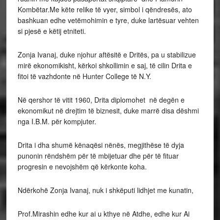
Kombëtar.Me këte relike të vyer, simbol i qëndresës, ato
bashkuan edhe vetëmohimin e tyre, duke lartësuar vehten
si pjesë e këtij etniteti.
Zonja Ivanaj, duke njohur aftësitë e Dritës, pa u stabilizue
mirë ekonomikisht, kërkoi shkollimin e saj, të cilin Drita e
fitoi të vazhdonte në Hunter College të N.Y.
Në qershor të vitit 1960, Drita diplomohet në degën e
ekonomikut në drejtim të biznesit, duke marrë disa dëshmi
nga I.B.M. për kompjuter.
Drita i dha shumë kënaqësi nënës, megjithëse të dyja
punonin rëndshëm për të mbijetuar dhe për të fituar
progresin e nevojshëm që kërkonte koha.
Ndërkohë Zonja Ivanaj, nuk i shkëputi lidhjet me kunatin,
Prof.Mirashin edhe kur ai u kthye në Atdhe, edhe kur Ai