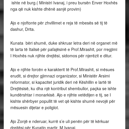
ishte në burg.( Ministri Ivanaj, i preu bursën Enver Hoxhës
nga që nuk kishte dhënë asnjë provim)
Ajo e njoftonte për zhvillimet e reja të mbesës së tij të
dashur, Drita.
Kunata bëri shumë, duke shkruar letra deri në organet më
të larta të Italisë për pafajësinë e Prof.Mirashit, por rregjimi
I Hoxhës nuk njihte drejtësi, sidomos për njerëzit e ditur.
Ajo e njihte forcën e karakterit të Prof.Mirashit, si mësues
erudit, si drejtor gjimnazi organizator, si Ministër Arsimi
reformator, si kapacitet juridik deri në Këshillin e lartë të
Drejtësisë, ku dha një kontribut shembullor, paçka se ishte
kundërshtar i monarkisë. Ajo e njihte vetëdijen e tij, se I
kishte shërbyer popullit të vet që kishte shumë nevojë për
mësuesin dijetar e poliglot.
Ajo Zonjë e nderuar, kurrë s’e uli penën për të kërkuar
drejtësi për Kunatin martir, M.Ivanaj.