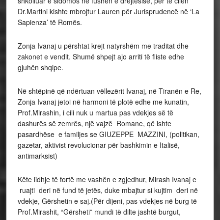
shkolluar e sidomos në fushën e drejtësisë, për të cilën
Dr.Martini kishte mbrojtur Lauren për Jurisprudencë në ‘La
Sapienza’ të Romës.
Zonja Ivanaj u përshtat krejt natyrshëm me traditat dhe
zakonet e vendit. Shumë shpejt ajo arriti të fliste edhe
gjuhën shqipe.
Në shtëpinë që ndërtuan vëllezërit Ivanaj, në Tiranën e Re,
Zonja Ivanaj jetoi në harmoni të plotë edhe me kunatin,
Prof.Mirashin, i cili nuk u martua pas vdekjes së të
dashurës së zemrës, një vajzë Romane, që ishte
pasardhëse e familjes se GIUZEPPE MAZZINI, (politikan,
gazetar, aktivist revolucionar për bashkimin e Italisë,
antimarksist)
Këte lidhje të fortë me vashën e zgjedhur, Mirash Ivanaj e
ruajti deri në fund të jetës, duke mbajtur si kujtim deri në
vdekje, Gërshetin e saj.(Për dijeni, pas vdekjes në burg të
Prof.Mirashit, “Gërsheti” mundi të dilte jashtë burgut,