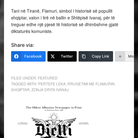
Tani në Tiranë, Flamuri, simbol i historisë së popullit
shqiptar, valon i lirë në ballin e Shtëpisë Ivanaj, për të
treguar edhe një pjesë të historisë së dhimbshme gjatë
diktaturës komuniste.
Share via:
Facebook
Twitter
Copy Link
More
FILED UNDER:
FEATURED
TAGGED WITH:
PERTEFE LEKA
,
RRUGETIMI ME FLAMURIN
SHQIPTAR
,
ZONJA DRITA IVANAJ