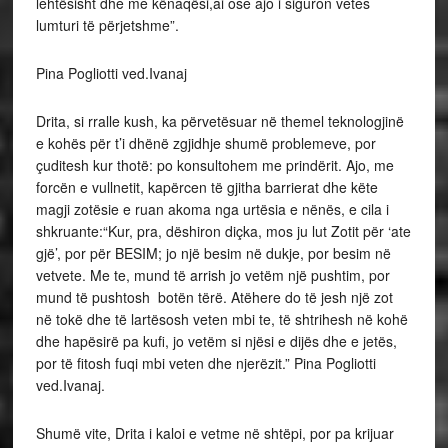
lehtësisht dhe me kënaqësi,ai ose ajo i siguron vetes
lumturi të përjetshme”.
Pina Pogliotti ved.Ivanaj
Drita, si rralle kush, ka përvetësuar në themel teknologjinë
e kohës për t’i dhënë zgjidhje shumë problemeve, por
çuditesh kur thotë: po konsultohem me prindërit. Ajo, me
forcën e vullnetit, kapërcen të gjitha barrierat dhe këte
magji zotësie e ruan akoma nga urtësia e nënës, e cila i
shkruante:“Kur, pra, dëshiron diçka, mos ju lut Zotit për ‘ate
gjë’, por për BESIM; jo një besim në dukje, por besim në
vetvete. Me te, mund të arrish jo vetëm një pushtim, por
mund të pushtosh botën tërë. Atëhere do të jesh një zot
në tokë dhe të lartësosh veten mbi te, të shtrihesh në kohë
dhe hapësirë pa kufi, jo vetëm si njësi e dijës dhe e jetës,
por të fitosh fuqi mbi veten dhe njerëzit.” Pina Pogliotti
ved.Ivanaj.
Shumë vite, Drita i kaloi e vetme në shtëpi, por pa krijuar