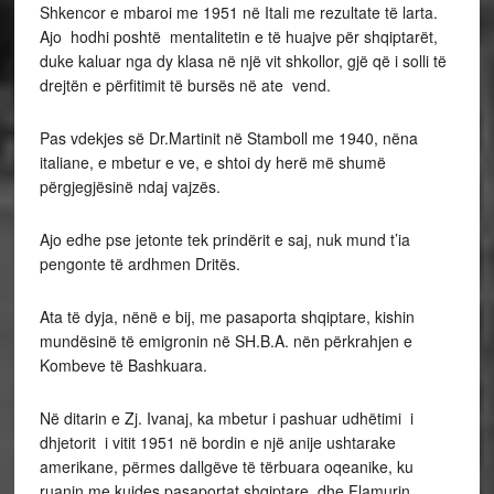
Shkencor e mbaroi me 1951 në Itali me rezultate të larta.
Ajo hodhi poshtë mentalitetin e të huajve për shqiptarët,
duke kaluar nga dy klasa në një vit shkollor, gjë që i solli të
drejtën e përfitimit të bursës në ate vend.
Pas vdekjes së Dr.Martinit në Stamboll me 1940, nëna
italiane, e mbetur e ve, e shtoi dy herë më shumë
përgjegjësinë ndaj vajzës.
Ajo edhe pse jetonte tek prindërit e saj, nuk mund t’ia
pengonte të ardhmen Dritës.
Ata të dyja, nënë e bij, me pasaporta shqiptare, kishin
mundësinë të emigronin në SH.B.A. nën përkrahjen e
Kombeve të Bashkuara.
Në ditarin e Zj. Ivanaj, ka mbetur i pashuar udhëtimi i
dhjetorit i vitit 1951 në bordin e një anije ushtarake
amerikane, përmes dallgëve të tërbuara oqeanike, ku
ruanin me kujdes pasaportat shqiptare dhe Flamurin