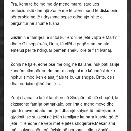
Pra, kemi të bëjmë me dy mendimtarë, studiues
profesionistë dhe një Zonjë me të cilën mund të diskutonin
për probleme të ndryshme sepse edhe ajo ishte e
përgatitur në shumë fusha.
Gëzimin e familjes, e shtoi kur erdhi në jetë vajza e Martinit
dhe e Giuseppin-ës, Drita, të cilët e pagëzuan me ate
emër,si për të ndriçuar pemën shekullore të fisit Ivanaj.
Zonja në fjalë, edhe pse me origjinë italiane, nuk pati asnjë
kundërshtim për emrin, por e shqiptoi me kënaqësi duke
njohur simbolikën e asaj fjale të bukur shqipe, Dritë, që i
dha ndriçim gjithë familjes.
Zonja Ivanaj, e krijoi familjen në Shqipëri në një shoqëri, ku
ekzistonte familja patriarkale, por liria e mendimeve dhe
qëndrimeve në ate familje i dha një shtysë të mëtejshme
gjykimit, se suksesi në jetën familjare ka para kushte që të
jetë i tillë edhe në veprimet e jetës shoqërore.Mekanizmi
më i suksesshëm që lëviste në personalitetin e Zonjës