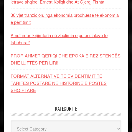
letrave shqipe, Ernest Koliqit dhe At Gjergj Fishta
36 vjet tranzicion, nga ekonomia prodhuese te ekonomia
e përfitimit
A ndihmon krijimtaria në zbulimin e potencialeve të
fshehura?
PROF. AHMET QERIQI DHE EPOKA E REZISTENCЁS
DHE LUFTЁS PЁR LIRI!
FORMAT ALTERNATIVE TË EVIDENTIMIT TË
TARIFËS POSTARE NË HISTORINË E POSTËS
SHQIPTARE
KATEGORITË
Kategoritë