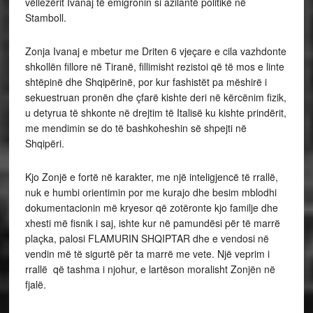
vëllezërit Ivanaj të emigronin si azilantë politikë në
Stamboll.
Zonja Ivanaj e mbetur me Driten 6 vjeçare e cila vazhdonte
shkollën fillore në Tiranë, fillimisht rezistoi që të mos e linte
shtëpinë dhe Shqipërinë, por kur fashistët pa mëshirë i
sekuestruan pronën dhe çfarë kishte deri në kërcënim fizik,
u detyrua të shkonte në drejtim të Italisë ku kishte prindërit,
me mendimin se do të bashkoheshin së shpejti në
Shqipëri.
Kjo Zonjë e fortë në karakter, me një inteligjencë të rrallë,
nuk e humbi orientimin por me kurajo dhe besim mblodhi
dokumentacionin më kryesor që zotëronte kjo familje dhe
xhesti më fisnik i saj, ishte kur në pamundësi për të marrë
plaçka, palosi FLAMURIN SHQIPTAR dhe e vendosi në
vendin më të sigurtë për ta marrë me vete. Një veprim i
rrallë që tashma i njohur, e lartëson moralisht Zonjën në
fjalë.