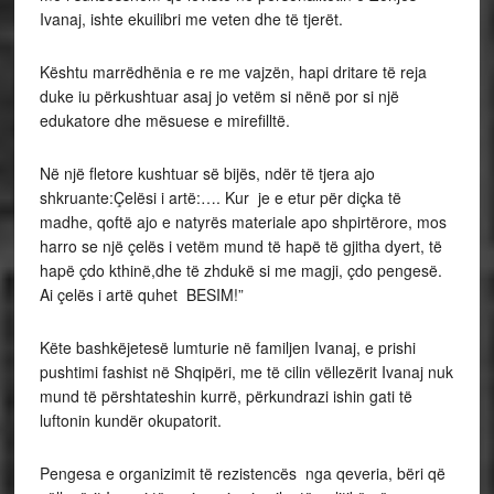
Ivanaj, ishte ekuilibri me veten dhe të tjerët.
Kështu marrëdhënia e re me vajzën, hapi dritare të reja
duke iu përkushtuar asaj jo vetëm si nënë por si një
edukatore dhe mësuese e mirefilltë.
Në një fletore kushtuar së bijës, ndër të tjera ajo
shkruante:Çelësi i artë:…. Kur je e etur për diçka të
madhe, qoftë ajo e natyrës materiale apo shpirtërore, mos
harro se një çelës i vetëm mund të hapë të gjitha dyert, të
hapë çdo kthinë,dhe të zhdukë si me magji, çdo pengesë.
Ai çelës i artë quhet BESIM!”
Këte bashkëjetesë lumturie në familjen Ivanaj, e prishi
pushtimi fashist në Shqipëri, me të cilin vëllezërit Ivanaj nuk
mund të përshtateshin kurrë, përkundrazi ishin gati të
luftonin kundër okupatorit.
Pengesa e organizimit të rezistencës nga qeveria, bëri që