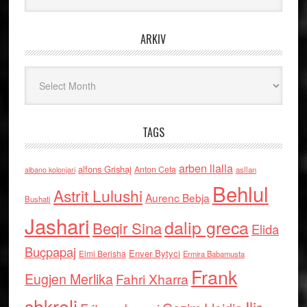
ARKIV
Arkiv
TAGS
arben llalla
alfons Grishaj
Anton Cefa
asllan
albano kolonjari
Behlul
Astrit Lulushi
Aurenc Bebja
Bushati
Jashari
dalip greca
Beqir Sina
Elida
Buçpapaj
Enver Bytyci
Elmi Berisha
Ermira Babamusta
Frank
Eugjen Merlika
Fahri Xharra
shkreli