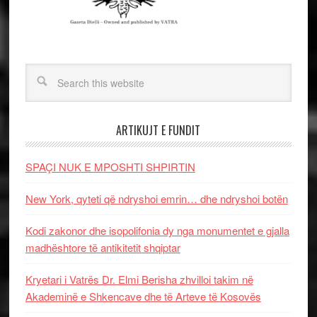
ARTIKUJT E FUNDIT
SPAÇI NUK E MPOSHTI SHPIRTIN
New York, qyteti që ndryshoi emrin… dhe ndryshoi botën
Kodi zakonor dhe isopolifonia dy nga monumentet e gjalla
madhështore të antikitetit shqiptar
Kryetari i Vatrës Dr. Elmi Berisha zhvilloi takim në
Akademinë e Shkencave dhe të Arteve të Kosovës