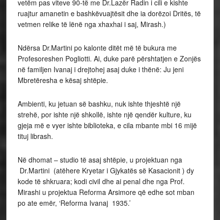
vetëm pas viteve 90-të me Dr.Lazër Radin i cili e kishte
ruajtur amanetin e bashkëvuajtësit dhe ia dorëzoi Dritës, të
vetmen relike të lënë nga xhaxhai i saj, Mirash.)
Ndërsa Dr.Martini po kalonte ditët më të bukura me
Profesoreshen Pogliotti. Ai, duke parë përshtatjen e Zonjës
në familjen Ivanaj i drejtohej asaj duke i thënë: Ju jeni
Mbretëresha e kësaj shtëpie.
Ambienti, ku jetuan së bashku, nuk ishte thjeshtë një
strehë, por ishte një shkollë, ishte një qendër kulture, ku
gjeja më e vyer ishte biblioteka, e cila mbante mbi 16 mijë
tituj librash.
Në dhomat – studio të asaj shtëpie, u projektuan nga
Dr.Martini (atëhere Kryetar i Gjykatës së Kasacionit ) dy
kode të shkruara; kodi civil dhe ai penal dhe nga Prof.
Mirashi u projektua Reforma Arsimore që edhe sot mban
po ate emër, ‘Reforma Ivanaj 1935.’