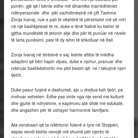
punën, gjë që i bënte edhe më dinamike marrëdhëniet
ndërpersonale dhe për vazhdimësinë në çift.Tashma
Zonja Ivanaj, nuk e pati të vështirë të përshtatet më së miri
në një bashkjetesë të re, duke e lënë Italinë ku kishin të
gjitha mundësitë të jetonin atje dhe për të punuar në nivele
të larta punësimi, pasi të dy ishin të shkolluar në Itali.
Zonja Ivanaj në tërësinë e saj, kishte aftësi të mëdha
adaptimi që bëri hapin vijues, duke e njohur, pranuar dhe
nderuar bashkëshortin me plot besim që: ne i takojmë njeri
tjetrit.
Duke pasur fuqinë e dashurisë, ajo u drejtua kah tjetri, pa
mohuar vetveten. Edhe pse vinte nga nje vend me kulturë
dhe gjuhë të ndryshme, e kapërceu atë sfidë me edukatë,
dhe angazhim për të ushqyer harmoninë familjare.
Ata vendosen që ta ndërtonin folenë e tyre në Shqipëri,
sepse vendi kishte nevojë më shumë për njerëz të