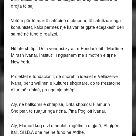
drejta të saj.
Vetëm për të marrë shtëpinë e okupuar, të shtetizuar nga
komunistët, kaloi përmes një kalvari të gjatë ecejakesh deri
sa më në fund e realizoi.
Në ate shtëpi, Drita vendosi zyrat e Fondacionit “Martin e
Mirash Ivanaj, Institut”, i ngjashëm me simotrën e tij në
New York.
Projektet e fondacionit, që shprehin idealet e Vëllezërve
Ivanaj për zhvillimin e kulturës shqiptare, do të rrezatojnë
dituri për rininë, po nga ajo shtëpi.
Aty, në ballkonin e shtëpisë, Drita shpalosi Flamurin
Shqiptar, të ruajtur nga nëna, Pina Poglioti Ivanaj.
Aty, Flamuri kuq e zi e ndaloi rrugëtimin e gjatë, Shqipëri,
Itali, SH.B.A dhe më në fund në Atdhe.