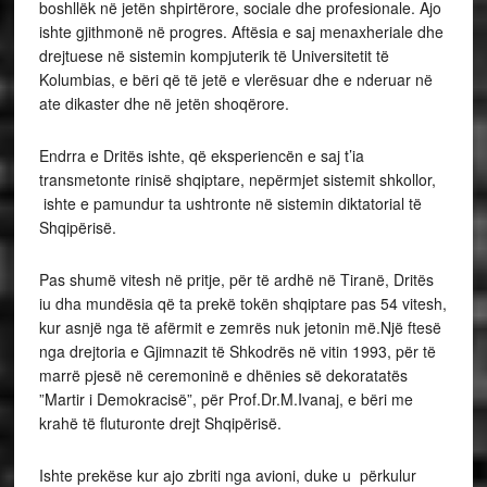
boshllëk në jetën shpirtërore, sociale dhe profesionale. Ajo
ishte gjithmonë në progres. Aftësia e saj menaxheriale dhe
drejtuese në sistemin kompjuterik të Universitetit të
Kolumbias, e bëri që të jetë e vlerësuar dhe e nderuar në
ate dikaster dhe në jetën shoqërore.
Endrra e Dritës ishte, që eksperiencën e saj t’ia
transmetonte rinisë shqiptare, nepërmjet sistemit shkollor,
ishte e pamundur ta ushtronte në sistemin diktatorial të
Shqipërisë.
Pas shumë vitesh në pritje, për të ardhë në Tiranë, Dritës
iu dha mundësia që ta prekë tokën shqiptare pas 54 vitesh,
kur asnjë nga të afërmit e zemrës nuk jetonin më.Një ftesë
nga drejtoria e Gjimnazit të Shkodrës në vitin 1993, për të
marrë pjesë në ceremoninë e dhënies së dekoratatës
”Martir i Demokracisë”, për Prof.Dr.M.Ivanaj, e bëri me
krahë të fluturonte drejt Shqipërisë.
Ishte prekëse kur ajo zbriti nga avioni, duke u përkulur