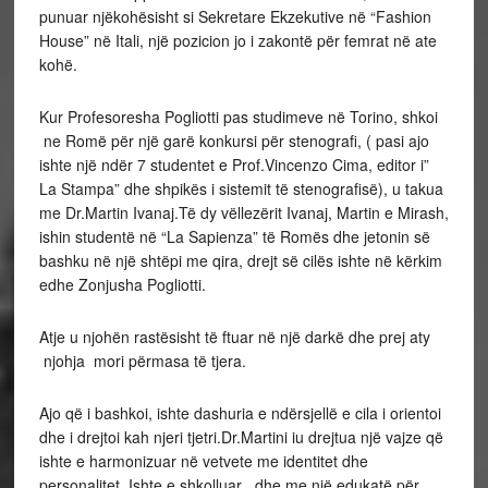
punuar njëkohësisht si Sekretare Ekzekutive në “Fashion
House” në Itali, një pozicion jo i zakontë për femrat në ate
kohë.
Kur Profesoresha Pogliotti pas studimeve në Torino, shkoi
ne Romë për një garë konkursi për stenografi, ( pasi ajo
ishte një ndër 7 studentet e Prof.Vincenzo Cima, editor i”
La Stampa” dhe shpikës i sistemit të stenografisë), u takua
me Dr.Martin Ivanaj.Të dy vëllezërit Ivanaj, Martin e Mirash,
ishin studentë në “La Sapienza” të Romës dhe jetonin së
bashku në një shtëpi me qira, drejt së cilës ishte në kërkim
edhe Zonjusha Pogliotti.
Atje u njohën rastësisht të ftuar në një darkë dhe prej aty
njohja mori përmasa të tjera.
Ajo që i bashkoi, ishte dashuria e ndërsjellë e cila i orientoi
dhe i drejtoi kah njeri tjetri.Dr.Martini iu drejtua një vajze që
ishte e harmonizuar në vetvete me identitet dhe
personalitet. Ishte e shkolluar dhe me një edukatë për