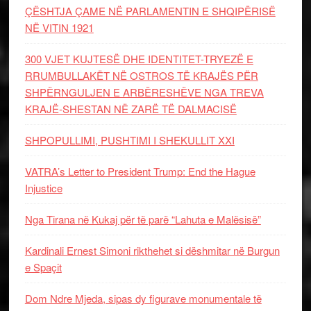
ÇËSHTJA ÇAME NË PARLAMENTIN E SHQIPËRISË
NË VITIN 1921
300 VJET KUJTESË DHE IDENTITET-TRYEZË E
RRUMBULLAKËT NË OSTROS TË KRAJËS PËR
SHPËRNGULJEN E ARBËRESHËVE NGA TREVA
KRAJË-SHESTAN NË ZARË TË DALMACISË
SHPOPULLIMI, PUSHTIMI I SHEKULLIT XXI
VATRA’s Letter to President Trump: End the Hague
Injustice
Nga Tirana në Kukaj për të parë “Lahuta e Malësisë”
Kardinali Ernest Simoni rikthehet si dëshmitar në Burgun
e Spaçit
Dom Ndre Mjeda, sipas dy figurave monumentale të