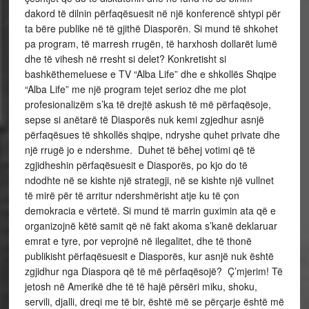
dakord të dilnin përfaqësuesit në një konferencë shtypi për
ta bëre publike në të gjithë Diasporën. Si mund të shkohet
pa program, të marresh rrugën, të harxhosh dollarët lumë
dhe të vihesh në rresht si delet? Konkretisht si
bashkëthemeluese e TV “Alba Life” dhe e shkollës Shqipe
“Alba Life” me një program tejet serioz dhe me plot
profesionalizëm s’ka të drejtë askush të më përfaqësoje,
sepse si anëtarë të Diasporës nuk kemi zgjedhur asnjë
përfaqësues të shkollës shqipe, ndryshe quhet private dhe
një rrugë jo e ndershme. Duhet të bëhej votimi që të
zgjidheshin përfaqësuesit e Diasporës, po kjo do të
ndodhte në se kishte një strategji, në se kishte një vullnet
të mirë për të arritur ndershmërisht atje ku të çon
demokracia e vërtetë. Si mund të marrin guximin ata që e
organizojnë këtë samit që në fakt akoma s’kanë deklaruar
emrat e tyre, por veprojnë në ilegalitet, dhe të thonë
publikisht përfaqësuesit e Diasporës, kur asnjë nuk është
zgjidhur nga Diaspora që të më përfaqësojë? Ç’mjerim! Të
jetosh në Amerikë dhe të të hajë përsëri miku, shoku,
servili, djalli, dreqi me të bir, është më se përçarje është më