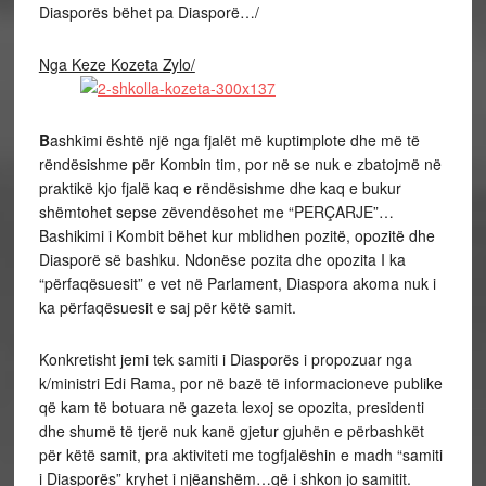
Diasporës bëhet pa Diasporë…/
Nga Keze Kozeta Zylo/
B
ashkimi është një nga fjalët më kuptimplote dhe më të
rëndësishme për Kombin tim, por në se nuk e zbatojmë në
praktikë kjo fjalë kaq e rëndësishme dhe kaq e bukur
shëmtohet sepse zëvendësohet me “PERÇARJE”…
Bashikimi i Kombit bëhet kur mblidhen pozitë, opozitë dhe
Diasporë së bashku. Ndonëse pozita dhe opozita I ka
“përfaqësuesit” e vet në Parlament, Diaspora akoma nuk i
ka përfaqësuesit e saj për këtë samit.
Konkretisht jemi tek samiti i Diasporës i propozuar nga
k/ministri Edi Rama, por në bazë të informacioneve publike
që kam të botuara në gazeta lexoj se opozita, presidenti
dhe shumë të tjerë nuk kanë gjetur gjuhën e përbashkët
për këtë samit, pra aktiviteti me togfjalëshin e madh “samiti
i Diasporës” kryhet i njëanshëm…që i shkon jo samitit.