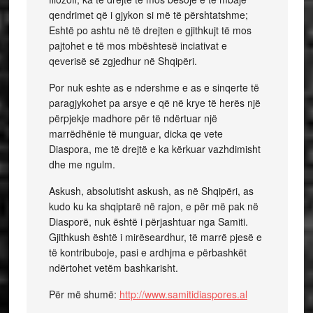
qendrimet që i gjykon si më të përshtatshme;
Eshtë po ashtu në të drejten e gjithkujt të mos
pajtohet e të mos mbështesë inciativat e
qeverisë së zgjedhur në Shqipëri.
Por nuk eshte as e ndershme e as e sinqerte të
paragjykohet pa arsye e që në krye të herës një
përpjekje madhore për të ndërtuar një
marrëdhënie të munguar, dicka qe vete
Diaspora, me të drejtë e ka kërkuar vazhdimisht
dhe me ngulm.
Askush, absolutisht askush, as në Shqipëri, as
kudo ku ka shqiptarë në rajon, e për më pak në
Diasporë, nuk është i përjashtuar nga Samiti.
Gjithkush është i mirëseardhur, të marrë pjesë e
të kontribuboje, pasi e ardhjma e përbashkët
ndërtohet vetëm bashkarisht.
Për më shumë:
http://www.samitidiaspores.al