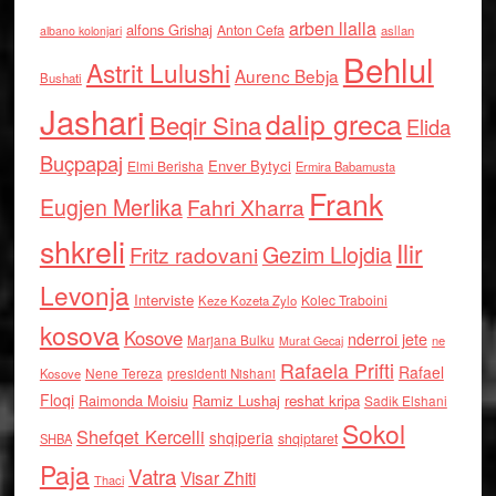
arben llalla
alfons Grishaj
Anton Cefa
asllan
albano kolonjari
Behlul
Astrit Lulushi
Aurenc Bebja
Bushati
Jashari
dalip greca
Beqir Sina
Elida
Buçpapaj
Enver Bytyci
Elmi Berisha
Ermira Babamusta
Frank
Eugjen Merlika
Fahri Xharra
shkreli
Ilir
Gezim Llojdia
Fritz radovani
Levonja
Interviste
Kolec Traboini
Keze Kozeta Zylo
kosova
Kosove
nderroi jete
Marjana Bulku
ne
Murat Gecaj
Rafaela Prifti
Rafael
Nene Tereza
Kosove
presidenti Nishani
Floqi
Raimonda Moisiu
Ramiz Lushaj
reshat kripa
Sadik Elshani
Sokol
Shefqet Kercelli
shqiperia
shqiptaret
SHBA
Paja
Vatra
Visar Zhiti
Thaci