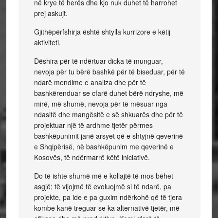
në krye të herës dhe kjo nuk duhet të harrohet
prej askujt.
Gjithëpërfshirja është shtylla kurrizore e këtij
aktiviteti.
Dëshira për të ndërtuar dicka të munguar,
nevoja për tu bërë bashkë për të biseduar, për të
ndarë mendime e analiza dhe për të
bashkërenduar se cfarë duhet bërë ndryshe, më
mirë, më shumë, nevoja për të mësuar nga
ndasitë dhe mangësitë e së shkuarës dhe për të
projektuar një të ardhme tjetër përmes
bashkëpunimit janë arsyet që e shtyjnë qeverinë
e Shqipërisë, në bashkëpunim me qeverinë e
Kosovës, të ndërmarrë këtë iniciativë.
Do të ishte shumë më e kollajtë të mos bëhet
asgjë; të vijojmë të evoluojmë si të ndarë, pa
projekte, pa ide e pa guxim ndërkohë që të tjera
kombe kanë treguar se ka alternativë tjetër, më