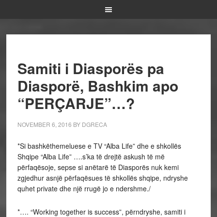
Samiti i Diasporës pa
Diasporë, Bashkim apo
“PERÇARJE”…?
NOVEMBER 6, 2016
BY
DGRECA
*Si bashkëthemeluese e TV “Alba Life” dhe e shkollës
Shqipe “Alba Life” ….s’ka të drejtë askush të më
përfaqësoje, sepse si anëtarë të Diasporës nuk kemi
zgjedhur asnjë përfaqësues të shkollës shqipe, ndryshe
quhet private dhe një rrugë jo e ndershme./
*…. “Working together is success”, përndryshe, samiti i