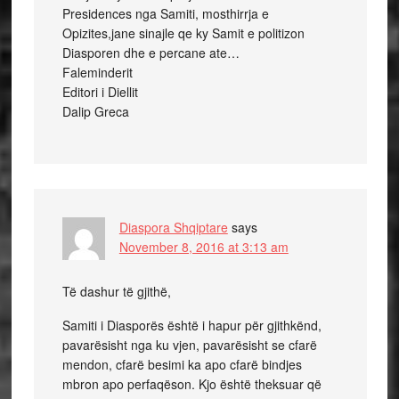
Presidences nga Samiti, mosthirrja e
Opizites,jane sinajle qe ky Samit e politizon
Diasporen dhe e percane ate…
Faleminderit
Editori i Diellit
Dalip Greca
Diaspora Shqiptare
says
November 8, 2016 at 3:13 am
Të dashur të gjithë,
Samiti i Diasporës është i hapur për gjithkënd,
pavarësisht nga ku vjen, pavarësisht se cfarë
mendon, cfarë besimi ka apo cfarë bindjes
mbron apo perfaqëson. Kjo është theksuar që