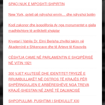
SPAÇI NUK E MPOSHTI SHPIRTIN
New York, qyteti që ndryshoi emrin… dhe ndryshoi botën
Kodi zakonor dhe isopolifonia dy nga monumentet e gjalla
madhështore të antikitetit shqiptar
Kryetari i Vatrës Dr. Elmi Berisha zhvilloi takim në
Akademinë e Shkencave dhe të Arteve të Kosovës
ÇËSHTJA ÇAME NË PARLAMENTIN E SHQIPËRISË
NË VITIN 1921
300 VJET KUJTESË DHE IDENTITET-TRYEZË E
RRUMBULLAKËT NË OSTROS TË KRAJËS PËR
SHPËRNGULJEN E ARBËRESHËVE NGA TREVA
KRAJË-SHESTAN NË ZARË TË DALMACISË
SHPOPULLIMI, PUSHTIMI I SHEKULLIT XXI