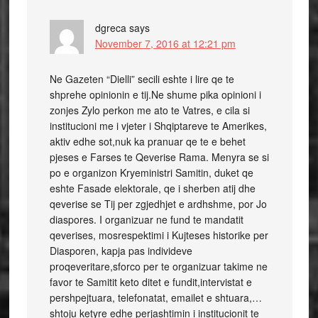
dgreca
says
November 7, 2016 at 12:21 pm
Ne Gazeten “Dielli” secili eshte i lire qe te
shprehe opinionin e tij.Ne shume pika opinioni i
zonjes Zylo perkon me ato te Vatres, e cila si
institucioni me i vjeter i Shqiptareve te Amerikes,
aktiv edhe sot,nuk ka pranuar qe te e behet
pjeses e Farses te Qeverise Rama. Menyra se si
po e organizon Kryeministri Samitin, duket qe
eshte Fasade elektorale, qe i sherben atij dhe
qeverise se Tij per zgjedhjet e ardhshme, por Jo
diaspores. I organizuar ne fund te mandatit
qeverises, mosrespektimi i Kujteses historike per
Diasporen, kapja pas individeve
proqeveritare,sforco per te organizuar takime ne
favor te Samitit keto ditet e fundit,intervistat e
pershpejtuara, telefonatat, emailet e shtuara,…
shtoju ketyre edhe perjashtimin i institucionit te