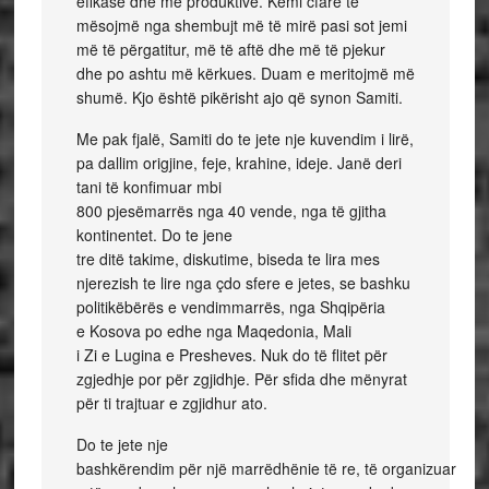
efikase dhe më produktive. Kemi cfarë të
mësojmë nga shembujt më të mirë pasi sot jemi
më të përgatitur, më të aftë dhe më të pjekur
dhe po ashtu më kërkues. Duam e meritojmë më
shumë. Kjo është pikërisht ajo që synon Samiti.
Me pak fjalë, Samiti do te jete nje kuvendim i lirë,
pa dallim origjine, feje, krahine, ideje. Janë deri
tani të konfimuar mbi
800 pjesëmarrës nga 40 vende, nga të gjitha
kontinentet. Do te jene
tre ditë takime, diskutime, biseda te lira mes
njerezish te lire nga çdo sfere e jetes, se bashku
politikëbërës e vendimmarrës, nga Shqipëria
e Kosova po edhe nga Maqedonia, Mali
i Zi e Lugina e Presheves. Nuk do të flitet për
zgjedhje por për zgjidhje. Për sfida dhe mënyrat
për ti trajtuar e zgjidhur ato.
Do te jete nje
bashkërendim për një marrëdhënie të re, të organizuar