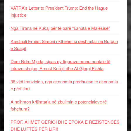
VATRA’s Letter to President Trump: End the Hague
Injustice
Nga Tirana në Kukaj për të parë “Lahuta e Malësisë”
Kardinali Ernest Simoni rikthehet si dëshmitar në Burgun
e Spaçit
Dom Ndre Mjeda, sipas dy figurave monumentale të
letrave shqipe, Ernest Koliqit dhe At Gjergj Fishta
36 vjet tranzicion, nga ekonomia prodhuese te ekonomia
e përfitimit
A ndihmon krijimtaria në zbulimin e potencialeve të
fshehura?
PROF. AHMET QERIQI DHE EPOKA E REZISTENCЁS
DHE LUFTЁS PЁR LIRI!