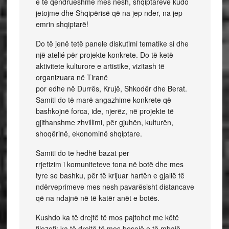
e të qendrueshme mes nesh, shqiptareve kudo
jetojme dhe Shqipërisë që na jep nder, na jep
emrin shqiptarë!
Do të jenë tetë panele diskutimi tematike si dhe
një atelié për projekte konkrete. Do të ketë
aktivitete kulturore e artistike, vizitash të
organizuara në Tiranë
por edhe në Durrës, Krujë, Shkodër dhe Berat.
Samiti do të marë angazhime konkrete që
bashkojnë forca, ide, njerëz, në projekte të
gjithanshme zhvillimi, për gjuhën, kulturën,
shoqërinë, ekonominë shqiptare.
Samiti do te hedhë bazat per
rrjetizim i komuniteteve tona në botë dhe mes
tyre se bashku, për të krijuar hartën e gjallë të
ndërveprimeve mes nesh pavarësisht distancave
që na ndajnë në të katër anët e botës.
Kushdo ka të drejtë të mos pajtohet me këtë
filozofi; ka të drejtë të mos besojë e të mbajë