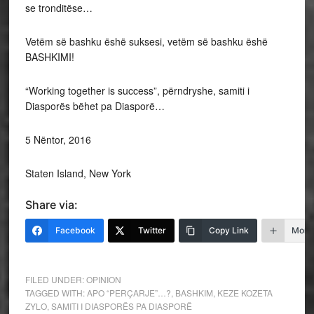
se tronditëse…
Vetëm së bashku ëshë suksesi, vetëm së bashku ëshë
BASHKIMI!
“Working together is success”, përndryshe, samiti i
Diasporës bëhet pa Diasporë…
5 Nëntor, 2016
Staten Island, New York
Share via:
Facebook
Twitter
Copy Link
More
FILED UNDER:
OPINION
TAGGED WITH:
APO “PERÇARJE”…?
,
BASHKIM
,
KEZE KOZETA
ZYLO
,
SAMITI I DIASPORËS PA DIASPORË