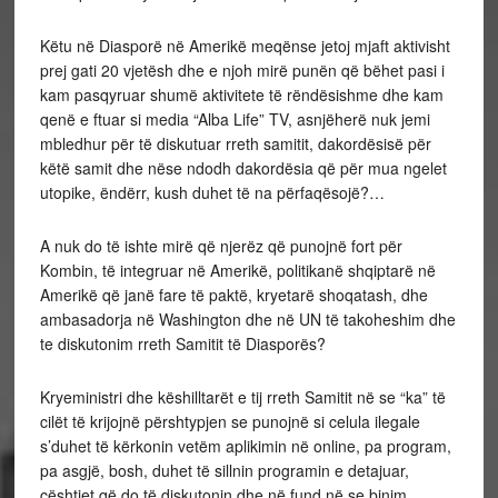
Këtu në Diasporë në Amerikë meqënse jetoj mjaft aktivisht
prej gati 20 vjetësh dhe e njoh mirë punën që bëhet pasi i
kam pasqyruar shumë aktivitete të rëndësishme dhe kam
qenë e ftuar si media “Alba Life” TV, asnjëherë nuk jemi
mbledhur për të diskutuar rreth samitit, dakordësisë për
këtë samit dhe nëse ndodh dakordësia që për mua ngelet
utopike, ëndërr, kush duhet të na përfaqësojë?…
A nuk do të ishte mirë që njerëz që punojnë fort për
Kombin, të integruar në Amerikë, politikanë shqiptarë në
Amerikë që janë fare të paktë, kryetarë shoqatash, dhe
ambasadorja në Washington dhe në UN të takoheshim dhe
te diskutonim rreth Samitit të Diasporës?
Kryeministri dhe këshilltarët e tij rreth Samitit në se “ka” të
cilët të krijojnë përshtypjen se punojnë si celula ilegale
s’duhet të kërkonin vetëm aplikimin në online, pa program,
pa asgjë, bosh, duhet të sillnin programin e detajuar,
çështjet që do të diskutonin dhe në fund në se binim