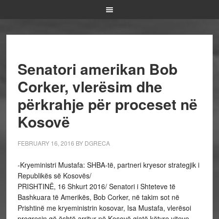
Senatori amerikan Bob
Corker, vlerësim dhe
përkrahje për proceset në
Kosovë
FEBRUARY 16, 2016
BY
DGRECA
-Kryeministri Mustafa: SHBA-të, partneri kryesor strategjik i
Republikës së Kosovës/
PRISHTINË, 16 Shkurt 2016/ Senatori i Shteteve të
Bashkuara të Amerikës, Bob Corker, në takim sot në
Prishtinë me kryeministrin kosovar, Isa Mustafa, vlerësoi
progresin që është arritur në Kosovë gjatë këtyre viteve.