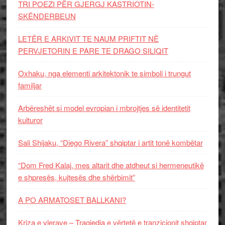
TRI POEZI PËR GJERGJ KASTRIOTIN-
SKËNDERBEUN
LETËR E ARKIVIT TE NAUM PRIFTIT NË
PERVJETORIN E PARE TE DRAGO SILIQIT
Oxhaku, nga elementi arkitektonik te simboli i trungut
familjar
Arbëreshët si model evropian i mbrojtjes së identitetit
kulturor
Sali Shijaku, “Diego Rivera” shqiptar i artit tonë kombëtar
“Dom Fred Kalaj, mes altarit dhe atdheut si hermeneutikë
e shpresës, kujtesës dhe shërbimit”
A PO ARMATOSET BALLKANI?
Kriza e vlerave – Tragjedia e vërtetë e tranzicionit shqiptar