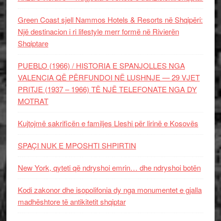
Green Coast sjell Nammos Hotels & Resorts në Shqipëri:
Një destinacion i ri lifestyle merr formë në Rivierën
Shqiptare
PUEBLO (1966) / HISTORIA E SPANJOLLES NGA
VALENCIA QË PËRFUNDOI NË LUSHNJE — 29 VJET
PRITJE (1937 – 1966) TË NJË TELEFONATE NGA DY
MOTRAT
Kujtojmë sakrificën e familjes Lleshi për lirinë e Kosovës
SPAÇI NUK E MPOSHTI SHPIRTIN
New York, qyteti që ndryshoi emrin… dhe ndryshoi botën
Kodi zakonor dhe isopolifonia dy nga monumentet e gjalla
madhështore të antikitetit shqiptar