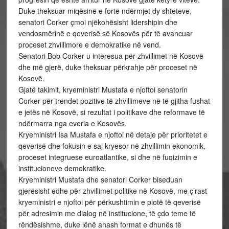
Duke theksuar miqësinë e fortë ndërmjet dy shteteve,
senatori Corker çmoi njëkohësisht lidershipin dhe
vendosmërinë e qeverisë së Kosovës për të avancuar
proceset zhvillimore e demokratike në vend.
Senatori Bob Corker u interesua për zhvillimet në Kosovë
dhe më gjerë, duke theksuar përkrahje për proceset në
Kosovë.
Gjatë takimit, kryeministri Mustafa e njoftoi senatorin
Corker për trendet pozitive të zhvillimeve në të gjitha fushat
e jetës në Kosovë, si rezultat i politikave dhe reformave të
ndërmarra nga everia e Kosovës.
Kryeministri Isa Mustafa e njoftoi në detaje për prioritetet e
qeverisë dhe fokusin e saj kryesor në zhvillimin ekonomik,
proceset integruese euroatlantike, si dhe në fuqizimin e
institucioneve demokratike.
Kryeministri Mustafa dhe senatori Corker biseduan
gjerësisht edhe për zhvillimet politike në Kosovë, me ç’rast
kryeministri e njoftoi për përkushtimin e plotë të qeverisë
për adresimin me dialog në institucione, të çdo teme të
rëndësishme, duke lënë anash format e dhunës të