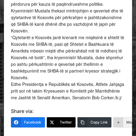
përdorura për kauza të paqëndrueshme politike.
Kryeministri Mustafa theksoi mirënjohjen e qeverisë dhe të
qytetarëve të Kosovës për përkrahjen e jashtëzakonshme
që SHBA-të kanë dhënë dhe po vazhdojnë të japin për
Kosovën.
“Qytetarët e Kosovës janë krenarë me miqësinë e shtetit të
Kosovës me SHBA-të, pasi që Shtetet e Bashkuara të
Amerikës mbesin miqtë dhe përkrahësit më të mëdhenj të
Kosovës në botë”, tha kryeministri Mustafa, duke shprehur
po ashtu përkushtimin e qeverisë për thellimin e
bashkëpunimit me SHBA-të si partneri kryesor strategjik i
Kosovës.
Edhe Presidentja e Republikës së Kosovës, Atifete Jahjaga
priti sot në takim Kryesuesin e Komitetit për Marrëdhënie
me Jashtë të Senatit Amerikan, Senatorin Bob Corker./b.j/
Share via:
Facebook
Twitter
Copy Link
More