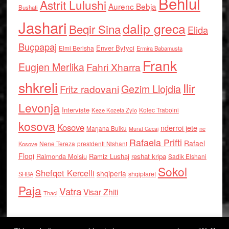
Behlul
Astrit Lulushi
Aurenc Bebja
Bushati
Jashari
dalip greca
Beqir Sina
Elida
Buçpapaj
Enver Bytyci
Elmi Berisha
Ermira Babamusta
Frank
Eugjen Merlika
Fahri Xharra
shkreli
Ilir
Gezim Llojdia
Fritz radovani
Levonja
Interviste
Kolec Traboini
Keze Kozeta Zylo
kosova
Kosove
nderroi jete
Marjana Bulku
ne
Murat Gecaj
Rafaela Prifti
Rafael
Nene Tereza
Kosove
presidenti Nishani
Floqi
Raimonda Moisiu
Ramiz Lushaj
reshat kripa
Sadik Elshani
Sokol
Shefqet Kercelli
shqiperia
shqiptaret
SHBA
Paja
Vatra
Visar Zhiti
Thaci