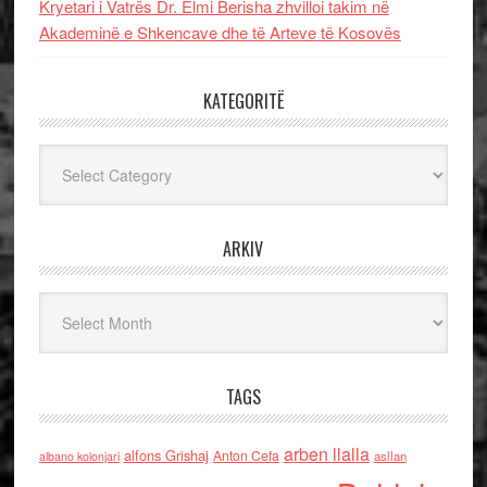
Kryetari i Vatrës Dr. Elmi Berisha zhvilloi takim në
Akademinë e Shkencave dhe të Arteve të Kosovës
KATEGORITË
Kategoritë
ARKIV
Arkiv
TAGS
arben llalla
alfons Grishaj
Anton Cefa
asllan
albano kolonjari