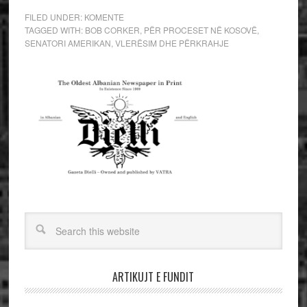
FILED UNDER:
KOMENTE
TAGGED WITH:
BOB CORKER
,
PËR PROCESET NË KOSOVË
,
SENATORI AMERIKAN
,
VLERËSIM DHE PËRKRAHJE
ARTIKUJT E FUNDIT