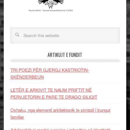
ARTIKUJT E FUNDIT
TRI POEZI PËR GJERGJ KASTRIOTIN-
SKËNDERBEUN
LETËR E ARKIVIT TE NAUM PRIFTIT NË
PERVJETORIN E PARE TE DRAGO SILIQIT
Oxhaku, nga elementi arkitektonik te simboli i trungut
familjar
Arbëreshët si model evropian i mbrojtjes së identitetit