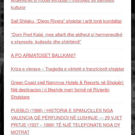
kulturor
Sali Shijaku, “Diego Rivera” shqiptar i artit tonë kombëtar
“Dom Fred Kalaj, mes altarit dhe atdheut si hermeneutikë
e shpresës, kujtesës dhe shërbimit”
A PO ARMATOSET BALLKANI?
Kriza e vlerave – Tragjedia e vërtetë e tranzicionit shqiptar
Green Coast sjell Nammos Hotels & Resorts në Shqipëri:
Një destinacion i ri lifestyle merr formë në Rivierën
Shqiptare
PUEBLO (1966) / HISTORIA E SPANJOLLES NGA
VALENCIA QË PËRFUNDOI NË LUSHNJE — 29 VJET
PRITJE (1937 – 1966) TË NJË TELEFONATE NGA DY
MOTRAT