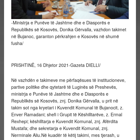
-Ministrja e Punëve të Jashtme dhe e Diasporës e
Republikës së Kosovës, Donika Gërvalla, vazhdon takimet
në Bujanoc, garanton përkrahjen e Kosovës në shumë
fusha/
PRISHTINË, 16 Dhjetor 2021-Gazeta DIELLI/
Në vazhdën e takimeve me përfaqësues të institucioneve,
partive politike dhe qytetarë të Luginës së Preshevës,
ministrja e Punëve të Jashtme dhe e Diasporës e
Republikës së Kosovës, znj. Donika Gërvalla, u prit në
takim sot nga kryetari i Kuvendit Komunal të Bujanocit, z.
Enver Ramadani; shefi i Grupit të Këshilltarëve, z. Ermal
Rexhepi; këshilltarja e Kuvendit Komunal, znj. Afërdita
Mustafa; dhe sekretarja e Kuvendit Komunal, znj.
Nerminale Aliu.Në kuadër të këtij takimi, mes tjerash, u