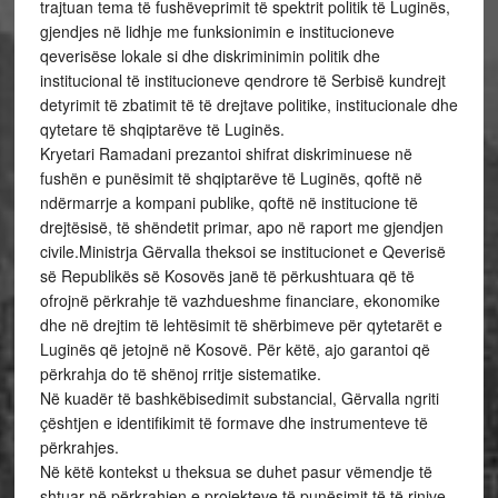
trajtuan tema të fushëveprimit të spektrit politik të Luginës,
gjendjes në lidhje me funksionimin e institucioneve
qeverisëse lokale si dhe diskriminimin politik dhe
institucional të institucioneve qendrore të Serbisë kundrejt
detyrimit të zbatimit të të drejtave politike, institucionale dhe
qytetare të shqiptarëve të Luginës.
Kryetari Ramadani prezantoi shifrat diskriminuese në
fushën e punësimit të shqiptarëve të Luginës, qoftë në
ndërmarrje a kompani publike, qoftë në institucione të
drejtësisë, të shëndetit primar, apo në raport me gjendjen
civile.Ministrja Gërvalla theksoi se institucionet e Qeverisë
së Republikës së Kosovës janë të përkushtuara që të
ofrojnë përkrahje të vazhdueshme financiare, ekonomike
dhe në drejtim të lehtësimit të shërbimeve për qytetarët e
Luginës që jetojnë në Kosovë. Për këtë, ajo garantoi që
përkrahja do të shënoj rritje sistematike.
Në kuadër të bashkëbisedimit substancial, Gërvalla ngriti
çështjen e identifikimit të formave dhe instrumenteve të
përkrahjes.
Në këtë kontekst u theksua se duhet pasur vëmendje të
shtuar në përkrahjen e projekteve të punësimit të të rinjve,