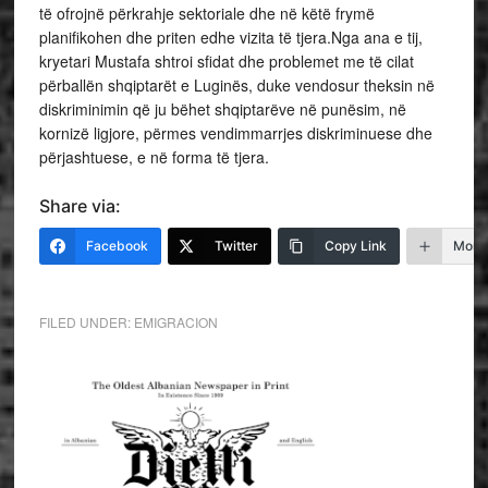
të ofrojnë përkrahje sektoriale dhe në këtë frymë
planifikohen dhe priten edhe vizita të tjera.Nga ana e tij,
kryetari Mustafa shtroi sfidat dhe problemet me të cilat
përballën shqiptarët e Luginës, duke vendosur theksin në
diskriminimin që ju bëhet shqiptarëve në punësim, në
kornizë ligjore, përmes vendimmarrjes diskriminuese dhe
përjashtuese, e në forma të tjera.
Share via:
Facebook
Twitter
Copy Link
More
FILED UNDER:
EMIGRACION