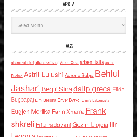
ARKIV
Arkiv
TAGS
arben llalla
alfons Grishaj
Anton Cefa
asllan
albano kolonjari
Behlul
Astrit Lulushi
Aurenc Bebja
Bushati
Jashari
dalip greca
Beqir Sina
Elida
Buçpapaj
Enver Bytyci
Elmi Berisha
Ermira Babamusta
Frank
Eugjen Merlika
Fahri Xharra
shkreli
Ilir
Gezim Llojdia
Fritz radovani
Levonja
Interviste
Kolec Traboini
Keze Kozeta Zylo