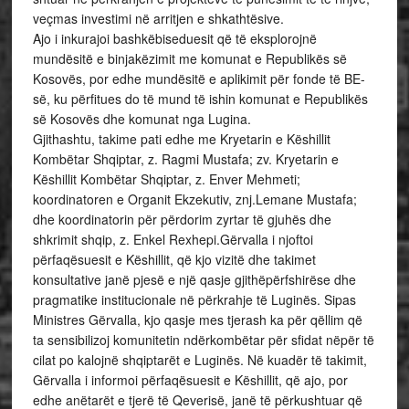
veçmas investimi në arritjen e shkathtësive.
Ajo i inkurajoi bashkëbiseduesit që të eksplorojnë
mundësitë e binjakëzimit me komunat e Republikës së
Kosovës, por edhe mundësitë e aplikimit për fonde të BE-
së, ku përfitues do të mund të ishin komunat e Republikës
së Kosovës dhe komunat nga Lugina.
Gjithashtu, takime pati edhe me Kryetarin e Këshillit
Kombëtar Shqiptar, z. Ragmi Mustafa; zv. Kryetarin e
Këshillit Kombëtar Shqiptar, z. Enver Mehmeti;
koordinatoren e Organit Ekzekutiv, znj.Lemane Mustafa;
dhe koordinatorin për përdorim zyrtar të gjuhës dhe
shkrimit shqip, z. Enkel Rexhepi.Gërvalla i njoftoi
përfaqësuesit e Këshillit, që kjo vizitë dhe takimet
konsultative janë pjesë e një qasje gjithëpërfshirëse dhe
pragmatike institucionale në përkrahje të Luginës. Sipas
Ministres Gërvalla, kjo qasje mes tjerash ka për qëllim që
ta sensibilizoj komunitetin ndërkombëtar për sfidat nëpër të
cilat po kalojnë shqiptarët e Luginës. Në kuadër të takimit,
Gërvalla i informoi përfaqësuesit e Këshillit, që ajo, por
edhe anëtarët e tjerë të Qeverisë, janë të përkushtuar që