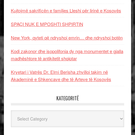
Kujtojmë sakrificën e familjes Lleshi për lirinë e Kosovës
SPAÇI NUK E MPOSHTI SHPIRTIN
New York, qyteti që ndryshoi emrin… dhe ndryshoi botën
Kodi zakonor dhe isopolifonia dy nga monumentet e gjalla
madhështore të antikitetit shqiptar
Kryetari i Vatrës Dr. Elmi Berisha zhvilloi takim në
Akademinë e Shkencave dhe të Arteve të Kosovës
KATEGORITË
Kategoritë