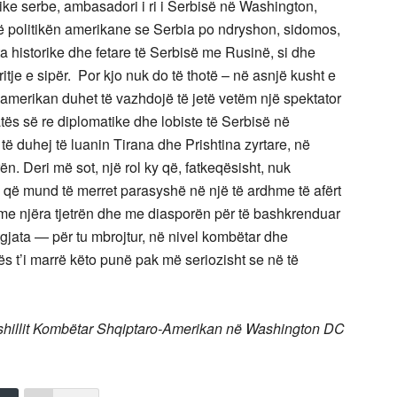
ike serbe, ambasadori i ri i Serbisë në Washington,
ndë politikën amerikane se Serbia po ndryshon, sidomos,
 historike dhe fetare të Serbisë me Rusinë, si dhe
tje e sipër. Por kjo nuk do të thotë – në asnjë kusht e
-amerikan duhet të vazhdojë të jetë vetëm një spektator
tës së re diplomatike dhe lobiste të Serbisë në
të duhej të luanin Tirana dhe Prishtina zyrtare, në
. Deri më sot, një rol ky që, fatkeqësisht, nuk
i që mund të merret parasyshë në një të ardhme të afërt
 njëra tjetrën dhe me diasporën për të bashkrenduar
tgjata — për tu mbrojtur, në nivel kombëtar dhe
s t’i marrë këto punë pak më seriozisht se në të
Këshillit Kombëtar Shqiptaro-Amerikan në Washington DC