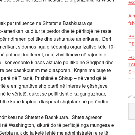
eko
A n
olitik për influencë në Shtetet e Bashkuara që
fsh
o-amerikan ka ditur ta përdor dhe të përfitojë në raste
PR
për ndihmën politike dhe ushtarake amerikane. Deri
RE
amerikan, sidomos nga pikëpamja organizative këto 10-
tor, pothuaj indiferent, ndaj zhvillimeve në rajonin e
FO
 i konvenonte klasës aktuale politike në Shqipëri dhe
TA
re për bashkpunim me diasporën. Krijimi me bujë të
SH
ë parë në Tiranë, Prishtinë e Shkup – në vend që të
të e emigrantëve shqiptarë në interes të çështjeve
 të vërtetë, duket se politikisht e ka çangazhuar,
hti e kanë kuptuar diasporat shqiptare në perëndim.
Kat
dit këtu në Shtetet e Bashkuara. Shteti agresor
mi në Washington, sikurë do të përfitojë nga mungesa e
erbia nuk do ta ketë lehtë me administratën e re të