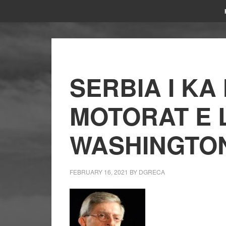
SERBIA I KA
MOTORAT E 
WASHINGTO
FEBRUARY 16, 2021
BY
DGRECA