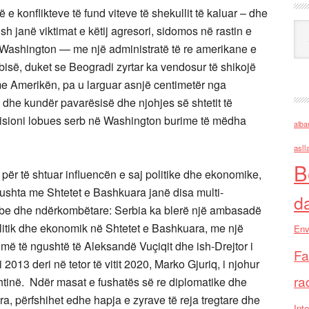
në e konflikteve të fund viteve të shekullit të kaluar – dhe
Ark
sh janë viktimat e këtij agresori, sidomos në rastin e
në Washington — me një administratë të re amerikane e
rbisë, duket se Beogradi zyrtar ka vendosur të shikojë
e Amerikën, pa u larguar asnjë centimetër nga
i dhe kundër pavarësisë dhe njohjes së shtetit të
 misioni lobues serb në Washington burime të mëdha
alba
asll
B
për të shtuar influencën e saj politike dhe ekonomike,
ushta me Shtetet e Bashkuara janë disa multi-
d
rbe dhe ndërkombëtare: Serbia ka blerë një ambasadë
 politik dhe ekonomik në Shtetet e Bashkuara, me një
Env
 më të ngushtë të Aleksandë Vuçiqit dhe ish-Drejtor i
Fa
013 deri në tetor të vitit 2020, Marko Gjuriq, i njohur
ra
htinë. Ndër masat e fushatës së re diplomatike dhe
, përfshihet edhe hapja e zyrave të reja tregtare dhe
Inte