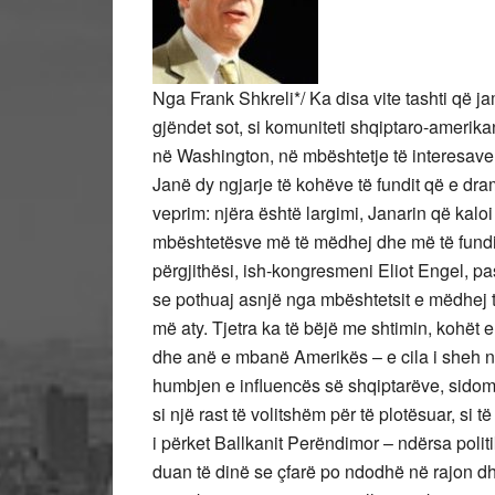
Nga Frank Shkreli*/ Ka disa vite tashti që ja
gjëndet sot, si komuniteti shqiptaro-amerika
në Washington, në mbështetje të interesave
Janë dy ngjarje të kohëve të fundit që e dra
veprim: njëra është largimi, Janarin që kaloi
mbështetësve më të mëdhej dhe më të fundit
përgjithësi, ish-kongresmeni Eliot Engel, p
se pothuaj asnjë nga mbështetsit e mëdhej 
më aty. Tjetra ka të bëjë me shtimin, kohët 
dhe anë e mbanë Amerikës – e cila i sheh n
humbjen e influencës së shqiptarëve, sidomo
si një rast të volitshëm për të plotësuar, si
i përket Ballkanit Perëndimor – ndërsa poli
duan të dinë se çfarë po ndodhë në rajon dh