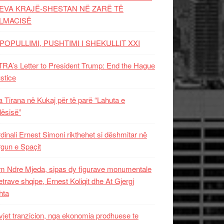
EVA KRAJË-SHESTAN NË ZARË TË
LMACISË
POPULLIMI, PUSHTIMI I SHEKULLIT XXI
RA’s Letter to President Trump: End the Hague
ustice
 Tirana në Kukaj për të parë “Lahuta e
ësisë”
dinali Ernest Simoni rikthehet si dëshmitar në
gun e Spaçit
 Ndre Mjeda, sipas dy figurave monumentale
letrave shqipe, Ernest Koliqit dhe At Gjergj
hta
vjet tranzicion, nga ekonomia prodhuese te