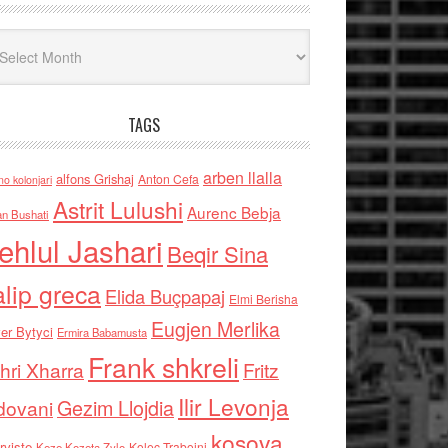
iv
TAGS
arben llalla
alfons Grishaj
Anton Cefa
no kolonjari
Astrit Lulushi
Aurenc Bebja
an Bushati
ehlul Jashari
Beqir Sina
alip greca
Elida Buçpapaj
Elmi Berisha
Eugjen Merlika
er Bytyci
Ermira Babamusta
Frank shkreli
hri Xharra
Fritz
Ilir Levonja
Gezim Llojdia
dovani
kosova
rviste
Kolec Traboini
Keze Kozeta Zylo