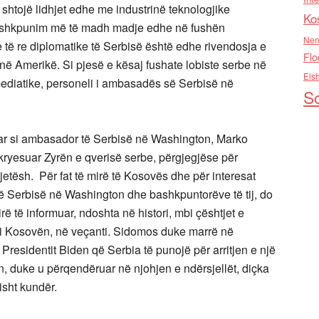
shtojë lidhjet edhe me industrinë teknologjike
Ko
ashkpunim më të madh madje edhe në fushën
Nen
 të re diplomatike të Serbisë është edhe rivendosja e
Flo
ë Amerikë. Si pjesë e kësaj fushate lobiste serbe në
Els
ediatike, personeli i ambasadës së Serbisë në
So
uar si ambasador të Serbisë në Washington, Marko
ka kryesuar Zyrën e qverisë serbe, përgjegjëse për
etësh. Për fat të mirë të Kosovës dhe për interesat
 të Serbisë në Washington dhe bashkpuntorëve të tij, do
rë të informuar, ndoshta në histori, mbi çështjet e
bi Kosovën, në veçanti. Sidomos duke marrë në
 Presidentit Biden që Serbia të punojë për arritjen e një
, duke u përqendëruar në njohjen e ndërsjellët, diçka
isht kundër.