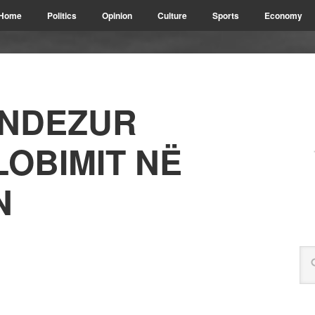
Home
Politics
Opinion
Culture
Sports
Economy
 NDEZUR
LOBIMIT NË
N