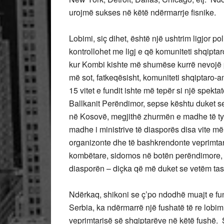
urojmë sukses në këtë ndërmarrje fisnike.
Lobimi, siç dihet, është një ushtrim ligjor p
kontrollohet me ligj e që komuniteti shqiptar
kur Kombi kishte më shumëse kurrë nevojë 
më sot, fatkeqësisht, komuniteti shqiptaro-
15 vitet e fundit ishte më tepër si një spekta
Ballkanit Perëndimor, sepse kështu duket se
në Kosovë, megjithë zhurmën e madhe të ty
madhe i ministrive të diasporës disa vite m
organizonte dhe të bashkrendonte veprimtari
kombëtare, sidomos në botën perëndimore, në
diasporën – diçka që më duket se vetëm tas
Ndërkaq, shikoni se ç’po ndodhë muajt e fun
Serbia, ka ndërmarrë një fushatë të re lobi
veprimtarisë së shqiptarëve në këtë fushë. S