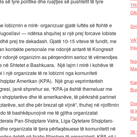
 së tyre politike dhe ruajtjes së pushtetit të tyre
TR
ë.
DA
e lobizmin e mirë- organizuar gjatë luftës së ftohtë e
SH
ugosllavi — ndërsa shquhej si një prej forcave lobiste
VAT
hë prej tre dekadash. Gjatë 10-15 viteve të fundit, me
Inj
ban kontakte personale me ndonjë antarë të Kongresit
sur ndonjë organizim as përqendrim serioz të vëmendjes
Nga
e në Shtetet e Bashkuara. Një lajm i mirë i kohëve të
Mal
mi i një organizate të re lobizmi nga komuniteti
shqiptar Amerikan (KPA). Një grup veprimtarësh
Kar
gresi, janë shprehur se, “KPA-ja është themeluar me
Bur
 e shqiptarëve dhe të amerikanëve, të përkrahë parimet
Dom
tarëve, sot dhe për brezat që vijnë”, thuhej në njoftimin
të 
 do të bashkëpunojnë me të gjitha organizatat
Fis
derata Pan-Shqiptare Vatra, Liga Qytetare Shqiptaro-
dhe organizata të tjera përfaqësuese të komunitetit në
36 
nëse është në fazën fillestare të organizimit, KPA-së i