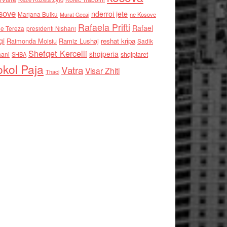
sove
nderroi jete
Marjana Bulku
ne Kosove
Murat Gecaj
Rafaela Prifti
Rafael
e Tereza
presidenti Nishani
qi
Raimonda Moisiu
Ramiz Lushaj
reshat kripa
Sadik
Shefqet Kercelli
shqiperia
hani
shqiptaret
SHBA
kol Paja
Vatra
Visar Zhiti
Thaci