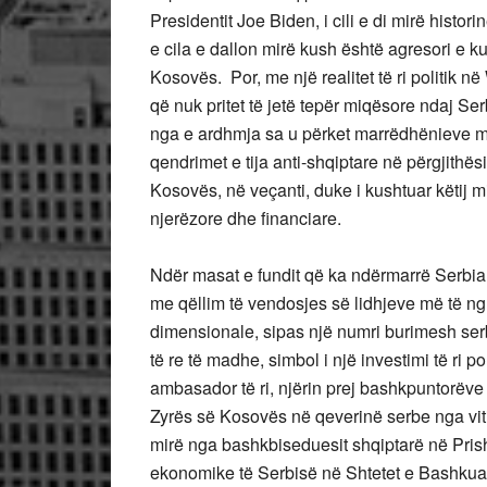
Presidentit Joe Biden, i cili e di mirë histori
e cila e dallon mirë kush është agresori e ku
Kosovës. Por, me një realitet të ri politik 
që nuk pritet të jetë tepër miqësore ndaj Se
nga e ardhmja sa u përket marrëdhënieve m
qendrimet e tija anti-shqiptare në përgjithës
Kosovës, në veçanti, duke i kushtuar këtij
njerëzore dhe financiare.
Ndër masat e fundit që ka ndërmarrë Serbia 
me qëllim të vendosjes së lidhjeve më të ng
dimensionale, sipas një numri burimesh se
të re të madhe, simbol i një investimi të ri
ambasador të ri, njërin prej bashkpuntorëve
Zyrës së Kosovës në qeverinë serbe nga viti 2
mirë nga bashkbiseduesit shqiptarë në Pris
ekonomike të Serbisë në Shtetet e Bashkuara