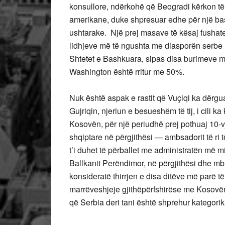
konsullore, ndërkohë që Beogradi kërkon të 
amerikane, duke shpresuar edhe për një b
ushtarake. Një prej masave të kësaj fushate
lidhjeve më të ngushta me diasporën serbe n
Shtetet e Bashkuara, sipas disa burimeve m
Washington është rritur me 50%.
Nuk është aspak e rastit që Vuçiqi ka dërg
Gujriqin, njeriun e besueshëm të tij, i cili 
Kosovën, për një periudhë prej pothuaj 10-vj
shqiptare në përgjithësi — ambsadorit të ri
t’i duhet të përballet me administratën më mi
Ballkanit Perëndimor, në përgjithësi dhe m
konsideratë thirrjen e disa ditëve më parë të
marrëveshjeje gjithëpërfshirëse me Kosovën
që Serbia deri tani është shprehur kategorik