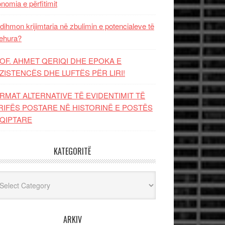
nomia e përfitimit
dihmon krijimtaria në zbulimin e potencialeve të
ehura?
OF. AHMET QERIQI DHE EPOKA E
ZISTENCЁS DHE LUFTЁS PЁR LIRI!
RMAT ALTERNATIVE TË EVIDENTIMIT TË
RIFËS POSTARE NË HISTORINË E POSTËS
QIPTARE
KATEGORITË
egoritë
ARKIV