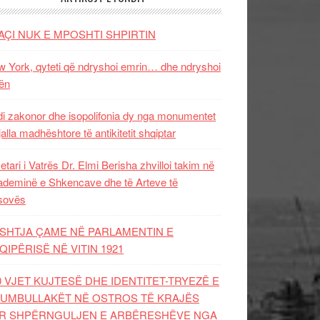
AÇI NUK E MPOSHTI SHPIRTIN
 York, qyteti që ndryshoi emrin… dhe ndryshoi
ën
i zakonor dhe isopolifonia dy nga monumentet
jalla madhështore të antikitetit shqiptar
etari i Vatrës Dr. Elmi Berisha zhvilloi takim në
deminë e Shkencave dhe të Arteve të
sovës
SHTJA ÇAME NË PARLAMENTIN E
QIPËRISË NË VITIN 1921
0 VJET KUJTESË DHE IDENTITET-TRYEZË E
UMBULLAKËT NË OSTROS TË KRAJËS
R SHPËRNGULJEN E ARBËRESHËVE NGA