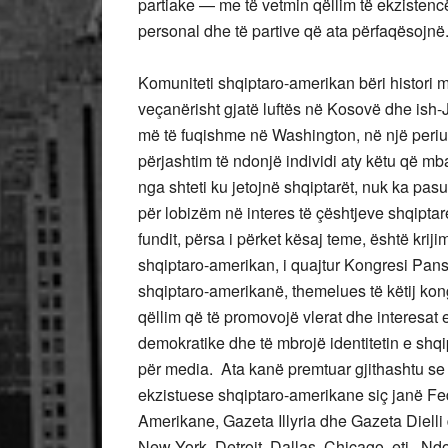
partiake — me të vetmin qëllim të ekzistencës
personal dhe të partive që ata përfaqësojn
Komuniteti shqiptaro-amerikan bëri histori m
veçanërisht gjatë luftës në Kosovë dhe ish-J
më të fuqishme në Washington, në një periud
përjashtim të ndonjë individi aty këtu që m
nga shteti ku jetojnë shqiptarët, nuk ka pa
për lobizëm në interes të çështjeve shqiptar
fundit, përsa i përket kësaj teme, është kriji
shqiptaro-amerikan, i quajtur Kongresi Pan
shqiptaro-amerikanë, themelues të këtij kon
qëllim që të promovojë vlerat dhe interesat
demokratike dhe të mbrojë identitetin e shqip
për media. Ata kanë premtuar gjithashtu se
ekzistuese shqiptaro-amerikane siç janë Fe
Amerikane, Gazeta Illyria dhe Gazeta Dielli 
New York, Detroit, Dallas, Chicago, etj. Ndo