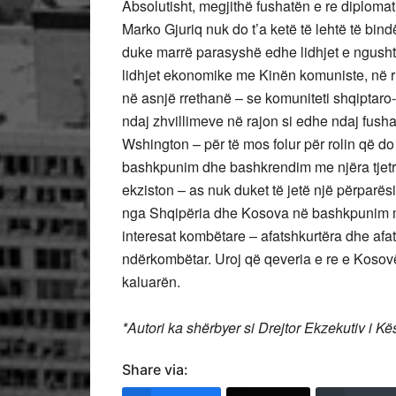
Absolutisht, megjithë fushatën e re diplomat
Marko Gjuriq nuk do t’a ketë të lehtë të bi
duke marrë parasyshë edhe lidhjet e ngushta
lidhjet ekonomike me Kinën komuniste, në rri
në asnjë rrethanë – se komuniteti shqiptaro
ndaj zhvillimeve në rajon si edhe ndaj fusha
Wshington – për të mos folur për rolin që do 
bashkpunim dhe bashkrendim me njëra tjetrën
ekziston – as nuk duket të jetë një përparës
nga Shqipëria dhe Kosova në bashkpunim me
interesat kombëtare – afatshkurtëra dhe afa
ndërkombëtar. Uroj që qeveria e re e Kosovë
kaluarën.
*Autori ka shërbyer si Drejtor Ekzekutiv i 
Share via: