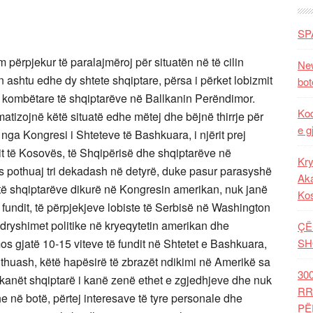
SP
m përpjekur të paralajmëroj për situatën në të cilin
New
n ashtu edhe dy shtete shqiptare, përsa i përket lobizmit
bot
 kombëtare të shqiptarëve në Ballkanin Perëndimor.
Kod
matizojnë këtë situatë edhe mëtej dhe bëjnë thirrje për
e g
 nga Kongresi i Shteteve të Bashkuara, i njërit prej
 të Kosovës, të Shqipërisë dhe shqiptarëve në
Kry
as pothuaj tri dekadash në detyrë, duke pasur parasyshë
Aka
të shqiptarëve dikurë në Kongresin amerikan, nuk janë
Ko
e fundit, të përpjekjeve lobiste të Serbisë në Washington
dryshimet politike në kryeqytetin amerikan dhe
ÇË
s gjatë 10-15 viteve të fundit në Shtetet e Bashkuara,
SH
 të thuash, këtë hapësirë të zbrazët ndikimi në Amerikë sa
30
tikanët shqiptarë i kanë zenë ethet e zgjedhjeve dhe nuk
RR
e në botë, përtej interesave të tyre personale dhe
PË