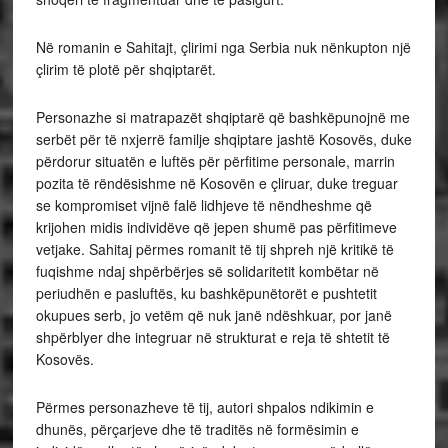
Në romanin e Sahitajt, çlirimi nga Serbia nuk nënkupton një
çlirim të plotë për shqiptarët.
Personazhe si matrapazët shqiptarë që bashkëpunojnë me
serbët për të nxjerrë familje shqiptare jashtë Kosovës, duke
përdorur situatën e luftës për përfitime personale, marrin
pozita të rëndësishme në Kosovën e çliruar, duke treguar
se kompromiset vijnë falë lidhjeve të nëndheshme që
krijohen midis individëve që jepen shumë pas përfitimeve
vetjake. Sahitaj përmes romanit të tij shpreh një kritikë të
fuqishme ndaj shpërbërjes së solidaritetit kombëtar në
periudhën e pasluftës, ku bashkëpunëtorët e pushtetit
okupues serb, jo vetëm që nuk janë ndëshkuar, por janë
shpërblyer dhe integruar në strukturat e reja të shtetit të
Kosovës.
Përmes personazheve të tij, autori shpalos ndikimin e
dhunës, përçarjeve dhe të traditës në formësimin e