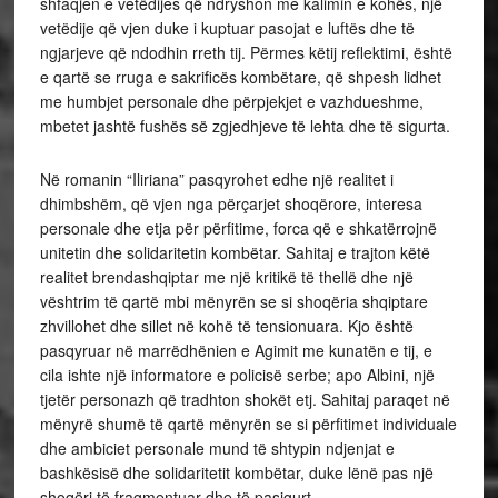
shfaqjen e vetëdijes që ndryshon me kalimin e kohës, një
vetëdije që vjen duke i kuptuar pasojat e luftës dhe të
ngjarjeve që ndodhin rreth tij. Përmes këtij reflektimi, është
e qartë se rruga e sakrificës kombëtare, që shpesh lidhet
me humbjet personale dhe përpjekjet e vazhdueshme,
mbetet jashtë fushës së zgjedhjeve të lehta dhe të sigurta.
Në romanin “Iliriana” pasqyrohet edhe një realitet i
dhimbshëm, që vjen nga përçarjet shoqërore, interesa
personale dhe etja për përfitime, forca që e shkatërrojnë
unitetin dhe solidaritetin kombëtar. Sahitaj e trajton këtë
realitet brendashqiptar me një kritikë të thellë dhe një
vështrim të qartë mbi mënyrën se si shoqëria shqiptare
zhvillohet dhe sillet në kohë të tensionuara. Kjo është
pasqyruar në marrëdhënien e Agimit me kunatën e tij, e
cila ishte një informatore e policisë serbe; apo Albini, një
tjetër personazh që tradhton shokët etj. Sahitaj paraqet në
mënyrë shumë të qartë mënyrën se si përfitimet individuale
dhe ambiciet personale mund të shtypin ndjenjat e
bashkësisë dhe solidaritetit kombëtar, duke lënë pas një
shoqëri të fragmentuar dhe të pasigurt.