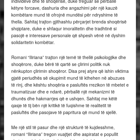
individëve dhe të shoqërisë, duke treguar se përballë
këtyre forcave, dashuria dhe angazhimi për një kauzë
kombëtare mund të ofrojnë mundësi për ndryshime të
thella. Sahitaj trajton gjithashtu përçarjet brenda shoqërisë
shqiptare, duke e shfaqur imoralitetin dhe tradhtinë si
pasojë e interesave personale që shpesh vënë në dyshim
solidaritetin kombëtar.
Romani “Iliriana” trajton një temë të thellë psikologjike dhe
shoqërore, duke bërë të qartë se çlirimi politik nuk
nënkupton çlirimin shoqëror. Disa prej atyre që ishin viktima
gjatë periudhës së okupimit mund të kthehen në abuzues
të rinj, dhe kështu shoqëria e pasluftës rrezikon të mbetet e
traumatizuar dhe e ndarë, përballë një mekanizmi të
dhunës dhe hakmarrjes që e ushqen. Sahitaj me këtë
qasje të tij bën një kritikë të fuqishme të realitetit të
pasluftës dhe pasojave të papritura që mund të sjellë.
Me një stil të pasur dhe një strukturë të kujdesshme,
romani “Iliriana” tregon vuajtjet dhe aspiratat e popullit