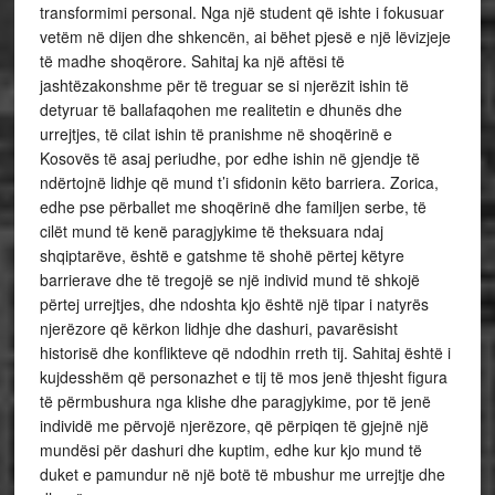
transformimi personal. Nga një student që ishte i fokusuar
vetëm në dijen dhe shkencën, ai bëhet pjesë e një lëvizjeje
të madhe shoqërore. Sahitaj ka një aftësi të
jashtëzakonshme për të treguar se si njerëzit ishin të
detyruar të ballafaqohen me realitetin e dhunës dhe
urrejtjes, të cilat ishin të pranishme në shoqërinë e
Kosovës të asaj periudhe, por edhe ishin në gjendje të
ndërtojnë lidhje që mund t’i sfidonin këto barriera. Zorica,
edhe pse përballet me shoqërinë dhe familjen serbe, të
cilët mund të kenë paragjykime të theksuara ndaj
shqiptarëve, është e gatshme të shohë përtej këtyre
barrierave dhe të tregojë se një individ mund të shkojë
përtej urrejtjes, dhe ndoshta kjo është një tipar i natyrës
njerëzore që kërkon lidhje dhe dashuri, pavarësisht
historisë dhe konflikteve që ndodhin rreth tij. Sahitaj është i
kujdesshëm që personazhet e tij të mos jenë thjesht figura
të përmbushura nga klishe dhe paragjykime, por të jenë
individë me përvojë njerëzore, që përpiqen të gjejnë një
mundësi për dashuri dhe kuptim, edhe kur kjo mund të
duket e pamundur në një botë të mbushur me urrejtje dhe