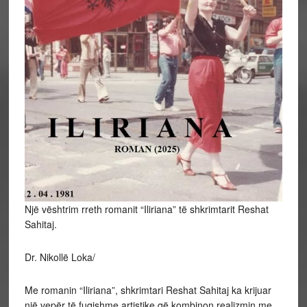
Një vështrim rreth romanit “Iliriana” të shkrimtarit Reshat
Sahitaj.
Dr. Nikollë Loka/
Me romanin “Iliriana”, shkrimtari Reshat Sahitaj ka krijuar
një vepër të fuqishme artistike që kombinon realizmin me