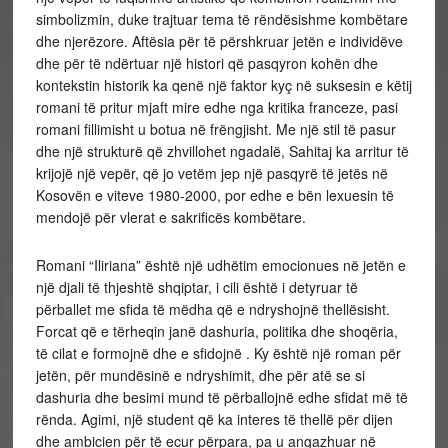
simbolizmin, duke trajtuar tema të rëndësishme kombëtare
dhe njerëzore. Aftësia për të përshkruar jetën e individëve
dhe për të ndërtuar një histori që pasqyron kohën dhe
kontekstin historik ka qenë një faktor kyç në suksesin e këtij
romani të pritur mjaft mire edhe nga kritika franceze, pasi
romani fillimisht u botua në frëngjisht. Me një stil të pasur
dhe një strukturë që zhvillohet ngadalë, Sahitaj ka arritur të
krijojë një vepër, që jo vetëm jep një pasqyrë të jetës në
Kosovën e viteve 1980-2000, por edhe e bën lexuesin të
mendojë për vlerat e sakrificës kombëtare.
Romani “Iliriana” është një udhëtim emocionues në jetën e
një djali të thjeshtë shqiptar, i cili është i detyruar të
përballet me sfida të mëdha që e ndryshojnë thellësisht.
Forcat që e tërheqin janë dashuria, politika dhe shoqëria,
të cilat e formojnë dhe e sfidojnë . Ky është një roman për
jetën, për mundësinë e ndryshimit, dhe për atë se si
dashuria dhe besimi mund të përballojnë edhe sfidat më të
rënda. Agimi, një student që ka interes të thellë për dijen
dhe ambicien për të ecur përpara, pa u angazhuar në