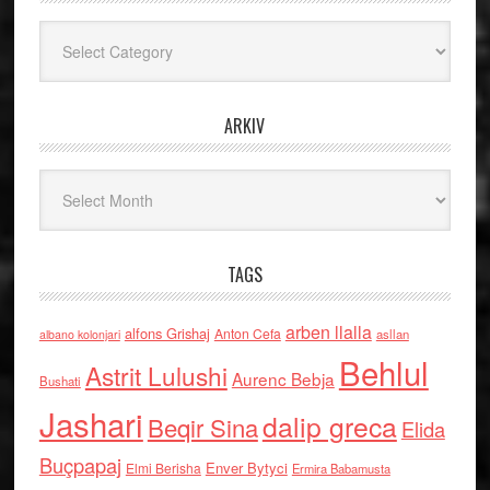
Kategoritë
ARKIV
Arkiv
TAGS
arben llalla
alfons Grishaj
Anton Cefa
asllan
albano kolonjari
Behlul
Astrit Lulushi
Aurenc Bebja
Bushati
Jashari
dalip greca
Beqir Sina
Elida
Buçpapaj
Enver Bytyci
Elmi Berisha
Ermira Babamusta