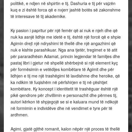
politikë, e ndjen në shpirtin e tij. Dashuria e tij për vajzën
kuq e zi është forca që e nxjerr jashtë botës së zakonshme
të interesave të tij akademike.
Ky pasion i papritur për një femër që ai nuk e njeh dhe që
nuk ka asnjë lidhje me idetë e tij, është një forcë që e shpie
Agimin drejt një ndryshimi të thellë dhe një angazhimi që
nuk e kishte parashikuar. Nga ana tjetër, tregimet e të atit
për pararadhësin Adamat, princin legjendar të familjes dhe
pastaj libri i gjetur në shpellë shërbejnë si një element kyç
për formësimin e vetëdijes kombëtare të Agimit dhe për
lidhjen e tij me një trashëgimi të lavdishme dhe heroike, që
ka ndikim të fuqishëm në përfshirjen e tij në çështjet
kombëtare. Ky koncept i identitetit të trashëguar është një
pikë qendrore për zhvillimin e personazhit dhe përmes tij,
autori kërkon të shpjegojë se si e kaluara mund të ndikojë
në formimin e individëve dhe në vendimet e tyre për të
ardhmen.
Agimi, gjatë gjithë romanit, kalon nëpër një proces të thellë