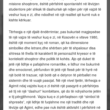
misione shoqërore, është përfshirë spontanisht në lëvizjen
studentore për shkak të dashurisë që ndjen për një vajzë të
veshur kuq e zi, dhe ndodhet në një realitet që kurrë nuk e
kishte kërkuar.
Tërheqja e një djalë ëndërrimtar, pas bukurisë magjepsëse
të një vajze të veshur kuq e zi, në Kosovën e viteve 1980,
është një moment kyç në roman, që ka dimensione
simbolike dhe letrare,dhe shërben për të shpalosur disa
shtresa të thella të karakterit të personazhit kryesor e të
kontekstit shoqëror dhe politik të kohës. Ajo që duket të
jetë një lidhje e pafajshme romantike, e lidhur me bukurinë
dhe emocionet, përfundon të jetë një ftesë për të hyrë në
një botë të trazuar, një botë që e detyron të përballet me
sistemin dhe të vuajë pasojat. Në një nivel tjetër, tërheqja e
Agimit ndaj vajzës kuq e zi është një pasqyrë e përfshirjes
së tij në një “dashuri” kombëtare, që do të ndryshonte jetën
e tij përgjithmonë. Vajza kuq e zi përfaqëson një “simbol të
shpresës”, një lidhje të fuqishme me një traditë dhe një
lëvizje që Agimi, edhe pse nuk është aktivisht i përfshirë në