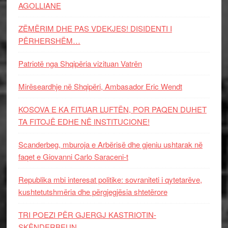
AGOLLIANE
ZËMËRIM DHE PAS VDEKJES! DISIDENTI I
PËRHERSHËM…
Patriotë nga Shqipëria vizituan Vatrën
Mirëseardhje në Shqipëri, Ambasador Eric Wendt
KOSOVA E KA FITUAR LUFTËN, POR PAQEN DUHET
TA FITOJË EDHE NË INSTITUCIONE!
Scanderbeg, mburoja e Arbërisë dhe gjeniu ushtarak në
faqet e Giovanni Carlo Saraceni-t
Republika mbi interesat politike: sovraniteti i qytetarëve,
kushtetutshmëria dhe përgjegjësia shtetërore
TRI POEZI PËR GJERGJ KASTRIOTIN-
SKËNDERBEUN