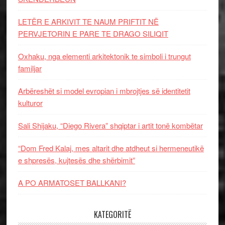
LETËR E ARKIVIT TE NAUM PRIFTIT NË
PERVJETORIN E PARE TE DRAGO SILIQIT
Oxhaku, nga elementi arkitektonik te simboli i trungut
familjar
Arbëreshët si model evropian i mbrojtjes së identitetit
kulturor
Sali Shijaku, “Diego Rivera” shqiptar i artit tonë kombëtar
“Dom Fred Kalaj, mes altarit dhe atdheut si hermeneutikë
e shpresës, kujtesës dhe shërbimit”
A PO ARMATOSET BALLKANI?
KATEGORITË