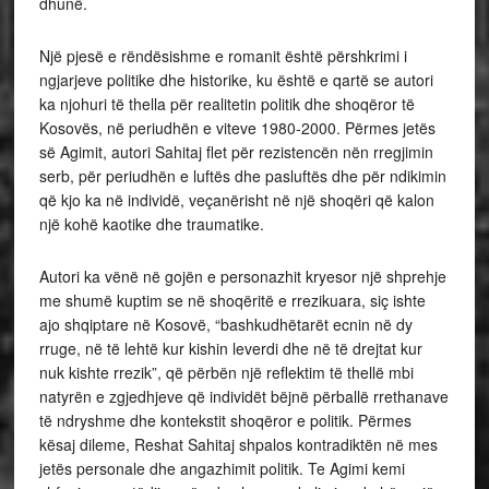
dhunë.
Një pjesë e rëndësishme e romanit është përshkrimi i
ngjarjeve politike dhe historike, ku është e qartë se autori
ka njohuri të thella për realitetin politik dhe shoqëror të
Kosovës, në periudhën e viteve 1980-2000. Përmes jetës
së Agimit, autori Sahitaj flet për rezistencën nën rregjimin
serb, për periudhën e luftës dhe pasluftës dhe për ndikimin
që kjo ka në individë, veçanërisht në një shoqëri që kalon
një kohë kaotike dhe traumatike.
Autori ka vënë në gojën e personazhit kryesor një shprehje
me shumë kuptim se në shoqëritë e rrezikuara, siç ishte
ajo shqiptare në Kosovë, “bashkudhëtarët ecnin në dy
rruge, në të lehtë kur kishin leverdi dhe në të drejtat kur
nuk kishte rrezik”, që përbën një reflektim të thellë mbi
natyrën e zgjedhjeve që individët bëjnë përballë rrethanave
të ndryshme dhe kontekstit shoqëror e politik. Përmes
kësaj dileme, Reshat Sahitaj shpalos kontradiktën në mes
jetës personale dhe angazhimit politik. Te Agimi kemi