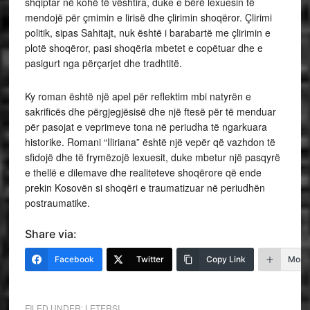
shqiptar në kohë të vështira, duke e bërë lexuesin të
mendojë për çmimin e lirisë dhe çlirimin shoqëror. Çlirimi
politik, sipas Sahitajt, nuk është i barabartë me çlirimin e
plotë shoqëror, pasi shoqëria mbetet e copëtuar dhe e
pasigurt nga përçarjet dhe tradhtitë.
Ky roman është një apel për reflektim mbi natyrën e
sakrificës dhe përgjegjësisë dhe një ftesë për të menduar
për pasojat e veprimeve tona në periudha të ngarkuara
historike. Romani “Iliriana” është një vepër që vazhdon të
sfidojë dhe të frymëzojë lexuesit, duke mbetur një pasqyrë
e thellë e dilemave dhe realiteteve shoqërore që ende
prekin Kosovën si shoqëri e traumatizuar në periudhën
postraumatike.
Share via:
Facebook
Twitter
Copy Link
More
FILED UNDER:
LETERSI