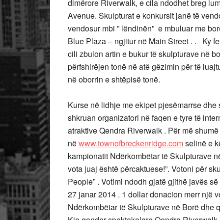
dimërore Riverwalk, e cila ndodhet breg l
Avenue. Skulpturat e konkursit janë të vend
vendosur mbi ” lëndinën” e mbuluar me borë,
Blue Plaza – ngjitur në Main Street . . Ky fe
cili zbulon artin e bukur të skulpturave në b
përfshirëjen tonë në atë gëzimin për të luajt
në oborrin e shtëpisë tonë.
Kurse në lidhje me ekipet pjesëmarrse dhe s
shkruan organizatori në faqen e tyre të intern
atraktive Qendra Riverwalk . Për më shumë
në
www.townofbreckenridge.com
selinë e kë
kampionatit Ndërkombëtar të Skulpturave në 
vota juaj është përcaktuese!”. Votoni për sku
People” . Votimi ndodh gjatë gjithë javës së 
27 janar 2014 . 1 dollar donacion merr një 
Ndërkombëtar të Skulpturave në Borë dhe q
Kjo qender spektakolare Qendra Riverwalk, 