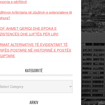
nomia e përfitimit
dihmon krijimtaria në zbulimin e potencialeve të
ehura?
OF. AHMET QERIQI DHE EPOKA E
ZISTENCЁS DHE LUFTЁS PЁR LIRI!
RMAT ALTERNATIVE TË EVIDENTIMIT TË
RIFËS POSTARE NË HISTORINË E POSTËS
QIPTARE
KATEGORITË
egoritë
ARKIV