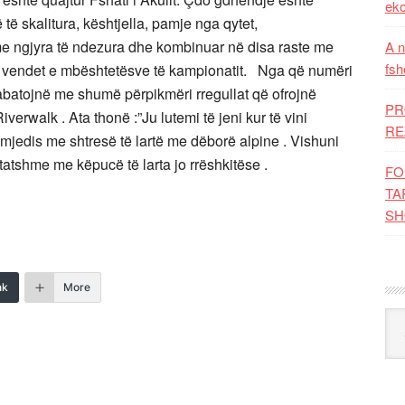
eko
 të skalitura, kështjella, pamje nga qytet,
e me ngjyra të ndezura dhe kombinuar në disa raste me
A n
fsh
 vendet e mbështetësve të kampionatit. Nga që numëri
 zabatojnë me shumë përpikmëri rregullat që ofrojnë
PR
erwalk . Ata thonë :”Ju lutemi të jeni kur të vini
RE
 mjedis me shtresë të lartë me dëborë alpine . Vishuni
atshme me këpucë të larta jo rrëshkitëse .
FO
TA
SH
nk
More
Kat