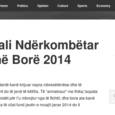
Home
Politics
Opinion
Culture
Sports
Economy
ali Ndërkombëtar
në Borë 2014
dantë kanë krijuar vepra mbresëlënëse dhe të
t do të jenë të këtilla. Të “armatosur” me thika,”sopata
stët për t’u mbrojtur nga të ftohtit, dhe bora ata kanë
la të cilat fund javën e muajit janar 2014 do ti