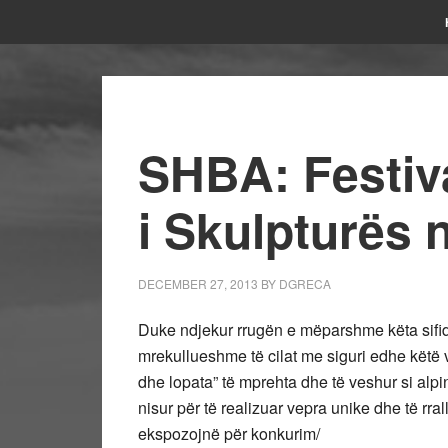
SHBA: Festiv
i Skulpturës 
DECEMBER 27, 2013
BY
DGRECA
Duke ndjekur rrugën e mëparshme këta sifi
mrekullueshme të cilat me siguri edhe këtë vi
dhe lopata” të mprehta dhe të veshur si alpini
nisur për të realizuar vepra unike dhe të rral
ekspozojnë për konkurim/