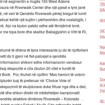
umit në segmentin e rrugës 150 West Adams
TR
osura në Riverwalk Center dhe një pjesë e tyre janë
DA
 në veri të Qendrës Riverwalk përtej bregut të lumit
stival është një kujtim i përhershëm dhe nostaligjik, i
SH
orë. Ajo na kjuton pakëz edhe atë fëmijërinë tonë,
VAT
ur me topa bore dhe skalitur Babagjyshin e Vitit të Ri,
Inj
Nga
humë të dhëna të tjera interesante ju do të njoftoheni
Mal
etit do ti gjeni në flet-palosjet e qendrës
 informacion shikoni edhe informacionin vendosur
Kar
saj ekspozite e cila zbulon 20 vitet e fundit të
Bur
Borë. Por, thuhet në njoftim “Mos harroni të votoni-
Dom
lpturën tuaj të preferuar në “Choice Vote of
të 
ekspozimit të skulpturave duke filluar nga dita e diel,
Fis
votë dhe shkon direkt në mbështetjen kampionatit
endrës atraktive dimërore Riverwalk – Kolorado .
36 
është quajtur Fshati i Akullt. Çdo gdhendje është