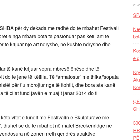
SP
 SHBA për dy dekada me radhë do të mbahet Festivali
New
ët e nga mbarë bota të pasionuar pas këtij arti të
bot
ër të krijuar një art ndryshe, në kushte ndryshe dhe
Kod
e g
dantë kanë krijuar vepra mbresëlënëse dhe të
Kry
t do të jenë të këtilla. Të “armatosur” me thika,”sopata
Aka
stët për t’u mbrojtur nga të ftohtit, dhe bora ata kanë
Ko
la të cilat fund javën e muajit janar 2014 do ti
ÇË
SH
ëto vitet e fundit me Festivalin e Skulpturave me
30
″, thuhet se do të mbahet në malet Breckenridge në
RR
vendosura në zonën rreth qendrës atraktive
PË