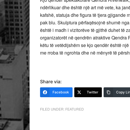
ndërlikuar dhe është një art më vete, ka janë
kafshë, statuja dhe figura të tjera gjigand
pak blu. Skulptura përfaqësojnë shumë nga
është i madh i vizitorëve të gjithë duhet të
organizatorët në qendrën atraktive Qendra Riv
këtu të vetëdijshëm se kjo qendër është një
me rroba të ngrohta dhe në mënyrë të përsht
Share via:
Facebook
Twitter
Copy Li
FILED UNDER:
FEATURED