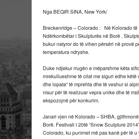
Nga BEQIR SINA, New York/
Breckenridge – Colorado : Në Kolorado të
Ndërkombëtar i Skulpturës në Borë . Skulptor
bukur natyror do të vihen përsëri në provë p
temperatura ndryshe.
Duke ndjekur rrugën e mëparshme këta sifi
mrekullueshme të cilat me siguri edhe këtë vi
dhe lopata” të mprehta dhe të veshur si alpini
nisur për të realizuar vepra unike dhe të rral
ekspozojnë për konkurim.
Janari vjen në Kolorado – SHBA, gjithmonë k
Borë. Festivali i 20të “Snow Sculpture 2014
Colorado, ku punimet më pas kanë për të u 