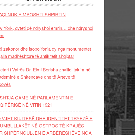
AÇI NUK E MPOSHTI SHPIRTIN
 York, qyteti që ndryshoi emrin… dhe ndryshoi
ën
i zakonor dhe isopolifonia dy nga monumentet
jalla madhështore të antikitetit shqiptar
etari i Vatrës Dr. Elmi Berisha zhvilloi takim në
deminë e Shkencave dhe të Arteve të
sovës
SHTJA ÇAME NË PARLAMENTIN E
QIPËRISË NË VITIN 1921
0 VJET KUJTESË DHE IDENTITET-TRYEZË E
UMBULLAKËT NË OSTROS TË KRAJËS
R SHPËRNGULJEN E ARBËRESHËVE NGA