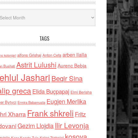
iv
TAGS
arben llalla
alfons Grishaj
Anton Cefa
no kolonjari
Astrit Lulushi
Aurenc Bebja
an Bushati
ehlul Jashari
Beqir Sina
alip greca
Elida Buçpapaj
Elmi Berisha
Eugjen Merlika
er Bytyci
Ermira Babamusta
Frank shkreli
hri Xharra
Fritz
Ilir Levonja
Gezim Llojdia
dovani
kosova
rviste
Kolec Traboini
Keze Kozeta Zylo