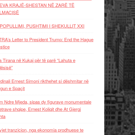
EVA KRAJË-SHESTAN NË ZARË TË
LMACISË
POPULLIMI, PUSHTIMI I SHEKULLIT XXI
RA’s Letter to President Trump: End the Hague
ustice
 Tirana në Kukaj për të parë “Lahuta e
ësisë”
dinali Ernest Simoni rikthehet si dëshmitar në
gun e Spaçit
 Ndre Mjeda, sipas dy figurave monumentale
letrave shqipe, Ernest Koliqit dhe At Gjergj
hta
vjet tranzicion, nga ekonomia prodhuese te