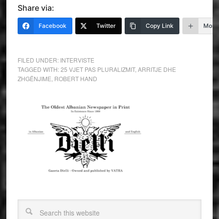
Share via:
Facebook
Twitter
Copy Link
More
FILED UNDER:
INTERVISTE
TAGGED WITH:
25 VJET PAS PLURALIZMIT
,
ARRITJE DHE
ZHGËNJIME
,
ROBERT HAND