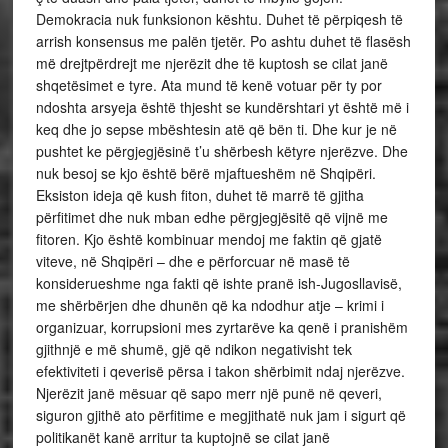
Demokracia nuk funksionon kështu. Duhet të përpiqesh të
arrish konsensus me palën tjetër. Po ashtu duhet të flasësh
më drejtpërdrejt me njerëzit dhe të kuptosh se cilat janë
shqetësimet e tyre. Ata mund të kenë votuar për ty por
ndoshta arsyeja është thjesht se kundërshtari yt është më i
keq dhe jo sepse mbështesin atë që bën ti. Dhe kur je në
pushtet ke përgjegjësinë t’u shërbesh këtyre njerëzve. Dhe
nuk besoj se kjo është bërë mjaftueshëm në Shqipëri.
Eksiston ideja që kush fiton, duhet të marrë të gjitha
përfitimet dhe nuk mban edhe përgjegjësitë që vijnë me
fitoren. Kjo është kombinuar mendoj me faktin që gjatë
viteve, në Shqipëri – dhe e përforcuar në masë të
konsiderueshme nga fakti që ishte pranë ish-Jugosllavisë,
me shërbërjen dhe dhunën që ka ndodhur atje – krimi i
organizuar, korrupsioni mes zyrtarëve ka qenë i pranishëm
gjithnjë e më shumë, gjë që ndikon negativisht tek
efektiviteti i qeverisë përsa i takon shërbimit ndaj njerëzve.
Njerëzit janë mësuar që sapo merr një punë në qeveri,
siguron gjithë ato përfitime e megjithatë nuk jam i sigurt që
politikanët kanë arritur ta kuptojnë se cilat janë