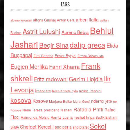
TAGS
arben llalla
alfons Grishaj
Anton Cefa
asllan
albano kolonjari
Behlul
Astrit Lulushi
Aurenc Bebja
Bushati
Jashari
dalip greca
Beqir Sina
Elida
Buçpapaj
Enver Bytyci
Elmi Berisha
Ermira Babamusta
Frank
Eugjen Merlika
Fahri Xharra
shkreli
Ilir
Gezim Llojdia
Fritz radovani
Levonja
Interviste
Kolec Traboini
Keze Kozeta Zylo
kosova
Kosove
nderroi jete
Marjana Bulku
ne
Murat Gecaj
Rafaela Prifti
Rafael
Nene Tereza
Kosove
presidenti Nishani
Floqi
Raimonda Moisiu
Ramiz Lushaj
reshat kripa
Sadik Elshani
Sokol
Shefqet Kercelli
shqiperia
shqiptaret
SHBA