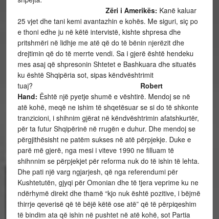
Zëri i Amerikës:
Kanë kaluar
25 vjet dhe tani kemi avantazhin e kohës. Me siguri, siç po
e thoni edhe ju në këtë intervistë, kishte shpresa dhe
pritshmëri në lidhje me atë që do të bënin njerëzit dhe
drejtimin që do të merrte vendi. Sa i gjerë është hendeku
mes asaj që shpresonin Shtetet e Bashkuara dhe situatës
ku është Shqipëria sot, sipas këndvështrimit
tuaj?
Robert
Hand:
Është një pyetje shumë e vështirë. Mendoj se në
atë kohë, meqë ne ishim të shqetësuar se si do të shkonte
tranzicioni, i shihnim gjërat në këndvështrimin afatshkurtër,
për ta futur Shqipërinë në rrugën e duhur. Dhe mendoj se
përgjithësisht ne patëm sukses në atë përpjekje. Duke e
parë më gjerë, nga mesi i viteve 1990 ne filluam të
shihnnim se përpjekjet për reforma nuk do të ishin të lehta.
Dhe pati një varg ngjarjesh, që nga referendumi për
Kushtetutën, gjyqi për Omonian dhe të tjera veprime ku ne
ndërhymë direkt dhe thamë “kjo nuk është pozitive, i bëjmë
thirrje qeverisë që të bëjë këtë ose atë” që të përpiqeshim
të bindim ata që ishin në pushtet në atë kohë, sot Partia