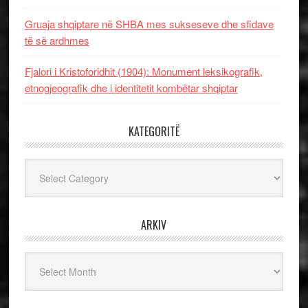
Gruaja shqiptare në SHBA mes sukseseve dhe sfidave
të së ardhmes
Fjalori i Kristoforidhit (1904): Monument leksikografik,
etnogjeografik dhe i identitetit kombëtar shqiptar
KATEGORITË
Kategoritë
ARKIV
Arkiv