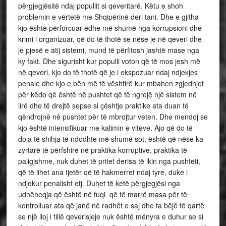
përgjegjësitë ndaj popullit si qeveritarë. Këtu e shoh
problemin e vërtetë me Shqipërinë deri tani. Dhe e gjitha
kjo është përforcuar edhe më shumë nga korrupsioni dhe
krimi i organizuar, që do të thotë se nëse je në qeveri dhe
je pjesë e atij sistemi, mund të përfitosh jashtë mase nga
ky fakt. Dhe sigurisht kur populli voton që të mos jesh më
në qeveri, kjo do të thotë që je i ekspozuar ndaj ndjekjes
penale dhe kjo e bën më të vështirë kur mbahen zgjedhjet
për këdo që është në pushtet që të ngrejë një sistem në
lirë dhe të drejtë sepse si çështje praktike ata duan të
qëndrojnë në pushtet për të mbrojtur veten. Dhe mendoj se
kjo është intensifikuar me kalimin e viteve. Ajo që do të
doja të shihja të ndodhte më shumë sot, është që nëse ka
zyrtarë të përfshirë në praktika korruptive, praktika të
paligjshme, nuk duhet të pritet derisa të ikin nga pushteti,
që të lihet ana tjetër që të hakmerret ndaj tyre, duke i
ndjekur penalisht etj. Duhet të ketë përgjegjësi nga
udhëheqja që është në fuqi që të marrë masa për të
kontrolluar ata që janë në radhët e saj dhe ta bëjë të qartë
se një lloj i tillë qeverisjeje nuk është mënyra e duhur se si