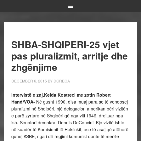
SHBA-SHQIPERI-25 vjet
pas pluralizmit, arritje dhe
zhgënjime
DECEMBER 6, 2015
BY
DGRECA
Intervist
ë
e znj.Keida Kostreci me zotin Robert
Hand/VOA-
Në gusht 1990, disa muaj para se të vendosej
pluralizmi në Shqipëri, një delegacion amerikan bëri vizitën
e parë zyrtare në Shqipëri që nga viti 1946, drejtuar nga
ish- Senatori demokrat Dennis DeConcini. Kjo vizitë ishte
në kuadër të Komisionit të Helsinkit, ose të asaj që atëherë
quhej KSBE, nga i cili regjimi komunist donte të merrte