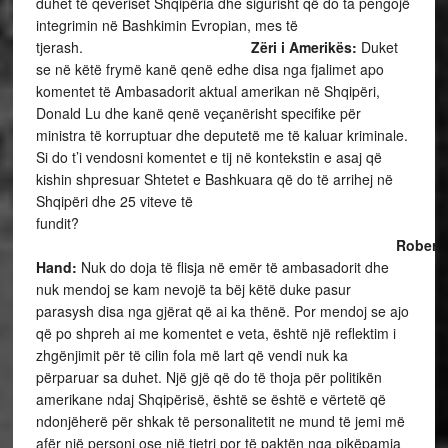
duhet të qeveriset Shqipëria dhe sigurisht që do ta pengojë
integrimin në Bashkimin Evropian, mes të
tjerash.
Zëri i Amerikës:
Duket
se në këtë frymë kanë qenë edhe disa nga fjalimet apo
komentet të Ambasadorit aktual amerikan në Shqipëri,
Donald Lu dhe kanë qenë veçanërisht specifike për
ministra të korruptuar dhe deputetë me të kaluar kriminale.
Si do t’i vendosni komentet e tij në kontekstin e asaj që
kishin shpresuar Shtetet e Bashkuara që do të arrihej në
Shqipëri dhe 25 viteve të
fundit?
Robert
Hand:
Nuk do doja të flisja në emër të ambasadorit dhe
nuk mendoj se kam nevojë ta bëj këtë duke pasur
parasysh disa nga gjërat që ai ka thënë. Por mendoj se ajo
që po shpreh ai me komentet e veta, është një reflektim i
zhgënjimit për të cilin fola më lart që vendi nuk ka
përparuar sa duhet. Një gjë që do të thoja për politikën
amerikane ndaj Shqipërisë, është se është e vërtetë që
ndonjëherë për shkak të personalitetit ne mund të jemi më
afër një personi ose një tjetri por të paktën nga pikëpamja