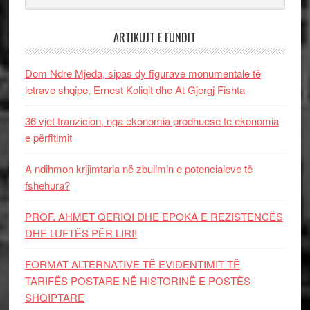
ARTIKUJT E FUNDIT
Dom Ndre Mjeda, sipas dy figurave monumentale të
letrave shqipe, Ernest Koliqit dhe At Gjergj Fishta
36 vjet tranzicion, nga ekonomia prodhuese te ekonomia
e përfitimit
A ndihmon krijimtaria në zbulimin e potencialeve të
fshehura?
PROF. AHMET QERIQI DHE EPOKA E REZISTENCЁS
DHE LUFTЁS PЁR LIRI!
FORMAT ALTERNATIVE TË EVIDENTIMIT TË
TARIFËS POSTARE NË HISTORINË E POSTËS
SHQIPTARE