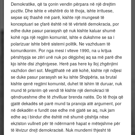
Demokratike, që ta çonin vendin përpara në një drejtim
pozitiv. Dhe ishte e vështirë do të thoja, ishte irrituese,
sepse siç thashë më parë, kishte një mungesë të
konceptuari se çfarë është në të vërtetë demokracia, por
edhe duke pasur parasysh që nuk kishte kaluar shumë
kohë nga një regjim komunist, ishte e dukshme se sa i
polarizuar ishte bërë sistemi politik. Ne vazhduam të
komunikonim. Por nga mesi i viteve 1990, na u krijua
përshtypja se zëri unë nuk po dëgjohej aq sa më parë dhe
kjo ishte disi zhgënjyese. Herë pas here ky lloj zhgënjimi
vazhdon deri sot. Megjithatë në atë kohë, kishte një ndjesi
se duke pasur parasysh se ku ishte Shqipëria, sa brutal
kishte qenë regjimi komunist, duhet të ishim të duruar, nuk
mund të prisnim që vendi të kishte një demokraci të
qëndrueshme dhe të zhvilluar brenda natës. Do të thoja që
gjatë dekadës së parë mund ta pranoja atë argument, por
në dekadën e fundit ose edhe më gjatë se aq, nuk jam
edhe aq i bindur dhe është më shumë çështja nëse
ekziston vullneti për të ndërmarrë hapat e mëtejshme për
të lëvizur drejt demokracisë. Nuk mundemi thjesht të