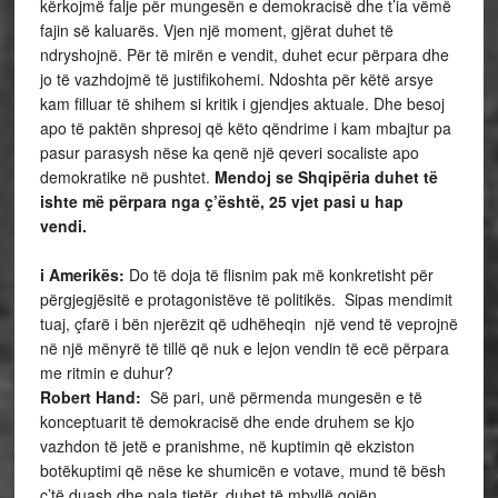
kërkojmë falje për mungesën e demokracisë dhe t’ia vëmë
fajin së kaluarës. Vjen një moment, gjërat duhet të
ndryshojnë. Për të mirën e vendit, duhet ecur përpara dhe
jo të vazhdojmë të justifikohemi. Ndoshta për këtë arsye
kam filluar të shihem si kritik i gjendjes aktuale. Dhe besoj
apo të paktën shpresoj që këto qëndrime i kam mbajtur pa
pasur parasysh nëse ka qenë një qeveri socaliste apo
demokratike në pushtet.
Mendoj se Shqipëria duhet të
ishte më përpara nga ç’është, 25 vjet pasi u hap
vendi.
Zë
i Amerikës:
Do të doja të flisnim pak më konkretisht për
përgjegjësitë e protagonistëve të politikës. Sipas mendimit
tuaj, çfarë i bën njerëzit që udhëheqin një vend të veprojnë
në një mënyrë të tillë që nuk e lejon vendin të ecë përpara
me ritmin e duhur?
Robert Hand:
Së pari, unë përmenda mungesën e të
konceptuarit të demokracisë dhe ende druhem se kjo
vazhdon të jetë e pranishme, në kuptimin që ekziston
botëkuptimi që nëse ke shumicën e votave, mund të bësh
ç’të duash dhe pala tjetër, duhet të mbyllë gojën.