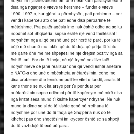
ndryshim i jashtëzakonshëm dhe nëse kam parasysh edhe
disa nga ngjarjet e viteve të hershme – fundin e viteve
1990, 1997-a, kur gjërat u përmbysën, pati probleme – por
vendi i kapërceu ato dhe pati edhe disa përparime të
mëtejshme. Pra pakënaqësia ime nuk është edhe aq se ku
ndodhet sot Shqipëria, sepse është një vend thellësisht i
ndryshëm nga ai që pashë unë për herë të parë, por ka të
bëjë më shumë me faktin që do të doja që prirja të ishte
më qartë dhe më me shpejtësi në një drejtim pozitiv nga sa
është tani. Por do të thoja, në një frymë pozitive falë
ndryshimeve që janë realizuar dhe që vendi është anëtare
e NATO-s dhe unë e mbështeta anëtarësimin, edhe me
disa probleme dhe tensione politike vitet e fundit, analistët
kanë thënë se nuk ka arsye për t’u penduar për
anëtarësimin sepse ndihmoi për të kapërcyer më mirë disa
nga krizat sesa mund t’i kishte kapërcyer ndryshe. Ne nuk
mund ta dime se si do të kishte qenë në rrethana të
ndryshme por unë do të thoja që Shqipëria nuk do të
kthehet pas dhe shqetësimi im kryesor është se sa shpejt
do të vazhdojë të ecë përpara
.