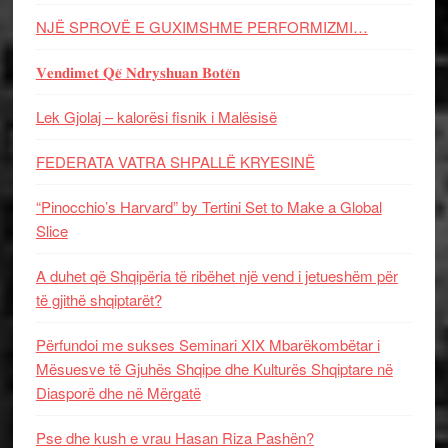
NJË SPROVË E GUXIMSHME PERFORMIZMI…
𝐕𝐞𝐧𝐝𝐢𝐦𝐞𝐭 𝐐𝐞̈ 𝐍𝐝𝐫𝐲𝐬𝐡𝐮𝐚𝐧 𝐁𝐨𝐭𝐞̈𝐧
Lek Gjolaj – kalorësi fisnik i Malësisë
FEDERATA VATRA SHPALLË KRYESINË
“Pinocchio’s Harvard” by Tertini Set to Make a Global
Slice
A duhet që Shqipëria të ribëhet një vend i jetueshëm për
të gjithë shqiptarët?
Përfundoi me sukses Seminari XIX Mbarëkombëtar i
Mësuesve të Gjuhës Shqipe dhe Kulturës Shqiptare në
Diasporë dhe në Mërgatë
Pse dhe kush e vrau Hasan Riza Pashën?