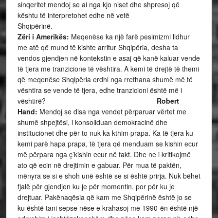
sinqeritet mendoj se ai nga kjo niset dhe shpresoj që
kështu të interpretohet edhe në vetë
Shqipërinë.
Zëri i Amerikës:
Meqenëse ka një farë pesimizmi lidhur
me atë që mund të kishte arritur Shqipëria, desha ta
vendos gjendjen në kontekstin e asaj që kanë kaluar vende
të tjera me tranzicione të vështira. A kemi të drejtë të themi
që meqenëse Shqipëria erdhi nga rrethana shumë më të
vështira se vende të tjera, edhe tranzicioni është më i
vështirë?
Robert
Hand:
Mendoj se disa nga vendet përparuar vërtet me
shumë shpejtësi, i konsoliduan demokracinë dhe
institucionet dhe për to nuk ka kthim prapa. Ka të tjera ku
kemi parë hapa prapa, të tjera që menduam se kishin ecur
më përpara nga ç’kishin ecur në fakt. Dhe ne i kritikojmë
ato që ecin në drejtimin e gabuar. Për mua të paktën,
mënyra se si e shoh unë është se si është prirja. Nuk bëhet
fjalë për gjendjen ku je për momentin, por për ku je
drejtuar. Pakënaqësia që kam me Shqipërinë është jo se
ku është tani sepse nëse e krahasoj me 1990-ën është një