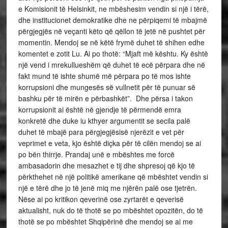
e Komisionit të Helsinkit, ne mbëshesim vendin si një i tërë,
dhe institucionet demokratike dhe ne përpiqemi të mbajmë
përgjegjës në veçanti këto që qëllon të jetë në pushtet për
momentin. Mendoj se në këtë frymë duhet të shihen edhe
komentet e zotit Lu. Ai po thotë: “Mjaft më kështu. Ky është
një vend i mrekullueshëm që duhet të ecë përpara dhe në
fakt mund të ishte shumë më përpara po të mos ishte
korrupsioni dhe mungesës së vullnetit për të punuar së
bashku për të mirën e përbashkët”. Dhe përsa i takon
korrupsionit ai është në gjendje të përmendë emra
konkretë dhe duke iu kthyer argumentit se secila palë
duhet të mbajë para përgjegjësisë njerëzit e vet për
veprimet e veta, kjo është diçka për të cilën mendoj se ai
po bën thirrje. Prandaj unë e mbështes me forcë
ambasadorin dhe mesazhet e tij dhe shpresoj që kjo të
përkthehet në një politikë amerikane që mbështet vendin si
një e tërë dhe jo të jenë miq me njërën palë ose tjetrën.
Nëse ai po kritikon qeverinë ose zyrtarët e qeverisë
aktualisht, nuk do të thotë se po mbështet opozitën, do të
thotë se po mbështet Shqipërinë dhe mendoj se ai me