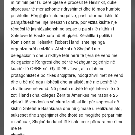
miratimin për t’u bërë pjesë e procesit të Helsinkit, duke
shpresuar të menaxhonte ndryshimet dhe të mos humbte
pushtetin. Përgjigjia ishte negative, pasi reformat ishin të
pamjaftueshme, një mesazh i qartë, por vizita kishte një
rëndësi të jashtëzakonshme sepse u pa si një rikthim i
Shteteve të Bashkuara në Shqipëri. Këshilltari politik i
Komisionit të Helsinkit, Robert Hand ishte një nga
organizatorët e vizitës. Ai shkoi në Shqipëri me
delegacionin dhe u rikthye tetë herë të tjera në vend me
delegacione Kongresi dhe për të vëzhguar zgjedhje në
kuadër të OSBE-së. Gjatë 25 viteve, ai u njoh me
protagonistët e politikës shqiptare, ndoqi zhvillimet në vend
dhe u bë një nga njohësit dhe analistët më me peshë të
zhvillimeve në vend. Në pjesën e dytë të një intervistë që
zoti Hand i dha koleges Zërit të Amerikës me rastin e 25
vjetorit të vendosjes së pluralizmit, ai flet për shpresat që
kishin Shtetet e Bashkuara dhe në ç’masë u realizuan ato,
sukseset dhe zhgënjimet dhe thotë se megjithë përparimin
e shënuar, Shqipëria duhet të kishte ecur përpara me ritme
më të
shpejt