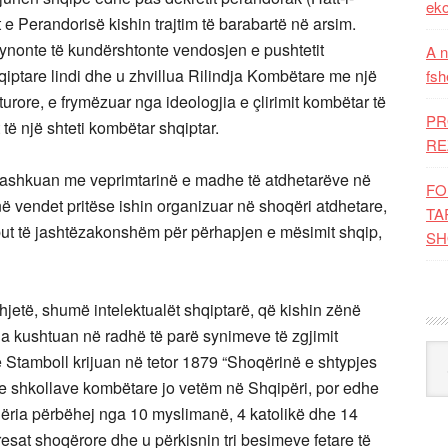
eko
 e Perandorisë kishin trajtim të barabartë në arsim.
synonte të kundërshtonte vendosjen e pushtetit
A n
hqiptare lindi dhe u zhvillua Rilindja Kombëtare me një
fsh
turore, e frymëzuar nga ideologjia e çlirimit kombëtar të
PR
ë një shteti kombëtar shqiptar.
RE
 bashkuan me veprimtarinë e madhe të atdhetarëve në
FO
në vendet pritëse ishin organizuar në shoqëri atdhetare,
TA
but të jashtëzakonshëm për përhapjen e mësimit shqip,
SH
jetë, shumë intelektualët shqiptarë, që kishin zënë
ia kushtuan në radhë të parë synimeve të zgjimit
Kat
ë Stamboll krijuan në tetor 1879 “Shoqërinë e shtypjes
n e shkollave kombëtare jo vetëm në Shqipëri, por edhe
oqëria përbëhej nga 10 myslimanë, 4 katolikë dhe 14
tresat shoqërore dhe u përkisnin tri besimeve fetare të