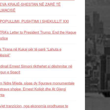
EVA KRAJË-SHESTAN NË ZARË TË
LMACISË
POPULLIMI, PUSHTIMI I SHEKULLIT XXI
RA’s Letter to President Trump: End the Hague
ustice
 Tirana në Kukaj për të parë “Lahuta e
ësisë”
dinali Ernest Simoni rikthehet si dëshmitar në
gun e Spaçit
 Ndre Mjeda, sipas dy figurave monumentale
letrave shqipe, Ernest Koliqit dhe At Gjergj
hta
vjet tranzicion, nga ekonomia prodhuese te