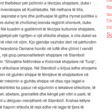
nt thelbësor për pohimin e lëvizjes shqiptare, duke i
Ko
rivendosjes së Kushtetutës. Në rrethana të tilla,
Nen
spiratat e tyre dhe pothuajse të gjitha rrymat politike u
Flo
duhej të zhvillohej brenda regjimit xhonturk, duke
Els
 Në kuadrin e gjallërimit të lëvizjes kulturore shqiptare,
So
pjekjet për ngritjen e një shkolle shqipe, e cila duket se
ë vitet në vijim. Kjo gjendje vazhdoi deri në përfundim
Perandoria Osmane humbi në luftë dhe çlirimi I vendit
e, një grup personalitetesh shqiptare në Stamboll
in “Shoqëria Ndihmëse e Kolonisë shqiptare në Turqi”,
a e shkollave shqipe. Në Stamboll u krijua edhe shoqeria
mimin në gjuhën shqipe të fëmijëve të shqiptarëve në
a për mësimin e gjuhës shqipe në disa nga lagjet e
shtirësi ka pasur në sigurimin e teksteve shkollore, të
kstet: abetare, gramatikë dhe këngë për vitin e parë, të
nit u dërguan menjëherë në Stamboll. Krahas këtyre
 hapnin shkolla të reja edhe në lagje të tjera të