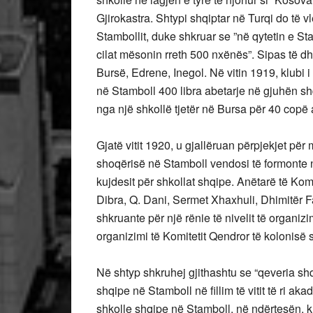
Gjirokastra. Shtypi shqiptar në Turqi do të 
Stambollit, duke shkruar se ”në qytetin e St
cilat mësonin rreth 500 nxënës”. Sipas të d
Bursë, Edrene, Inegol. Në vitin 1919, klubi i
në Stamboll 400 libra abetarje në gjuhën sh
nga një shkollë tjetër në Bursa për 40 copë 
Gjatë vitit 1920, u gjallëruan përpjekjet pë
shoqërisë në Stamboll vendosi të formonte nj
kujdesit për shkollat ​​shqipe. Anëtarë të Ko
Dibra, Q. Dani, Sermet Xhaxhuli, Dhimitër F
shkruante për një rënie të nivelit të organi
organizimi të Komitetit Qendror të kolonisë 
Në shtyp shkruhej gjithashtu se “qeveria shq
shqipe në Stamboll në fillim të vitit të ri ak
shkolle shqipe në Stamboll, në ndërtesën, k