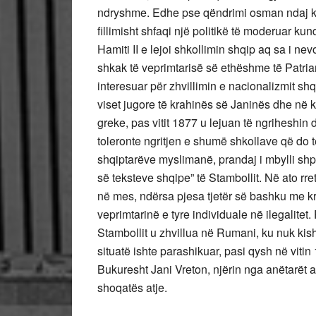
ndryshme. Edhe pse qëndrimi osman ndaj kë
fillimisht shfaqi një politikë të moderuar ku
Hamiti II e lejoi shkollimin shqip aq sa i nev
shkak të veprimtarisë së ethëshme të Patriark
interesuar për zhvillimin e nacionalizmit shq
viset jugore të krahinës së Janinës dhe në k
greke, pas vitit 1877 u lejuan të ngriheshin 
toleronte ngritjen e shumë shkollave që do t
shqiptarëve myslimanë, prandaj i mbylli shp
së teksteve shqipe” të Stambollit. Në ato rr
në mes, ndërsa pjesa tjetër së bashku me k
veprimtarinë e tyre individuale në ilegalitet.
Stambollit u zhvillua në Rumani, ku nuk kis
situatë ishte parashikuar, pasi qysh në viti
Bukuresht Jani Vreton, njërin nga anëtarët ak
shoqatës atje.