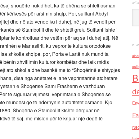
saj shoqërie nuk dihet, ka të dhëna se shteti osman
Ark
ndër kërkesës për arsimin shqip. Por, sulltani Abdyl
ojitej dhe në ato vende ku i duhej, në jug të vendit për
anës së Stambollit dhe të shtetit grek. Sulltani ishte i
iptar të kontrolluar dhe vetëm për aq sa I duhej atij. Në
rahinën e Manastirit, ku vepronte kultura ortodokse
disa shkolla shqipe, por, Porta e Lartë nuk mund ta
alba
ë bënin zhvillimin kulturor kombëtar dhe laik midis
asll
ejt ato shkolla dhe bashkë me to “Shoqërinë e shtypjes
B
ethana, disa nga anëtarët e lane veprimtarinë atdhetare
ryetarin e Shoqërisë Sami Frashërin e vazhduan
d
 Për të siguruar vijimësi, veprimtaria e Shoqërisë së
hte mundësi që të ndërhynin autoritetet osmane. Kjo
Env
n 1880, Shoqëria e Stambollit kishte dërguar në
Fa
tivë të saj, me mision për të krijuar një degë të
ra
Inte