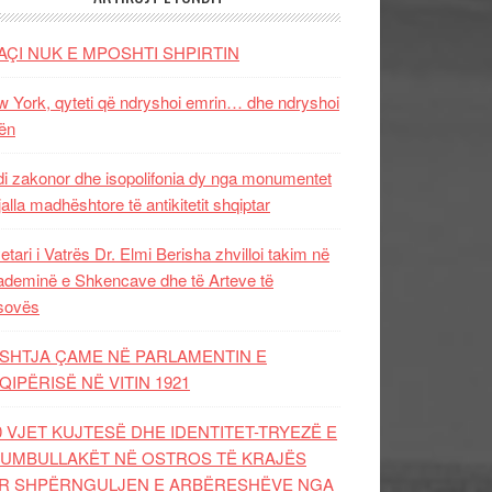
AÇI NUK E MPOSHTI SHPIRTIN
 York, qyteti që ndryshoi emrin… dhe ndryshoi
ën
i zakonor dhe isopolifonia dy nga monumentet
jalla madhështore të antikitetit shqiptar
etari i Vatrës Dr. Elmi Berisha zhvilloi takim në
deminë e Shkencave dhe të Arteve të
sovës
SHTJA ÇAME NË PARLAMENTIN E
QIPËRISË NË VITIN 1921
0 VJET KUJTESË DHE IDENTITET-TRYEZË E
UMBULLAKËT NË OSTROS TË KRAJËS
R SHPËRNGULJEN E ARBËRESHËVE NGA