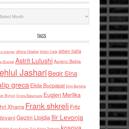
iv
TAGS
arben llalla
alfons Grishaj
Anton Cefa
no kolonjari
Astrit Lulushi
Aurenc Bebja
an Bushati
ehlul Jashari
Beqir Sina
alip greca
Elida Buçpapaj
Elmi Berisha
Eugjen Merlika
er Bytyci
Ermira Babamusta
Frank shkreli
hri Xharra
Fritz
Ilir Levonja
Gezim Llojdia
dovani
kosova
rviste
Kolec Traboini
Keze Kozeta Zylo