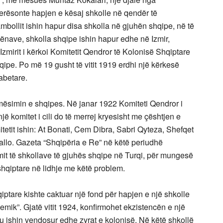
vlerësonte hapjen e kësaj shkolle në qendër të
ambollit ishin hapur disa shkolla në gjuhën shqipe, në të
hënave, shkolla shqipe ishin hapur edhe në Izmir,
 Izmirit i kërkoi Komitetit Qendror të Kolonisë Shqiptare
qipe. Po më 19 gusht të vitit 1919 erdhi një kërkesë
abetare.
r mësimin e shqipes. Në janar 1922 Komiteti Qendror i
ë komitet i cili do të merrej kryesisht me çështjen e
mitetit ishin: At Bonati, Cem Dibra, Sabri Qyteza, Shefqet
allo. Gazeta “Shqipëria e Re” në këtë periudhë
zimit të shkollave të gjuhës shqipe në Turqi, për mungesë
shqiptare në lidhje me këtë problem.
iptare kishte caktuar një fond për hapjen e një shkolle
ademik”. Gjatë vitit 1924, konfirmohet ekzistencën e një
u ishin vendosur edhe zyrat e kolonisë. Në këtë shkollë