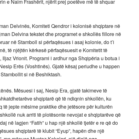
rin e Naim Frashërit, njërit prej poetëve më të shquar
man Delvinës, Komiteti Qendror i kolonisë shqiptare në
ejman Delvina tekstet dhe programet e shkollës fillore në
ruar në Stamboll si përfaqësues i asaj kolonie, do t’i
onë, të njëjtën kërkesë përfaqësuesit e Komitetit të
, Iljaz Vrionit. Programi i ardhur nga Shqipëria u botua i
 Nesip Erës (Voshtinës). Gjatë kësaj periudhe u happen
 Stambollit si në Beshiktash.
nxënës. Mësuesi i saj, Nesip Era, gjatë takimeve të
ashkatdhetarëve shqiptarë që të ndiqnin shkollën, ku
q të jepte mësime praktike dhe jetësore për kulturën
shkollë nuk arriti të plotësonte nevojat e shqiptarëve që
daj në lagjen “Fatih” u hap një shkollë tjetër e re që do
qësues shqiptarë të klubit “Eyup”, hapën dhe një
va”, me mësues Muntaz Kokalari, një djalë nga