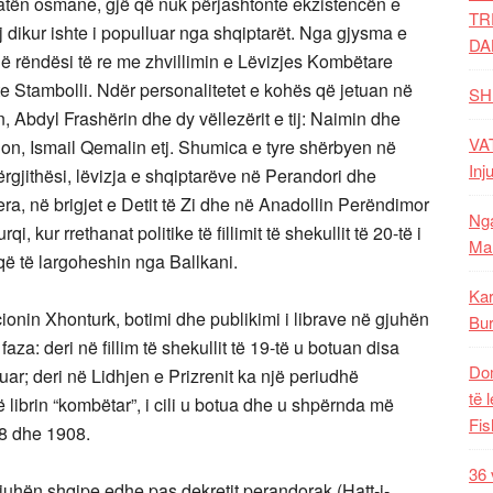
ratën osmane, gjë që nuk përjashtonte ekzistencën e
TR
dikur ishte i populluar nga shqiptarët. Nga gjysma e
DA
jë rëndësi të re me zhvillimin e Lëvizjes Kombëtare
te Stambolli. Ndër personalitetet e kohës që jetuan në
SH
bdyl Frashërin dhe dy vëllezërit e tij: Naimin dhe
VAT
, Ismail Qemalin etj. Shumica e tyre shërbyen në
Inj
gjithësi, lëvizja e shqiptarëve në Perandori dhe
era, në brigjet e Detit të Zi dhe në Anadollin Perëndimor
Nga
i, kur rrethanat politike të fillimit të shekullit të 20-të i
Mal
ë të largoheshin nga Ballkani.
Kar
cionin Xhonturk, botimi dhe publikimi i librave në gjuhën
Bur
a: deri në fillim të shekullit të 19-të u botuan disa
Dom
izuar; deri në Lidhjen e Prizrenit ka një periudhë
të 
në librin “kombëtar”, i cili u botua dhe u shpërnda më
Fis
78 dhe 1908.
36 
juhën shqipe edhe pas dekretit perandorak (Hatt-i-