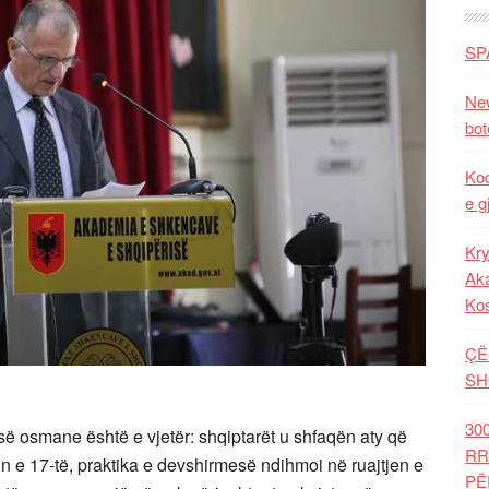
SP
New
bot
Kod
e g
Kry
Aka
Ko
ÇË
SH
30
së osmane është e vjetër: shqiptarët u shfaqën aty që
RR
lin e 17-të, praktika e devshirmesë ndihmoi në ruajtjen e
PË