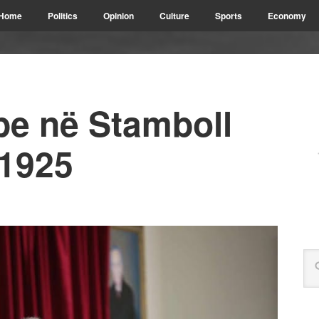
Home
Politics
Opinion
Culture
Sports
Economy
pe në Stamboll
-1925