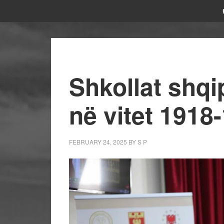
Shkollat shqi
në vitet 1918
FEBRUARY 24, 2025
BY
S P