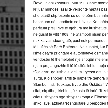
Revolucioni xhonturk i vitit 1908 ishte mome
krijuar mundësi asaj të vepronte haptas pas 
shqiptarët shpresonin se do të përmbushnin a
bashkuan në mendimin se Lëvizja Kombëtare 
përfituar prej lirive të njohura me kushtetutë.
në gusht të vitit 1908, në Stamboll nisën për
nuk ka vazhduar gjatë, pasi nuk përmendet n
të Luftës së Parë Botërore. Në kushtet, kur 
ishte detyra prioritare e autoriteteve osman
vendosën të themelojnë një shoqëri me emr
njëra prej angazhimit të të cilës ishte hapj
“Djalëria”, që kishte si qëllim kryesor arsi
Turqi. Kjo shoqëri arriti të hapte tre qendr
Stambollit si: Topkapı, Eyüp dhe Üsküdar. Vë
cilat, siç dihej, kishin një kosto të lartë. Te
cilat u shtypën nga shtypshkronja e Elbasa
shkollave, atdhetarët shqiptarë u përpoqën të