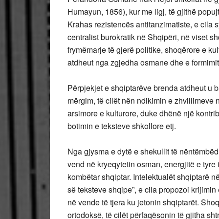
Humayun, 1856), kur me ligj, të gjithë popujt
Krahas rezistencës antitanzimatiste, e cila 
centralist burokratik në Shqipëri, në viset s
frymëmarje të gjerë politike, shoqërore e kul
atdheut nga zgjedha osmane dhe e formimit t
Përpjekjet e shqiptarëve brenda atdheut u
mërgim, të cilët nën ndikimin e zhvillimeve 
arsimore e kulturore, duke dhënë një kontri
botimin e teksteve shkollore etj.
Nga gjysma e dytë e shekullit të nëntëmbëdh
vend në kryeqytetin osman, energjitë e tyre 
kombëtar shqiptar. Intelektualët shqiptarë n
së teksteve shqipe”, e cila propozoi krijimi
në vende të tjera ku jetonin shqiptarët. Sh
ortodoksë, të cilët përfaqësonin të gjitha sh