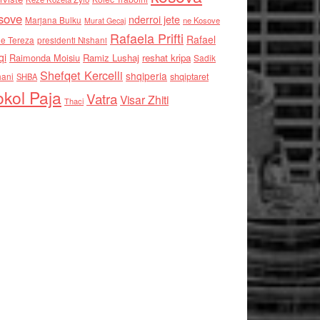
sove
nderroi jete
Marjana Bulku
ne Kosove
Murat Gecaj
Rafaela Prifti
Rafael
e Tereza
presidenti Nishani
qi
Raimonda Moisiu
Ramiz Lushaj
reshat kripa
Sadik
Shefqet Kercelli
shqiperia
hani
shqiptaret
SHBA
kol Paja
Vatra
Visar Zhiti
Thaci