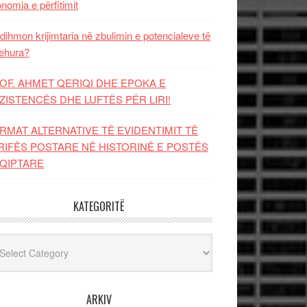
nomia e përfitimit
dihmon krijimtaria në zbulimin e potencialeve të
ehura?
OF. AHMET QERIQI DHE EPOKA E
ZISTENCЁS DHE LUFTЁS PЁR LIRI!
RMAT ALTERNATIVE TË EVIDENTIMIT TË
RIFËS POSTARE NË HISTORINË E POSTËS
QIPTARE
KATEGORITË
egoritë
ARKIV