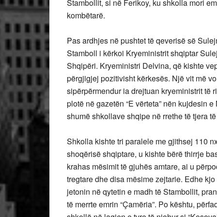
Stambollit, si në Ferikoy, ku shkolla mori em
kombëtarë.
Pas ardhjes në pushtet të qeverisë së Sulej
Stamboll i kërkoi Kryeministrit shqiptar Sul
Shqipëri. Kryeministri Delvina, që kishte vep
përgjigjej pozitivisht kërkesës. Një vit më v
sipërpërmendur ia drejtuan kryeministrit të ri
plotë në gazetën “E vërteta” nën kujdesin e
shumë shkollave shqipe në rrethe të tjera të
Shkolla kishte tri paralele me gjithsej 110 
shoqërisë shqiptare, u kishte bërë thirrje b
krahas mësimit të gjuhës amtare, ai u përpo
tregtare dhe disa mësime zejtarie. Edhe kjo 
jetonin në qytetin e madh të Stambollit, pran
të merrte emrin “Çamëria”. Po kështu, përfa
shkollë në lagjen e tyre të njohur si “Koso