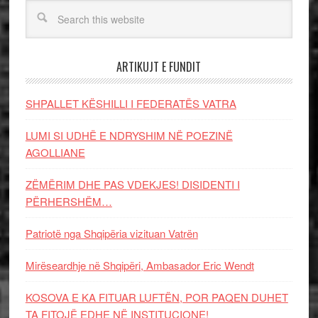
ARTIKUJT E FUNDIT
SHPALLET KËSHILLI I FEDERATËS VATRA
LUMI SI UDHË E NDRYSHIM NË POEZINË
AGOLLIANE
ZËMËRIM DHE PAS VDEKJES! DISIDENTI I
PËRHERSHËM…
Patriotë nga Shqipëria vizituan Vatrën
Mirëseardhje në Shqipëri, Ambasador Eric Wendt
KOSOVA E KA FITUAR LUFTËN, POR PAQEN DUHET
TA FITOJË EDHE NË INSTITUCIONE!