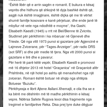
“Është libër që e arrin sagën e romanit. E bukura e kësaj
veprës dhe hidhura që shkojnë të dyja bashkë është që,
asgjë nuk është imagjinare, është diçka që me të vërtet
shumë familje kosovare e kanë përjetuar, dhe ende janë të
mbyllur në vete nga ndodhitë e moçme”, tha Gashi.
Elisabeth Kaestli (1945) u rrit në Biel/Bienne të Zvicrës.
Studimet për përkthimin i ka mbaruar në Gjenevë dhe
Trieste. Që nga vitit 1973 punoi si gazetare për Agjencinë e
Lajmeve Zvicerane, për “Tages-Anzeiger”, për radio DRS
(sot SRF) si dhe për medie të tjera. Nga viti 2000 punoi si
gazetare e lirë dhe e pavarur.
Për herë të parë këtë vepër, Elisabeth Kaestli e promovoi
më 16 dhjetor 2013 në hotel “Graçanica” në Graçanicë afër
Prishtinës, në një hotel po ashtu që menaxhohet nga një
zviceran. Romani është botuar në shqip nga shtëpia
Botuese “Buzuku”.
Përkthyesja e librit Ajtene Asllani-Xhemajli, e cila tha se e
ka bërë me dëshirën më të madhe përkthimin e kësaj
vepre. Ndërsa Safete Rugova lexoi disa fragmente nga
tregimet e familjarëve Reka. Disa prej tyre duke dëgjuar