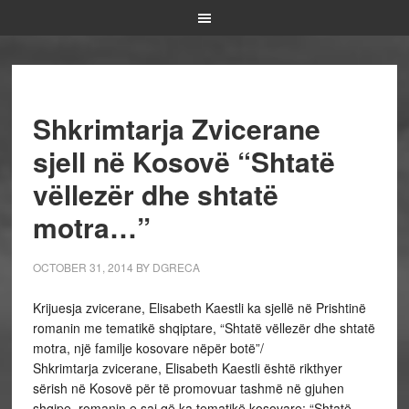
Shkrimtarja Zvicerane
sjell në Kosovë “Shtatë
vëllezër dhe shtatë
motra…”
OCTOBER 31, 2014
BY
DGRECA
Krijuesja zvicerane, Elisabeth Kaestli ka sjellë në Prishtinë
romanin me tematikë shqiptare, “Shtatë vëllezër dhe shtatë
motra, një familje kosovare nëpër botë”/
Shkrimtarja zvicerane, Elisabeth Kaestli është rikthyer
sërish në Kosovë për të promovuar tashmë në gjuhen
shqipe, romanin e saj që ka tematikë kosovare: “Shtatë