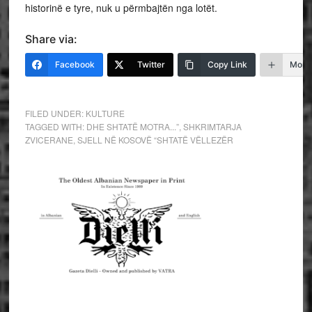
historinë e tyre, nuk u përmbajtën nga lotët.
Share via:
Facebook
Twitter
Copy Link
More
FILED UNDER:
KULTURE
TAGGED WITH:
DHE SHTATË MOTRA...”
,
SHKRIMTARJA
ZVICERANE
,
SJELL NË KOSOVË “SHTATË VËLLEZËR