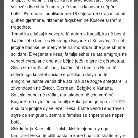
vëllezër dhe shtatë motra, një familje kosovare nëpër
botë”. Ky roman i publikuar me 16 dhjetor në Graçanicë në
gjuhen gjermane, rikthehet fuqishëm në Kosovë si rrëfim
rrëqethës.
Tematika e kësaj kryevepre të autores Kaestli, ka në bosht
14 fëmijët e familjes Reka nga Kaçaniku i Kosovës, të cilët
jetojnë bashkë në mënyrë të harmonizuar dhe janë shumë
solidarë. E veçanta e kësaj familje është se ata emigrojë në
vendet evropiane dhe atje bëjnë jetën e tyre të gërshetuar.
Sipas strukturës së librit, 14 fëmijët e familjes Reka, të
shtyrë nga kushtet sociale e politike u detyruan të
emigrojnë jashtë vendit dhe ata “sikurse zogjtë shtegtarë” u
zhvendosën në Zvicër, Gjermani, Belgjikë e Kanada.
Sot, siç thuhet në rrëfim, ata takohen në çdo verë në
Kaçanik, në qytezën ku familja Reka jeton që nga viti 1979
e ku tani jetojnë dy vëllezër Reka. Është vendi i ëndrrave i
atyre që emigruan, zemra e familjes së shpërndarë nëpër
botë.
Shkrimtarja Kaesteli, fillimisht kishte njohur dy nga
familjarët Reka, të cilët pastaj e kanë ftuar në fshatin e tyre