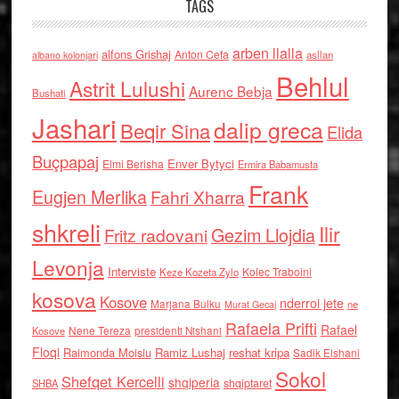
TAGS
arben llalla
alfons Grishaj
Anton Cefa
asllan
albano kolonjari
Behlul
Astrit Lulushi
Aurenc Bebja
Bushati
Jashari
dalip greca
Beqir Sina
Elida
Buçpapaj
Enver Bytyci
Elmi Berisha
Ermira Babamusta
Frank
Eugjen Merlika
Fahri Xharra
shkreli
Ilir
Gezim Llojdia
Fritz radovani
Levonja
Interviste
Kolec Traboini
Keze Kozeta Zylo
kosova
Kosove
nderroi jete
Marjana Bulku
ne
Murat Gecaj
Rafaela Prifti
Rafael
Nene Tereza
Kosove
presidenti Nishani
Floqi
Raimonda Moisiu
Ramiz Lushaj
reshat kripa
Sadik Elshani
Sokol
Shefqet Kercelli
shqiperia
shqiptaret
SHBA