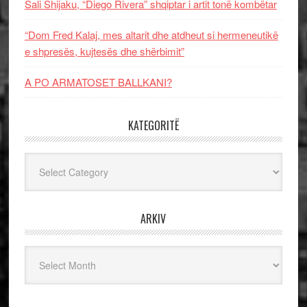
Sali Shijaku, “Diego Rivera” shqiptar i artit tonë kombëtar
“Dom Fred Kalaj, mes altarit dhe atdheut si hermeneutikë
e shpresës, kujtesës dhe shërbimit”
A PO ARMATOSET BALLKANI?
KATEGORITË
Kategoritë
ARKIV
Arkiv