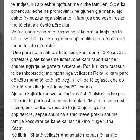
të lindjes, ku ajo është njoftuar me gjithë familjen. Siç e ka
potencuar edhe në promovimin në gjuhen gjermane, ajo
është frymëzuar nga solidariteti i familjes dhe vështirësitë
me të cilat ajo është përballur.
Vetë autorja zvicerane tregon se si ka arritur ideja, që të
bëhet ky libër, i cili ka ngërthen një realitet por që për dikë,
mund të jetë një histori.
“Unë para se ta shkruaj këtë libër, kam qenë në Kosovë si
gazetare gjatë kohës së luftës, dhe kam raportuar për
shumë ngjarje në gazeta zvicerane. Por, kur kam rastisur
të bashkëbisedoj me njërin nga vëllezërit Reka, e kam parë
që këtu mund të ketë një tregim i cili do të zgjasë, dhe do
të jetë real dhe jo një imagjinatë”, tha ajo.
Ajo ua rikujtoi lexuesve se libri nuk është histori, edhe pse
në lexim të parë ashtu mund të duket. “Mund ta shohin si
histori, por te disa lexues do të jetë një ringjallje
shpirtërore, sepse shumica e tregimeve prekin shumë
familje kosovare që kanë kaluar në këto rrugë ”, tha
Kaestli.
Në librin “Shtatë vëllezër dhe shtatë motra, një familje