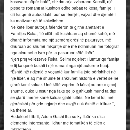
kosovare nëpër botë”, shkrimtarja zvicerane Kaestli, një
pjesë të romanit ia kushton edhe babait të kësaj familje, i
cili ka qenë autodidakt, por se fëmijët, vajzat dhe djemtë i
ka motivuar që të shkollohen.
Në këtë libër autorja falënderon të gjithë anëtarët e
Familjes Reka, “të cilët më kushtuan aq shumë kohë, më
dhanë informata me një zemërgjerësi të pakursyer, më
dhuruan aq shumë mikpritje dhe më ndihmuan me fotografi
nga albumet e tyre për ta pasuruar këtë libër”.
Njëri prej vëllezërve Reka, Selimi ndjehet i lumtur që familja
e tij ka qenë boshti i një romani nga një autore e huaj.
“Është një ndjenjë e veçantë kur familja jote përfshihet në
një libër, e aq më shumë të shkruhet historia e vërtet se në
çfarë kemi kaluar. Unë këtë veprim të kësaj autore e çmoj
shumë, duke u nisur nga fakti që jo gjithkush mund ta dijë
se çfarë tmerre kanë kaluar gjatë luftës. Ne kemi fol, më
gjerësisht për çdo ngjarje dhe asgjë nuk është e trilluar ”,
ka thënë ai.
Redaktori i librit, Adem Gashi tha se ky libër ka disa
elemente interesante, lidhur me tematikën të cilën e
mbizotëron.