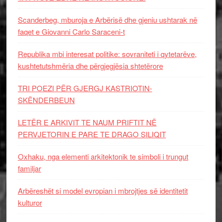
Scanderbeg, mburoja e Arbërisë dhe gjeniu ushtarak në
faqet e Giovanni Carlo Saraceni-t
Republika mbi interesat politike: sovraniteti i qytetarëve,
kushtetutshmëria dhe përgjegjësia shtetërore
TRI POEZI PËR GJERGJ KASTRIOTIN-
SKËNDERBEUN
LETËR E ARKIVIT TE NAUM PRIFTIT NË
PERVJETORIN E PARE TE DRAGO SILIQIT
Oxhaku, nga elementi arkitektonik te simboli i trungut
familjar
Arbëreshët si model evropian i mbrojtjes së identitetit
kulturor