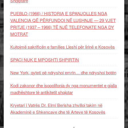
Shqiptare
PUEBLO (1966) / HISTORIA E SPANJOLLES NGA
VALENCIA QË PËRFUNDOI NË LUSHNJE — 29 VJET
PRITJE (1937 – 1966) TË NJË TELEFONATE NGA DY
MOTRAT
Kujtojmë sakrificën e familjes Lleshi për lirinë e Kosovës
SPAÇI NUK E MPOSHTI SHPIRTIN
New York, qyteti që ndryshoi emrin… dhe ndryshoi botën
Kodi zakonor dhe isopolifonia dy nga monumentet e gjalla
madhështore të antikitetit shqiptar
Kryetari i Vatrës Dr. Elmi Berisha zhvilloi takim në
Akademinë e Shkencave dhe të Arteve të Kosovës