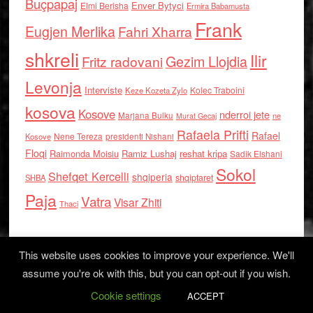
Buçpapaj
Enver Bytyci
Elmi Berisha
Ermira Babamusta
Frank
Eugjen Merlika
Fahri Xharra
shkreli
Ilir
Gezim Llojdia
Fritz radovani
Levonja
Interviste
Kolec Traboini
Keze Kozeta Zylo
kosova
Kosove
nderroi jete
Marjana Bulku
ne
Murat Gecaj
Rafaela Prifti
Rafael
Nene Tereza
Kosove
presidenti Nishani
Floqi
Raimonda Moisiu
Ramiz Lushaj
reshat kripa
Sadik Elshani
Sokol
Shefqet Kercelli
shqiperia
shqiptaret
SHBA
Paja
Vatra
Visar Zhiti
Thaci
This website uses cookies to improve your experience. We'll
assume you're ok with this, but you can opt-out if you wish.
Cookie settings
Log in
ACCEPT