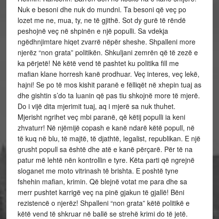
Nuk e besoni dhe nuk do mundni. Ta besoni që veç po
lozet me ne, mua, ty, ne të gjithë. Sot dy gurë të rëndë
peshojnë veç në shpinën e një populli. Sa vdekja
ngëdhnjimtare hiqet zvarrë nëpër sheshe. Shpalleni more
njerëz “non grata” politikën. Shkuljani zemrën që të zezë e
ka përjetë! Në këtë vend të pashtet ku politika fill me
mafian klane horresh kanë prodhuar. Veç interes, veç lekë,
hajni! Se po të mos kishit paranë e fëlliqët në xhepin tuaj as
dhe gishtin s’do ta luanin që pas tiu shkojnë more të mjerë.
Do i vijë dita mjerimit tuaj, aq i mjerë sa nuk thuhet.
Mjerisht ngrihet veç mbi paranë, që këtij populli ia keni
zhvaturr! Në njëmijë copash e kanë ndarë këtë popull, në
të kuq në blu, të majtë, të djathtë, legalist, republikan. E një
grusht popull sa është dhe atë e kanë përçarë. Për të na
patur më lehtë nën kontrollin e tyre. Këta parti që ngrejnë
sloganet me moto vitrinash të brishta. E poshtë tyne
fshehin mafian, krimin. Që blejnë votat me para dhe sa
merr pushtet karrigë veç na pinë gjakun të gjallë! Bëni
rezistencë o njerëz! Shpalleni “non grata” këtë politikë e
këtë vend të shkruar në ballë se strehë krimi do të jetë.