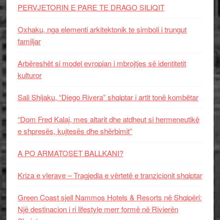
PERVJETORIN E PARE TE DRAGO SILIQIT
Oxhaku, nga elementi arkitektonik te simboli i trungut
familjar
Arbëreshët si model evropian i mbrojtjes së identitetit
kulturor
Sali Shijaku, “Diego Rivera” shqiptar i artit tonë kombëtar
“Dom Fred Kalaj, mes altarit dhe atdheut si hermeneutikë
e shpresës, kujtesës dhe shërbimit”
A PO ARMATOSET BALLKANI?
Kriza e vlerave – Tragjedia e vërtetë e tranzicionit shqiptar
Green Coast sjell Nammos Hotels & Resorts në Shqipëri:
Një destinacion i ri lifestyle merr formë në Rivierën