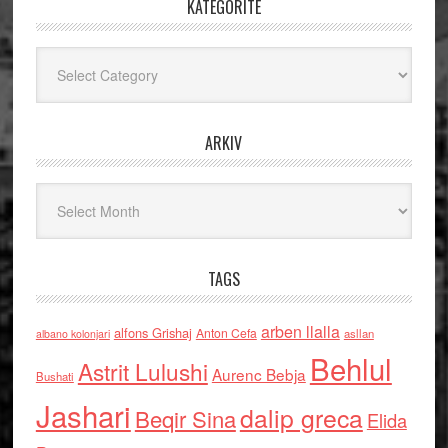
KATEGORITË
Kategoritë
ARKIV
Arkiv
TAGS
arben llalla
alfons Grishaj
Anton Cefa
asllan
albano kolonjari
Behlul
Astrit Lulushi
Aurenc Bebja
Bushati
Jashari
dalip greca
Beqir Sina
Elida