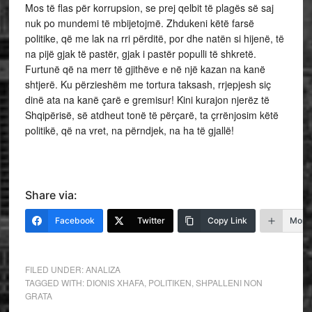
Mos të flas për korrupsion, se prej qelbit të plagës së saj
nuk po mundemi të mbijetojmë. Zhdukeni këtë farsë
politike, që me lak na rri përditë, por dhe natën si hijenë, të
na pijë gjak të pastër, gjak i pastër populli të shkretë.
Furtunë që na merr të gjithëve e në një kazan na kanë
shtjerë. Ku përzieshëm me tortura taksash, rrjepjesh siç
dinë ata na kanë çarë e gremisur! Kini kurajon njerëz të
Shqipërisë, së atdheut tonë të përçarë, ta çrrënjosim këtë
politikë, që na vret, na përndjek, na ha të gjallë!
Share via:
Facebook
Twitter
Copy Link
More
FILED UNDER:
ANALIZA
TAGGED WITH:
DIONIS XHAFA
,
POLITIKEN
,
SHPALLENI NON
GRATA