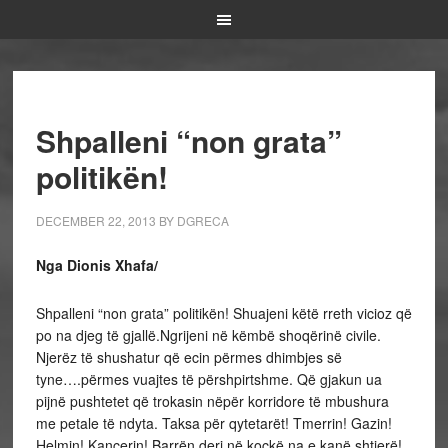
Shpalleni “non grata”
politikën!
DECEMBER 22, 2013
BY
DGRECA
Nga Dionis Xhafa/
Shpalleni “non grata” politikën! Shuajeni këtë rreth vicioz që
po na djeg të gjallë.Ngrijeni në këmbë shoqërinë civile.
Njerëz të shushatur që ecin përmes dhimbjes së
tyne….përmes vuajtes të përshpirtshme. Që gjakun ua
pijnë pushtetet që trokasin nëpër korridore të mbushura
me petale të ndyta. Taksa për qytetarët! Tmerrin! Gazin!
Helmin! Kancerin! Barrën deri në kockë na e kanë shtjerë!