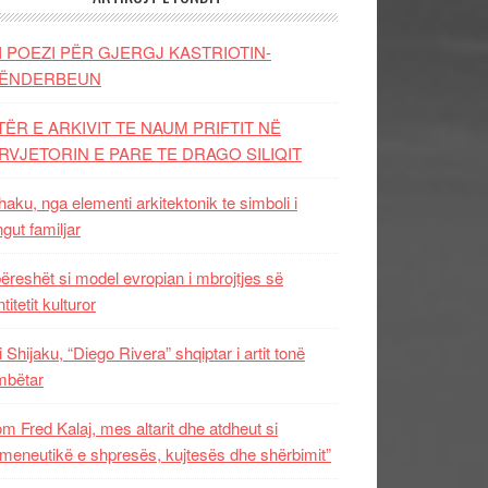
I POEZI PËR GJERGJ KASTRIOTIN-
ËNDERBEUN
TËR E ARKIVIT TE NAUM PRIFTIT NË
RVJETORIN E PARE TE DRAGO SILIQIT
aku, nga elementi arkitektonik te simboli i
ngut familjar
ëreshët si model evropian i mbrojtjes së
titetit kulturor
i Shijaku, “Diego Rivera” shqiptar i artit tonë
mbëtar
m Fred Kalaj, mes altarit dhe atdheut si
meneutikë e shpresës, kujtesës dhe shërbimit”