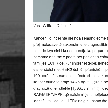
Vasil William Dhimitri/
Kanceri i gjirit është një nga sëmundjet m
prej metodave të zakonshme të diagnostikimit
në inde kryesisht kur sëmundja ka përparuar
hershme dhe më e paqtë për pacientin është
familjes EGFR që, kur shprehet tepër, lidhet m
e shëndetshme, HER2 është i pranishëm, por n
100 herë; në serumet e shëndetshme zakonis
kancer mund të arrijë 14-75 ng/mL, çka e 
diagnozë dhe ndjekje [1]. Aktivizimi i tij n
RAF/MEK/MAPK, që nxisin rritjen, mbijetesën 
identifikimi i saktë i HER2 në gjak është the