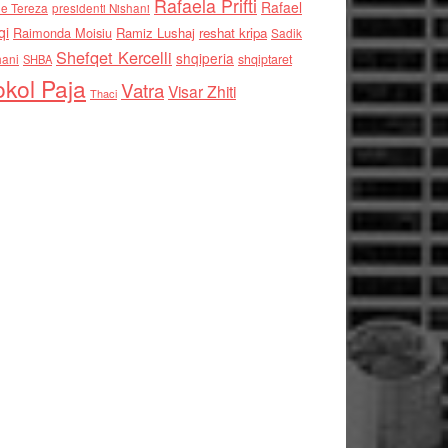
Rafaela Prifti
Rafael
e Tereza
presidenti Nishani
qi
Raimonda Moisiu
Ramiz Lushaj
reshat kripa
Sadik
Shefqet Kercelli
shqiperia
hani
shqiptaret
SHBA
kol Paja
Vatra
Visar Zhiti
Thaci