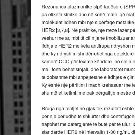
Rezonanca plazmonike sipërfaqësore (SPR) ë
pa etiketa kimike dhe në kohë reale, që mat
molekulat lidhen mbi një sipërfaqe metalike
HER2 [3,7,8]. Në praktikë, një rreze lazer pë
veshur me ar, mbi të cilin janë imobilizuar 
lidhja e HER2 me këta antitrupa ndryshon m
dhe ky ndryshim shndërrohet nga detektorë–n
kamerë CCD për lexime këndore–në sinjale 
më i fortë bëhet sinjali, dhe laboratorët mun
të dobishme mbi shpejtësinë e lidhjes e çli
Ky është një përfitim i madh krahasuar me t
shumtë etiketimi, me pak përgatitje mostre 
Rruga nga matjet në gjak tek rezultati është
për një periudhë të shkurtër dhe centrifugoh
trajtohet me detergjentë të butë për të ulur li
standarde HER2 në intervalin 1-30 ng/mL d