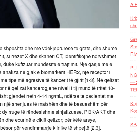
A 
Kri
shq
Gre
Shq
ë të shpeshta dhe më vdekjeprurëse te gratë, dhe shumë
Riv
, si rrezet X dhe skaneri CT, identifikojnë ndryshimet
, duke kufizuar mundësitë e trajtimit. Një qasje më e
PU
 analiza në gjak e biomarkerit HER2, një receptor i
NG
e tipe më agresive të kancerit të gjirit [1-3]. Në qelizat
— 
ë qelizat kancerogjene niveli i tij mund të rritet 40-
TE
ht gjendet rreth 4-14 ng/mL, ndërsa te pacientet me
Kuj
bën një shënjues të matshëm dhe të besueshëm për
Ko
dez dy rrugë të rëndësishme sinjalizuese, PI3K/AKT dhe
dhe ecurinë e ciklit qelizor; për këtë arsye,
SP
lbësor për vendimmarrje klinike të shpejtë [2,3].