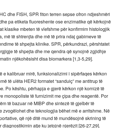
IHC dhe FISH, SPR fiton terren sepse ofron ndjeshmëri
 dhe pa etiketa fluoreshente ose enzimatike që kërkojnë
at klasike mbeten të vlefshme për konfirmim histologjik
a, më të shtrenjta dhe më të prira ndaj gabimeve të
endime të shpejta klinike. SPR, përkundrazi, përshtatet
ërgjigje të shpejta dhe me qendra që synojnë zgjidhje
matin njëkohësisht disa biomarkera [1,3-5,29].
ë e kalibruar mirë, funksionalizimi i sipërfaqes kërkon
më të ulëta HER2 formatet “sanduiç” me antitrup të
. Po kështu, përhapja e gjerë kërkon një kornizë të
 monopoliste të furnizimit me çipa dhe reagentë. Por
hëm të bazuar në MIBP dhe sintezë të gjelbër të
e zvogëlohet dhe teknologjia bëhet më e arritshme. Në
 portative, që një ditë mund të mundësojnë skrining të
 diagnostikimin atje ku jetojnë njerëzit [26-27,29].