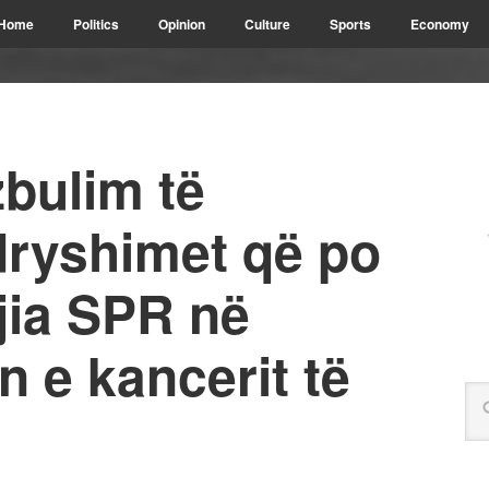
Home
Politics
Opinion
Culture
Sports
Economy
bulim të
ryshimet që po
gjia SPR në
n e kancerit të