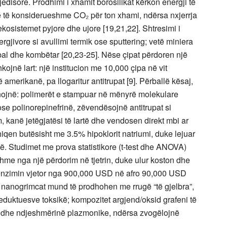
isore. Prodhimi i xhamit borosilikat kërkon energji të
ime të konsiderueshme CO₂ për ton xhami, ndërsa nxjerrja
 ekosistemet pyjore dhe ujore [19,21,22]. Shtresimi i
rgjivore si avullimi termik ose sputtering; vetë miniera
lobal dhe kombëtar [20,23-25]. Nëse çipat përdoren një
kojnë lart: një institucion me 10,000 çipa në vit
amerikanë, pa llogaritur antitrupat [9]. Përballë kësaj,
onojnë: polimerët e stampuar në mënyrë molekulare
 polinorepinefrinë, zëvendësojnë antitrupat si
 kanë jetëgjatësi të lartë dhe vendosen direkt mbi ar
iqen butësisht me 3.5% hipoklorit natriumi, duke lejuar
herë. Studimet me prova statistikore (t-test dhe ANOVA)
me nga një përdorim në tjetrin, duke ulur koston dhe
penzimin vjetor nga 900,000 USD në afro 90,000 USD
të nanogrimcat mund të prodhohen me rrugë “të gjelbra”,
eduktuesve toksikë; kompozitet argjend/oksid grafeni të
in dhe ndjeshmërinë plazmonike, ndërsa zvogëlojnë