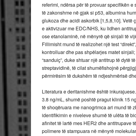
referimi, ndërsa për të provuar specifikën e
të zakonshme në gjak si p53, albumina huma
glukoza dhe acidi askorbik [1,5,8,10]. Vetë ç
e aktivizuar me EDC/NHS, ku lidhen antitr
ose etanolaminë, në mënyrë që sinjali të vij
Fillimisht mund të realizohet një test “direk
kontrolluar dhe pas shpëlarjes matet sinjali;
“sanduiç”, duke shtuar një antitrup të dytë t
streptavidinë, të cilat shumëfishojnë përgjig
përmirësim të dukshëm të ndjeshmërisë dhe s
Literatura e deritanishme është inkurajuese.
3.8 ng/mL, shumë poshtë pragut klinik 15 n
të shoqëruara me nanogrimca ari mund të z
identifikimin e niveleve shumë të ulëta të bi
afinitet të lartë mes HER2 dhe antitrupave t
polimere të stampuara në mënyrë molekula