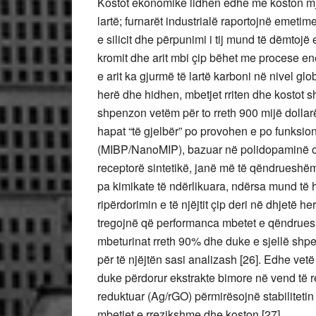
Kostot ekonomike lidhen edhe me koston mjed
lartë; furnarët industrialë raportojnë emet
e silicit dhe përpunimi i tij mund të dëmtojë
kromit dhe arit mbi çip bëhet me procese ene
e arit ka gjurmë të lartë karboni në nivel g
herë dhe hidhen, mbetjet rriten dhe kostot sh
shpenzon vetëm për to rreth 900 mijë dollarë 
hapat “të gjelbër” po provohen e po funksi
(MIBP/NanoMIP), bazuar në polidopaminë ose
receptorë sintetikë, janë më të qëndrueshëm,
pa kimikate të ndërlikuara, ndërsa mund të h
ripërdorimin e të njëjtit çip deri në dhjetë 
tregojnë që performanca mbetet e qëndruesh
mbeturinat rreth 90% dhe duke e sjellë sh
për të njëjtën sasi analizash [26]. Edhe ve
duke përdorur ekstrakte bimore në vend të r
reduktuar (Ag/rGO) përmirësojnë stabilitet
mbetjet e rrezikshme dhe koston [27].