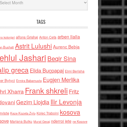
TAGS
arben llalla
alfons Grishaj
Anton Cefa
no kolonjari
Astrit Lulushi
Aurenc Bebja
an Bushati
ehlul Jashari
Beqir Sina
alip greca
Elida Buçpapaj
Elmi Berisha
Eugjen Merlika
er Bytyci
Ermira Babamusta
Frank shkreli
hri Xharra
Fritz
Ilir Levonja
Gezim Llojdia
dovani
kosova
rviste
Kolec Traboini
Keze Kozeta Zylo
sove
nderroi jete
Marjana Bulku
ne Kosove
Murat Gecaj