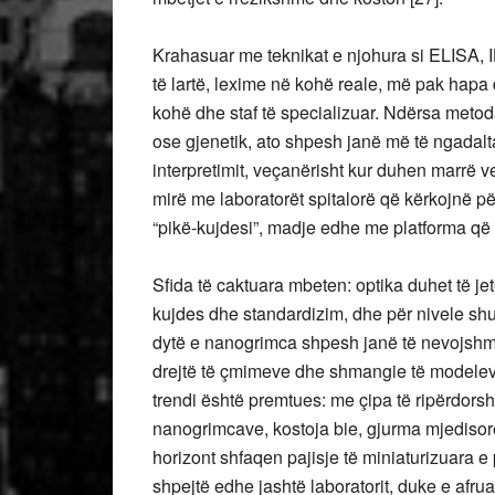
Krahasuar me teknikat e njohura si ELISA, 
të lartë, lexime në kohë reale, më pak hapa
kohë dhe staf të specializuar. Ndërsa metod
ose gjenetik, ato shpesh janë më të ngadalt
interpretimit, veçanërisht kur duhen marrë v
mirë me laboratorët spitalorë që kërkojnë p
“pikë-kujdesi”, madje edhe me platforma që 
Sfida të caktuara mbeten: optika duhet të jet
kujdes dhe standardizim, dhe për nivele shu
dytë e nanogrimca shpesh janë të nevojshme
drejtë të çmimeve dhe shmangie të modeleve
trendi është premtues: me çipa të ripërdors
nanogrimcave, kostoja bie, gjurma mjedisor
horizont shfaqen pajisje të miniaturizuara e
shpejtë edhe jashtë laboratorit, duke e afruar