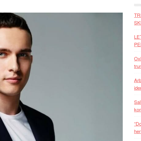
TR
SK
LE
PE
Oxh
tru
Arb
iden
Sal
ko
“Do
her