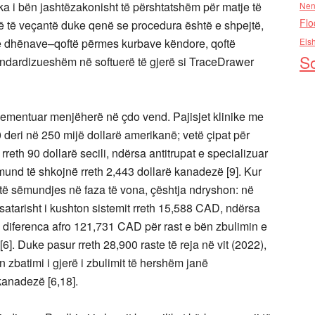
ka i bën jashtëzakonisht të përshtatshëm për matje të
Nen
Flo
lerë të veçantë duke qenë se procedura është e shpejtë,
 të dhënave–qoftë përmes kurbave këndore, qoftë
Els
So
andardizueshëm në softuerë të gjerë si TraceDrawer
plementuar menjëherë në çdo vend. Pajisjet klinike me
 deri në 250 mijë dollarë amerikanë; vetë çipat për
eth 90 dollarë secili, ndërsa antitrupat e specializuar
und të shkojnë rreth 2,443 dollarë kanadezë [9]. Kur
 të sëmundjes në faza të vona, çështja ndryshon: në
satarisht i kushton sistemit rreth 15,588 CAD, ndërsa
 diferenca afro 121,731 CAD për rast e bën zbulimin e
]. Duke pasur rreth 28,900 raste të reja në vit (2022),
zbatimi i gjerë i zbulimit të hershëm janë
kanadezë [6,18].