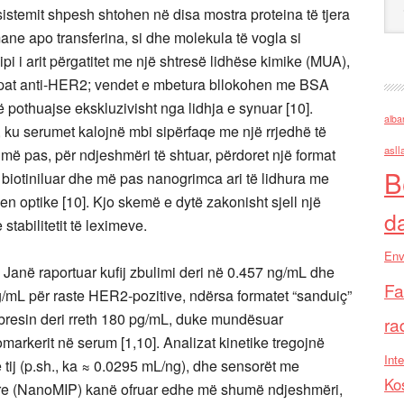
 sistemit shpesh shtohen në disa mostra proteina të tjera
ne apo transferina, si dhe molekula të vogla si
ipi i arit përgatitet me një shtresë lidhëse kimike (MUA),
upat anti-HER2; vendet e mbetura bllokohen me BSA
ë pothuajse ekskluzivisht nga lidhja e synuar [10].
alba
t”, ku serumet kalojnë mbi sipërfaqe me një rrjedhë të
asll
 më pas, për ndjeshmëri të shtuar, përdoret një format
B
ë biotiniluar dhe më pas nanogrimca ari të lidhura me
jen optike [10]. Kjo skemë e dytë zakonisht sjell një
d
tabilitetit të leximeve.
Env
 Janë raportuar kufij zbulimi deri në 0.457 ng/mL dhe
Fa
g/mL për raste HER2-pozitive, ndërsa formatet “sanduiç”
bresin deri rreth 180 pg/mL, duke mundësuar
ra
omarkerit në serum [1,10]. Analizat kinetike tregojnë
Inte
ë tij (p.sh., ka ≈ 0.0295 mL/ng), dhe sensorët me
Ko
re (NanoMIP) kanë ofruar edhe më shumë ndjeshmëri,