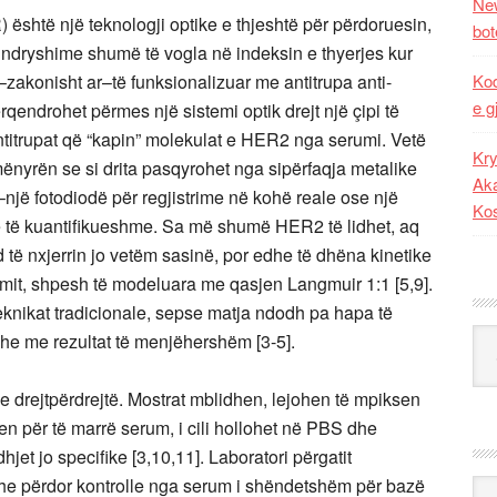
New
shtë një teknologji optike e thjeshtë për përdoruesin,
bot
 ndryshime shumë të vogla në indeksin e thyerjes kur
–zakonisht ar–të funksionalizuar me antitrupa anti-
Kod
e g
rqendrohet përmes një sistemi optik drejt një çipi të
antitrupat që “kapin” molekulat e HER2 nga serumi. Vetë
Kry
ënyrën se si drita pasqyrohet nga sipërfaqja metalike
Aka
jë fotodiodë për regjistrime në kohë reale ose një
Ko
të kuantifikueshme. Sa më shumë HER2 të lidhet, aq
d të nxjerrin jo vetëm sasinë, por edhe të dhëna kinetike
rimit, shpesh të modeluara me qasjen Langmuir 1:1 [5,9].
eknikat tradicionale, sepse matja ndodh pa hapa të
Kat
dhe me rezultat të menjëhershëm [3-5].
 e drejtpërdrejtë. Mostrat mblidhen, lejohen të mpiksen
en për të marrë serum, i cili hollohet në PBS dhe
dhjet jo specifike [3,10,11]. Laboratori përgatit
he përdor kontrolle nga serum i shëndetshëm për bazë
Ark