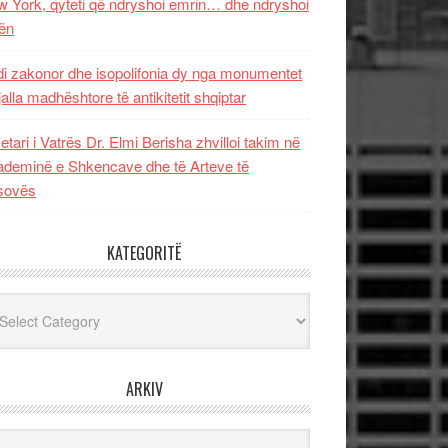
 York, qyteti që ndryshoi emrin… dhe ndryshoi
ën
i zakonor dhe isopolifonia dy nga monumentet
jalla madhështore të antikitetit shqiptar
etari i Vatrës Dr. Elmi Berisha zhvilloi takim në
deminë e Shkencave dhe të Arteve të
sovës
KATEGORITË
egoritë
ARKIV
iv