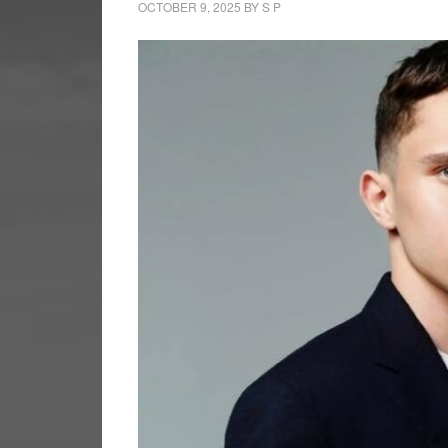
OCTOBER 9, 2025
BY
S P