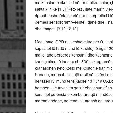
me konstante ekuilibri në rend piko-molar, ç
sakta klinike [1,5]. Këto rezultate marrin v
riprodhueshmëria e lartë dhe interpretimi i
përmes sensorgramit–është i qartë dhe i st
dhe ImageJ [3,10,12,13].
Megjithatë, SPR nuk është e lirë për t’u im
kapacitet të lartë mund të kushtojnë nga 120
matje janë përbërës konsumi dhe kushtojnë rr
kanë çmime të larta–p.sh. 500 mikrogramë m
krahasohen këto kosto me koston e trajtimit
Kanada, menaxhimi i një rasti në fazën I me
në fazën IV mund të tejkalojë 137,319 CAD;
hershëm një investim që kthehet shumëfish [6
kursimet potenciale kombëtare që mundëson 
marramendëse, në rend miliardash dollarë 