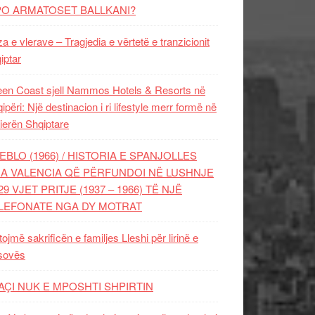
PO ARMATOSET BALLKANI?
za e vlerave – Tragjedia e vërtetë e tranzicionit
iptar
en Coast sjell Nammos Hotels & Resorts në
ipëri: Një destinacion i ri lifestyle merr formë në
ierën Shqiptare
EBLO (1966) / HISTORIA E SPANJOLLES
A VALENCIA QË PËRFUNDOI NË LUSHNJE
29 VJET PRITJE (1937 – 1966) TË NJË
LEFONATE NGA DY MOTRAT
tojmë sakrificën e familjes Lleshi për lirinë e
sovës
AÇI NUK E MPOSHTI SHPIRTIN