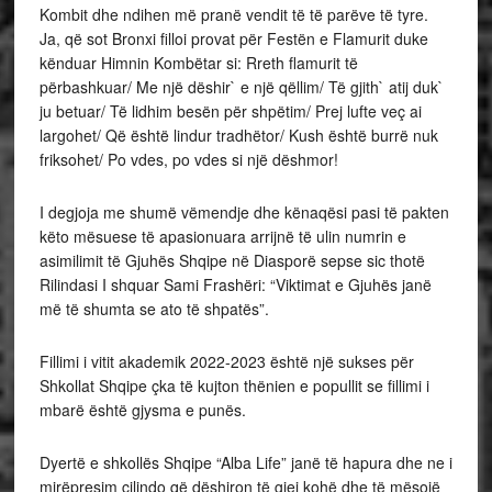
Kombit dhe ndihen më pranë vendit të të parëve të tyre.
Ja, që sot Bronxi filloi provat për Festën e Flamurit duke
kënduar Himnin Kombëtar si: Rreth flamurit të
përbashkuar/ Me një dëshir` e një qëllim/ Të gjith` atij duk`
ju betuar/ Të lidhim besën për shpëtim/ Prej lufte veç ai
largohet/ Që është lindur tradhëtor/ Kush është burrë nuk
friksohet/ Po vdes, po vdes si një dëshmor!
I degjoja me shumë vëmendje dhe kënaqësi pasi të pakten
këto mësuese të apasionuara arrijnë të ulin numrin e
asimilimit të Gjuhës Shqipe në Diasporë sepse sic thotë
Rilindasi I shquar Sami Frashëri: “Viktimat e Gjuhës janë
më të shumta se ato të shpatës”.
Fillimi i vitit akademik 2022-2023 është një sukses për
Shkollat Shqipe çka të kujton thënien e popullit se fillimi i
mbarë është gjysma e punës.
Dyertë e shkollës Shqipe “Alba Life” janë të hapura dhe ne i
mirëpresim cilindo që dëshiron të gjej kohë dhe të mësojë