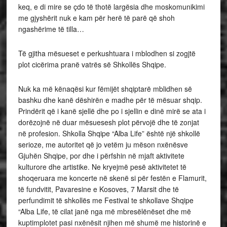
keq, e di mire se çdo të thotë largësia dhe moskomunikimi
me gjyshërit nuk e kam për herë të parë që shoh
ngashërime të tilla…
Të gjitha mësueset e perkushtuara i mblodhen si zogjtë
plot cicërima pranë vatrës së Shkollës Shqipe.
Nuk ka më kënaqësi kur fëmijët shqiptarë mblidhen së
bashku dhe kanë dëshirën e madhe për të mësuar shqip.
Prindërit që i kanë sjellë dhe po i sjellin e dinë mirë se ata i
dorëzojnë në duar mësuesesh plot përvojë dhe të zonjat
në profesion. Shkolla Shqipe “Alba Life” është një shkollë
serioze, me autoritet që jo vetëm ju mëson nxënësve
Gjuhën Shqipe, por dhe i përfshin në mjaft aktivitete
kulturore dhe artistike. Ne kryejmë pesë aktivitetet të
shoqeruara me koncerte në skenë si për festën e Flamurit,
të fundvitit, Pavaresine e Kosoves, 7 Marsit dhe të
perfundimit të shkollës me Festival te shkollave Shqipe
“Alba Life, të cilat janë nga më mbresëlënëset dhe më
kuptimplotet pasi nxënësit njihen më shumë me historinë e