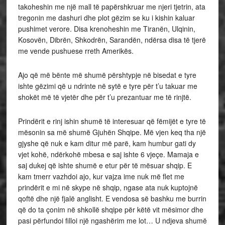
takoheshin me një mall të papërshkruar me njeri tjetrin, ata
tregonin me dashuri dhe plot gëzim se ku i kishin kaluar
pushimet verore. Disa krenoheshin me Tiranën, Ulqinin,
Kosovën, Dibrën, Shkodrën, Sarandën, ndërsa disa të tjerë
me vende pushuese rreth Amerikës.
Ajo që më bënte më shumë përshtypje në bisedat e tyre
ishte gëzimi që u ndrinte në sytë e tyre për t’u takuar me
shokët më të vjetër dhe për t’u prezantuar me të rinjtë.
Prindërit e rinj ishin shumë të interesuar që fëmijët e tyre të
mësonin sa më shumë Gjuhën Shqipe. Më vjen keq tha një
gjyshe që nuk e kam ditur më parë, kam humbur gati dy
vjet kohë, ndërkohë mbesa e saj ishte 6 vjeçe. Mamaja e
saj dukej që ishte shumë e etur për të mësuar shqip. E
kam tmerr vazhdoi ajo, kur vajza ime nuk më flet me
prindërit e mi në skype në shqip, ngase ata nuk kuptojnë
qoftë dhe një fjalë anglisht. E vendosa së bashku me burrin
që do ta çonim në shkollë shqipe për këtë vit mësimor dhe
pasi përfundoi filloi një ngashërim me lot… U ndjeva shumë