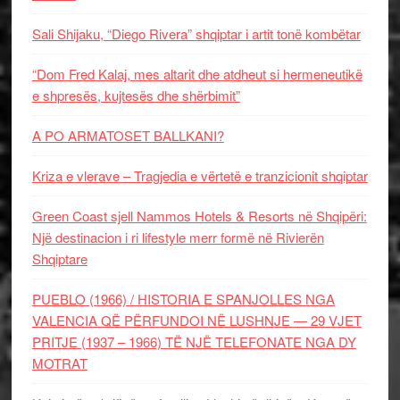
Sali Shijaku, “Diego Rivera” shqiptar i artit tonë kombëtar
“Dom Fred Kalaj, mes altarit dhe atdheut si hermeneutikë
e shpresës, kujtesës dhe shërbimit”
A PO ARMATOSET BALLKANI?
Kriza e vlerave – Tragjedia e vërtetë e tranzicionit shqiptar
Green Coast sjell Nammos Hotels & Resorts në Shqipëri:
Një destinacion i ri lifestyle merr formë në Rivierën
Shqiptare
PUEBLO (1966) / HISTORIA E SPANJOLLES NGA
VALENCIA QË PËRFUNDOI NË LUSHNJE — 29 VJET
PRITJE (1937 – 1966) TË NJË TELEFONATE NGA DY
MOTRAT