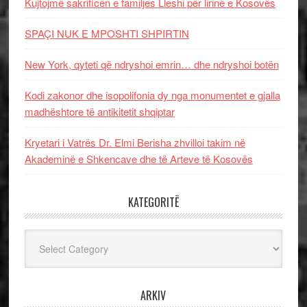
Kujtojmë sakrificën e familjes Lleshi për lirinë e Kosovës
SPAÇI NUK E MPOSHTI SHPIRTIN
New York, qyteti që ndryshoi emrin… dhe ndryshoi botën
Kodi zakonor dhe isopolifonia dy nga monumentet e gjalla
madhështore të antikitetit shqiptar
Kryetari i Vatrës Dr. Elmi Berisha zhvilloi takim në
Akademinë e Shkencave dhe të Arteve të Kosovës
KATEGORITË
Kategoritë
ARKIV