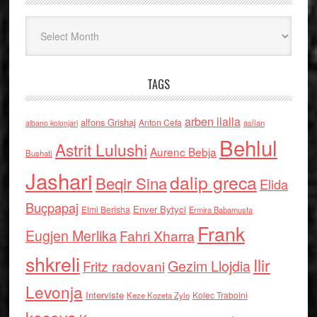
Arkiv
TAGS
arben llalla
alfons Grishaj
Anton Cefa
asllan
albano kolonjari
Behlul
Astrit Lulushi
Aurenc Bebja
Bushati
Jashari
dalip greca
Beqir Sina
Elida
Buçpapaj
Enver Bytyci
Elmi Berisha
Ermira Babamusta
Frank
Eugjen Merlika
Fahri Xharra
shkreli
Ilir
Gezim Llojdia
Fritz radovani
Levonja
Interviste
Kolec Traboini
Keze Kozeta Zylo