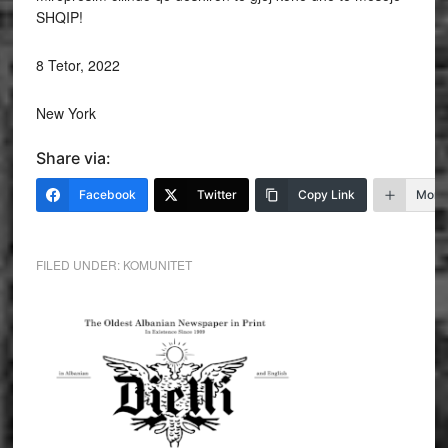
SHQIP!
8 Tetor, 2022
New York
Share via:
Facebook
Twitter
Copy Link
More
FILED UNDER:
KOMUNITET