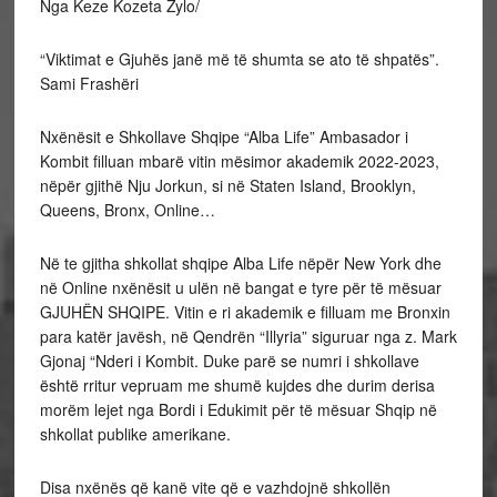
Nga Keze Kozeta Zylo/
“Viktimat e Gjuhës janë më të shumta se ato të shpatës”.
Sami Frashëri
Nxënësit e Shkollave Shqipe “Alba Life” Ambasador i
Kombit filluan mbarë vitin mësimor akademik 2022-2023,
nëpër gjithë Nju Jorkun, si në Staten Island, Brooklyn,
Queens, Bronx, Online…
Në te gjitha shkollat shqipe Alba Life nëpër New York dhe
në Online nxënësit u ulën në bangat e tyre për të mësuar
GJUHËN SHQIPE. Vitin e ri akademik e filluam me Bronxin
para katër javësh, në Qendrën “Illyria” siguruar nga z. Mark
Gjonaj “Nderi i Kombit. Duke parë se numri i shkollave
është rritur vepruam me shumë kujdes dhe durim derisa
morëm lejet nga Bordi i Edukimit për të mësuar Shqip në
shkollat publike amerikane.
Disa nxënës që kanë vite që e vazhdojnë shkollën