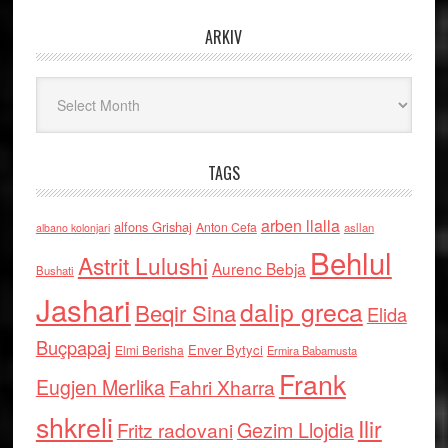
ARKIV
Arkiv
TAGS
arben llalla
alfons Grishaj
Anton Cefa
asllan
albano kolonjari
Behlul
Astrit Lulushi
Aurenc Bebja
Bushati
Jashari
dalip greca
Beqir Sina
Elida
Buçpapaj
Enver Bytyci
Elmi Berisha
Ermira Babamusta
Frank
Eugjen Merlika
Fahri Xharra
shkreli
Ilir
Gezim Llojdia
Fritz radovani