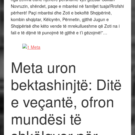
Novruzin, shëndet, paqe e mbarësi në familjet tuaja!Rrofshi
përherë! Paçi mbarësi dhe Zoti e bekoftë Shqipërinë,
kombin shqiptar, Këlcyrën, Përmetin, gjithë Jugun e
Shqipërisë dhe këto vende të mrekullueshme që Zoti na i
fali e të dijmë të punojmë të gjithë e t’i gëzojmë!”…
Meta uron
bektashinjtë: Ditë
e veçantë, ofron
mundësi të