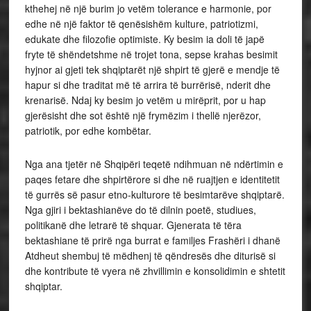
kthehej në një burim jo vetëm tolerance e harmonie, por
edhe në një faktor të qenësishëm kulture, patriotizmi,
edukate dhe filozofie optimiste. Ky besim ia doli të japë
fryte të shëndetshme në trojet tona, sepse krahas besimit
hyjnor ai gjeti tek shqiptarët një shpirt të gjerë e mendje të
hapur si dhe traditat më të arrira të burrërisë, nderit dhe
krenarisë. Ndaj ky besim jo vetëm u mirëprit, por u hap
gjerësisht dhe sot është një frymëzim i thellë njerëzor,
patriotik, por edhe kombëtar.
Nga ana tjetër në Shqipëri teqetë ndihmuan në ndërtimin e
paqes fetare dhe shpirtërore si dhe në ruajtjen e identitetit
të gurrës së pasur etno-kulturore të besimtarëve shqiptarë.
Nga gjiri i bektashianëve do të dilnin poetë, studiues,
politikanë dhe letrarë të shquar. Gjenerata të tëra
bektashiane të prirë nga burrat e familjes Frashëri i dhanë
Atdheut shembuj të mëdhenj të qëndresës dhe diturisë si
dhe kontribute të vyera në zhvillimin e konsolidimin e shtetit
shqiptar.