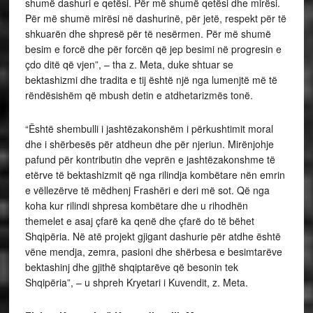
shumë dashuri e qetësi. Për më shumë qetësi dhe mirësi.
Për më shumë mirësi në dashurinë, për jetë, respekt për të
shkuarën dhe shpresë për të nesërmen. Për më shumë
besim e forcë dhe për forcën që jep besimi në progresin e
çdo ditë që vjen”, – tha z. Meta, duke shtuar se
bektashizmi dhe tradita e tij është një nga lumenjtë më të
rëndësishëm që mbush detin e atdhetarizmës tonë.
“Është shembulli i jashtëzakonshëm i përkushtimit moral
dhe i shërbesës për atdheun dhe për njeriun. Mirënjohje
pafund për kontributin dhe veprën e jashtëzakonshme të
etërve të bektashizmit që nga rilindja kombëtare nën emrin
e vëllezërve të mëdhenj Frashëri e deri më sot. Që nga
koha kur rilindi shpresa kombëtare dhe u rihodhën
themelet e asaj çfarë ka qenë dhe çfarë do të bëhet
Shqipëria. Në atë projekt gjigant dashurie për atdhe është
vëne mendja, zemra, pasioni dhe shërbesa e besimtarëve
bektashinj dhe gjithë shqiptarëve që besonin tek
Shqipëria”, – u shpreh Kryetari i Kuvendit, z. Meta.