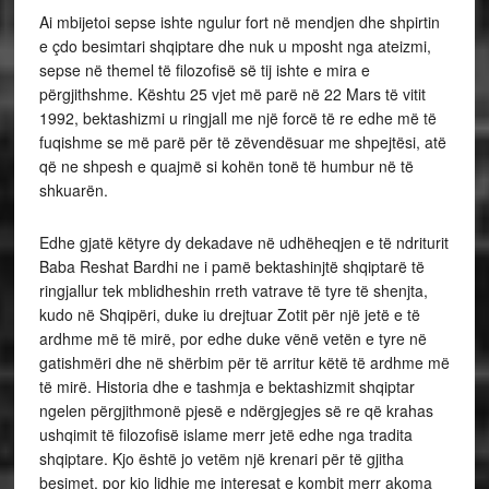
Ai mbijetoi sepse ishte ngulur fort në mendjen dhe shpirtin
e çdo besimtari shqiptare dhe nuk u mposht nga ateizmi,
sepse në themel të filozofisë së tij ishte e mira e
përgjithshme. Kështu 25 vjet më parë në 22 Mars të vitit
1992, bektashizmi u ringjall me një forcë të re edhe më të
fuqishme se më parë për të zëvendësuar me shpejtësi, atë
që ne shpesh e quajmë si kohën tonë të humbur në të
shkuarën.
Edhe gjatë këtyre dy dekadave në udhëheqjen e të ndriturit
Baba Reshat Bardhi ne i pamë bektashinjtë shqiptarë të
ringjallur tek mblidheshin rreth vatrave të tyre të shenjta,
kudo në Shqipëri, duke iu drejtuar Zotit për një jetë e të
ardhme më të mirë, por edhe duke vënë vetën e tyre në
gatishmëri dhe në shërbim për të arritur këtë të ardhme më
të mirë. Historia dhe e tashmja e bektashizmit shqiptar
ngelen përgjithmonë pjesë e ndërgjegjes së re që krahas
ushqimit të filozofisë islame merr jetë edhe nga tradita
shqiptare. Kjo është jo vetëm një krenari për të gjitha
besimet, por kjo lidhje me interesat e kombit merr akoma