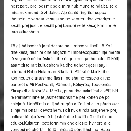
njerëzore, prej besimit se e mira nuk mund të ndalet, se e
mira nuk mund të zhduket. Ajo është ringritur sepse
themelet e vërteta të saj janë në zemrën dhe vetëdijen e
secilit prej jush, e secilit prej banorëve të kësaj krahine të
mrekullueshme.
Të gjithë bashkë jemi dakord se, krahas vullnetit të Zotit
dhe kësaj dëshire dhe angazhimi mbarëpopullor, një meritë
të veçantë në lartësimin dhe ringritjen nga themelet të këtij
asambli të mrekullueshëm ka dhe udhëheqësi i saj, i
nderuari Baba Hekuruan Nikollari. Për këtë klerik dhe
kontributet e tij tashmë flasin me shumë respekt gjithë
banorët e Ali Postivanit, Përmetit, Këlcyrës, Tepelenës,
Skraparit e Kolonjës. Merita, puna dhe sakrificat e këtij biri
të Përmetit janë të jashtëzakonshme për kohën që po
kalojmë. Udhëtimin e tij në rrugën e Zotit ai e ka përshkuar
si një misionar i devotshëm, i cili nuk u nda asnjëherë prej
halleve të njerëzve të thjeshtë dhe truallit që e lindi dhe
edukoi.Kulturën, botëformimin dhe cilësitë hyjnore ai e
vendosi në shërbim të të mirës së përgjithshme. Baba