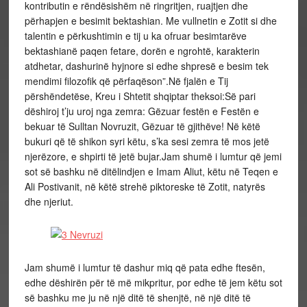
kontributin e rëndësishëm në ringritjen, ruajtjen dhe
përhapjen e besimit bektashian. Me vullnetin e Zotit si dhe
talentin e përkushtimin e tij u ka ofruar besimtarëve
bektashianë paqen fetare, dorën e ngrohtë, karakterin
atdhetar, dashurinë hyjnore si edhe shpresë e besim tek
mendimi filozofik që përfaqëson”.Në fjalën e Tij
përshëndetëse, Kreu i Shtetit shqiptar theksoi:Së pari
dëshiroj t’ju uroj nga zemra: Gëzuar festën e Festën e
bekuar të Sulltan Novruzit, Gëzuar të gjithëve! Në këtë
bukuri që të shikon syri këtu, s’ka sesi zemra të mos jetë
njerëzore, e shpirti të jetë bujar.Jam shumë i lumtur që jemi
sot së bashku në ditëlindjen e Imam Aliut, këtu në Teqen e
Ali Postivanit, në këtë strehë piktoreske të Zotit, natyrës
dhe njeriut.
Jam shumë i lumtur të dashur miq që pata edhe ftesën,
edhe dëshirën për të më mikpritur, por edhe të jem këtu sot
së bashku me ju në një ditë të shenjtë, në një ditë të