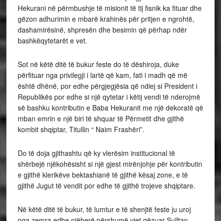
Hekurani në përmbushje të misionit të tij fisnik ka fituar dhe
gëzon adhurimin e mbarë krahinës për pritjen e ngrohtë,
dashamirësinë, shpresën dhe besimin që përhap ndër
bashkëqytetarët e vet.
Sot në këtë ditë të bukur feste do të dëshiroja, duke
përfituar nga privilegji i lartë që kam, fati i madh që më
është dhënë, por edhe përgjegjësia që ndiej si President i
Republikës por edhe si një qytetar i këtij vendi të nderojmë
së bashku kontributin e Baba Hekuranit me një dekoratë që
mban emrin e një biri të shquar të Përmetit dhe gjithë
kombit shqiptar, Titullin “ Naim Frashëri”.
Do të doja gjithashtu që ky vlerësim institucional të
shërbejë njëkohësisht si një gjest mirënjohje për kontributin
e gjithë klerikëve bektashianë të gjithë kësaj zone, e të
gjithë Jugut të vendit por edhe të gjithë trojeve shqiptare.
Në këtë ditë të bukur, të lumtur e të shenjtë feste ju uroj
nga zemra edhe njëherë përshumë vjet gëzuar Sulltan