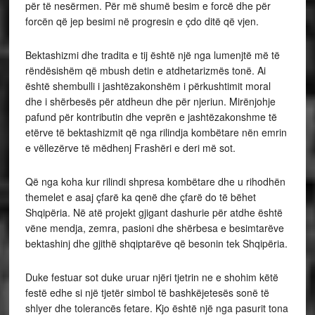
për të nesërmen. Për më shumë besim e forcë dhe për
forcën që jep besimi në progresin e çdo ditë që vjen.
Bektashizmi dhe tradita e tij është një nga lumenjtë më të
rëndësishëm që mbush detin e atdhetarizmës tonë. Ai
është shembulli i jashtëzakonshëm i përkushtimit moral
dhe i shërbesës për atdheun dhe për njeriun. Mirënjohje
pafund për kontributin dhe veprën e jashtëzakonshme të
etërve të bektashizmit që nga rilindja kombëtare nën emrin
e vëllezërve të mëdhenj Frashëri e deri më sot.
Që nga koha kur rilindi shpresa kombëtare dhe u rihodhën
themelet e asaj çfarë ka qenë dhe çfarë do të bëhet
Shqipëria. Në atë projekt gjigant dashurie për atdhe është
vëne mendja, zemra, pasioni dhe shërbesa e besimtarëve
bektashinj dhe gjithë shqiptarëve që besonin tek Shqipëria.
Duke festuar sot duke uruar njëri tjetrin ne e shohim këtë
festë edhe si një tjetër simbol të bashkëjetesës sonë të
shlyer dhe tolerancës fetare. Kjo është një nga pasurit tona