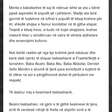
Merita e baballarëve të saj të nderuar ishte se ata u bënë
pjesë aspiratës të popullit që i përkisnin. Madje ata lanë
gjurmë të fuqishme në luftrat e popullit të kësaj krahine për
liri, shkollë shqipe e flamur kombëtar në të gjitha etapat.
Teqetë e kësaj treve, si kudo në trojet shqiptare, krahas
misionit fetar u shndërruan në vatra të vërteta atdhetare
dhe emancipimi kulturor.
Nuk është rastësi që nga kjo krahinë janë edukuar dhe
kanë dalë njerëz të shquar bektashianë si Frashërllinjtë e
famshëm, Baba Alushi, Baba Aliu, Baba Abdullai, Dervish
Selfo Merdini e shumë të tjerë para kontributit e kujtimit të
të cilëve ne sot e përgjithmonë duhet të përkulemi me
respekt.
Të dashur miq e besimtarë bektashianë,
Besimi bektashian, në gjirin e të gjithë besimeve të tjera,
arriti të vendosë rrënjë të thella në shpirtin tonë e të