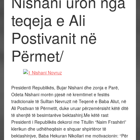
Nishani uron nga
teqeja e Ali
Postivanit në
Përmet/
Presidenti Republikës, Bujar Nishani dhe zonja e Parë,
Odeta Nishani morën pjesë në kremtimet e festës
tradicionale të Sulltan Nevruzit në Teqenë e Baba Aliut, në
Ali Postivan të Përmetit, duke uruar përzemërsisht këtë ditë
të shenjtë të besimtarëve bektashinj.Me këtë rast
Presidenti i Republikës dekoroi me Titullin “Naim Frashëri”
klerikun dhe udhëheqësin e shquar shpirtëror të
bektashinjve, Baba Hekuran Nikollari me motivacionin: “Për