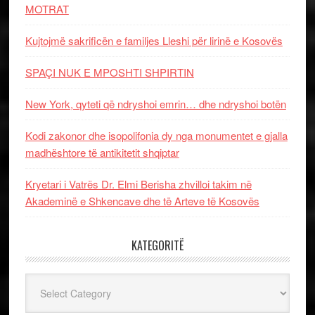
MOTRAT
Kujtojmë sakrificën e familjes Lleshi për lirinë e Kosovës
SPAÇI NUK E MPOSHTI SHPIRTIN
New York, qyteti që ndryshoi emrin… dhe ndryshoi botën
Kodi zakonor dhe isopolifonia dy nga monumentet e gjalla
madhështore të antikitetit shqiptar
Kryetari i Vatrës Dr. Elmi Berisha zhvilloi takim në
Akademinë e Shkencave dhe të Arteve të Kosovës
KATEGORITË
Kategoritë