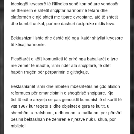
Ideologët kryesorë të Rilindjes sonë kombëtare vendosën
në themelin e shtetit shqiptar harmoninë fetare dhe
platformën e një shteti me tipare evropiane, atë të shtetit
dhe kombit unikal, por me dashuri reciproke midis feve.
Bektashizmi ishte dhe është një nga katër shtyllat kryesore
të kësaj harmonie.
Pjesëtarët e këtij komuniteti të prirë nga baballarët e tyre
me zemër të madhe, ishin ndër ata shqiptarë, të cilët
hapën rrugën për përparimin e gjithçkaje.
Bektashianët ishin dhe mbeten mbështetës në çdo aksion
reformues për emancipimin e shoqërisë shqiptare. Kjo
është edhe arsyeja se pas genocidit komunist të shkurtit të
vitit 1967 kur teqetë si dhe objektet e tjera të kultit, u
shembën, u rrafshuan, u dhunuan, u mallkuan, por përsëri
besimi bektashian në zemrën e njrëzve nuk u shua, por
mbijetoi.