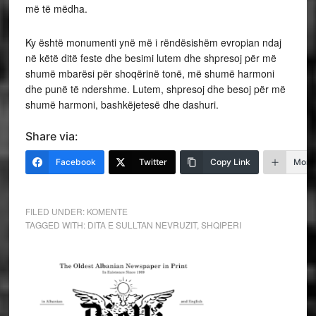
më të mëdha.
Ky është monumenti ynë më i rëndësishëm evropian ndaj
në këtë ditë feste dhe besimi lutem dhe shpresoj për më
shumë mbarësi për shoqërinë tonë, më shumë harmoni
dhe punë të ndershme. Lutem, shpresoj dhe besoj për më
shumë harmoni, bashkëjetesë dhe dashuri.
Share via:
Facebook
Twitter
Copy Link
More
FILED UNDER:
KOMENTE
TAGGED WITH:
DITA E SULLTAN NEVRUZIT
,
SHQIPERI