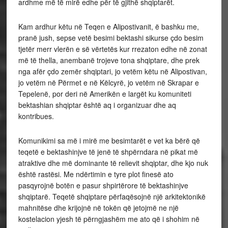
ardhme më të mirë edhe për të gjithë shqiptarët.
Kam ardhur këtu në Teqen e Alipostivanit, ë bashku me,
pranë jush, sepse vetë besimi bektashi sikurse çdo besim
tjetër merr vlerën e së vërtetës kur rrezaton edhe në zonat
më të thella, anembanë trojeve tona shqiptare, dhe prek
nga afër çdo zemër shqiptari, jo vetëm këtu në Alipostivan,
jo vetëm në Përmet e në Këlcyrë, jo vetëm në Skrapar e
Tepelenë, por deri në Amerikën e largët ku komuniteti
bektashian shqiptar është aq i organizuar dhe aq
kontribues.
Komunikimi sa më i mirë me besimtarët e vet ka bërë që
teqetë e bektashinjve të jenë të shpërndara në pikat më
atraktive dhe më dominante të relievit shqiptar, dhe kjo nuk
është rastësi. Me ndërtimin e tyre plot finesë ato
pasqyrojnë botën e pasur shpirtërore të bektashinjve
shqiptarë. Teqetë shqiptare përfaqësojnë një arkitektonikë
mahnitëse dhe krijojnë në tokën që jetojmë ne një
kostelacion yjesh të përngjashëm me ato që i shohim në