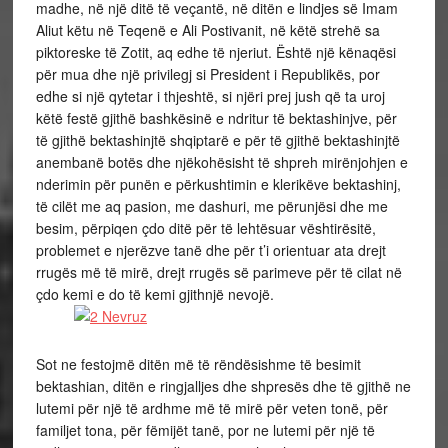
madhe, në një ditë të veçantë, në ditën e lindjes së Imam
Aliut këtu në Teqenë e Ali Postivanit, në këtë strehë sa
piktoreske të Zotit, aq edhe të njeriut. Është një kënaqësi
për mua dhe një privilegj si President i Republikës, por
edhe si një qytetar i thjeshtë, si njëri prej jush që ta uroj
këtë festë gjithë bashkësinë e ndritur të bektashinjve, për
të gjithë bektashinjtë shqiptarë e për të gjithë bektashinjtë
anembanë botës dhe njëkohësisht të shpreh mirënjohjen e
nderimin për punën e përkushtimin e klerikëve bektashinj,
të cilët me aq pasion, me dashuri, me përunjësi dhe me
besim, përpiqen çdo ditë për të lehtësuar vështirësitë,
problemet e njerëzve tanë dhe për t’i orientuar ata drejt
rrugës më të mirë, drejt rrugës së parimeve për të cilat në
çdo kemi e do të kemi gjithnjë nevojë.
Sot ne festojmë ditën më të rëndësishme të besimit
bektashian, ditën e ringjalljes dhe shpresës dhe të gjithë ne
lutemi për një të ardhme më të mirë për veten tonë, për
familjet tona, për fëmijët tanë, por ne lutemi për një të