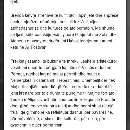
qiell.
Brenda këtyre strehave të kultit ato i japin jetë dhe shpresë
shpirtit njerëzor nëpërmjet besimit tek Zoti, dijes,
atdhedashurisë dhe kulturës që ato përhapin. Më shumë
se fjalët këtë bashkëjetesë hyjnore të njeriut me Zotin dhe
Atdheun e pasqyron rindërtimi i kësaj teqeje-monument
këtu në Ali Postivan.
Prej këtij asambli të bukur e të mrekullueshëm arkitekturor
vështrimi depërton përgjatë luginës së Vjosës e deri në
Përmet, ngrihet lart në majat përreth dhe malet e
Nemerçkës, Postenamit, Trebeshinës, Dhembelit deri tek
Maj e Kokojkës, bukuritë që Zoti na i ka falur e duhet të
jemi krenarë për to e duhet të punojmë t’i ruajmë fort ato.
Teqeja e Alipostivanit nën shembullin e Teqes së Frashërit
dhe gjithë teqeve simotra u krijua dhe hodhi shtat në një
truall që gjithmonë ka reflektuar dashuri për pavarësinë,
për mëvetësinë, arsimin dhe kulturën, për dijen, për
qytetërimin e për përparimin.