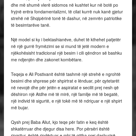
dhe më shumë vlerë sidomos në kushtet kur në botë po
fryjnë erëra fondamentalizmi, të cilat kurrë nuk kanë gjetur
strehë në Shqipërinë tonë të dashur, në zemrën patriotike
të besimtarëve tanë.
Një model si ky i bektashianëve, duhet të kthehet patjetër
në një gurrë frymëzimi se si mund të jetë modern e
njëkohësisht tradicional një besim i cili qëndron së bashku
me ndjenjën dhe zakonet kombëtare.
Teqeja e Ali Postivanit është tashmë një strehë e ngrohtë
besimi dhe shprese për shpirtrat e lënduar, për qytetarët
në nevojë dhe për jetën e aspiratat e secilit prej nesh që
dëshiron një Atdhe më të mirë, një familje më të begatë,
një individ të sigurtë, e një tokë më të ndriçuar e një shpirt
më bujar.
Qysh prej Baba Aliut, kjo teqe për fatin e keq është
shkatërruar dhe djegur disa here. Por përsëri është
ringritur, është rindërtuar e mbi të gjitha prej dashurisë