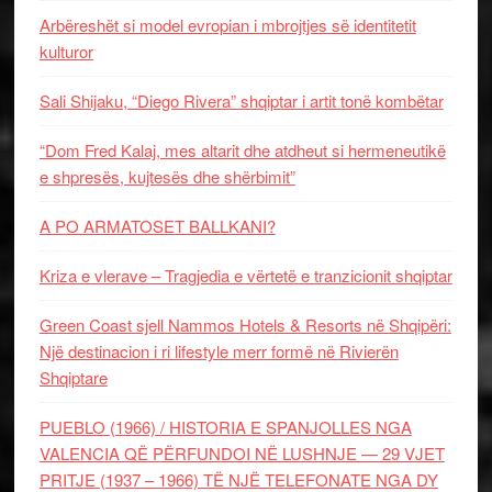
Arbëreshët si model evropian i mbrojtjes së identitetit
kulturor
Sali Shijaku, “Diego Rivera” shqiptar i artit tonë kombëtar
“Dom Fred Kalaj, mes altarit dhe atdheut si hermeneutikë
e shpresës, kujtesës dhe shërbimit”
A PO ARMATOSET BALLKANI?
Kriza e vlerave – Tragjedia e vërtetë e tranzicionit shqiptar
Green Coast sjell Nammos Hotels & Resorts në Shqipëri:
Një destinacion i ri lifestyle merr formë në Rivierën
Shqiptare
PUEBLO (1966) / HISTORIA E SPANJOLLES NGA
VALENCIA QË PËRFUNDOI NË LUSHNJE — 29 VJET
PRITJE (1937 – 1966) TË NJË TELEFONATE NGA DY