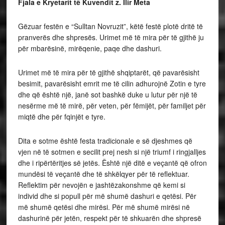
Fjala e Kryetarit të Kuvendit z. Ilir Meta
Gëzuar festën e “Sulltan Novruzit”, këtë festë plotë dritë të
pranverës dhe shpresës. Urimet më të mira për të gjithë ju
për mbarësinë, mirëqenie, paqe dhe dashuri.
Urimet më të mira për të gjithë shqiptarët, që pavarësisht
besimit, pavarësisht emrit me të cilin adhurojnë Zotin e tyre
dhe që është një, janë sot bashkë duke u lutur për një të
nesërme më të mirë, për veten, për fëmijët, për familjet për
miqtë dhe për fqinjët e tyre.
Dita e sotme është festa tradicionale e së djeshmes që
vjen në të sotmen e secilit prej nesh si një triumf i ringjalljes
dhe i ripërtëritjes së jetës. Është një ditë e veçantë që ofron
mundësi të veçantë dhe të shkëlqyer për të reflektuar.
Reflektim për nevojën e jashtëzakonshme që kemi si
individ dhe si popull për më shumë dashuri e qetësi. Për
më shumë qetësi dhe mirësi. Për më shumë mirësi në
dashurinë për jetën, respekt për të shkuarën dhe shpresë