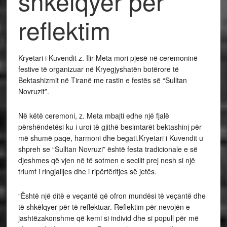
shkëlqyer për
reflektim
Kryetari i Kuvendit z. Ilir Meta mori pjesë në ceremoninë
festive të organizuar në Kryegjyshatën botërore të
Bektashizmit në Tiranë me rastin e festës së “Sulltan
Novruzit”.
Në këtë ceremoni, z. Meta mbajti edhe një fjalë
përshëndetësi ku i uroi të gjithë besimtarët bektashinj për
më shumë paqe, harmoni dhe begati.Kryetari i Kuvendit u
shpreh se “Sulltan Novruzi” është festa tradicionale e së
djeshmes që vjen në të sotmen e secilit prej nesh si një
triumf i ringjalljes dhe i ripërtëritjes së jetës.
“Është një ditë e veçantë që ofron mundësi të veçantë dhe
të shkëlqyer për të reflektuar. Reflektim për nevojën e
jashtëzakonshme që kemi si individ dhe si popull për më