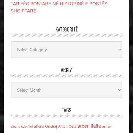
TARIFËS POSTARE NË HISTORINË E POSTËS
SHQIPTARE
KATEGORITË
Kategoritë
ARKIV
Arkiv
TAGS
arben llalla
alfons Grishaj
Anton Cefa
asllan
albano kolonjari