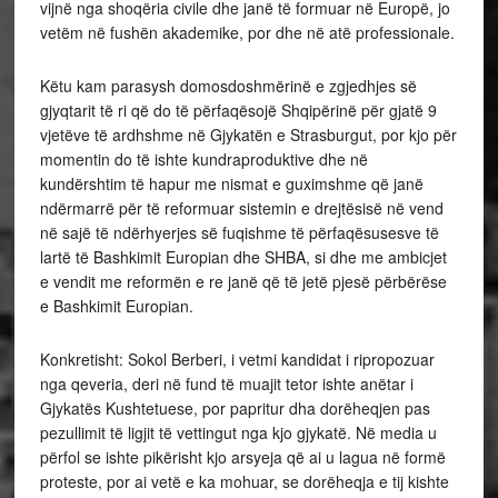
vijnë nga shoqëria civile dhe janë të formuar në Europë, jo
vetëm në fushën akademike, por dhe në atë professionale.
Këtu kam parasysh domosdoshmërinë e zgjedhjes së
gjyqtarit të ri që do të përfaqësojë Shqipërinë për gjatë 9
vjetëve të ardhshme në Gjykatën e Strasburgut, por kjo për
momentin do të ishte kundraproduktive dhe në
kundërshtim të hapur me nismat e guximshme që janë
ndërmarrë për të reformuar sistemin e drejtësisë në vend
në sajë të ndërhyerjes së fuqishme të përfaqësusesve të
lartë të Bashkimit Europian dhe SHBA, si dhe me ambicjet
e vendit me reformën e re janë që të jetë pjesë përbërëse
e Bashkimit Europian.
Konkretisht: Sokol Berberi, i vetmi kandidat i ripropozuar
nga qeveria, deri në fund të muajit tetor ishte anëtar i
Gjykatës Kushtetuese, por papritur dha dorëheqjen pas
pezullimit të ligjit të vettingut nga kjo gjykatë. Në media u
përfol se ishte pikërisht kjo arsyeja që ai u lagua në formë
proteste, por ai vetë e ka mohuar, se dorëheqja e tij kishte