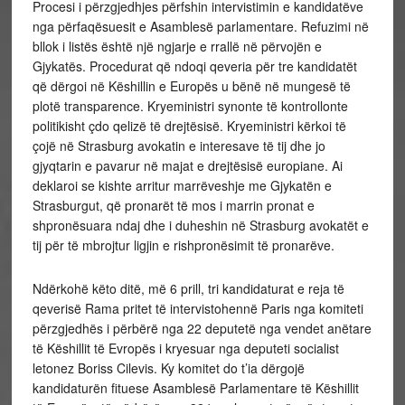
Procesi i përzgjedhjes përfshin intervistimin e kandidatëve
nga përfaqësuesit e Asamblesë parlamentare. Refuzimi në
bllok i listës është një ngjarje e rrallë në përvojën e
Gjykatës. Procedurat që ndoqi qeveria për tre kandidatët
që dërgoi në Këshillin e Europës u bënë në mungesë të
plotë transparence. Kryeministri synonte të kontrollonte
politikisht çdo qelizë të drejtësisë. Kryeministri kërkoi të
çojë në Strasburg avokatin e interesave të tij dhe jo
gjyqtarin e pavarur në majat e drejtësisë europiane. Ai
deklaroi se kishte arritur marrëveshje me Gjykatën e
Strasburgut, që pronarët të mos i marrin pronat e
shpronësuara ndaj dhe i duheshin në Strasburg avokatët e
tij për të mbrojtur ligjin e rishpronësimit të pronarëve.
Ndërkohë këto ditë, më 6 prill, tri kandidaturat e reja të
qeverisë Rama pritet të intervistohennë Paris nga komiteti
përzgjedhës i përbërë nga 22 deputetë nga vendet anëtare
të Këshillit të Evropës i kryesuar nga deputeti socialist
letonez Boriss Cilevis. Ky komitet do t’ia dërgojë
kandidaturën fituese Asamblesë Parlamentare të Këshillit