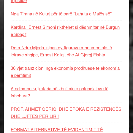
Injustice
Nga Tirana në Kukaj për të parë “Lahuta e Malësisë”
Kardinali Ernest Simoni rikthehet si dëshmitar në Burgun
e Spaçit
Dom Ndre Mjeda, sipas dy figurave monumentale të
letrave shqipe, Ernest Koliqit dhe At Gjergj Fishta
36 vjet tranzicion, nga ekonomia prodhuese te ekonomia
e përfitimit
A ndihmon krijimtaria në zbulimin e potencialeve të
fshehura?
PROF. AHMET QERIQI DHE EPOKA E REZISTENCЁS
DHE LUFTЁS PЁR LIRI!
FORMAT ALTERNATIVE TË EVIDENTIMIT TË