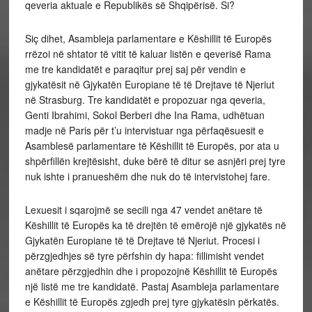
qeveria aktuale e Republikës së Shqipërisë. Si?
Siç dihet, Asambleja parlamentare e Këshillit të Europës
rrëzoi në shtator të vitit të kaluar listën e qeverisë Rama
me tre kandidatët e paraqitur prej saj për vendin e
gjykatësit në Gjykatën Europiane të të Drejtave të Njeriut
në Strasburg. Tre kandidatët e propozuar nga qeveria,
Genti Ibrahimi, Sokol Berberi dhe Ina Rama, udhëtuan
madje në Paris për t’u intervistuar nga përfaqësuesit e
Asamblesë parlamentare të Këshillit të Europës, por ata u
shpërfillën krejtësisht, duke bërë të ditur se asnjëri prej tyre
nuk ishte i pranueshëm dhe nuk do të intervistohej fare.
Lexuesit i sqarojmë se secili nga 47 vendet anëtare të
Këshillit të Europës ka të drejtën të emërojë një gjykatës në
Gjykatën Europiane të të Drejtave të Njeriut. Procesi i
përzgjedhjes së tyre përfshin dy hapa: fillimisht vendet
anëtare përzgjedhin dhe i propozojnë Këshillit të Europës
një listë me tre kandidatë. Pastaj Asambleja parlamentare
e Këshillit të Europës zgjedh prej tyre gjykatësin përkatës.