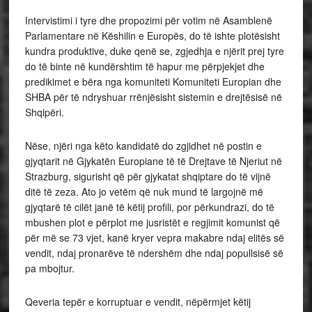
Intervistimi i tyre dhe propozimi për votim në Asamblenë
Parlamentare në Këshilin e Europës, do të ishte plotësisht
kundra produktive, duke qenë se, zgjedhja e njërit prej tyre
do të binte në kundërshtim të hapur me përpjekjet dhe
predikimet e bëra nga komuniteti Komuniteti Europian dhe
SHBA për të ndryshuar rrënjësisht sistemin e drejtësisë në
Shqipëri.
Nëse, njëri nga këto kandidatë do zgjidhet në postin e
gjyqtarit në Gjykatën Europiane të të Drejtave të Njeriut në
Strazburg, sigurisht që për gjykatat shqiptare do të vijnë
ditë të zeza. Ato jo vetëm që nuk mund të largojnë më
gjyqtarë të cilët janë të këtij profili, por përkundrazi, do të
mbushen plot e përplot me jusristët e regjimit komunist që
për më se 73 vjet, kanë kryer vepra makabre ndaj elitës së
vendit, ndaj pronarëve të ndershëm dhe ndaj popullsisë së
pa mbojtur.
Qeveria tepër e korruptuar e vendit, nëpërmjet këtij