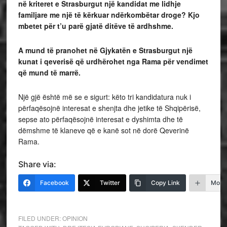
në kriteret e Strasburgut një kandidat me lidhje
familjare me një të kërkuar ndërkombëtar droge? Kjo
mbetet për t’u parë gjatë ditëve të ardhshme.
A mund të pranohet në Gjykatën e Strasburgut një
kunat i qeverisë që urdhërohet nga Rama për vendimet
që mund të marrë.
Një gjë është më se e sigurt: këto tri kandidatura nuk i
përfaqësojnë interesat e shenjta dhe jetike të Shqipërisë,
sepse ato përfaqësojnë interesat e dyshimta dhe të
dëmshme të klaneve që e kanë sot në dorë Qeverinë
Rama.
Share via:
Facebook
Twitter
Copy Link
More
FILED UNDER:
OPINION