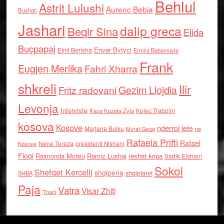
Behlul
Astrit Lulushi
Aurenc Bebja
Bushati
Jashari
dalip greca
Beqir Sina
Elida
Buçpapaj
Enver Bytyci
Elmi Berisha
Ermira Babamusta
Frank
Eugjen Merlika
Fahri Xharra
shkreli
Ilir
Gezim Llojdia
Fritz radovani
Levonja
Interviste
Kolec Traboini
Keze Kozeta Zylo
kosova
Kosove
nderroi jete
Marjana Bulku
ne
Murat Gecaj
Rafaela Prifti
Rafael
Nene Tereza
Kosove
presidenti Nishani
Floqi
Raimonda Moisiu
Ramiz Lushaj
reshat kripa
Sadik Elshani
Sokol
Shefqet Kercelli
shqiperia
shqiptaret
SHBA
Paja
Vatra
Visar Zhiti
Thaci