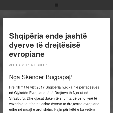
Shqipëria ende jashtë
dyerve të drejtësisë
evropiane
APRIL 4, 2017
BY
DGRECA
Nga
Skënder Buçpapaj
/
Prej fillimit të vitit 2017 Shqipëria nuk ka një përfaqësues
në Gjykatën Evropiane të të Drejtave të Njeriut në
Strasburg. Dhe gjasat duken të shumta që vendi ynë të
vazhdojë të mbetet jashtë dyerve të drejtësisë evropiane
edhe në muajt e ardhshëm. Fajin për këtë e ka vetëm