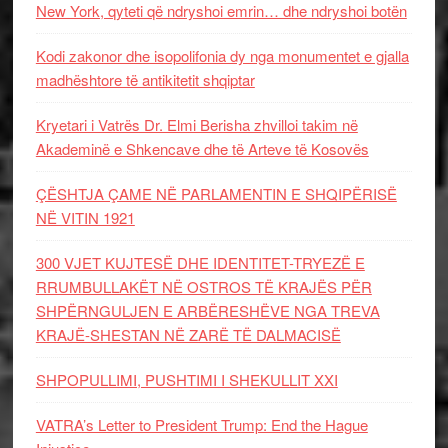
New York, qyteti që ndryshoi emrin… dhe ndryshoi botën
Kodi zakonor dhe isopolifonia dy nga monumentet e gjalla
madhështore të antikitetit shqiptar
Kryetari i Vatrës Dr. Elmi Berisha zhvilloi takim në
Akademinë e Shkencave dhe të Arteve të Kosovës
ÇËSHTJA ÇAME NË PARLAMENTIN E SHQIPËRISË
NË VITIN 1921
300 VJET KUJTESË DHE IDENTITET-TRYEZË E
RRUMBULLAKËT NË OSTROS TË KRAJËS PËR
SHPËRNGULJEN E ARBËRESHËVE NGA TREVA
KRAJË-SHESTAN NË ZARË TË DALMACISË
SHPOPULLIMI, PUSHTIMI I SHEKULLIT XXI
VATRA’s Letter to President Trump: End the Hague