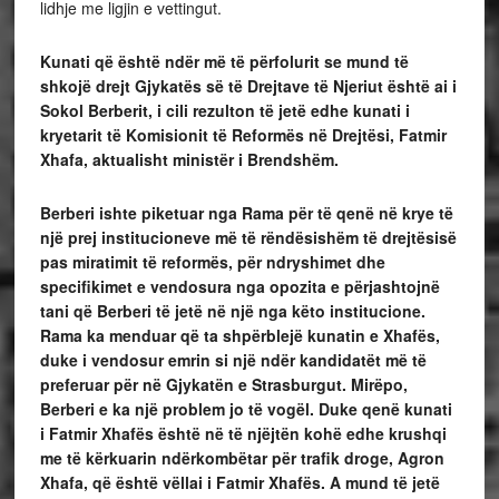
lidhje me ligjin e vettingut.
Kunati që është ndër më të përfolurit se mund të
shkojë drejt Gjykatës së të Drejtave të Njeriut është ai i
Sokol Berberit, i cili rezulton të jetë edhe kunati i
kryetarit të Komisionit të Reformës në Drejtësi, Fatmir
Xhafa
, aktualisht ministër i Brendshëm
.
Berberi ishte piketuar nga Rama për të qenë në krye të
një prej institucioneve më të rëndësishëm të drejtësisë
pas miratimit të reformës, për ndryshimet dhe
specifikimet e vendosura nga opozita e përjashtojnë
tani që Berberi të jetë në një nga këto institucione.
Rama ka menduar që ta shpërblejë kunatin e Xhafës,
duke i vendosur emrin si një ndër kandidatët më të
preferuar për në Gjykatën e Strasburgut. Mirëpo,
Berberi e ka një problem jo të vogël. Duke qenë kunati
i Fatmir Xhafës është në të njëjtën kohë edhe krushqi
me të kërkuarin ndërkombëtar për trafik droge, Agron
Xhafa, që është vëllai i Fatmir Xhafës. A mund të jetë