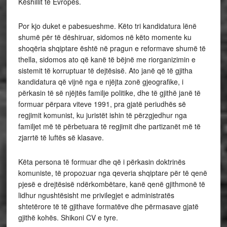
Këshillit të Evropës.
Por kjo duket e pabesueshme. Këto tri kandidatura lënë
shumë për të dëshiruar, sidomos në këto momente ku
shoqëria shqiptare është në pragun e reformave shumë të
thella, sidomos ato që kanë të bëjnë me riorganizimin e
sistemit të korruptuar të dejtësisë. Ato janë që të gjitha
kandidatura që vijnë nga e njëjta zonë gjeografike, i
përkasin të së njëjtës familje politike, dhe të gjithë janë të
formuar përpara viteve 1991, pra gjatë periudhës së
regjimit komunist, ku juristët ishin të përzgjedhur nga
familjet më të përbetuara të regjimit dhe partizanët më të
zjarrtë të luftës së klasave.
Këta persona të formuar dhe që i përkasin doktrinës
komuniste, të propozuar nga qeveria shqiptare për të qenë
pjesë e drejtësisë ndërkombëtare, kanë qenë gjithmonë të
lidhur ngushtësisht me privilegjet e administratës
shtetërore të të gjithave formatëve dhe përmasave gjatë
gjithë kohës. Shikoni CV e tyre.