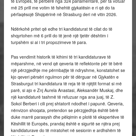
të Evropës, të përbërë nga 324 parlamentarë, për ta votuar
më 25 prill me votim të fshehtë gjykatësin e ri që do ta
përfaqësojë Shqipërinë në Strasburg deri në vitin 2026.
Ndërkohë pritet që edhe tri kandidaturat të cilat do të
shqyrtohen më 6 prill do të jenë një tjetër dështim i
turpshëm si ai i tri propozimeve të para.
Pas vendimit historik të kthimi të tri kandidaturave të
mëparshme, në vend që qeveria të reflektonte për të bërë
një përzgjedhje me përmbajtje të ndryshme, konstatohet se
kjo qeveri përsëri ngulmon për të dërguar në Gjykatën e
Strasburgut tri kandidatura të reja të të njëjtit format si më
parë, si ajo e Znj Aurela Anastasi, Aleksandër Muskaj, dhe
një kandidaturë tashmë të refuzuar nga ana juaj, të Z.
Sokol Berberi i cili prej shtatorit ndodhet i papunë. Qeveria,
nënvizon shoqata, pretendon se përzgjedhja është bërë
duke marrë parasysh dhe pëlqimin e plotë të ekspertëve të
Këshillit të Europës, prandaj është e sigurtë se njëra prej
kandidaturave do të miratohet në sesionin e ardhshëm të