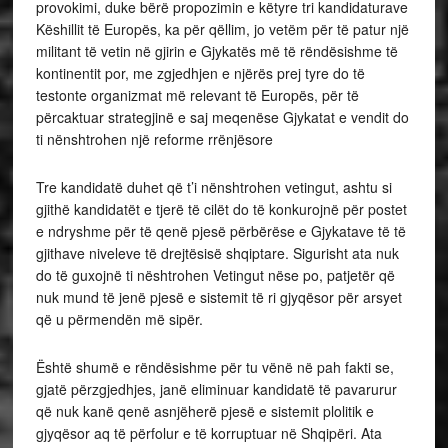
provokimi, duke bërë propozimin e këtyre tri kandidaturave
Këshillit të Europës, ka për qëllim, jo vetëm për të patur një
militant të vetin në gjirin e Gjykatës më të rëndësishme të
kontinentit por, me zgjedhjen e njërës prej tyre do të
testonte organizmat më relevant të Europës, për të
përcaktuar strategjinë e saj meqenëse Gjykatat e vendit do
ti nënshtrohen një reforme rrënjësore
Tre kandidatë duhet që t’i nënshtrohen vetingut, ashtu si
gjithë kandidatët e tjerë të cilët do të konkurojnë për postet
e ndryshme për të qenë pjesë përbërëse e Gjykatave të të
gjithave niveleve të drejtësisë shqiptare. Sigurisht ata nuk
do të guxojnë ti nështrohen Vetingut nëse po, patjetër që
nuk mund të jenë pjesë e sistemit të ri gjyqësor për arsyet
që u përmendën më sipër.
Është shumë e rëndësishme për tu vënë në pah fakti se,
gjatë përzgjedhjes, janë eliminuar kandidatë të pavarurur
që nuk kanë qenë asnjëherë pjesë e sistemit plolitik e
gjyqësor aq të përfolur e të korruptuar në Shqipëri. Ata