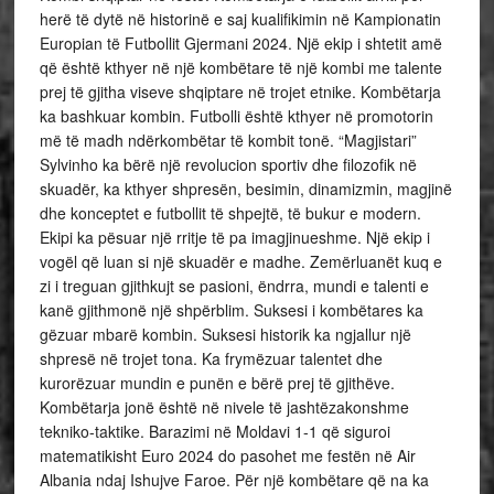
herë të dytë në historinë e saj kualifikimin në Kampionatin
Europian të Futbollit Gjermani 2024. Një ekip i shtetit amë
që është kthyer në një kombëtare të një kombi me talente
prej të gjitha viseve shqiptare në trojet etnike. Kombëtarja
ka bashkuar kombin. Futbolli është kthyer në promotorin
më të madh ndërkombëtar të kombit tonë.
“Magjistari”
Sylvinho ka bërë një revolucion sportiv dhe filozofik në
skuadër, ka kthyer shpresën, besimin, dinamizmin, magjinë
dhe konceptet e futbollit të shpejtë, të bukur e modern.
Ekipi ka pësuar një rritje të pa imagjinueshme. Një ekip i
vogël që luan si një skuadër e madhe. Zemërluanët kuq e
zi i treguan gjithkujt se pasioni, ëndrra, mundi e talenti e
kanë gjithmonë një shpërblim. Suksesi i kombëtares ka
gëzuar mbarë kombin. Suksesi historik ka ngjallur një
shpresë në trojet tona. Ka frymëzuar talentet dhe
kurorëzuar mundin e punën e bërë prej të gjithëve.
Kombëtarja jonë është në nivele të jashtëzakonshme
tekniko-taktike. Barazimi në Moldavi 1-1 që siguroi
matematikisht Euro 2024 do pasohet me festën në Air
Albania ndaj Ishujve Faroe. Për një kombëtare që na ka