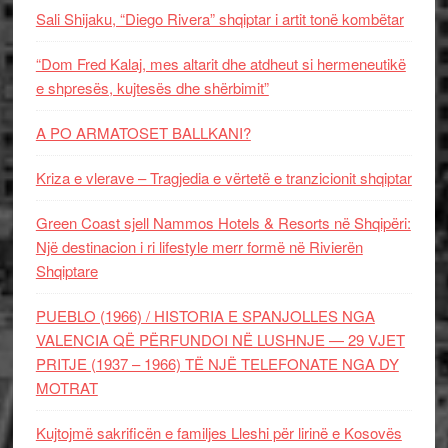
Sali Shijaku, “Diego Rivera” shqiptar i artit tonë kombëtar
“Dom Fred Kalaj, mes altarit dhe atdheut si hermeneutikë
e shpresës, kujtesës dhe shërbimit”
A PO ARMATOSET BALLKANI?
Kriza e vlerave – Tragjedia e vërtetë e tranzicionit shqiptar
Green Coast sjell Nammos Hotels & Resorts në Shqipëri:
Një destinacion i ri lifestyle merr formë në Rivierën
Shqiptare
PUEBLO (1966) / HISTORIA E SPANJOLLES NGA
VALENCIA QË PËRFUNDOI NË LUSHNJE — 29 VJET
PRITJE (1937 – 1966) TË NJË TELEFONATE NGA DY
MOTRAT
Kujtojmë sakrificën e familjes Lleshi për lirinë e Kosovës