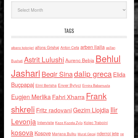
Arkiv
TAGS
arben llalla
alfons Grishaj
Anton Cefa
asllan
albano kolonjari
Behlul
Astrit Lulushi
Aurenc Bebja
Bushati
Jashari
dalip greca
Beqir Sina
Elida
Buçpapaj
Enver Bytyci
Elmi Berisha
Ermira Babamusta
Frank
Eugjen Merlika
Fahri Xharra
shkreli
Ilir
Gezim Llojdia
Fritz radovani
Levonja
Interviste
Kolec Traboini
Keze Kozeta Zylo
kosova
Kosove
nderroi jete
Marjana Bulku
ne
Murat Gecaj