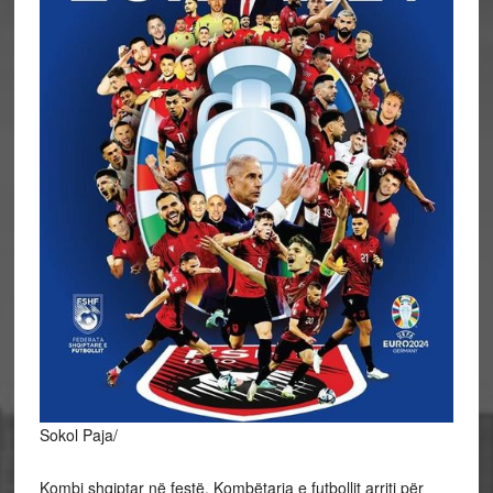
Sokol Paja/
Kombi shqiptar në festë. Kombëtarja e futbollit arriti për