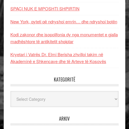
SPAÇI NUK E MPOSHTI SHPIRTIN
New York, qyteti që ndryshoi emrin… dhe ndryshoi botën
Kodi zakonor dhe isopolifonia dy nga monumentet e gjalla
madhështore të antikitetit shqiptar
Kryetari i Vatrës Dr. Elmi Berisha zhvilloi takim në
Akademinë e Shkencave dhe të Arteve të Kosovës
KATEGORITË
Kategoritë
ARKIV