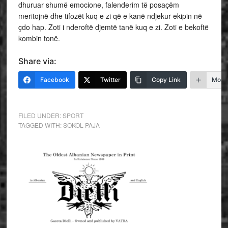
dhuruar shumë emocione, falenderim të posaçëm
meritojnë dhe tifozët kuq e zi që e kanë ndjekur ekipin në
çdo hap. Zoti i nderoftë djemtë tanë kuq e zi. Zoti e bekoftë
kombin tonë.
Share via:
Facebook
Twitter
Copy Link
More
FILED UNDER:
SPORT
TAGGED WITH:
SOKOL PAJA