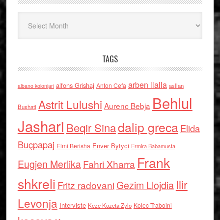
Arkiv
TAGS
arben llalla
alfons Grishaj
Anton Cefa
asllan
albano kolonjari
Behlul
Astrit Lulushi
Aurenc Bebja
Bushati
Jashari
dalip greca
Beqir Sina
Elida
Buçpapaj
Enver Bytyci
Elmi Berisha
Ermira Babamusta
Frank
Eugjen Merlika
Fahri Xharra
shkreli
Ilir
Gezim Llojdia
Fritz radovani
Levonja
Interviste
Kolec Traboini
Keze Kozeta Zylo