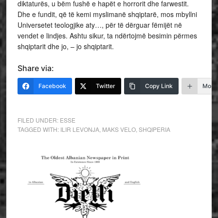
diktaturës, u bëm fushë e hapët e horrorit dhe farwestit.
Dhe e fundit, që të kemi myslimanë shqiptarë, mos mbyllni
Universetet teologjike aty…, për të dërguar fëmijët në
vendet e lindjes. Ashtu sikur, ta ndërtojmë besimin përmes
shqiptarit dhe jo, – jo shqiptarit.
Share via:
Facebook
Twitter
Copy Link
More
FILED UNDER:
ESSE
TAGGED WITH:
ILIR LEVONJA
,
MAKS VELO
,
SHQIPERIA