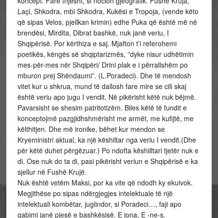
koncept. Fare thjesht, si nocion gjeografik. Fushë Kruja,
Laçi, Shkodra, mbi Shkodra, Kukësi e Tropoja, (vende këto
që sipas Velos, pjellkan krimin) edhe Puka që është më në
brendësi, Mirdita, Dibrat bashkë, nuk janë veriu, I
Shqipërisë. Por kërthiza e saj. Mjafton t’i referohemi
poetikës, këngës së shqiptarizmës, ”dyke nisur udhëtimin
mes-për-mes nër Shqipëri/ Drini plak e i përrallshëm po
mburon prej Shëndaumi”. (L.Poradeci). Dhe të mendosh
vitet kur u shkrua, mund të dallosh fare mire se cili skaj
është veriu apo jugu I vendit. Në pikërisht këtë nuk bëjmë.
Pavarsisht se shesim patritotizëm. Biles këtë të fundit e
konceptojmë pazgjidhshmërisht me armët, me kufijtë, me
këlthitjen. Dhe më ironike, bëhet kur mendon se
Kryeministri aktual, ka një këshiltar nga veriu I vendit.(Dhe
për këtë duhet përgëzuar.) Po ndofta këshilltari tjetër nuk e
di. Ose nuk do ta di, pasi pikërisht veriun e Shqipërisë e ka
sjellur në Fushë Krujë.
Nuk është vetëm Maksi, por ka vite që ndodh ky ekuivok.
Megjithëse po sipas ndërgjegjes intelektuale të një
intelektuali kombëtar, juglindor, si Poradeci…, faji apo
gabimi janë pjesë e bashkësisë. E jona, E -ne-s.