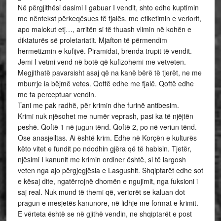
Në përgjithësi dasimi I gabuar I vendit, shto edhe kuptimin
me nëntekst përkeqësues të fjalës, me etiketimin e veriorit,
apo malokut etj…, arritën si të thuash vlimin në kohën e
diktaturës së proletariatit. Mjafton të përmendim
hermetizmin e kufijvë. Piramidat, brenda trupit të vendit.
Jemi I vetmi vend në botë që kufizohemi me vetveten.
Megjithatë pavarsisht asaj që na kanë bërë të tjerët, ne me
mburrje ia bëjmë vetes. Qoftë edhe me fjalë. Qoftë edhe
me ta perceptuar vendin.
Tani me pak radhë, për krimin dhe furinë antibesim.
Krimi nuk njësohet me numër veprash, pasi ka të njëjtën
peshë. Qoftë 1 në jugun tënd. Qoftë 2, po në veriun tënd.
Ose anasjelltas. Ai është krim. Edhe në Korçën e kulturës
këto vitet e fundit po ndodhin gjëra që të habisin. Tjetër,
njësimi I kanunit me krimin ordiner është, si të largosh
veten nga ajo përgjegjësia e Lasgushit. Shqiptarët edhe sot
e kësaj dite, ngatërrojnë dhomën e ngujimit, nga fuksioni i
saj real. Nuk mund të themi që, veriorët se kaluan dot
pragun e mesjetës kanunore, në lidhje me format e krimit.
E vërteta është se në gjithë vendin, ne shqiptarët e post