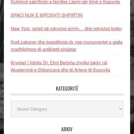
Kujtojmë sakrificën e familjes Lleshi për lirinë e Kosovës
SPAÇI NUK E MPOSHTI SHPIRTIN
New York, qyteti që ndryshoi emrin… dhe ndryshoi botën
Kodi zakonor dhe isopolifonia dy nga monumentet e gjalla
madhështore të antikitetit shqiptar
Kryetari i Vatrës Dr. Elmi Berisha zhvilloi takim në
Akademinë e Shkencave dhe të Arteve të Kosovës
KATEGORITË
Kategoritë
ARKIV