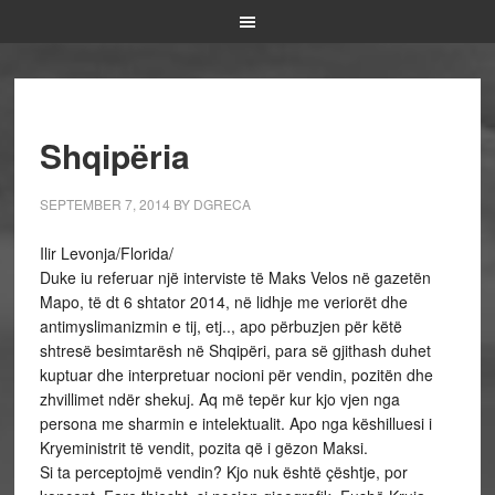
Shqipëria
SEPTEMBER 7, 2014
BY
DGRECA
Ilir Levonja/Florida/
Duke iu referuar një interviste të Maks Velos në gazetën
Mapo, të dt 6 shtator 2014, në lidhje me veriorët dhe
antimyslimanizmin e tij, etj.., apo përbuzjen për këtë
shtresë besimtarësh në Shqipëri, para së gjithash duhet
kuptuar dhe interpretuar nocioni për vendin, pozitën dhe
zhvillimet ndër shekuj. Aq më tepër kur kjo vjen nga
persona me sharmin e intelektualit. Apo nga këshilluesi i
Kryeministrit të vendit, pozita që i gëzon Maksi.
Si ta perceptojmë vendin? Kjo nuk është çështje, por