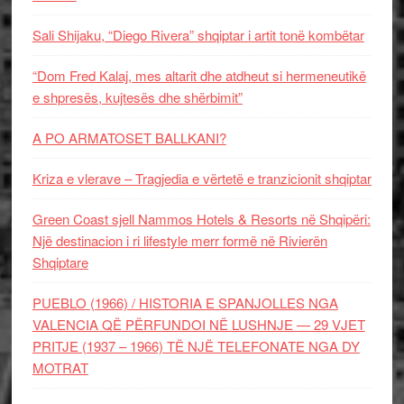
Sali Shijaku, “Diego Rivera” shqiptar i artit tonë kombëtar
“Dom Fred Kalaj, mes altarit dhe atdheut si hermeneutikë
e shpresës, kujtesës dhe shërbimit”
A PO ARMATOSET BALLKANI?
Kriza e vlerave – Tragjedia e vërtetë e tranzicionit shqiptar
Green Coast sjell Nammos Hotels & Resorts në Shqipëri:
Një destinacion i ri lifestyle merr formë në Rivierën
Shqiptare
PUEBLO (1966) / HISTORIA E SPANJOLLES NGA
VALENCIA QË PËRFUNDOI NË LUSHNJE — 29 VJET
PRITJE (1937 – 1966) TË NJË TELEFONATE NGA DY
MOTRAT