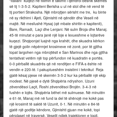
“Italiani” kuqezi në fillimin e takimit i qëndroi besnik skemës
së tij 1-3-5-2. Kapiteni Berisha u ul në stol dhe në vend të
tij portieri Strakosha. Një mbrojtjen sërisht me tre, ku binte
në sy rikthimi i Ajeti, Gjimishti në qëndër dhe Veseli në
majtë. Në mesfushë Hysaj (që mbate shiritin e kapitenit),
Bare, Ramadi, Laçi dhe Lenjani. Në sulm Broja dhe Manaj.
45-të minutat e para janë një loje e lexueshme e lojtarëve
kuqezi. Shqiponjat luajnë nga krahët, dhe skuadra kërkon
të gjejë golin nëpërmjet krosimeve në zonë, por të gjitha
topat largohen nga mbrojtësit e San Marinos dhe nga gjitha
tentativat vetëm një top përfundon në kuadratin e portës.
0-0 përballë skuadrës që në renditjen e FIFA-s ështe në
vendin e 220-të. I pakuptueshëm insistimi i teknikut Reja
gjatë kësaj pjese në skemën 3-5-2 kur ka përballë një ekip
modest. Në pjesë e dytë Shqipëria ndryshon. Uzuni
zëvendësoi Laçit, Roshi zëvendësoi Brojën. 3-4-3 në
fushën e lojës. Shqipëria bëhet më sulmuese. Në minutën
e 61-të, Manaj më në fund ia del të shënojë me kokë pas
një krosimit të saktë të Uzunit, 0-1. Në minutën e 84-të
gjatë një goditje këndore, Gjimishti gjuan me kokë, topi
përplaset në traversë, Veselit ndjek trajektoren e topit,