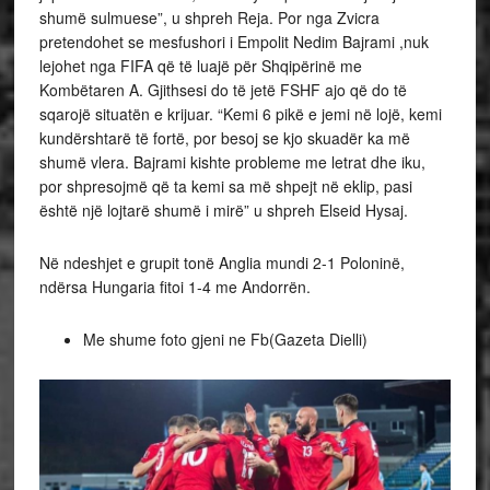
shumë sulmuese”, u shpreh Reja. Por nga Zvicra
pretendohet se mesfushori i Empolit Nedim Bajrami ,nuk
lejohet nga FIFA që të luajë për Shqipërinë me
Kombëtaren A. Gjithsesi do të jetë FSHF ajo që do të
sqarojë situatën e krijuar. “Kemi 6 pikë e jemi në lojë, kemi
kundërshtarë të fortë, por besoj se kjo skuadër ka më
shumë vlera. Bajrami kishte probleme me letrat dhe iku,
por shpresojmë që ta kemi sa më shpejt në eklip, pasi
është një lojtarë shumë i mirë” u shpreh Elseid Hysaj.
Në ndeshjet e grupit tonë Anglia mundi 2-1 Poloninë,
ndërsa Hungaria fitoi 1-4 me Andorrën.
Me shume foto gjeni ne Fb(Gazeta Dielli)