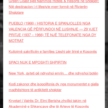
Green Coast sjell Nammos Hotels & Resorts në Shqipëri:
Një destinacion i ri lifestyle merr formë në Rivierën
Shqiptare
PUEBLO (1966) / HISTORIA E SPANJOLLES NGA
VALENCIA QË PËRFUNDOI NË LUSHNJE — 29 VJET
PRITJE (1937 – 1966) TË NJË TELEFONATE NGA DY
MOTRAT
Kujtojmë sakrificën e familjes Lleshi për lirinë e Kosovës
SPAÇI NUK E MPOSHTI SHPIRTIN
New York, qyteti që ndryshoi emrin… dhe ndryshoi botën
Kodi zakonor dhe isopolifonia dy nga monumentet e gjalla
madhështore të antikitetit shqiptar
Kryetari i Vatrës Dr. Elmi Berisha zhvilloi takim në
Akademinë e Shkencave dhe të Arteve të Kosovës