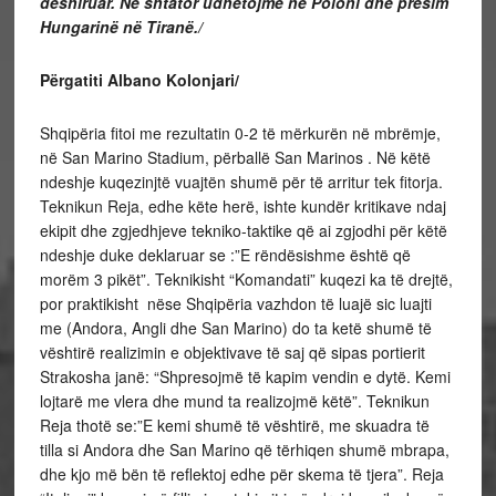
dëshiruar. Në shtator udhëtojmë në Poloni dhe presim
Hungarinë në Tiranë./
Përgatiti Albano Kolonjari/
Shqipëria fitoi me rezultatin 0-2 të mërkurën në mbrëmje,
në San Marino Stadium, përballë San Marinos . Në këtë
ndeshje kuqezinjtë vuajtën shumë për të arritur tek fitorja.
Teknikun Reja, edhe këte herë, ishte kundër kritikave ndaj
ekipit dhe zgjedhjeve tekniko-taktike që ai zgjodhi për këtë
ndeshje duke deklaruar se :”E rëndësishme është që
morëm 3 pikët”. Teknikisht “Komandati” kuqezi ka të drejtë,
por praktikisht nëse Shqipëria vazhdon të luajë sic luajti
me (Andora, Angli dhe San Marino) do ta ketë shumë të
vështirë realizimin e objektivave të saj që sipas portierit
Strakosha janë: “Shpresojmë të kapim vendin e dytë. Kemi
lojtarë me vlera dhe mund ta realizojmë këtë”. Teknikun
Reja thotë se:”E kemi shumë të vështirë, me skuadra të
tilla si Andora dhe San Marino që tërhiqen shumë mbrapa,
dhe kjo më bën të reflektoj edhe për skema të tjera”. Reja