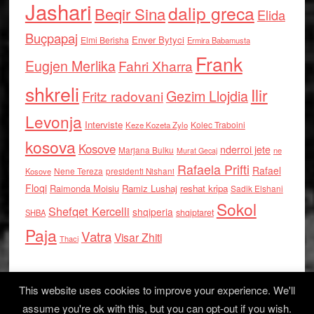
Jashari
dalip greca
Beqir Sina
Elida
Buçpapaj
Enver Bytyci
Elmi Berisha
Ermira Babamusta
Frank
Eugjen Merlika
Fahri Xharra
shkreli
Ilir
Gezim Llojdia
Fritz radovani
Levonja
Interviste
Kolec Traboini
Keze Kozeta Zylo
kosova
Kosove
nderroi jete
Marjana Bulku
ne
Murat Gecaj
Rafaela Prifti
Rafael
Nene Tereza
Kosove
presidenti Nishani
Floqi
Raimonda Moisiu
Ramiz Lushaj
reshat kripa
Sadik Elshani
Sokol
Shefqet Kercelli
shqiperia
shqiptaret
SHBA
Paja
Vatra
Visar Zhiti
Thaci
This website uses cookies to improve your experience. We'll
assume you're ok with this, but you can opt-out if you wish.