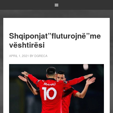
Shqiponjat”fluturojnë”me
vështirësi
APRIL 1, 2021
BY
DGRECA