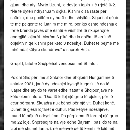
gjuan dhe aty Myrto Uzuni, e devijon topin në rrjetë 0-2.
“Në të dytën ndryshuam diçka. Kishim disa raste për
shënim, dhe goditëm dy herë edhe shtyllën. Sigurisht që do
të më pëlqente të luanim më mirë, por kjo është ndeshja e
tretë brenda javës dhe është e vështirë të rikuperojnë
energjitë lojtarët. Morëm 6 pikë dhe ia dolëm të arrijmë
objektivin që kishim për këto 3 ndeshje. Duhet të bëjmë më
mirë ndaj këtyre skuadrave” u shpreh Reja.
Grupi I, fatet e Shqipërisë vendosen në Shtator.
Poloni-Shqipëri me 2 Shtator dhe Shqipëri-Hungari me 5
shtator 2021, janë dy ndeshjet kyc që kuqezinjtë do të
luajnë dhe aty do të varet edhe “fatet” e Shqiponjave në
këto eleminatore. “Dua të krijoj një grup të pjekur, për të
ecur përpara. Skuadra nuk bëhet për një vit. Duhet kohë.
Duhet të gjesh lojtarët e duhur. Pas këtyre ndeshjeve,
mund të bëjmë ndryshime. Do përpiqem të formoj një grup
me 22 lojë. Shpresoj të na vijë edhe Bajrami, pasi do të na
japi më shumë fantazi, në mënyrë që të kemi një lojë më