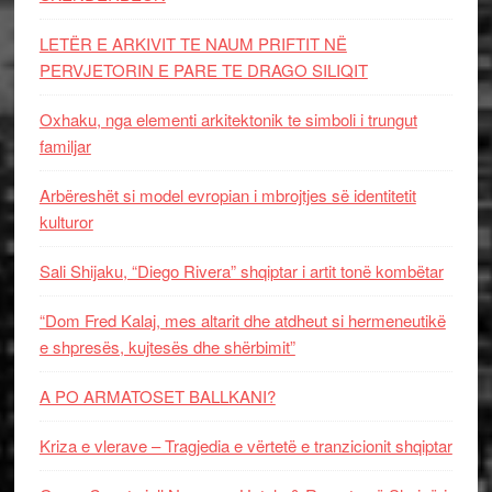
LETËR E ARKIVIT TE NAUM PRIFTIT NË
PERVJETORIN E PARE TE DRAGO SILIQIT
Oxhaku, nga elementi arkitektonik te simboli i trungut
familjar
Arbëreshët si model evropian i mbrojtjes së identitetit
kulturor
Sali Shijaku, “Diego Rivera” shqiptar i artit tonë kombëtar
“Dom Fred Kalaj, mes altarit dhe atdheut si hermeneutikë
e shpresës, kujtesës dhe shërbimit”
A PO ARMATOSET BALLKANI?
Kriza e vlerave – Tragjedia e vërtetë e tranzicionit shqiptar