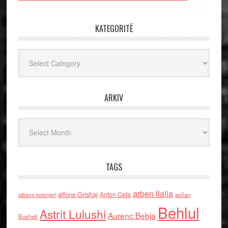
KATEGORITË
Kategoritë
ARKIV
Arkiv
TAGS
arben llalla
alfons Grishaj
Anton Cefa
asllan
albano kolonjari
Behlul
Astrit Lulushi
Aurenc Bebja
Bushati