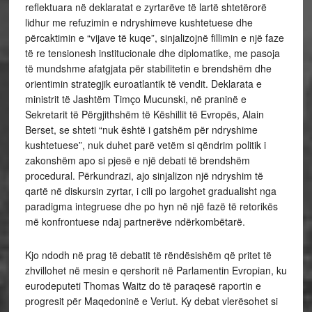
reflektuara në deklaratat e zyrtarëve të lartë shtetërorë
lidhur me refuzimin e ndryshimeve kushtetuese dhe
përcaktimin e “vijave të kuqe”, sinjalizojnë fillimin e një faze
të re tensionesh institucionale dhe diplomatike, me pasoja
të mundshme afatgjata për stabilitetin e brendshëm dhe
orientimin strategjik euroatlantik të vendit. Deklarata e
ministrit të Jashtëm Timço Mucunski, në praninë e
Sekretarit të Përgjithshëm të Këshillit të Evropës, Alain
Berset, se shteti “nuk është i gatshëm për ndryshime
kushtetuese”, nuk duhet parë vetëm si qëndrim politik i
zakonshëm apo si pjesë e një debati të brendshëm
procedural. Përkundrazi, ajo sinjalizon një ndryshim të
qartë në diskursin zyrtar, i cili po largohet gradualisht nga
paradigma integruese dhe po hyn në një fazë të retorikës
më konfrontuese ndaj partnerëve ndërkombëtarë.
Kjo ndodh në prag të debatit të rëndësishëm që pritet të
zhvillohet në mesin e qershorit në Parlamentin Evropian, ku
eurodeputeti Thomas Waitz do të paraqesë raportin e
progresit për Maqedoninë e Veriut. Ky debat vlerësohet si