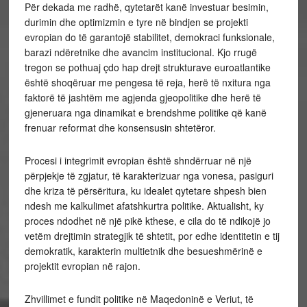
Për dekada me radhë, qytetarët kanë investuar besimin,
durimin dhe optimizmin e tyre në bindjen se projekti
evropian do të garantojë stabilitet, demokraci funksionale,
barazi ndëretnike dhe avancim institucional. Kjo rrugë
tregon se pothuaj çdo hap drejt strukturave euroatlantike
është shoqëruar me pengesa të reja, herë të nxitura nga
faktorë të jashtëm me agjenda gjeopolitike dhe herë të
gjeneruara nga dinamikat e brendshme politike që kanë
frenuar reformat dhe konsensusin shtetëror.
Procesi i integrimit evropian është shndërruar në një
përpjekje të zgjatur, të karakterizuar nga vonesa, pasiguri
dhe kriza të përsëritura, ku idealet qytetare shpesh bien
ndesh me kalkulimet afatshkurtra politike. Aktualisht, ky
proces ndodhet në një pikë kthese, e cila do të ndikojë jo
vetëm drejtimin strategjik të shtetit, por edhe identitetin e tij
demokratik, karakterin multietnik dhe besueshmërinë e
projektit evropian në rajon.
Zhvillimet e fundit politike në Maqedoninë e Veriut, të