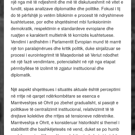
një nga më të ndjeshmit dhe më të diskutueshmit në vitet e
fundit, sipas analizave diplomatike dhe politike. Fokusi i tij
do të përfshijë jo vetëm bllokimin e procesit të ndryshimeve
kushtetuese, por edhe shqetësimet mbi funksionimin
demokratik, respektimin e standardeve evropiane dhe
ruajtjen e karakterit multietnik të kornizës kushtetuese.
Vendimi i ardhshëm i Parlamentit Evropian mund të marrë
një ton paralajmërues dhe kritik politik, duke sinjalizuar se
procesi i eurointegrimit të Maqedonisë së Veriut ndodhet
në një fazë vendimtare, potencialisht në një nga etapat
përmbyllëse të izolimit të zgjatur institucional dhe
diplomatik.
Një aspekt shqetësues i situatës aktuale është perceptimi
në rritje në qarqet ndërkombëtare se esenca e
Marrëveshjes së Ohrit po zbehet gradualisht, si pasojë e
politikave të centralizimit institucional, relativizimit të të
drejtave kolektive dhe rritjes së tensioneve ndëretnike.
Marrëveshja e Ohrit, e konsideruar historikisht si themel i
stabilitetit dhe bashkëjetesës në vend, duket se po humb