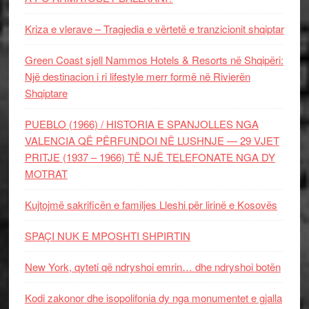
Kriza e vlerave – Tragjedia e vërtetë e tranzicionit shqiptar
Green Coast sjell Nammos Hotels & Resorts në Shqipëri:
Një destinacion i ri lifestyle merr formë në Rivierën
Shqiptare
PUEBLO (1966) / HISTORIA E SPANJOLLES NGA
VALENCIA QË PËRFUNDOI NË LUSHNJE — 29 VJET
PRITJE (1937 – 1966) TË NJË TELEFONATE NGA DY
MOTRAT
Kujtojmë sakrificën e familjes Lleshi për lirinë e Kosovës
SPAÇI NUK E MPOSHTI SHPIRTIN
New York, qyteti që ndryshoi emrin… dhe ndryshoi botën
Kodi zakonor dhe isopolifonia dy nga monumentet e gjalla