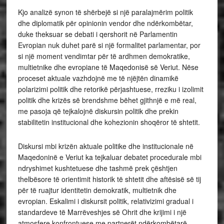
Kjo analizë synon të shërbejë si një paralajmërim politik
dhe diplomatik për opinionin vendor dhe ndërkombëtar,
duke theksuar se debati i qershorit në Parlamentin
Evropian nuk duhet parë si një formalitet parlamentar, por
si një moment vendimtar për të ardhmen demokratike,
multietnike dhe evropiane të Maqedonisë së Veriut. Nëse
proceset aktuale vazhdojnë me të njëjtën dinamikë
polarizimi politik dhe retorikë përjashtuese, rreziku i izolimit
politik dhe krizës së brendshme bëhet gjithnjë e më real,
me pasoja që tejkalojnë diskursin politik dhe prekin
stabilitetin institucional dhe kohezionin shoqëror të shtetit.
Diskursi mbi krizën aktuale politike dhe institucionale në
Maqedoninë e Veriut ka tejkaluar debatet procedurale mbi
ndryshimet kushtetuese dhe tashmë prek çështjen
thelbësore të orientimit historik të shtetit dhe aftësisë së tij
për të ruajtur identitetin demokratik, multietnik dhe
evropian. Eskalimi i diskursit politik, relativizimi gradual i
standardeve të Marrëveshjes së Ohrit dhe krijimi i një
atmosfere konfrontuese me partnerët ndërkombëtarë