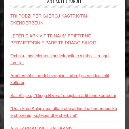
ARTIKUJT E FUNDIT
TRI POEZI PËR GJERGJ KASTRIOTIN-
SKËNDERBEUN
LETËR E ARKIVIT TE NAUM PRIFTIT NË
PERVJETORIN E PARE TE DRAGO SILIQIT
Oxhaku, nga elementi arkitektonik te simboli i trungut
familjar
Arbëreshët si model evropian i mbrojtjes së identitetit
kulturor
Sali Shijaku, “Diego Rivera” shqiptar i artit tonë kombëtar
“Dom Fred Kalaj, mes altarit dhe atdheut si hermeneutikë
e shpresës, kujtesës dhe shërbimit”
A PO ARMATOSET BALLKANI?