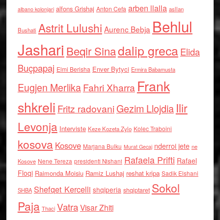
arben llalla
alfons Grishaj
Anton Cefa
asllan
albano kolonjari
Behlul
Astrit Lulushi
Aurenc Bebja
Bushati
Jashari
dalip greca
Beqir Sina
Elida
Buçpapaj
Enver Bytyci
Elmi Berisha
Ermira Babamusta
Frank
Eugjen Merlika
Fahri Xharra
shkreli
Ilir
Gezim Llojdia
Fritz radovani
Levonja
Interviste
Kolec Traboini
Keze Kozeta Zylo
kosova
Kosove
nderroi jete
Marjana Bulku
ne
Murat Gecaj
Rafaela Prifti
Rafael
Nene Tereza
Kosove
presidenti Nishani
Floqi
Raimonda Moisiu
Ramiz Lushaj
reshat kripa
Sadik Elshani
Sokol
Shefqet Kercelli
shqiperia
shqiptaret
SHBA
Paja
Vatra
Visar Zhiti
Thaci