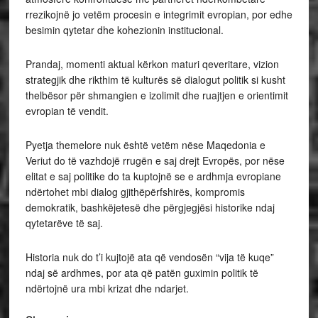
rrezikojnë jo vetëm procesin e integrimit evropian, por edhe
besimin qytetar dhe kohezionin institucional.
Prandaj, momenti aktual kërkon maturi qeveritare, vizion
strategjik dhe rikthim të kulturës së dialogut politik si kusht
thelbësor për shmangien e izolimit dhe ruajtjen e orientimit
evropian të vendit.
Pyetja themelore nuk është vetëm nëse Maqedonia e
Veriut do të vazhdojë rrugën e saj drejt Evropës, por nëse
elitat e saj politike do ta kuptojnë se e ardhmja evropiane
ndërtohet mbi dialog gjithëpërfshirës, kompromis
demokratik, bashkëjetesë dhe përgjegjësi historike ndaj
qytetarëve të saj.
Historia nuk do t’i kujtojë ata që vendosën “vija të kuqe”
ndaj së ardhmes, por ata që patën guximin politik të
ndërtojnë ura mbi krizat dhe ndarjet.