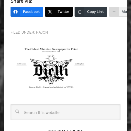
Share via:
Facebook
Twitter
Copy Link
More
FILED UNDER:
RAJON