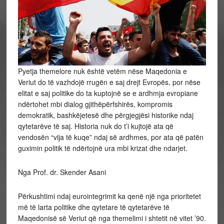
Pyetja themelore nuk është vetëm nëse Maqedonia e
Veriut do të vazhdojë rrugën e saj drejt Evropës, por nëse
elitat e saj politike do ta kuptojnë se e ardhmja evropiane
ndërtohet mbi dialog gjithëpërfshirës, kompromis
demokratik, bashkëjetesë dhe përgjegjësi historike ndaj
qytetarëve të saj. Historia nuk do t’i kujtojë ata që
vendosën “vija të kuqe” ndaj së ardhmes, por ata që patën
guximin politik të ndërtojnë ura mbi krizat dhe ndarjet.
Nga Prof. dr. Skender Asani
Përkushtimi ndaj eurointegrimit ka qenë një nga prioritetet
më të larta politike dhe qytetare të qytetarëve të
Maqedonisë së Veriut që nga themelimi i shtetit në vitet ’90.