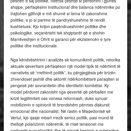
peshën e saj politike, ndërsa çështje si përdorimi i gjuhës
shqipe, përfaqësimi institucional dhe balanca ndëretnike po
trajtohen gjithnjë e më shumë si tema të zakonshme
politike, e jo si parime të pandryshueshme të rendit
kushtetues. Kjo krijon paqëndrueshmëri politike dhe
psikologjike, veçanërisht tek shqiptarët që e shohin
Marrëveshjen e Ohrit si garanci për ekzistencën e tyre
politike dhe institucionale.
Nga këndvështrimi i analizës së komunikimit politik, retorika
aktuale qeveritare përfaqëson një model tipik të ndërtimit të
narrativës së “rrethimit politik”, ku përgjegjësia për krizën
zhvendoset jashtë dhe aktorët ndërkombëtarë paraqiten si
pengesë për sovranitetin dhe identitetin kombëtar. Ky
model përdoret zakonisht nga qeveritë që përballen me
krizë legjitimiteti ose vonesa reformash, duke synuar
mobilizimin e opinionit të brendshëm përmes diskursit
emocional dhe nacionalist. Në rastin e Maqedonisë së
Veriut, kjo qasje mbart rrezik serioz politik, pasi mund të
thellojë polarizimin ndëretnik, të rrisë tensionet me
partnerët euroatlantikë dhe të minojë besimin e qytetarëve