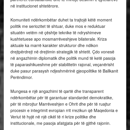
në institucionet shtetërore.
Komuniteti ndërkombëtar duhet ta trajtojë këtë moment
politik me seriozitet të shtuar, duke mos e reduktuar
situatën vetëm në çështje teknike të ndryshimeve
kushtetuese apo mosmarrëveshjeve bilaterale. Kriza
aktuale ka marrë karakter strukturor dhe ndikon
drejtpërdrejt në drejtimin strategjik të shtetit. Çdo vonesë
në angazhimin diplomatik dhe politik mund të ketë pasoja
të paparashikueshme për stabilitetin rajonal, veçanërisht
duke pasur parasysh ndjeshmërinë gjeopolitike të Ballkanit
Perëndimor.
Mungesa e një angazhimi të qartë dhe transparent
ndërkombëtar për të garantuar standardet demokratike,
për të mbrojtur Marrëveshjen e Ohrit dhe për të ruajtur
procesin e integrimit evropian rrit rrezikun që Maqedonia e
Veriut të hyjë në një cikël të ri krize politike dhe
institucionale, me pasoja afatgjata për të gjithë rajonin.