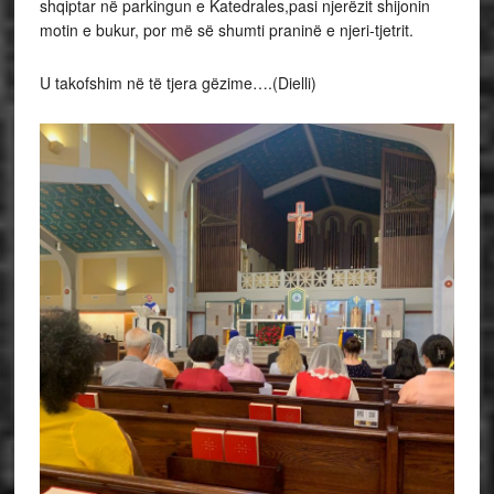
shqiptar në parkingun e Katedrales,pasi njerëzit shijonin
motin e bukur, por më së shumti praninë e njeri-tjetrit.
U takofshim në të tjera gëzime….(Dielli)