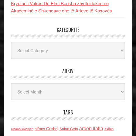
Kryetari i Vatrës Dr. Elmi Berisha zhvilloi takim në
Akademinë e Shkencave dhe të Arteve të Kosovës
KATEGORITË
Kategoritë
ARKIV
Arkiv
TAGS
arben llalla
alfons Grishaj
Anton Cefa
asllan
albano kolonjari