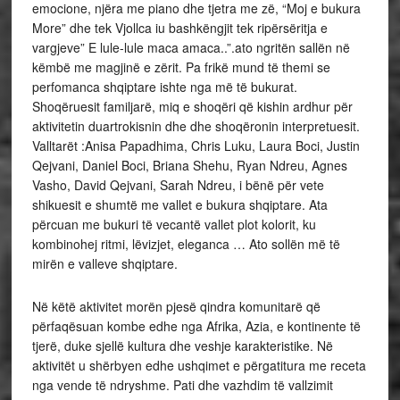
emocione, njëra me piano dhe tjetra me zë, “Moj e bukura
More” dhe tek Vjollca iu bashkëngjit tek ripërsëritja e
vargjeve” E lule-lule maca amaca..”.ato ngritën sallën në
këmbë me magjinë e zërit. Pa frikë mund të themi se
perfomanca shqiptare ishte nga më të bukurat.
Shoqëruesit familjarë, miq e shoqëri që kishin ardhur për
aktivitetin duartrokisnin dhe dhe shoqëronin interpretuesit.
Valltarët :Anisa Papadhima, Chris Luku, Laura Boci, Justin
Qejvani, Daniel Boci, Briana Shehu, Ryan Ndreu, Agnes
Vasho, David Qejvani, Sarah Ndreu, i bënë për vete
shikuesit e shumtë me vallet e bukura shqiptare. Ata
përcuan me bukuri të vecantë vallet plot kolorit, ku
kombinohej ritmi, lëvizjet, eleganca … Ato sollën më të
mirën e valleve shqiptare.
Në këtë aktivitet morën pjesë qindra komunitarë që
përfaqësuan kombe edhe nga Afrika, Azia, e kontinente të
tjerë, duke sjellë kultura dhe veshje karakteristike. Në
aktivitët u shërbyen edhe ushqimet e përgatitura me receta
nga vende të ndryshme. Pati dhe vazhdim të vallzimit