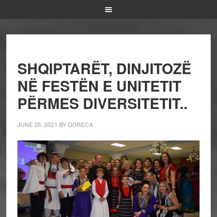
SHQIPTARËT, DINJITOZË
NË FESTËN E UNITETIT
PËRMES DIVERSITETIT..
JUNE 26, 2021
BY
DGRECA