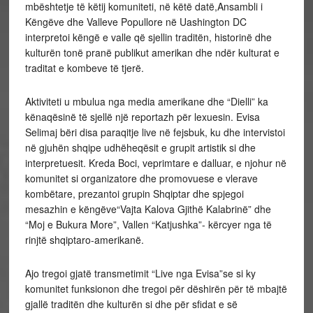
mbështetje të këtij komuniteti, në këtë datë,Ansambli i
Këngëve dhe Valleve Popullore në Uashington DC
interpretoi këngë e valle që sjellin traditën, historinë dhe
kulturën tonë pranë publikut amerikan dhe ndër kulturat e
traditat e kombeve të tjerë.
Aktiviteti u mbulua nga media amerikane dhe “Dielli” ka
kënaqësinë të sjellë një reportazh për lexuesin. Evisa
Selimaj bëri disa paraqitje live në fejsbuk, ku dhe intervistoi
në gjuhën shqipe udhëheqësit e grupit artistik si dhe
interpretuesit. Kreda Boci, veprimtare e dalluar, e njohur në
komunitet si organizatore dhe promovuese e vlerave
kombëtare, prezantoi grupin Shqiptar dhe spjegoi
mesazhin e këngëve“Vajta Kalova Gjithë Kalabrinë” dhe
“Moj e Bukura More”, Vallen “Katjushka”- kërcyer nga të
rinjtë shqiptaro-amerikanë.
Ajo tregoi gjatë transmetimit “Live nga Evisa”se si ky
komunitet funksionon dhe tregoi për dëshirën për të mbajtë
gjallë traditën dhe kulturën si dhe për sfidat e së