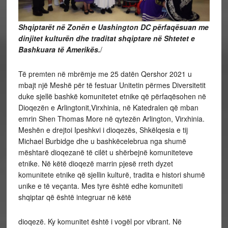
Shqiptarët në Zonën e Uashington DC përfaqësuan me
dinjitet kulturën dhe traditat shqiptare në Shtetet e
Bashkuara të Amerikës.
/
Të premten në mbrëmje me 25 datën Qershor 2021 u
mbajt një Meshë për të festuar Unitetin përmes Diversitetit
duke sjellë bashkë komunitetet etnike që përfaqësohen në
Dioqezën e Arlingtonit,Virxhinia, në Katedralen që mban
emrin Shen Thomas More në qytezën Arlington, Virxhinia.
Meshën e drejtoi Ipeshkvi i dioqezës, Shkëlqesia e tij
Michael Burbidge dhe u bashkëcelebrua nga shumë
mështarë dioqezanë të cilët u shërbejnë komuniteteve
etnike. Në këtë dioqezë marrin pjesë rreth dyzet
komunitete etnike që sjellin kulturë, tradita e histori shumë
unike e të veçanta. Mes tyre është edhe komuniteti
shqiptar që është integruar në këtë
dioqezë. Ky komunitet është i vogël por vibrant. Në