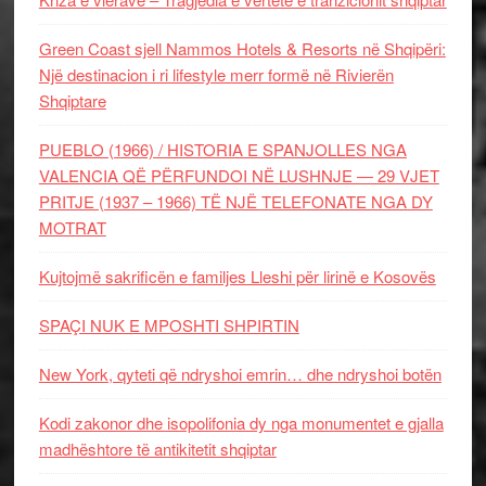
Green Coast sjell Nammos Hotels & Resorts në Shqipëri:
Një destinacion i ri lifestyle merr formë në Rivierën
Shqiptare
PUEBLO (1966) / HISTORIA E SPANJOLLES NGA
VALENCIA QË PËRFUNDOI NË LUSHNJE — 29 VJET
PRITJE (1937 – 1966) TË NJË TELEFONATE NGA DY
MOTRAT
Kujtojmë sakrificën e familjes Lleshi për lirinë e Kosovës
SPAÇI NUK E MPOSHTI SHPIRTIN
New York, qyteti që ndryshoi emrin… dhe ndryshoi botën
Kodi zakonor dhe isopolifonia dy nga monumentet e gjalla
madhështore të antikitetit shqiptar