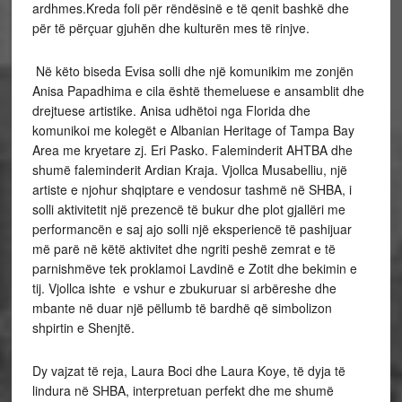
ardhmes.Kreda foli për rëndësinë e të qenit bashkë dhe
për të përçuar gjuhën dhe kulturën mes të rinjve.
Në këto biseda Evisa solli dhe një komunikim me zonjën
Anisa Papadhima e cila është themeluese e ansamblit dhe
drejtuese artistike. Anisa udhëtoi nga Florida dhe
komunikoi me kolegët e Albanian Heritage of Tampa Bay
Area me kryetare zj. Eri Pasko. Faleminderit AHTBA dhe
shumë faleminderit Ardian Kraja. Vjollca Musabelliu, një
artiste e njohur shqiptare e vendosur tashmë në SHBA, i
solli aktivitetit një prezencë të bukur dhe plot gjallëri me
performancën e saj ajo solli një eksperiencë të pashijuar
më parë në këtë aktivitet dhe ngriti peshë zemrat e të
parnishmëve tek proklamoi Lavdinë e Zotit dhe bekimin e
tij. Vjollca ishte e vshur e zbukuruar si arbëreshe dhe
mbante në duar një pëllumb të bardhë që simbolizon
shpirtin e Shenjtë.
Dy vajzat të reja, Laura Boci dhe Laura Koye, të dyja të
lindura në SHBA, interpretuan perfekt dhe me shumë