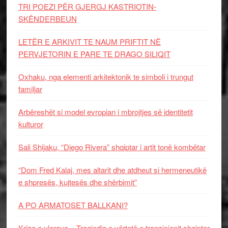
TRI POEZI PËR GJERGJ KASTRIOTIN-
SKËNDERBEUN
LETËR E ARKIVIT TE NAUM PRIFTIT NË
PERVJETORIN E PARE TE DRAGO SILIQIT
Oxhaku, nga elementi arkitektonik te simboli i trungut
familjar
Arbëreshët si model evropian i mbrojtjes së identitetit
kulturor
Sali Shijaku, “Diego Rivera” shqiptar i artit tonë kombëtar
“Dom Fred Kalaj, mes altarit dhe atdheut si hermeneutikë
e shpresës, kujtesës dhe shërbimit”
A PO ARMATOSET BALLKANI?
Kriza e vlerave – Tragjedia e vërtetë e tranzicionit shqiptar