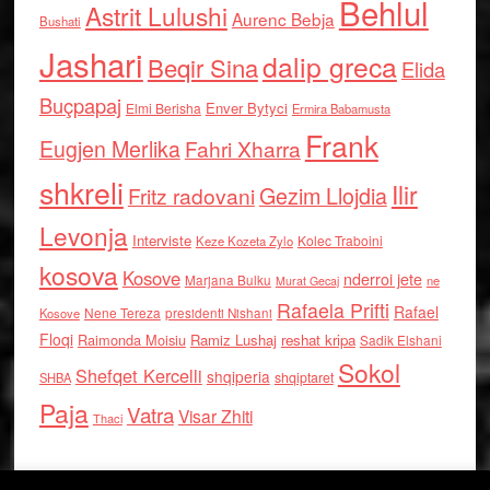
Behlul
Astrit Lulushi
Aurenc Bebja
Bushati
Jashari
dalip greca
Beqir Sina
Elida
Buçpapaj
Enver Bytyci
Elmi Berisha
Ermira Babamusta
Frank
Eugjen Merlika
Fahri Xharra
shkreli
Ilir
Gezim Llojdia
Fritz radovani
Levonja
Interviste
Kolec Traboini
Keze Kozeta Zylo
kosova
Kosove
nderroi jete
Marjana Bulku
ne
Murat Gecaj
Rafaela Prifti
Rafael
Nene Tereza
Kosove
presidenti Nishani
Floqi
Raimonda Moisiu
Ramiz Lushaj
reshat kripa
Sadik Elshani
Sokol
Shefqet Kercelli
shqiperia
shqiptaret
SHBA
Paja
Vatra
Visar Zhiti
Thaci