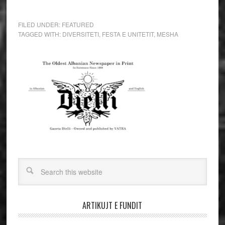
FILED UNDER:
FEATURED
TAGGED WITH:
DIVERSITETI
,
FESTA E UNITETIT
,
MESHA
ARTIKUJT E FUNDIT