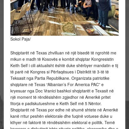
Sokol Paja/
Shqiptarët në Texas zhvilluan në një bisedë të ngrohtë me
mikun e madh të Kosovës e kombit shqiptar Kongresistin
Keith Self i cili aktualisht është duke shërbyer mandatin e tij
të parë në Kongres si Përfaqësues i Distriktit të 3-të të
Teksasit nga Partia Republikane. Organizata patriotike
shqiptare në Texas “Albanian’s For America PAC” e
kryesuar nga Doc Vranici bashkoi shqiptarët e Texasit në
një moment të
rëndësishëm zgjedhor në Amerikë pritet
fitorja e padiskutueshme e Keith Self më 5 Nëntor.
Shqiptarët në Texas por edhe në shumë shtete në Amerikë
kanë rritur peshën elektorale dhe fuqinë votuese duke u
kthyer në faktorë të rëndësishëm elektoral e politik. Temë
kryesore e diskutimit ishte situata politike, ekonomike dhe e