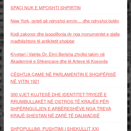
SPAÇI NUK E MPOSHTI SHPIRTIN
New York, qyteti që ndryshoi emrin… dhe ndryshoi botën
Kodi zakonor dhe isopolifonia dy nga monumentet e gjalla
madhështore të antikitetit shqiptar
Kryetari i Vatrës Dr. Elmi Berisha zhvilloi takim në
Akademinë e Shkencave dhe të Arteve të Kosovës
ÇËSHTJA ÇAME NË PARLAMENTIN E SHQIPËRISË
NË VITIN 1921
300 VJET KUJTESË DHE IDENTITET-TRYEZË E
RRUMBULLAKËT NË OSTROS TË KRAJËS PËR
SHPËRNGULJEN E ARBËRESHËVE NGA TREVA
KRAJË-SHESTAN NË ZARË TË DALMACISË
SHPOPULLIMI, PUSHTIMI I SHEKULLIT XXI