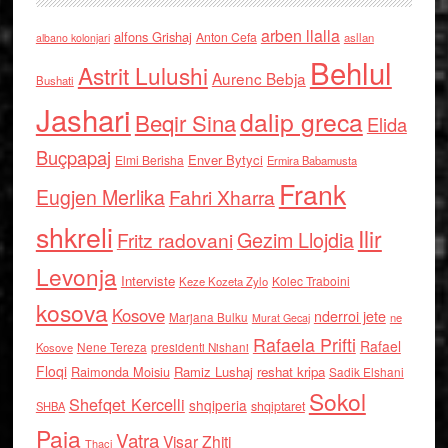
arben llalla
alfons Grishaj
Anton Cefa
asllan
albano kolonjari
Behlul
Astrit Lulushi
Aurenc Bebja
Bushati
Jashari
dalip greca
Beqir Sina
Elida
Buçpapaj
Enver Bytyci
Elmi Berisha
Ermira Babamusta
Frank
Eugjen Merlika
Fahri Xharra
shkreli
Ilir
Gezim Llojdia
Fritz radovani
Levonja
Interviste
Kolec Traboini
Keze Kozeta Zylo
kosova
Kosove
nderroi jete
Marjana Bulku
ne
Murat Gecaj
Rafaela Prifti
Rafael
Nene Tereza
Kosove
presidenti Nishani
Floqi
Raimonda Moisiu
Ramiz Lushaj
reshat kripa
Sadik Elshani
Sokol
Shefqet Kercelli
shqiperia
shqiptaret
SHBA
Paja
Vatra
Visar Zhiti
Thaci