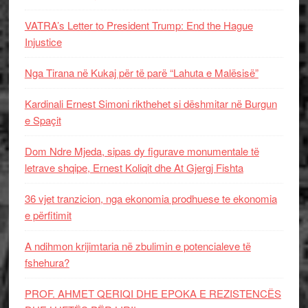
VATRA’s Letter to President Trump: End the Hague
Injustice
Nga Tirana në Kukaj për të parë “Lahuta e Malësisë”
Kardinali Ernest Simoni rikthehet si dëshmitar në Burgun
e Spaçit
Dom Ndre Mjeda, sipas dy figurave monumentale të
letrave shqipe, Ernest Koliqit dhe At Gjergj Fishta
36 vjet tranzicion, nga ekonomia prodhuese te ekonomia
e përfitimit
A ndihmon krijimtaria në zbulimin e potencialeve të
fshehura?
PROF. AHMET QERIQI DHE EPOKA E REZISTENCЁS