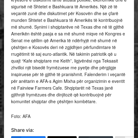
sigurisë në Shtetet e Bashkuara të Amerikës. Një zë të
veçantë zunë dhe diskutimet për Kosovën dhe se çfarë
munden Shtetet e Bashkuara të Amerikës të kontribuojnë
më shumë. Synimi i shqiptarëve në Texas dhe në të gjithë
Amerikën është pasja e sa më shumë miqve në Kongres e
Senat me qëllim që Amerika të ndërhyjë më shumë në
çështjen e Kosovës deri në zgjidhjen përfundimtare të
rrugëtimit të saj euro-atlantik. Në takimin patriotik që u
quajt “Kafe shqiptare me Keith”, ligjvënësi nga Teksasit
zhvilloi një bisedë frymëzuese me pyetje dhe përgjigje
inspiruese për të gjithë të pranishmit. Falenderim i veçantë
për anëtarin e AFA-s Agim Mixha për organizimin e eventit
në Fairview Farmers Cafe. Shqiptarët në Texas janë
gjithnjë frymëzues dhe dinjitozë që kontribuojnë për
komunitet shqiptar dhe çështjen kombëtare.
Foto: AFA
Share via: