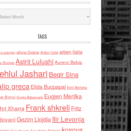
iv
TAGS
arben llalla
alfons Grishaj
Anton Cefa
no kolonjari
Astrit Lulushi
Aurenc Bebja
an Bushati
ehlul Jashari
Beqir Sina
alip greca
Elida Buçpapaj
Elmi Berisha
Eugjen Merlika
er Bytyci
Ermira Babamusta
Frank shkreli
hri Xharra
Fritz
Ilir Levonja
Gezim Llojdia
dovani
kosova
rviste
Kolec Traboini
Keze Kozeta Zylo