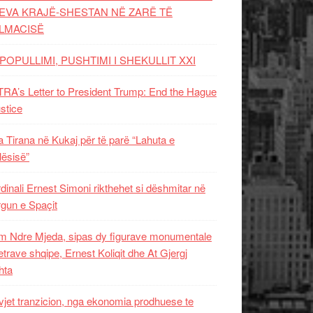
EVA KRAJË-SHESTAN NË ZARË TË
LMACISË
POPULLIMI, PUSHTIMI I SHEKULLIT XXI
RA’s Letter to President Trump: End the Hague
ustice
 Tirana në Kukaj për të parë “Lahuta e
ësisë”
dinali Ernest Simoni rikthehet si dëshmitar në
gun e Spaçit
 Ndre Mjeda, sipas dy figurave monumentale
letrave shqipe, Ernest Koliqit dhe At Gjergj
hta
vjet tranzicion, nga ekonomia prodhuese te