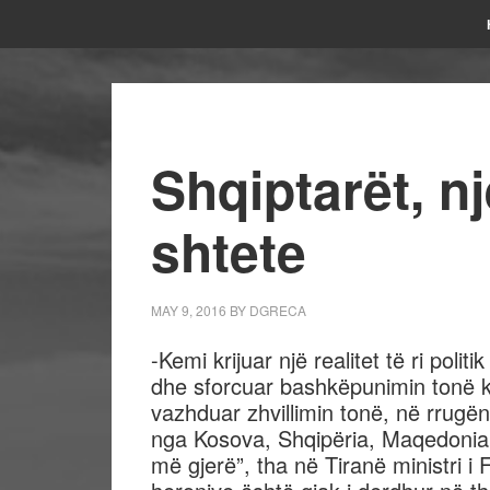
Shqiptarët, 
shtete
MAY 9, 2016
BY
DGRECA
-Kemi krijuar një realitet të ri poli
dhe sforcuar bashkëpunimin tonë k
vazhduar zhvillimin tonë, në rrugën
nga Kosova, Shqipëria, Maqedonia, 
më gjerë”, tha në Tiranë ministri i