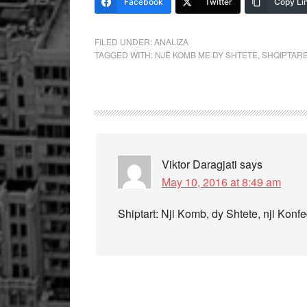
Facebook
Twitter
Copy Li
FILED UNDER:
ANALIZA
TAGGED WITH:
NJË KOMB ME DY SHTETE
,
SHQIPTAR
Viktor Daragjati
says
May 10, 2016 at 8:49 am
Shiptart: Nji Komb, dy Shtete, nji Konfe