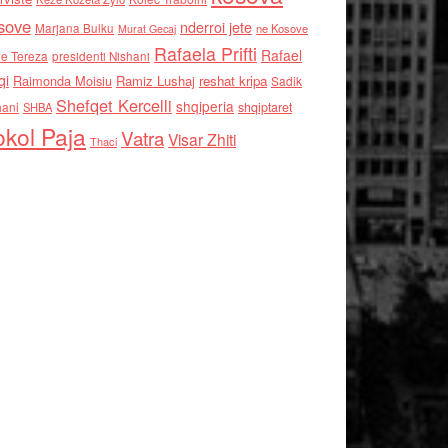
sove
nderroi jete
Marjana Bulku
ne Kosove
Murat Gecaj
Rafaela Prifti
Rafael
e Tereza
presidenti Nishani
qi
Raimonda Moisiu
Ramiz Lushaj
reshat kripa
Sadik
Shefqet Kercelli
shqiperia
hani
shqiptaret
SHBA
kol Paja
Vatra
Visar Zhiti
Thaci