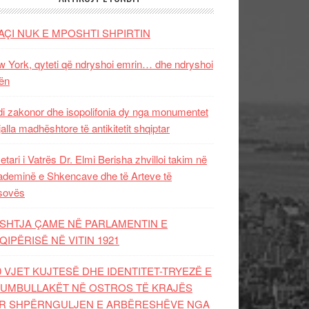
AÇI NUK E MPOSHTI SHPIRTIN
 York, qyteti që ndryshoi emrin… dhe ndryshoi
ën
i zakonor dhe isopolifonia dy nga monumentet
jalla madhështore të antikitetit shqiptar
etari i Vatrës Dr. Elmi Berisha zhvilloi takim në
deminë e Shkencave dhe të Arteve të
sovës
SHTJA ÇAME NË PARLAMENTIN E
QIPËRISË NË VITIN 1921
0 VJET KUJTESË DHE IDENTITET-TRYEZË E
UMBULLAKËT NË OSTROS TË KRAJËS
R SHPËRNGULJEN E ARBËRESHËVE NGA