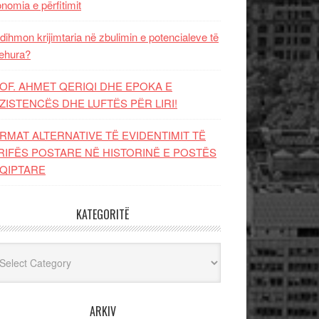
nomia e përfitimit
dihmon krijimtaria në zbulimin e potencialeve të
ehura?
OF. AHMET QERIQI DHE EPOKA E
ZISTENCЁS DHE LUFTЁS PЁR LIRI!
RMAT ALTERNATIVE TË EVIDENTIMIT TË
RIFËS POSTARE NË HISTORINË E POSTËS
QIPTARE
KATEGORITË
egoritë
ARKIV