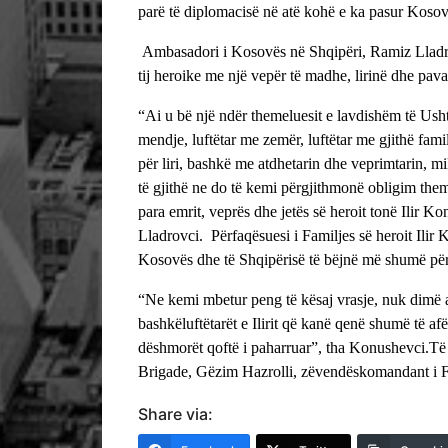
parë të diplomacisë në atë kohë e ka pasur Kosov
Ambasadori i Kosovës në Shqipëri, Ramiz Lladrovc
tij heroike me një vepër të madhe, lirinë dhe pav
“Ai u bë një ndër themeluesit e lavdishëm të Usht
mendje, luftëtar me zemër, luftëtar me gjithë familj
për liri, bashkë me atdhetarin dhe veprimtarin, m
të gjithë ne do të kemi përgjithmonë obligim the
para emrit, veprës dhe jetës së heroit tonë Ilir 
Lladrovci.
Përfaqësuesi i Familjes së heroit Ilir
Kosovës dhe të Shqipërisë të bëjnë më shumë pë
“Ne kemi mbetur peng të kësaj vrasje, nuk dimë a
bashkëluftëtarët e Ilirit që kanë qenë shumë të afë
dëshmorët qoftë i paharruar”, tha Konushevci.
Të
Brigade, Gëzim Hazrolli, zëvendëskomandant i FSK
Share via: