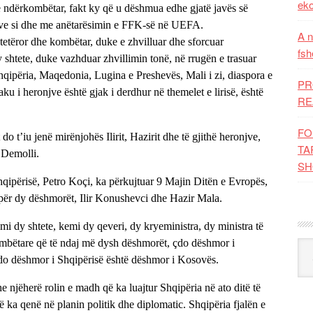
eko
atë ndërkombëtar, fakt ky që u dëshmua edhe gjatë javës së
zave si dhe me anëtarësimin e FFK-së në UEFA.
A n
 shtetëror dhe kombëtar, duke e zhvilluar dhe sforcuar
fsh
htete, duke vazhduar zhvillimin tonë, në rrugën e trasuar
hqipëria, Maqedonia, Lugina e Preshevës, Mali i zi, diaspora e
PR
aku i heronjve është gjak i derdhur në themelet e lirisë, është
RE
FO
do t’iu jenë mirënjohës Ilirit, Hazirit dhe të gjithë heronjve,
TA
i Demolli.
SH
qipërisë, Petro Koçi, ka përkujtuar 9 Majin Ditën e Evropës,
ë për dy dëshmorët, Ilir Konushevci dhe Hazir Mala.
mi dy shtete, kemi dy qeveri, dy kryeministra, dy ministra të
mbëtare që të ndaj më dysh dëshmorët, çdo dëshmor i
Kat
do dëshmor i Shqipërisë është dëshmor i Kosovës.
he njëherë rolin e madh që ka luajtur Shqipëria në ato ditë të
ë ka qenë në planin politik dhe diplomatic. Shqipëria fjalën e