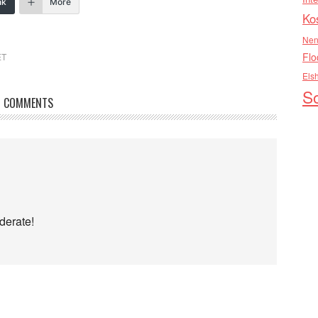
nk
More
Ko
Nen
Flo
ET
Els
So
COMMENTS
derate!