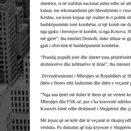
shtetëror, si në rrafshin nacional ashtu edhe në 
kaluar, me rekomandimin për liberalizimin e vi
Kështu, sot kemi krijuar një realitet të ri politik
bashkëpunimin tonë kombëtar, si një komb me dy s
nga gjaku i heronjve të kombit, si nga Kosova, S
më gjerë”, tha ministri Demolli, duke shtuar se gj
gjak i sforcimit të bashkëpunimit kombëtar.
“Prandaj populli jonë dhe shtetet tona përjetësisht 
dëshmorëve dhe luftëtarëve të lirisë”, tha ministr
Zëvendësministri i Mbrojtjes së Republikës së Sh
ditën e fitores mbi fashizmin dhe ditën e veçant
“Nga ana tjetër më duhet të them që ne vërtetë ke
Mbrojtjes dhe FSK-së, por s’ka konventë ndërko
Kosovës është edhe dëshmorë i Shqipërisë dhe ç
Më lejoni që në këtë ditë të veçantë të rikujtoj ed
vështira. Pa diskutim që loja kryesore e Shqipëris