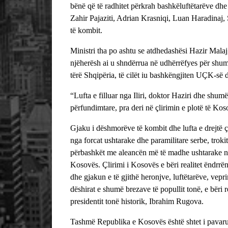
bënë që të radhitet përkrah bashkëluftëtarëve dhe 
Zahir Pajaziti, Adrian Krasniqi, Luan Haradinaj, 
të kombit.
Ministri tha po ashtu se atdhedashësi Hazir Malaj, 
njëherësh ai u shndërrua në udhërrëfyes për shumë
tërë Shqipëria, të cilët iu bashkëngjiten UÇK-së 
“Lufta e filluar nga Iliri, doktor Haziri dhe shum
përfundimtare, pra deri në çlirimin e plotë të Kos
Gjaku i dëshmorëve të kombit dhe lufta e drejtë çli
nga forcat ushtarake dhe paramilitare serbe, trokit
përbashkët me aleancën më të madhe ushtarake në 
Kosovës. Çlirimi i Kosovës e bëri realitet ëndrrën
dhe gjakun e të gjithë heronjve, luftëtarëve, veprim
dëshirat e shumë brezave të popullit tonë, e bëri re
presidentit tonë historik, Ibrahim Rugova.
Tashmë Republika e Kosovës është shtet i pavarur 