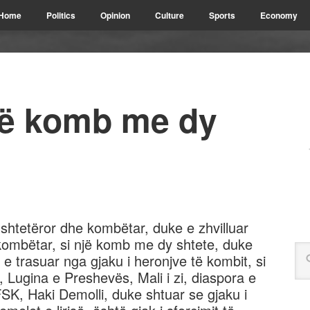
Home
Politics
Opinion
Culture
Sports
Economy
një komb me dy
tik shtetëror dhe kombëtar, duke e zhvilluar
ombëtar, si një komb me dy shtete, duke
 e trasuar nga gjaku i heronjve të kombit, si
Lugina e Preshevës, Mali i zi, diaspora e
 FSK, Haki Demolli, duke shtuar se gjaku i