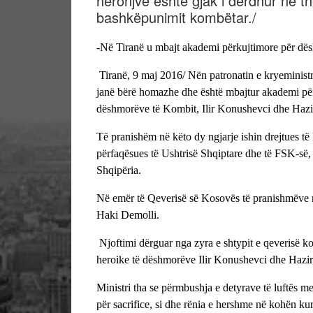
heronjve është gjak i derdhur në the
bashkëpunimit kombëtar./
-Në
Tiranë u
mbajt akademi përkujtimore për dës
Tiranë, 9 maj 2016/ Nën patronatin e kryeministr
janë bërë homazhe dhe është mbajtur akademi përk
dëshmorëve të Kombit, Ilir Konushevci dhe Hazi
Të pranishëm në këto dy ngjarje ishin drejtues të 
përfaqësues të Ushtrisë Shqiptare dhe të FSK-së
Shqipëria.
Në emër të Qeverisë së Kosovës të pranishmëve në
Haki Demolli.
Njoftimi dërguar nga zyra e shtypit e qeverisë ko
heroike të dëshmorëve Ilir Konushevci dhe Hazi
Ministri tha se përmbushja e detyrave të luftës m
për sacrifice, si dhe rënia e hershme në kohën kur 