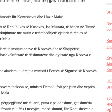
melet e lirisë, është gjak i sforcimit të
SP
hmorët Ilir Konushevci dhe Hazir Mala/
New
it të Republikës së Kosovës, Isa Mustafa, të hënën në Tiranë
bot
ujtimore me rastin e tetëmbëdhjetë vjetorit të rënies së
r Mala.
Kod
e g
lartë të institucioneve të Kosovës dhe të Shqipërisë,
, bashkëluftëtarë të dëshmorëve dhe qytetarë nga Kosova e
Kry
Aka
Ko
 akademi iu drejtua ministri i Forcës së Sigurisë së Kosovës,
ÇË
SH
sovare thekson se, ministri Demolli foli për jetën dhe veprën
r Mala.
30
e përgjegjësinë më të lartë, puna e palodhshme, gatishmëria
RR
frontit të luftës i nevojitej më së shumti, Ilir Konushevcin e
PË