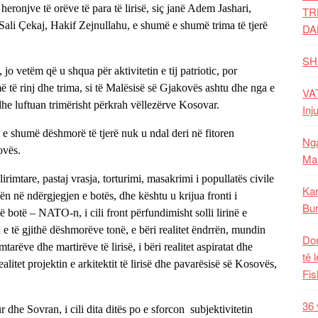
heronjve të orëve të para të lirisë, siç janë Adem Jashari,
TR
Sali Çekaj, Hakif Zejnullahu, e shumë e shumë trima të tjerë
DA
SH
jo vetëm që u shqua për aktivitetin e tij patriotic, por
 të rinj dhe trima, si të Malësisë së Gjakovës ashtu dhe nga e
VAT
dhe luftuan trimërisht përkrah vëllezërve Kosovar.
Inj
ë e shumë dëshmorë të tjerë nuk u ndal deri në fitoren
Nga
ovës.
Mal
rimtare, pastaj vrasja, torturimi, masakrimi i popullatës civile
Kar
ën në ndërgjegjen e botës, dhe kështu u krijua fronti i
Bur
botë – NATO-n, i cili front përfundimisht solli lirinë e
 e të gjithë dëshmorëve tonë, e bëri realitet ëndrrën, mundin
Dom
tarëve dhe martirëve të lirisë, i bëri realitet aspiratat dhe
të 
alitet projektin e arkitektit të lirisë dhe pavarësisë së Kosovës,
Fis
36 
dhe Sovran, i cili dita ditës po e sforcon subjektivitetin