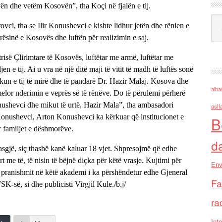
ën dhe vetëm Kosovën”, tha Koçi në fjalën e tij.
Ark
i, tha se Ilir Konushevci e kishte lidhur jetën dhe rënien e
arësinë e Kosovës dhe luftën për realizimin e saj.
risë Çlirimtare të Kosovës, luftëtar me armë, luftëtar me
en e tij. Ai u vra në një ditë maji të vitit të madh të luftës sonë
ikun e tij të mirë dhe të pandarë Dr. Hazir Malaj. Kosova dhe
alba
melor nderimin e veprës së të rënëve. Do të përulemi përherë
Konushevci dhe mikut të urtë, Hazir Mala”, tha ambasadori
asll
 Konushevci, Arton Konushevci ka kërkuar që institucionet e
B
r familjet e dëshmorëve.
d
sgjë, siç thashë kanë kaluar 18 vjet. Shpresojmë që edhe
rt me të, të nisin të bëjnë diçka për këtë vrasje. Kujtimi për
Env
 pranishmit në këtë akademi i ka përshëndetur edhe Gjeneral
Fa
-së, si dhe publicisti Virgjil Kule./b.j/
ra
Inte