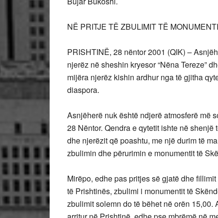
Bujar Bukoshi.
NË PRITJE TË ZBULIMIT TË MONUMEN
PRISHTINË, 28 nëntor 2001 (QIK) – Asnjëh
njerëz në sheshin kryesor “Nëna Tereze” dhe 
mijëra njerëz kishin ardhur nga të gjitha qyt
diaspora.
Asnjëherë nuk është ndjerë atmosferë më 
28 Nëntor. Qendra e qytetit ishte në shenjë t
dhe njerëzit që poashtu, me një durim të mah
zbulimin dhe përurimin e monumentit të Skë
Mirëpo, edhe pas pritjes së gjatë dhe filli
të Prishtinës, zbulimi i monumentit të Skën
zbulimit solemn do të bëhet në orën 15,00. A
arritur në Prishtinë, edhe pse mbrëmë në me