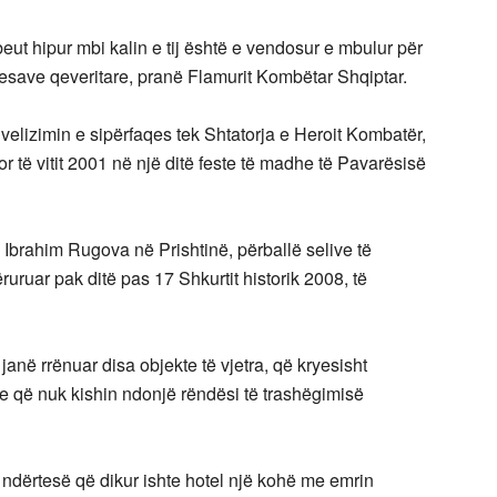
eut hipur mbi kalin e tij është e vendosur e mbulur për
tesave qeveritare, pranë Flamurit Kombëtar Shqiptar.
nivelizimin e sipërfaqes tek Shtatorja e Heroit Kombatër,
r të vitit 2001 në një ditë feste të madhe të Pavarësisë
ë Ibrahim Rugova në Prishtinë, përballë selive të
ruar pak ditë pas 17 Shkurtit historik 2008, të
 janë rrënuar disa objekte të vjetra, që kryesisht
 e që nuk kishin ndonjë rëndësi të trashëgimisë
ë ndërtesë që dikur ishte hotel një kohë me emrin