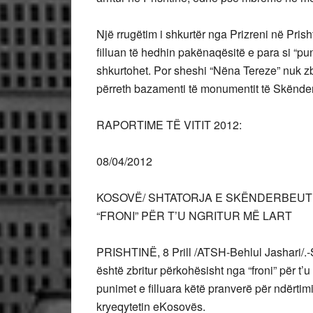
Një rrugëtim i shkurtër nga Prizreni në Pris
filluan të hedhin pakënaqësitë e para si “p
shkurtohet. Por sheshi “Nëna Tereze” nuk z
përreth bazamenti të monumentit të Skënder
RAPORTIME TË VITIT 2012:
08/04/2012
KOSOVË/ SHTATORJA E SKËNDERBEUT
“FRONI” PËR T’U NGRITUR MË LART
PRISHTINË, 8 Prill /ATSH-Behlul Jashari/.-S
është zbritur përkohësisht nga “froni” për t’u
punimet e filluara këtë pranverë për ndërti
kryeqytetin eKosovës.