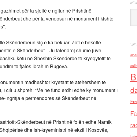
gazhimet për ta sjellë e ngitur në Prishtinë
Ark
kënderbeut dhe për ta vendosur në monument i kishte
s”.
oftë Skënderbeun siç e ka bekuar. Zoti e bekoftë
mentin e Skënderbeut…Ju falendroj shumë juve
alba
 bashku këtu në Sheshin Skënderbe të kryeqytetit të
fundim të fjalës Ibrahim Rugova.
asll
B
onumentin madhështor kryetarit të atëhershëm të
d
, i cili u shpreh: “Më në fund erdhi edhe ky monument i
onë- ngritja e përmendores së Skënderbeut në
Env
Fa
Kastriotit-Skënderbeut në Prishtinë folën edhe Namik
ra
 Shqipërisë dhe ish-kryeministri në ekzil i Kosovës,
Inte