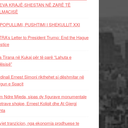
EVA KRAJË-SHESTAN NË ZARË TË
LMACISË
POPULLIMI, PUSHTIMI I SHEKULLIT XXI
RA’s Letter to President Trump: End the Hague
ustice
 Tirana në Kukaj për të parë “Lahuta e
ësisë”
dinali Ernest Simoni rikthehet si dëshmitar në
gun e Spaçit
 Ndre Mjeda, sipas dy figurave monumentale
letrave shqipe, Ernest Koliqit dhe At Gjergj
hta
vjet tranzicion, nga ekonomia prodhuese te