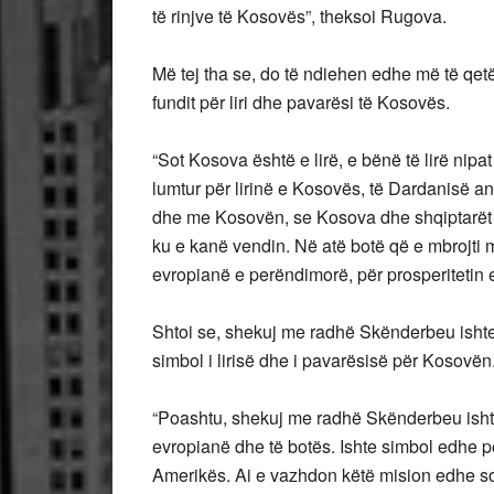
të rinjve të Kosovës”, theksoi Rugova.
Më tej tha se, do të ndiehen edhe më të qe
fundit për liri dhe pavarësi të Kosovës.
“Sot Kosova është e lirë, e bënë të lirë nipa
lumtur për lirinë e Kosovës, të Dardanisë an
dhe me Kosovën, se Kosova dhe shqiptarët 
ku e kanë vendin. Në atë botë që e mbrojti me
evropianë e perëndimorë, për prosperitetin e
Shtoi se, shekuj me radhë Skënderbeu ishte s
simbol i lirisë dhe i pavarësisë për Kosovën
“Poashtu, shekuj me radhë Skënderbeu ishte
evropianë dhe të botës. Ishte simbol edhe p
Amerikës. Ai e vazhdon këtë mision edhe sot