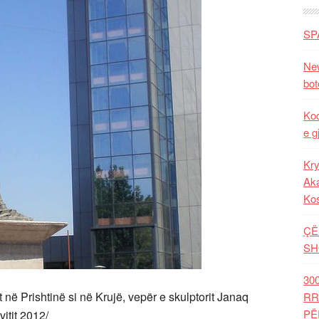
SP
New
bot
Kod
e g
Kry
Aka
Ko
ÇË
SH
30
 në Prishtinë si në Krujë, vepër e skulptorit Janaq
RR
PË
itit 2012/