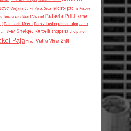
sove
nderroi jete
Marjana Bulku
ne Kosove
Murat Gecaj
Rafaela Prifti
Rafael
e Tereza
presidenti Nishani
qi
Raimonda Moisiu
Ramiz Lushaj
reshat kripa
Sadik
Shefqet Kercelli
shqiperia
hani
shqiptaret
SHBA
kol Paja
Vatra
Visar Zhiti
Thaci