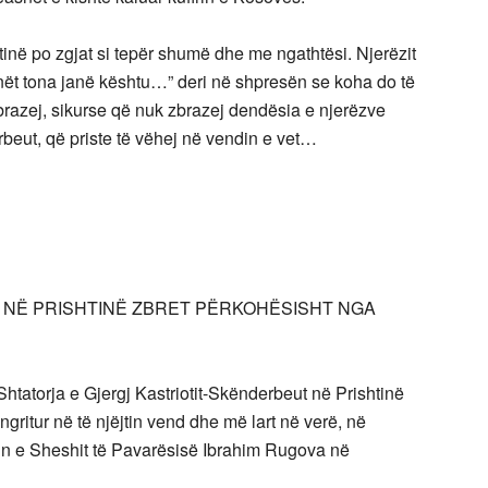
htinë po zgjat si tepër shumë dhe me ngathtësi. Njerëzit
unët tona janë kështu…” deri në shpresën se koha do të
brazej, sikurse që nuk zbrazej dendësia e njerëzve
beut, që priste të vëhej në vendin e vet…
 NË PRISHTINË ZBRET PËRKOHËSISHT NGA
htatorja e Gjergj Kastriotit-Skënderbeut në Prishtinë
 ngritur në të njëjtin vend dhe më lart në verë, në
min e Sheshit të Pavarësisë Ibrahim Rugova në