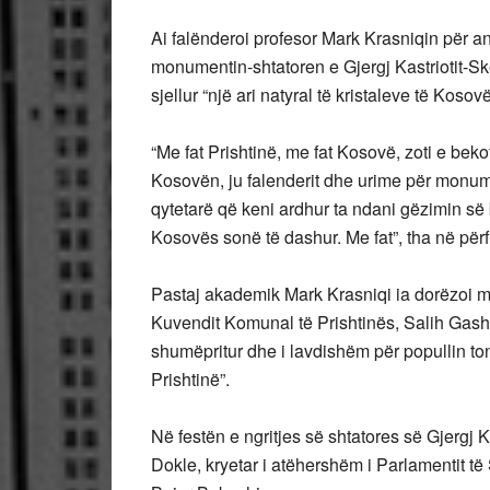
Ai falënderoi profesor Mark Krasniqin për an
monumentin-shtatoren e Gjergj Kastriotit-S
sjellur “një ari natyral të kristaleve të Kosovë
“Me fat Prishtinë, me fat Kosovë, zoti e bek
Kosovën, ju falenderit dhe urime për monu
qytetarë që keni ardhur ta ndani gëzimin së
Kosovës sonë të dashur. Me fat”, tha në për
Pastaj akademik Mark Krasniqi ia dorëzoi m
Kuvendit Komunal të Prishtinës, Salih Gashi
shumëpritur dhe i lavdishëm për popullin t
Prishtinë”.
Në festën e ngritjes së shtatores së Gjergj 
Dokle, kryetar i atëhershëm i Parlamentit të