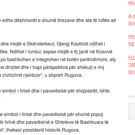
eko
A n
të edhe dëshmorët e shumë brezave dhe ata të luftës së
fsh
PR
t dhe miqtë e Skënderbeut. Gjergj Kastrioti ndihet i
RE
tike. Ndihet i lumtur, sepse miqtë e tij janë në Kosovë
FO
po bashkohen e integrohen në botën perëndimore, aty
TA
 dinjitet dhe i hapi perspektiva për shekujt e rinj
SH
 civilizimit njerëzor”, u shpreh Rugova.
imbol i lirisë dhe i pavarësisë për shqiptarët, ishte
.
Kat
 simbol i lirisë dhe pavarësisë për shumë popuj
ër lirinë dhe pavarësinë e Shteteve të Bashkuara të
”, theksoi presidenti historik Rugova.