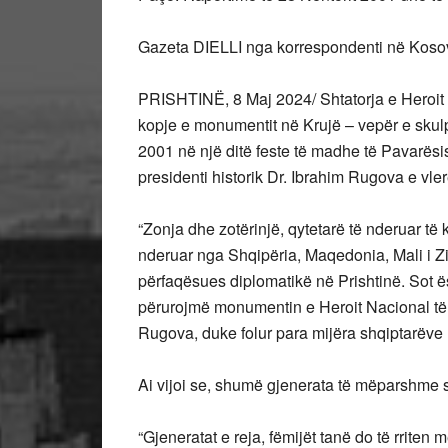
Gazeta DIELLI nga korrespondenti në Koso
PRISHTINË, 8 Maj 2024/ Shtatorja e Heroit 
kopje e monumentit në Krujë – vepër e skulpt
2001 në një ditë feste të madhe të Pavarësis
presidenti historik Dr. Ibrahim Rugova e vl
“Zonja dhe zotërinjë, qytetarë të nderuar të 
nderuar nga Shqipëria, Maqedonia, Mali i Z
përfaqësues diplomatikë në Prishtinë. Sot 
përurojmë monumentin e Heroit Nacional të s
Rugova, duke folur para mijëra shqiptarëve n
Ai vijoi se, shumë gjenerata të mëparshme s
“Gjeneratat e reja, fëmijët tanë do të rriten