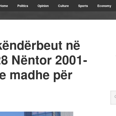
Home
Politics
Opinion
Culture
Sports
Economy
këndërbeut në
28 Nëntor 2001-
 e madhe për