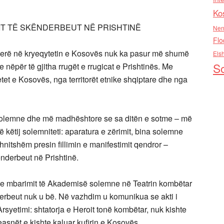
Ko
TIT TË SKËNDERBEUT NË PRISHTINË
Nen
Flo
erë në kryeqytetin e Kosovës nuk ka pasur më shumë
Els
So
nëpër të gjitha rrugët e rrugicat e Prishtinës. Me
etet e Kosovës, nga territorët etnike shqiptare dhe nga
solemne dhe më madhështore se sa ditën e sotme – më
ë këtij solemniteti: aparatura e zërimit, bina solemne
nitshëm presin fillimin e manifestimit qendror –
nderbeut në Prishtinë.
mit e mbarimit të Akademisë solemne në Teatrin kombëtar
derbeut nuk u bë. Në vazhdim u komunikua se akti i
rsyetimi: shtatorja e Heroit tonë kombëtar, nuk kishte
asnët e kishte kaluar kufirin e Kosovës.