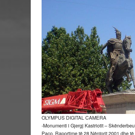
OLYMPUS DIGITAL CAMERA
-Monumenti i Gjergj Kastriotit – Skënderbeut
Paço. Raportime të 28 Nëntorit 2001 dhe të v