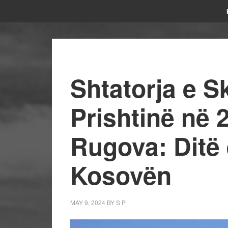
Shtatorja e S
Prishtinë në 
Rugova: Ditë
Kosovën
MAY 9, 2024
BY
S P