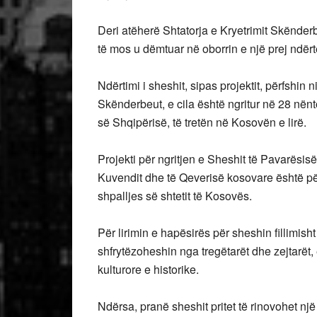
Deri atëherë Shtatorja e Kryetrimit Skënderb
të mos u dëmtuar në oborrin e një prej ndër
Ndërtimi i sheshit, sipas projektit, përfshin 
Skënderbeut, e cila është ngritur në 28 nënto
së Shqipërisë, të tretën në Kosovën e lirë.
Projekti për ngritjen e Sheshit të Pavarësis
Kuvendit dhe të Qeverisë kosovare është përu
shpalljes së shtetit të Kosovës.
Për lirimin e hapësirës për sheshin fillimisht
shfrytëzoheshin nga tregëtarët dhe zejtarët,
kulturore e historike.
Ndërsa, pranë sheshit pritet të rinovohet nj