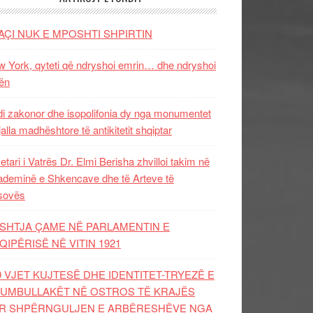
AÇI NUK E MPOSHTI SHPIRTIN
 York, qyteti që ndryshoi emrin… dhe ndryshoi
ën
i zakonor dhe isopolifonia dy nga monumentet
jalla madhështore të antikitetit shqiptar
etari i Vatrës Dr. Elmi Berisha zhvilloi takim në
deminë e Shkencave dhe të Arteve të
sovës
SHTJA ÇAME NË PARLAMENTIN E
QIPËRISË NË VITIN 1921
0 VJET KUJTESË DHE IDENTITET-TRYEZË E
UMBULLAKËT NË OSTROS TË KRAJËS
R SHPËRNGULJEN E ARBËRESHËVE NGA