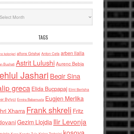
iv
TAGS
arben llalla
alfons Grishaj
Anton Cefa
no kolonjari
Astrit Lulushi
Aurenc Bebja
an Bushati
ehlul Jashari
Beqir Sina
alip greca
Elida Buçpapaj
Elmi Berisha
Eugjen Merlika
er Bytyci
Ermira Babamusta
Frank shkreli
hri Xharra
Fritz
Ilir Levonja
Gezim Llojdia
dovani
kosova
rviste
Kolec Traboini
Keze Kozeta Zylo