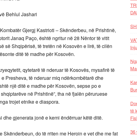
TR
DA
vë Behlul Jashari
SH
Kombatër Gjergj Kastrioti – Skënderbeu, në Prishtinë,
orit Janaq Paço, është ngritur në 28 Nëntor të vitit
VAT
ë së Shqipërisë, të tretën në Kosovën e lirë, të cilën
Inj
erësonte ditë të madhe për Kosovën.
Nga
Mal
kryeqytetit, qytetarë të nderuar të Kosovës, mysafirë të
i e Presheva, të nderuar miq ndërkombëtarë dhe
Kar
është një ditë e madhe për Kosovën, sepse po e
Bur
hqiptarëve në Prishtinë”, tha në fjalën përuruese
ga trojet etnike e diaspora.
Dom
të 
i dhe gjenerata jonë e kemi ëndërruar këtë ditë.
Fis
36 
 me Skënderbeun, do të rriten me Heroin e vet dhe me fat