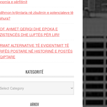
nomia e përfitimit
dihmon krijimtaria në zbulimin e potencialeve të
ehura?
OF. AHMET QERIQI DHE EPOKA E
ZISTENCЁS DHE LUFTЁS PЁR LIRI!
RMAT ALTERNATIVE TË EVIDENTIMIT TË
RIFËS POSTARE NË HISTORINË E POSTËS
QIPTARE
KATEGORITË
egoritë
ARKIV