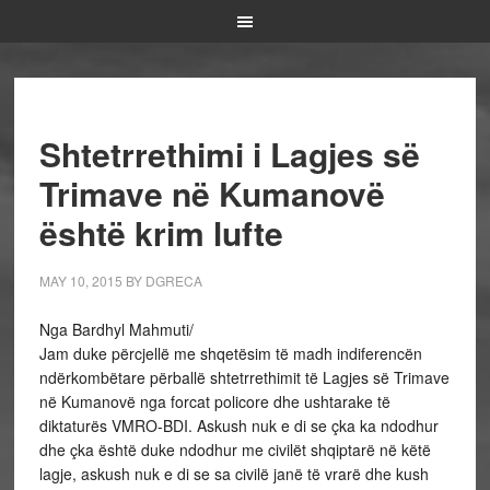
Shtetrrethimi i Lagjes së
Trimave në Kumanovë
është krim lufte
MAY 10, 2015
BY
DGRECA
Nga Bardhyl Mahmuti/
Jam duke përcjellë me shqetësim të madh indiferencën
ndërkombëtare përballë shtetrrethimit të Lagjes së Trimave
në Kumanovë nga forcat policore dhe ushtarake të
diktaturës VMRO-BDI. Askush nuk e di se çka ka ndodhur
dhe çka është duke ndodhur me civilët shqiptarë në këtë
lagje, askush nuk e di se sa civilë janë të vrarë dhe kush