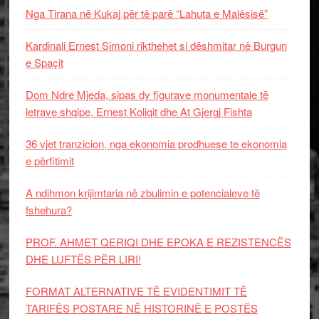
Nga Tirana në Kukaj për të parë “Lahuta e Malësisë”
Kardinali Ernest Simoni rikthehet si dëshmitar në Burgun
e Spaçit
Dom Ndre Mjeda, sipas dy figurave monumentale të
letrave shqipe, Ernest Koliqit dhe At Gjergj Fishta
36 vjet tranzicion, nga ekonomia prodhuese te ekonomia
e përfitimit
A ndihmon krijimtaria në zbulimin e potencialeve të
fshehura?
PROF. AHMET QERIQI DHE EPOKA E REZISTENCЁS
DHE LUFTЁS PЁR LIRI!
FORMAT ALTERNATIVE TË EVIDENTIMIT TË
TARIFËS POSTARE NË HISTORINË E POSTËS