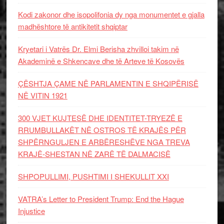
Kodi zakonor dhe isopolifonia dy nga monumentet e gjalla
madhështore të antikitetit shqiptar
Kryetari i Vatrës Dr. Elmi Berisha zhvilloi takim në
Akademinë e Shkencave dhe të Arteve të Kosovës
ÇËSHTJA ÇAME NË PARLAMENTIN E SHQIPËRISË
NË VITIN 1921
300 VJET KUJTESË DHE IDENTITET-TRYEZË E
RRUMBULLAKËT NË OSTROS TË KRAJËS PËR
SHPËRNGULJEN E ARBËRESHËVE NGA TREVA
KRAJË-SHESTAN NË ZARË TË DALMACISË
SHPOPULLIMI, PUSHTIMI I SHEKULLIT XXI
VATRA’s Letter to President Trump: End the Hague
Injustice