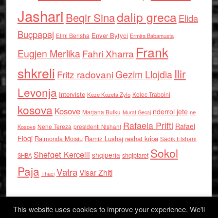
Jashari
dalip greca
Beqir Sina
Elida
Buçpapaj
Enver Bytyci
Elmi Berisha
Ermira Babamusta
Frank
Eugjen Merlika
Fahri Xharra
shkreli
Ilir
Gezim Llojdia
Fritz radovani
Levonja
Interviste
Kolec Traboini
Keze Kozeta Zylo
kosova
Kosove
nderroi jete
Marjana Bulku
ne
Murat Gecaj
Rafaela Prifti
Rafael
Nene Tereza
Kosove
presidenti Nishani
Floqi
Raimonda Moisiu
Ramiz Lushaj
reshat kripa
Sadik Elshani
Sokol
Shefqet Kercelli
shqiperia
shqiptaret
SHBA
Paja
Vatra
Visar Zhiti
Thaci
This website uses cookies to improve your experience. We'll