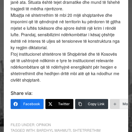
janë ata. Situata është tejet dramatike dhe mund të fshehë
tragjedi të mëdha njerëzore.
Mbajtja në shtetrrethim të mbi 20 mijë shqiptarëve dhe
imponimi që të qëndrojnë në territorin ku përdoren të gjitha
mjetet e luftës tokësore dhe ajrore është një krim i rëndë
lufte. Prandaj, sensibilizimi ndërkombëtar i kësaj çështje
është në interes të uljes së tensioneve të konstruktura nga
ky regjim diktatorial.
Ftoj institucionet shtetërore të Shqipërisë dhe të Kosovës
që të ushtrojnë ndikimin e tyre te institucionet relevante
ndërkombëtare që të ndërhyjnë energjikisht për heqjen e
shtetrrethimit dhe hedhjen dritë mbi atë që ka ndodhur me
civilët shqiptarë.
Share via:
Facebook
Twitter
Copy Link
More
FILED UNDER:
OPINION
TAGGED WITH:
BARDHYL MAHMUTI
,
SHTETRRETHIM