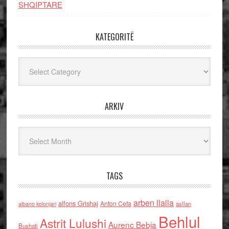
SHQIPTARE
KATEGORITË
Kategoritë
ARKIV
Arkiv
TAGS
arben llalla
alfons Grishaj
Anton Cefa
asllan
albano kolonjari
Behlul
Astrit Lulushi
Aurenc Bebja
Bushati