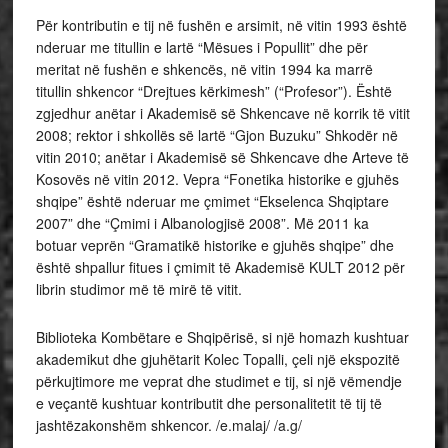
Për kontributin e tij në fushën e arsimit, në vitin 1993 është
nderuar me titullin e lartë “Mësues i Popullit” dhe për
meritat në fushën e shkencës, në vitin 1994 ka marrë
titullin shkencor “Drejtues kërkimesh” (“Profesor”). Është
zgjedhur anëtar i Akademisë së Shkencave në korrik të vitit
2008; rektor i shkollës së lartë “Gjon Buzuku” Shkodër në
vitin 2010; anëtar i Akademisë së Shkencave dhe Arteve të
Kosovës në vitin 2012. Vepra “Fonetika historike e gjuhës
shqipe” është nderuar me çmimet “Ekselenca Shqiptare
2007” dhe “Çmimi i Albanologjisë 2008”. Më 2011 ka
botuar veprën “Gramatikë historike e gjuhës shqipe” dhe
është shpallur fitues i çmimit të Akademisë KULT 2012 për
librin studimor më të mirë të vitit.
Biblioteka Kombëtare e Shqipërisë, si një homazh kushtuar
akademikut dhe gjuhëtarit Kolec Topalli, çeli një ekspozitë
përkujtimore me veprat dhe studimet e tij, si një vëmendje
e veçantë kushtuar kontributit dhe personalitetit të tij të
jashtëzakonshëm shkencor. /e.malaj/ /a.g/