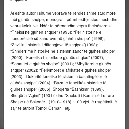
Ai është autor i shumë veprave të rëndësishme studimore
mbi gjuhën shqipe, monografi, përmbledhje studimesh dhe
vepra kolektive. Ndër to përmendim vepra thelbësore si
“Theksi në gjuhën shqipe” (1995); “Për historinë e
hundorësisë së zanoreve në gjuhën shqipe” (1996);
“Zhvillimi historik i diftongjeve të shqipes”(1998);
“Shndërrime historike në sistemin zanor të gjuhës shqipe”
(2000); “Fonetika historike e gjuhës shqipe” (2007);
“Sonantet e gjuhës shqipe” (2001); “Mbylltoret e gjuhës
shqipe” (2002); “Fërkimoret e afrikatet e gjuhës shqipe”
(2003); “Dukuritë fonetike të sistemin bashtingëllor të
gjuhës shqipe” (2004); “Bazat e fonetikës historike të
gjuhës shqipe” (2005); Shoqëria “Bashkimi” (1899),
Shoqëria “Agimi” (1901)” dhe “Shekulli i Komisisë Letrare
Shqipe në Shkodër : (1916-1918) : 100 vjet të rrugëtimit të
saj” të autorit Tomor Osmani; etj.