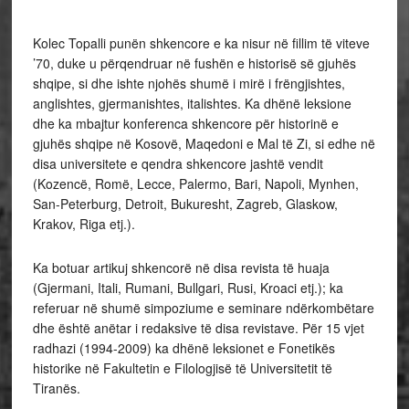
Kolec Topalli punën shkencore e ka nisur në fillim të viteve
’70, duke u përqendruar në fushën e historisë së gjuhës
shqipe, si dhe ishte njohës shumë i mirë i frëngjishtes,
anglishtes, gjermanishtes, italishtes. Ka dhënë leksione
dhe ka mbajtur konferenca shkencore për historinë e
gjuhës shqipe në Kosovë, Maqedoni e Mal të Zi, si edhe në
disa universitete e qendra shkencore jashtë vendit
(Kozencë, Romë, Lecce, Palermo, Bari, Napoli, Mynhen,
San-Peterburg, Detroit, Bukuresht, Zagreb, Glaskow,
Krakov, Riga etj.).
Ka botuar artikuj shkencorë në disa revista të huaja
(Gjermani, Itali, Rumani, Bullgari, Rusi, Kroaci etj.); ka
referuar në shumë simpoziume e seminare ndërkombëtare
dhe është anëtar i redaksive të disa revistave. Për 15 vjet
radhazi (1994-2009) ka dhënë leksionet e Fonetikës
historike në Fakultetin e Filologjisë të Universitetit të
Tiranës.