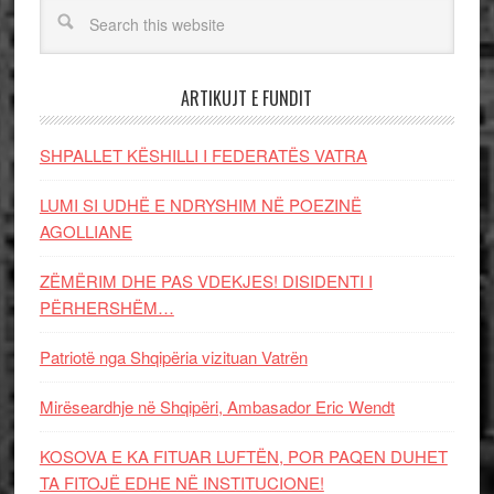
ARTIKUJT E FUNDIT
SHPALLET KËSHILLI I FEDERATËS VATRA
LUMI SI UDHË E NDRYSHIM NË POEZINË
AGOLLIANE
ZËMËRIM DHE PAS VDEKJES! DISIDENTI I
PËRHERSHËM…
Patriotë nga Shqipëria vizituan Vatrën
Mirëseardhje në Shqipëri, Ambasador Eric Wendt
KOSOVA E KA FITUAR LUFTËN, POR PAQEN DUHET
TA FITOJË EDHE NË INSTITUCIONE!