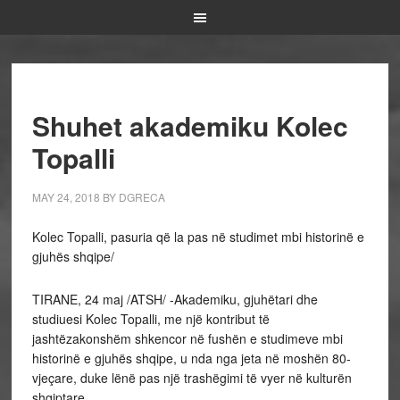
Shuhet akademiku Kolec
Topalli
MAY 24, 2018
BY
DGRECA
Kolec Topalli, pasuria që la pas në studimet mbi historinë e
gjuhës shqipe/
TIRANE, 24 maj /ATSH/ -Akademiku, gjuhëtari dhe
studiuesi Kolec Topalli, me një kontribut të
jashtëzakonshëm shkencor në fushën e studimeve mbi
historinë e gjuhës shqipe, u nda nga jeta në moshën 80-
vjeçare, duke lënë pas një trashëgimi të vyer në kulturën
shqiptare.