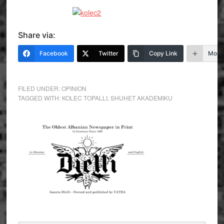
Share via:
Facebook
Twitter
Copy Link
More
FILED UNDER:
OPINION
TAGGED WITH:
KOLEC TOPALLI
,
SHUHET AKADEMIKU