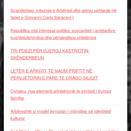
Scanderbeg, mburoja e Arbërisë dhe gjeniu ushtarak në
faqet e Giovanni Carlo Saraceni-t
Republika mbi interesat politike: sovraniteti i qytetarëve,
kushtetutshmëria dhe përgjegjësia shtetërore
TRI POEZI PËR GJERGJ KASTRIOTIN-
SKËNDERBEUN
LETËR E ARKIVIT TE NAUM PRIFTIT NË
PERVJETORIN E PARE TE DRAGO SILIQIT
Oxhaku, nga elementi arkitektonik te simboli i trungut
familjar
Arbëreshët si model evropian i mbrojtjes së identitetit
kulturor