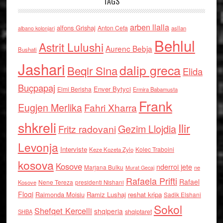
TAGS
arben llalla
alfons Grishaj
Anton Cefa
asllan
albano kolonjari
Behlul
Astrit Lulushi
Aurenc Bebja
Bushati
Jashari
dalip greca
Beqir Sina
Elida
Buçpapaj
Enver Bytyci
Elmi Berisha
Ermira Babamusta
Frank
Eugjen Merlika
Fahri Xharra
shkreli
Ilir
Gezim Llojdia
Fritz radovani
Levonja
Interviste
Kolec Traboini
Keze Kozeta Zylo
kosova
Kosove
nderroi jete
Marjana Bulku
ne
Murat Gecaj
Rafaela Prifti
Rafael
Nene Tereza
Kosove
presidenti Nishani
Floqi
Raimonda Moisiu
Ramiz Lushaj
reshat kripa
Sadik Elshani
Sokol
Shefqet Kercelli
shqiperia
shqiptaret
SHBA