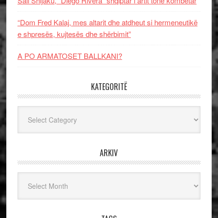
Sali Shijaku, “Diego Rivera” shqiptar i artit tonë kombëtar
“Dom Fred Kalaj, mes altarit dhe atdheut si hermeneutikë
e shpresës, kujtesës dhe shërbimit”
A PO ARMATOSET BALLKANI?
KATEGORITË
Kategoritë
ARKIV
Arkiv