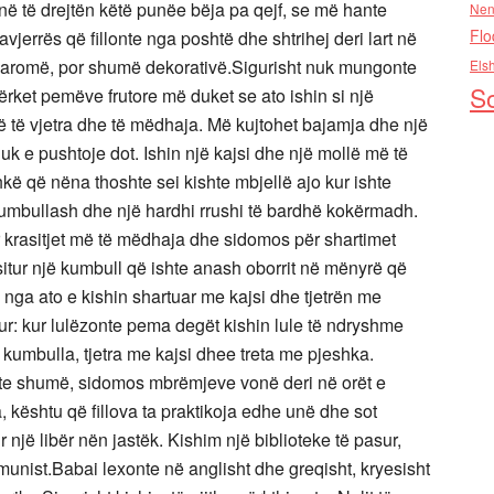
në të drejtën këtë punëe bëja pa qejf, se më hante
Nen
Flo
vjerrës që fillonte nga poshtë dhe shtrihej deri lart në
 pa aromë, por shumë dekorativë.Sigurisht nuk mungonte
Els
So
përket pemëve frutore më duket se ato ishin si një
rë të vjetra dhe të mëdhaja. Më kujtohet bajamja dhe një
k e pushtoje dot. Ishin një kajsi dhe një mollë më të
eshkë që nëna thoshte sei kishte mbjellë ajo kur ishte
je kumbullash dhe një hardhi rrushi të bardhë kokërmadh.
ër krasitjet më të mëdhaja dhe sidomos për shartimet
asitur një kumbull që ishte anash oborrit në mënyrë që
ë nga ato e kishin shartuar me kajsi dhe tjetrën me
ur: kur lulëzonte pema degët kishin lule të ndryshme
kumbulla, tjetra me kajsi dhee treta me pjeshka.
onte shumë, sidomos mbrëmjeve vonë deri në orët e
kështu që fillova ta praktikoja edhe unë dhe sot
një libër nën jastëk. Kishim një biblioteke të pasur,
munist.Babai lexonte në anglisht dhe greqisht, kryesisht