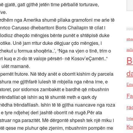
gjatë, gati gjithë jetën time përballë torturave,
ive.
 erdhëm nga Amerika shumë pllaka gramofoni me arie të
ico Carusso dhebaritoni Boris Chaliapin të cilat i
lodioz dheçdo mëngjes bënte punët e shtëpisë duke
alba
tike. Unë jam rritur duke dëgjuar çdo mëngjes, i
asll
zhekut u formua shoqëria..’, “Nga na vjen o tinë, trim o
B
kuq e zi-do të valoje përsëri- në Kosov’eÇamëri..”
ë ulët mamanë.
d
 pemët frutore. Në tëdy anët e oborrit kishim dy parcela
shura me gjithfarë lulesh të mbjella nga nëna ime, e
Env
hpatoret, por sidomos zambakët e bardhë që mbushnin
Fa
rëndafilat që ishin aq të shumtë rreth e qark dy
 mëdha trëndafilash. Ishin të të gjitha nuancave nga roza
ra
e tyre ndjehej deri jashtë oborrit në rrugë.Për ata
Inte
truar nga parazitët. Më dërgontë shpesh tek një miku i
Ko
ë jeptë qese me pluhur qëe zjenim, mbushnim pompën me