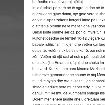
bërëedhe mua të veproj njëlloj.
Im atë ishtei përkorë në të ngrënë dhe në të
aperitiv dhe gjatë dimrit, një gotë vere të
që vinin sipas zakonit korçar.Hante pa u nx
djathtën e pirunin në të majtën dhe vazhdo
Babai ishtë shumë serioz, por joi mvrëjtur. I
kujtohet qëedhe ne fëmijet 10-12 vjeçarë ku
babaie ndërprisnim lojën dhe vetëm kur largo
qëtesi.Jo vetëm nuk bërtiste kurrë, por nuk m
zërit.Vetëm në një rast ai nuk u përmbajt do
dhe Lika (Ilia Emanuel), fqinji dhe shoku im 
bulevard. Kur kaluam para kinema Mazhesti
ushtareve gjermanëedhe shumë të rinj.Mësua
mund të hynin dhe civilë, kështu që sëbas
shfaqjen eduke bërë muhabet tëdy, nuk vumë 
qarkullimit, kështu që kur mbaroi shfaqja k
Dolëm menjëherë jashtë dhe u drejtuam për 