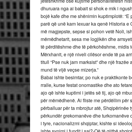
jetëshkrime ose kujtime personalitetesh histo
dhuruara nga ai babait si shok e mik i ngush
bojë kafe dhe me shënimin kuptimplotë: “E 
parë që unë kam lexuar ka qenë Historia e Gj
më magjepste, sepse si pohon vetë Noli, is
mëmëdhetarit, sesa me logjikën dhe arrsyeti
të përditëshme dhe të përkohëshme, midis të
Mërxhanit, e një niveli cilësor ende të pa arr
titull “Pse nuk jam marksist” dhe një frazëe 
mund të vijë veçse mizerja.”
Babai ishte besimtar, po nuk e praktikonte b
rralle, kurse festat onomastike dhe ato fetar
ajo që ishte kuptimi i jetës së tij, ajo që mb
për mëmëdhenë. Ai fliste me përdëllim për sh
përballuar për ta mbrojtur atë, Shqipërinëe 
përkundër grekomanëve dhe turkomanëve që 
i tyre, nacionalizmi shqiptar, kishte si ideo
ishte synimi i fundit i saj?-Që të gjithë shqipta