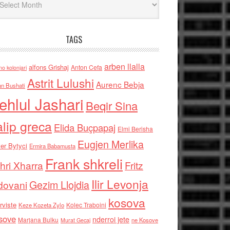
TAGS
arben llalla
alfons Grishaj
Anton Cefa
no kolonjari
Astrit Lulushi
Aurenc Bebja
an Bushati
ehlul Jashari
Beqir Sina
alip greca
Elida Buçpapaj
Elmi Berisha
Eugjen Merlika
er Bytyci
Ermira Babamusta
Frank shkreli
hri Xharra
Fritz
Ilir Levonja
Gezim Llojdia
dovani
kosova
rviste
Kolec Traboini
Keze Kozeta Zylo
sove
nderroi jete
Marjana Bulku
ne Kosove
Murat Gecaj