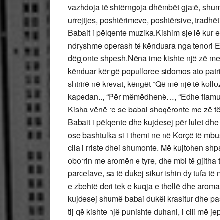
vazhdoja të shtërngoja dhëmbët gjatë, shumë 
urrejtjes, poshtërimeve, poshtërsive, tradhët
Babait i pëlqente muzika.Kishim sjellë kur
ndryshme operash të kënduara nga tenori Enr
dëgjonte shpesh.Nëna ime kishte një zë me
kënduar këngë populloree sidomos ato patrio
shtrirë në krevat, këngët “Që më një të kollo
kapedan.., “Për mëmëdhenë…, “Edhe flamuri 
Kisha vënë re se babai shoqëronte me zë t
Babait i pëlqente dhe kujdesej për lulet dhe
ose bashtulka si i themi ne në Korçë të mbu
cila i rriste dhei shumonte. Më kujtohen s
oborrin me aromën e tyre, dhe mbi të gjitha t
parcelave, sa të dukej sikur ishin dy tufa të
e zbehtë deri tek e kuqja e thellë dhe aroma 
kujdesej shumë babai dukëi krasitur dhe pas
tij që kishte një punishte duhani, i cili m