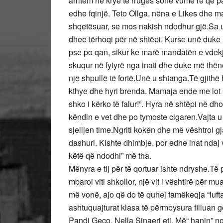
arritëm në krye të rrugës sonë vumë re që par
edhe fqinjë. Teto Ollga, nëna e Likes dhe m
shqetësuar, se mos nakish ndodhur gjë.Sa u 
dhee tërhoqi për në shtëpi. Kurse unë duke
pse po qan, sikur ke marë mandatën e vdekjes
skuqur në fytyrë nga inati dhe duke më thënë
një shpullë të fortë.Unë u shtanga.Të gjithë 
kthye dhe hyri brenda. Mamaja ende me lot n
shko i kërko të falur!”. Hyra në shtëpi në d
këndin e vet dhe po tymoste cigaren.Vajta u 
sjelljen time.Ngriti kokën dhe më vështroi g
dashuri. Kishte dhimbje, por edhe inat ndaj 
këtë që ndodhi” më tha.
Mënyra e tij për të qortuar ishte ndryshe.Të 
mbaroi viti shkollor, një vit i vështirë për mu
më vonë, ajo që do të quhej famëkeqja “luft
ashtuquajturat klasa të përmbysura filluan g
Pandi Geco, Nella Sinaeri etj. Më“ hanin” n