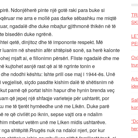
 pirë. Ndonjëherë pinte një gotë raki para buke si
TR
 shoqëruar me arra e mollë pas darke sëbashku me miqtë
SK
ituar, ngadalë dhe duke mbajtur gjithmonë thikën në të
nte bisedën duke ngrënë.
LE
shtei qetë, dinjitoz dhe të impononte respekt. Më
PE
r luanim në sheshin afër shtëpisë sonë, sa herë kalonte
Oxh
hej mjaft ai, e fillonimn përsëri. Fliste ngadalë dhe me
tru
ë kujtohet asnjë rast që ai të ngrinte tonin e
t dhe ndodhi kështu: Ishte prill ose maj i 1944-ës. Unë
Arb
i vegjelisë, siçdo pasdite kishim dalë të shëtisnim në
iden
kut pamë që portat ishin hapur dhe hynin brenda veç
m që jepej një shfaqje varieteje për ushtarët, por
Sal
hku me të tjerët hymëedhe unë me Likën. Duke parë
ko
re që civilët po iknin, sepse vajti ora e ndalim
“Do
ishim mbetur vetëm unë me Liken midis ushtarëve.
her
nga shtëpitë.Rrugës nuk na ndaloi njeri, por kur