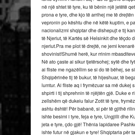
në një shtet të tyre, ku të bënin një jetëtë q
prona e tyre, dhe kjo të arrihej me të drejtën
vepronin po kështu dhe në këtë kuptim, e 
nacionalizmi shqiptar dhe dishepujt e tij ka
të Njeriut, të Kartës së Helsinkit dhe tëçdo 
njeriut.Pra me plot të drejtë, ne jemi krena
shovinist!Shumë herë, kur rrinim mbasditeve l
Në ato çaste ai sikur tjetërsohej; sytë dhe fy
ai fliste me ngazëllim se si do të bëhej, se si
Shqipërinëe tij të bukur, të hijeshuar, të bega
lumtur. Ai fliste aq i frymëzuar sa më dukej si
shpirti i tij shprehnin të njëjtën gjë. Duke e
zellshëm që dukeiu falur Zotit të tyre, frym
ashtu është! Për babanë, si për të gjithë ri
ishte besimi i tyre, feja e tyre, Ungjilli dhe K
jeta e tyre, çdo gjë! Thënia lapidaree Pashk
ishte futur në gjakun e tyre! Shqiptaria për 