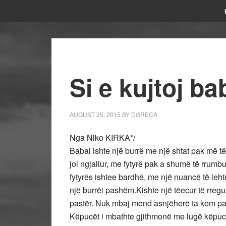
Si e kujtoj b
AUGUST 25, 2015
BY
DGRECA
Nga Niko KIRKA*/
Babai ishte një burrë me një shtat pak më të
joi ngjallur, me fytyrë pak a shumë të rrumbu
fytyrës ishtee bardhë, me një nuancë të lehtë
një burrëi pashëm.Kishte një tëecur të rregu
pastër. Nuk mbaj mend asnjëherë ta kem par
Këpucët i mbathte gjithmonë me lugë këpuc