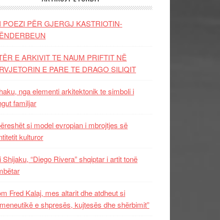
I POEZI PËR GJERGJ KASTRIOTIN-
ËNDERBEUN
TËR E ARKIVIT TE NAUM PRIFTIT NË
RVJETORIN E PARE TE DRAGO SILIQIT
aku, nga elementi arkitektonik te simboli i
ngut familjar
ëreshët si model evropian i mbrojtjes së
titetit kulturor
i Shijaku, “Diego Rivera” shqiptar i artit tonë
mbëtar
m Fred Kalaj, mes altarit dhe atdheut si
meneutikë e shpresës, kujtesës dhe shërbimit”