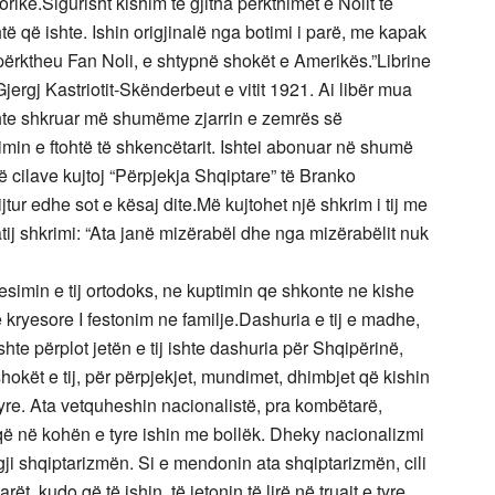
rike.Sigurisht kishim të gjitha përkthimet e Nolit të
të që ishte. Ishin origjinalë nga botimi i parë, me kapak
përktheu Fan Noli, e shtypnë shokët e Amerikës.”Librine
ergj Kastriotit-Skënderbeut e vitit 1921. Ai libër mua
hte shkruar më shumëme zjarrin e zemrës së
min e ftohtë të shkencëtarit. Ishtei abonuar në shumë
 cilave kujtoj “Përpjekja Shqiptare” të Branko
ijtur edhe sot e kësaj dite.Më kujtohet një shkrim i tij me
atij shkrimi: “Ata janë mizërabël dhe nga mizërabëlit nuk
esimin e tij ortodoks, ne kuptimin qe shkonte ne kishe
e kryesore I festonim ne familje.Dashuria e tij e madhe,
ushte përplot jetën e tij ishte dashuria për Shqipërinë,
okët e tij, për përpjekjet, mundimet, dhimbjet që kishin
tyre. Ata vetquheshin nacionalistë, pra kombëtarë,
në kohën e tyre ishin me bollëk. Dheky nacionalizmi
logji shqiptarizmën. Si e mendonin ata shqiptarizmën, cili
rët, kudo që të ishin, të jetonin të lirë në truajt e tyre,