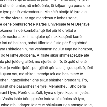
etë dhe të lumtur, në mirëqënie, të krijuar nga puna dhe
 e tyre për të vetvendosur.- Me këtë bindje të tyre ata
parë dhe vlerësuar nga mendësia e kohës sonë,
në qenë prekursorët e Kartës Universale të të Drejtave
dokumenti ndërkombëtar që flet për të drejtat e
rë për nacionalizmin shqiptar që nuk ka qënë kurrë
art në ballkon, babai fillontetë fliste për Shqipërinë.
tyra i shkëlqenin, me vështrimin ngulur tutje në horizont,
 do të ishteShqipëria. Ai fliste sikur shihteatjetutje atë
te plot jetëe gjallëri, me njerëz të lirë, të qetë dhe të
kur jo vetëm fjalët, por gjithë qënia e tij, çdo qelizë, tërë
 rikujtuar sot, më shkon mendja tek ata besimtarë të
ëzohen, ngazëllehen dhe sikur shkrihen brënda tij. Po,
lindasit dhe pasardhësit e tyre, Mëmëdheu, Shqipëria
urani i tyre, Perëndia, Zoti, fryma e tyre, kuptimi i jetës,
o Vasës ishte bërë pjesëe indeve të qënies së tyre,
ta ishte mbi ndarjen fetare të shkaktuar nga armiqtë tanë,