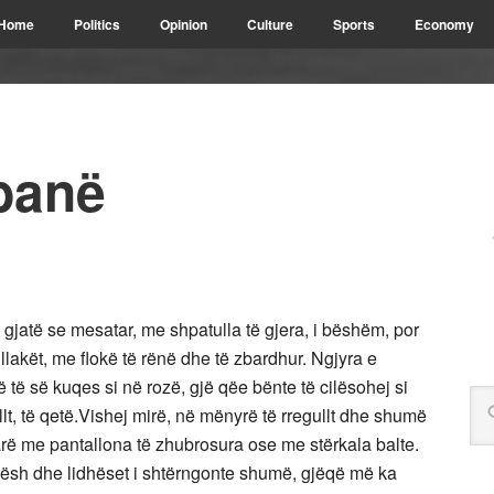
Home
Politics
Opinion
Culture
Sports
Economy
abanë
 gjatë se mesatar, me shpatulla të gjera, i bëshëm, por
llakët, me flokë të rënë dhe të zbardhur. Ngjyra e
 të së kuqes si në rozë, gjë qëe bënte të cilësohej si
llt, të qetë.Vishej mirë, në mënyrë të rregullt dhe shumë
ë me pantallona të zhubrosura ose me stërkala balte.
ësh dhe lidhëset i shtërngonte shumë, gjëqë më ka