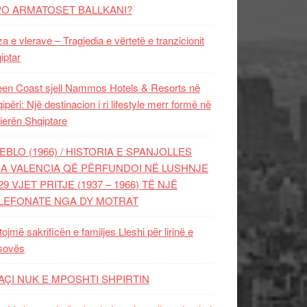
PO ARMATOSET BALLKANI?
za e vlerave – Tragjedia e vërtetë e tranzicionit
iptar
en Coast sjell Nammos Hotels & Resorts në
ipëri: Një destinacion i ri lifestyle merr formë në
ierën Shqiptare
EBLO (1966) / HISTORIA E SPANJOLLES
A VALENCIA QË PËRFUNDOI NË LUSHNJE
29 VJET PRITJE (1937 – 1966) TË NJË
LEFONATE NGA DY MOTRAT
tojmë sakrificën e familjes Lleshi për lirinë e
sovës
AÇI NUK E MPOSHTI SHPIRTIN