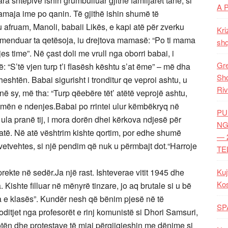
a shtëpive ishin grumbulluar gjithë familjarët tanë, si
A 
amaja ime po qanin. Të gjithë ishin shumë të
afruam, Manoli, babaii Likës, e kapi atë për zverku
Kri
 menduar ta qetësoja, iu drejtova mamasë: “Po ti mama
shq
 time”. Në çast doli me vrull nga oborri babai, i
Gre
: “S’të vjen turp t’i flasësh kështu s’at ëme” – më dha
Shq
heshtën. Babai sigurisht i tronditur qe veproi ashtu, u
Riv
ë sy, më tha: “Turp qëebëre tët’ atëtë veprojë ashtu,
homën e ndenjes.Babai po rrintei ulur këmbëkryq në
PU
ula pranë tij, i mora dorën dhei kërkova ndjesë për
NG
jatë. Në atë vështrim kishte qortim, por edhe shumë
— 
vetvehtes, si një pendim që nuk u përmbajt dot.“Harroje
TE
prekte në sedër.Ja një rast. Ishteverae vitit 1945 dhe
Kuj
Ko
a. Kishte filluar në mënyrë tinzare, jo aq brutale si u bë
a e klasës”. Kundër nesh që bënim pjesë në të
SP
oditjet nga profesorët e rinj komunistë si Dhori Samsuri,
otën dhe protestave të miai përgjigjeshin me dënime si