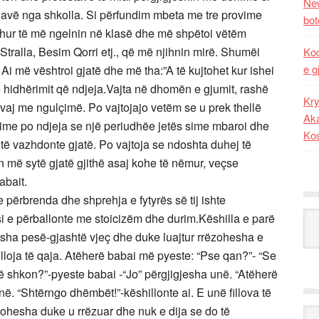
New
re javë nga shkolla. Si përfundim mbeta me tre provime
bot
hur të më ngelnin në klasë dhe më shpëtoi vëtëm
Stralla, Besim Qorri etj., që më njihnin mirë. Shumëi
Kod
e g
 Ai më vështroi gjatë dhe më tha:”A të kujtohet kur ishei
 e hidhërimit që ndjeja.Vajta në dhomën e gjumit, rashë
Kry
aj me ngulçimë. Po vajtojajo vetëm se u prek thellë
Aka
time po ndjeja se një periudhëe jetës sime mbaroi dhe
Ko
do të vazhdonte gjatë. Po vajtoja se ndoshta duhej të
ën më sytë gjatë gjithë asaj kohe të nëmur, veçse
abait.
ërbrenda dhe shprehja e fytyrës së tij ishte
Kat
i e përballonte me stoicizëm dhe durim.Këshilla e parë
isha pesë-gjashtë vjeç dhe duke luajtur rrëzohesha e
filloja të qaja. Atëherë babai më pyeste: “Pse qan?”- “Se
ë shkon?”-pyeste babai -“Jo” përgjigjesha unë. “Atëherë
në. “Shtërngo dhëmbët!”-këshillonte ai. E unë fillova të
ohesha duke u rrëzuar dhe nuk e dija se do të
Ark