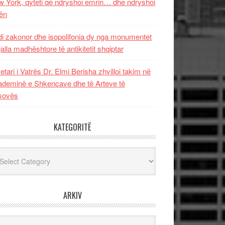
 York, qyteti që ndryshoi emrin… dhe ndryshoi
ën
i zakonor dhe isopolifonia dy nga monumentet
jalla madhështore të antikitetit shqiptar
etari i Vatrës Dr. Elmi Berisha zhvilloi takim në
deminë e Shkencave dhe të Arteve të
sovës
KATEGORITË
egoritë
ARKIV
iv