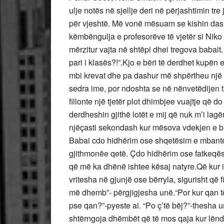
ulje notës në sjellje deri në përjashtimin t
për vjeshtë. Më vonë mësuam se kishin das
këmbëngulja e profesorëve të vjetër si Niko 
mërzitur vajta në shtëpi dhei tregova babait.
pari i klasës?!”.Kjo e bëri të derdhet kupën
mbi krevat dhe pa dashur më shpërtheu një v
sedra ime, por ndoshta se në nënvetëdijen 
fillonte një tjetër plot dhimbjee vuajtje që 
derdheshin gjithë lotët e mij që nuk m’i lag
njëçasti sekondash kur mësova vdekjen e b
Babai cdo hidhërim ose shqetësim e mbante p
gjithmonëe qetë. Çdo hidhërim ose fatkeqës
që më ka dhënë ishtee kësaj natyre.Që kur 
vritesha në gjunjë ose bërryla, sigurisht që 
më dhemb”- përgjigjesha unë.“Por kur qan t
pse qan?”-pyeste ai. “Po ç’të bëj?”-thesha u
shtërngoja dhëmbët që të mos qaja kur lënd