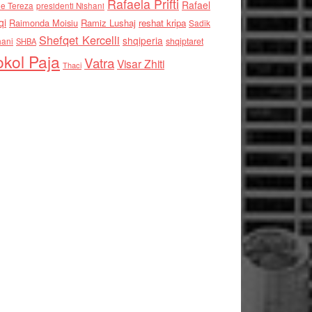
Rafaela Prifti
Rafael
e Tereza
presidenti Nishani
qi
Raimonda Moisiu
Ramiz Lushaj
reshat kripa
Sadik
Shefqet Kercelli
shqiperia
hani
shqiptaret
SHBA
kol Paja
Vatra
Visar Zhiti
Thaci