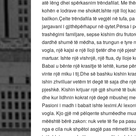
atë lëng dhei spërkasnim trëndafilat. Me thë
kohën e lodrave me shokët.Ishte një lloj kaca
ballkon.Çelte trëndafila të vegjël në tufa,
jargavani i gjithëpërhapur në qytet.Përsa i 
trashëgimi familjare, sepse kishim dru fruto
dardhë shumë të mëdha, sa trungun e tyre nu
vogla, një kajsi e një lloji tjetër dhe një pj
martuar. Ishte një vishnjë, një ftua, dy llo
Babai u bënte një krasitje të lehtë, kurse p
vinte një miku i tij.Dhe së bashku kishin kr
ishin zhvilluar vetëm tri degë të saja dhe nj
pjeshkë. Kishin krijuar një gjë shumë të buk
dhe kur lidhnin kokrat një degë mbushej me 
Pasioni i madh i babait ishte leximi.Ai lex
vogla. Kjo gjë më pëlqente shumëedhe mua, 
mëështë bërë zakon: nuk vete të fle pa pasur 
nga e cila nuk shpëtoi asgjë pas rrëmetit ko