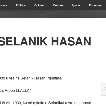
Home
Politics
Opinion
Culture
Sports
Economy
 SELANIK HASAN
3 u vra ne Selanik Hasan Prishtina/
n: Arben LLALLA/
ë vitit 1933, ku në qytetin e Selanikut u vra në pabesi