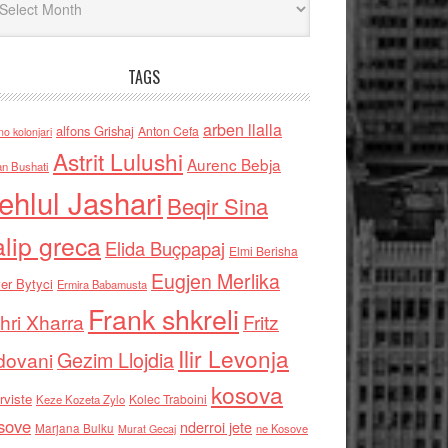
TAGS
arben llalla
alfons Grishaj
Anton Cefa
no kolonjari
Astrit Lulushi
Aurenc Bebja
an Bushati
ehlul Jashari
Beqir Sina
alip greca
Elida Buçpapaj
Elmi Berisha
Eugjen Merlika
er Bytyci
Ermira Babamusta
Frank shkreli
hri Xharra
Fritz
Ilir Levonja
Gezim Llojdia
dovani
kosova
rviste
Kolec Traboini
Keze Kozeta Zylo
sove
nderroi jete
Marjana Bulku
ne Kosove
Murat Gecaj