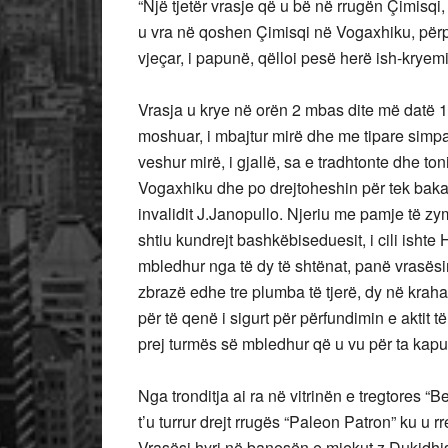
“Një tjetër vrasje që u bë në rrugën Çimisqi,
u vra në qoshen Çimisqi në Vogaxhiku, përpa
vjeçar, i papunë, qëlloi pesë herë ish-kryem
Vrasja u krye në orën 2 mbas dite më datë 1
moshuar, i mbajtur mirë dhe me tipare simpat
veshur mirë, i gjallë, sa e tradhtonte dhe ton
Vogaxhiku dhe po drejtoheshin për tek bakal
invalidit J.Janopullo. Njeriu me pamje të z
shtiu kundrejt bashkëbiseduesit, i cili ishte 
mbledhur nga të dy të shtënat, panë vrasësin 
zbrazë edhe tre plumba të tjerë, dy në kraha
për të qenë i sigurt për përfundimin e aktit të v
prej turmës së mbledhur që u vu për ta kapu
Nga tronditja ai ra në vitrinën e tregtores “B
t’u turrur drejt rrugës “Paleon Patron” ku u 
Vrasësi hyri në banesën e mjekut z.Dukidhis,