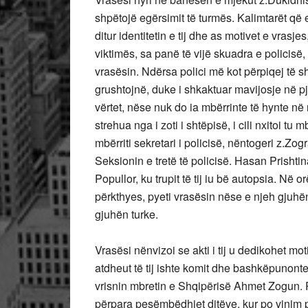
shpëtojë egërsimit të turmës. Kalimtarët që
ditur identitetin e tij dhe as motivet e vrasje
viktimës, sa panë të vijë skuadra e policisë,
vrasësin. Ndërsa polici më kot përpiqej të sh
grushtojnë, duke i shkaktuar mavijosje në pj
vërtet, nëse nuk do ia mbërrinte të hynte në 
strehua nga i zoti i shtëpisë, i cili nxitoi 
mbërriti sekretari i policisë, nëntogeri z.Zo
Seksionin e tretë të policisë. Hasan Prishti
Popullor, ku trupit të tij iu bë autopsia. Në 
përkthyes, pyeti vrasësin nëse e njeh gjuhën
gjuhën turke.
Vrasësi nënvizoi se akti i tij u dedikohet mo
atdheut të tij ishte komit dhe bashkëpunon
vrisnin mbretin e Shqipërisë Ahmet Zogun. Pl
përpara pesëmbëdhjet ditëve, kur po vinim 