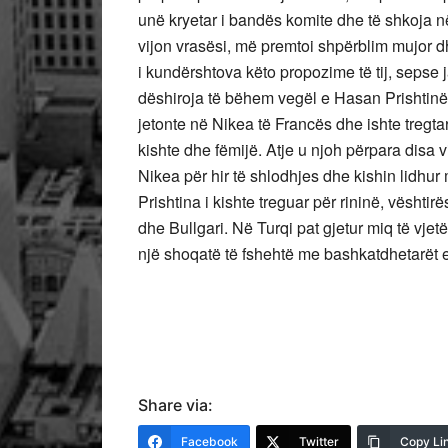
unë kryetar i bandës komite dhe të shkoja në
vijon vrasësi, më premtoi shpërblim mujor d
i kundërshtova këto propozime të tij, sepse
dëshiroja të bëhem vegël e Hasan Prishtinës,
jetonte në Nikea të Francës dhe ishte tregtar
kishte dhe fëmijë. Atje u njoh përpara disa
Nikea për hir të shlodhjes dhe kishin lidhur
Prishtina i kishte treguar për rininë, vështir
dhe Bullgari. Në Turqi pat gjetur miq të vje
një shoqatë të fshehtë me bashkatdhetarët e
Share via:
Facebook
Twitter
Copy Li