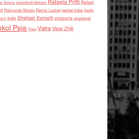
Rafaela Prifti
Rafael
e Tereza
presidenti Nishani
qi
Raimonda Moisiu
Ramiz Lushaj
reshat kripa
Sadik
Shefqet Kercelli
shqiperia
hani
shqiptaret
SHBA
kol Paja
Vatra
Visar Zhiti
Thaci