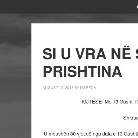
SI U VRA NË
PRISHTINA
AUGUST 12, 2013
BY
DGRECA
KIJTESE- Me 13 Gusht 193
Shkrua
U mbushën 80 vjet që nga data e 13 Gushtit t