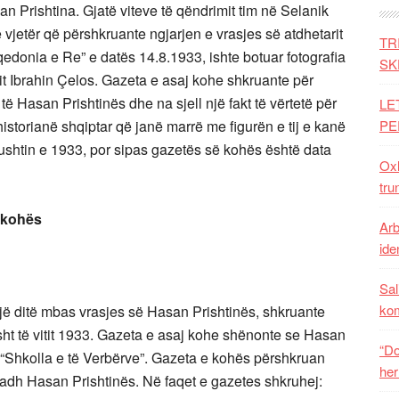
an Prishtina. Gjatë viteve të qëndrimit tim në Selanik
të vjetër që përshkruante ngjarjen e vrasjes së atdhetarit
TR
donia e Re” e datës 14.8.1933, ishte botuar fotografia
SK
sit Ibrahin Çelos. Gazeta e asaj kohe shkruante për
ë Hasan Prishtinës dhe na sjell një fakt të vërtetë për
LE
historianë shqiptar që janë marrë me figurën e tij e kanë
PE
ushtin e 1933, por sipas gazetës së kohës është data
Oxh
tru
e kohës
Arb
iden
Sal
ko
ë ditë mbas vrasjes së Hasan Prishtinës, shkruante
sht të vitit 1933. Gazeta e asaj kohe shënonte se Hasan
“Do
 “Shkolla e të Verbërve”. Gazeta e kohës përshkruan
her
ë madh Hasan Prishtinës. Në faqet e gazetes shkruhej: