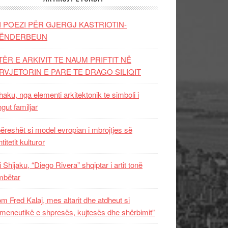
I POEZI PËR GJERGJ KASTRIOTIN-
ËNDERBEUN
TËR E ARKIVIT TE NAUM PRIFTIT NË
RVJETORIN E PARE TE DRAGO SILIQIT
aku, nga elementi arkitektonik te simboli i
ngut familjar
ëreshët si model evropian i mbrojtjes së
titetit kulturor
i Shijaku, “Diego Rivera” shqiptar i artit tonë
mbëtar
m Fred Kalaj, mes altarit dhe atdheut si
meneutikë e shpresës, kujtesës dhe shërbimit”