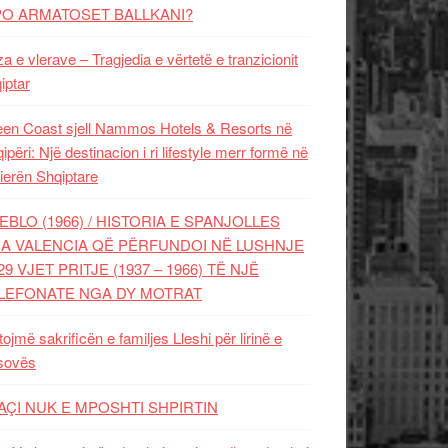
PO ARMATOSET BALLKANI?
za e vlerave – Tragjedia e vërtetë e tranzicionit
iptar
en Coast sjell Nammos Hotels & Resorts në
ipëri: Një destinacion i ri lifestyle merr formë në
ierën Shqiptare
EBLO (1966) / HISTORIA E SPANJOLLES
A VALENCIA QË PËRFUNDOI NË LUSHNJE
29 VJET PRITJE (1937 – 1966) TË NJË
LEFONATE NGA DY MOTRAT
tojmë sakrificën e familjes Lleshi për lirinë e
sovës
AÇI NUK E MPOSHTI SHPIRTIN