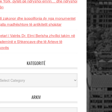
 York, qyteti që ndryshoi emrin… dhe ndryshoi
ën
i zakonor dhe isopolifonia dy nga monumentet
jalla madhështore të antikitetit shqiptar
etari i Vatrës Dr. Elmi Berisha zhvilloi takim në
deminë e Shkencave dhe të Arteve të
sovës
KATEGORITË
egoritë
ARKIV
iv