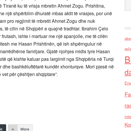
 Tiranë ku të vrisja mbretin Ahmet Zogu. Prishtina,
he një shpërblim dhuratë mbas aktit të vrasjes, por unë
 jam pro regjimit të mbretit Ahmet Zogu dhe nuk
 të cilin në Shqipëri e quajnë tradhtar. Ibrahim Çelo
 frutash, ishte i martuar me një spanjolle, me të cilën
alba
 vitesh me Hasan Prishtinën, që ish shpërngulur në
asll
 marrëdhënie familjare. Gjatë njohjes midis tyre Hasan
B
ësitë që kishte kaluar pas largimit nga Shqipëria në Turqi
tër dhe bashkëluftëtarë kundër xhonturqve. Mori pjesë në
d
 vet për çështjen shqiptare”.
Env
Fa
ra
Inte
Ko
nk
More