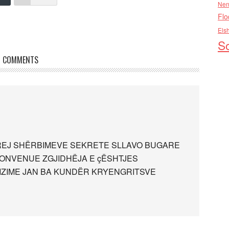
Nen
Flo
Els
So
COMMENTS
REJ SHËRBIMEVE SEKRETE SLLAVO BUGARE
 KONVENUE ZGJIDHËJA E çËSHTJES
ZIME JAN BA KUNDËR KRYENGRITSVE