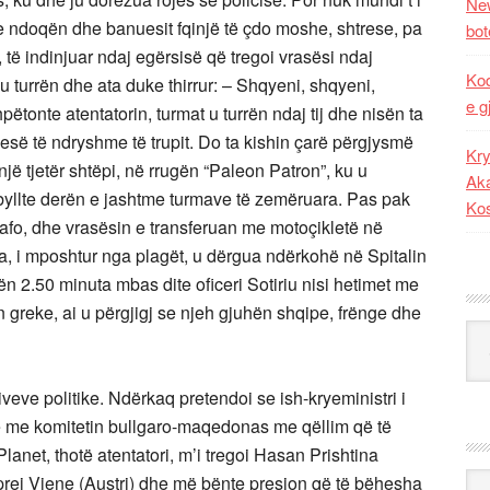
New
 e ndoqën dhe banuesit fqinjë të çdo moshe, shtrese, pa
bot
s, të indinjuar ndaj egërsisë që tregoi vrasësi ndaj
Kod
 u turrën dhe ata duke thirrur: – Shqyeni, shqyeni,
e g
pëtonte atentatorin, turmat u turrën ndaj tij dhe nisën ta
esë të ndryshme të trupit. Do ta kishin çarë përgjysmë
Kry
një tjetër shtëpi, në rrugën “Paleon Patron”, ku u
Aka
tu mbyllte derën e jashtme turmave të zemëruara. Pas pak
Ko
grafo, dhe vrasësin e transferuan me motoçikletë në
na, i mposhtur nga plagët, u dërgua ndërkohë në Spitalin
orën 2.50 minuta mbas dite oficeri Sotiriu nisi hetimet me
 greke, ai u përgjigj se njeh gjuhën shqipe, frënge dhe
Kat
tiveve politike. Ndërkaq pretendoi se ish-kryeministri i
te me komitetin bullgaro-maqedonas me qëllim që të
anet, thotë atentatori, m’i tregoi Hasan Prishtina
Ark
prej Vjene (Austri) dhe më bënte presion që të bëhesha