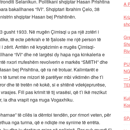
 tronditi Selanikun. Politikani shqiptar Hasan Prishtina
A 
ra bakallhanes “IVI”. Shqiptari Ibrahim Çelo, 38
inistrin shqiptar Hasan bej Prishtinën.
Kri
shq
3 gusht 1933. Në rrugën Çimisqi u pa një zotëri i
Gre
ike, të ecte përkrah e të fjaloste me një person të
Shq
i i zërit. Arritën në kryqëzimin e rrugës Çimisqi-
Riv
lhane “IVI” dhe në largësi dy hapa nga kinkaleria e
ymtë nxori rrufeshëm revolverin e markës “SMITH” dhe
PU
Hasan bej Prishtina, që ra në trotuar. Kalimtarët e
NG
të turret me mizori të parëfyer mbi viktimën dhe t’i
— 
ror dhe të tretën në kokë, si e shtënë vdekjeprurëse,
TE
rasjes. Fill pas krimit të tij vrasësi, që t’i ikë rrezikut
Kuj
r, ia dha vrapit nga rruga Vogaxhiku.
Ko
eharnae” të cilës ia dëmtoi tendën, por rimori veten, për
SP
rrethua nga turma, që e ndiqte me synime të errëta.
 ku dhe ju dorëzua rojes së policisë. Por nuk mundi t’i