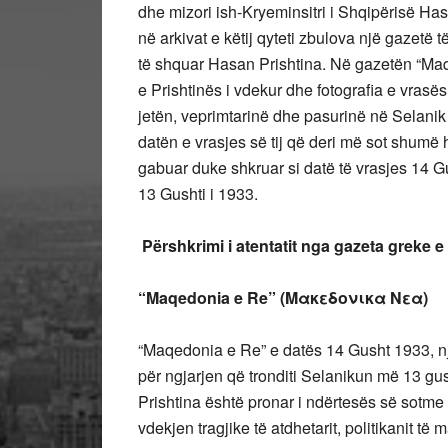
dhe mizori ish-Kryeminsitri i Shqipërisë Has
në arkivat e këtij qyteti zbulova një gazetë 
të shquar Hasan Prishtina. Në gazetën “Maqe
e Prishtinës i vdekur dhe fotografia e vrasë
jetën, veprimtarinë dhe pasurinë në Selanik t
datën e vrasjes së tij që deri më sot shumë 
gabuar duke shkruar si datë të vrasjes 14 G
13 Gushti i 1933.
Përshkrimi i atentatit nga gazeta greke 
“Maqedonia e Re” (Μακεδονικα Νεα)
“Maqedonia e Re” e datës 14 Gusht 1933, nj
për ngjarjen që tronditi Selanikun më 13 gu
Prishtina është pronar i ndërtesës së sotme
vdekjen tragjike të atdhetarit, politikanit t