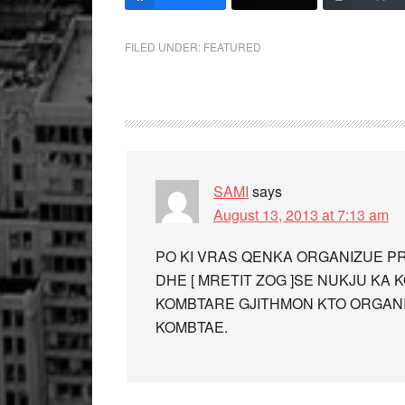
FILED UNDER:
FEATURED
SAMI
says
August 13, 2013 at 7:13 am
PO KI VRAS QENKA ORGANIZUE P
DHE [ MRETIT ZOG ]SE NUKJU KA
KOMBTARE GJITHMON KTO ORGANI
KOMBTAE.