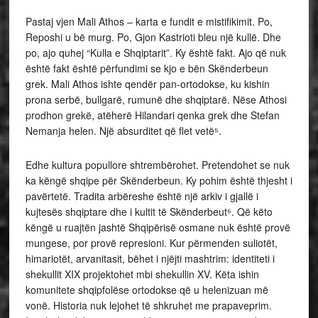
Pastaj vjen Mali Athos – karta e fundit e mistifikimit. Po,
Reposhi u bë murg. Po, Gjon Kastrioti bleu një kullë. Dhe
po, ajo quhej “Kulla e Shqiptarit”. Ky është fakt. Ajo që nuk
është fakt është përfundimi se kjo e bën Skënderbeun
grek. Mali Athos ishte qendër pan-ortodokse, ku kishin
prona serbë, bullgarë, rumunë dhe shqiptarë. Nëse Athosi
prodhon grekë, atëherë Hilandari qenka grek dhe Stefan
Nemanja helen. Një absurditet që flet vetë⁵.
Edhe kultura popullore shtrembërohet. Pretendohet se nuk
ka këngë shqipe për Skënderbeun. Ky pohim është thjesht i
pavërtetë. Tradita arbëreshe është një arkiv i gjallë i
kujtesës shqiptare dhe i kultit të Skënderbeut⁶. Që këto
këngë u ruajtën jashtë Shqipërisë osmane nuk është provë
mungese, por provë represioni. Kur përmenden suliotët,
himariotët, arvanitasit, bëhet i njëjti mashtrim: identiteti i
shekullit XIX projektohet mbi shekullin XV. Këta ishin
komunitete shqipfolëse ortodokse që u helenizuan më
vonë. Historia nuk lejohet të shkruhet me prapaveprim.