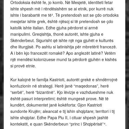
Ortodoksia është fe, jo komb. Në Mesjetë, identiteti fetar
ishte shpesh më i rëndësishëm se ai etnik, por kurrë nuk
ishte i barabartë me të³. Të pretendosh sot se çdo ortodoks
mesjetar ishte grek, është njësoj si të pretendosh se çdo
katolik ishte italian. Edhe gjuha përdoret si armë
manipulimi. Greqishtja, thonë autorët, ishte gjuha e
Skënderbeut. Sigurisht që ishte një nga gjuhët e kulturës
dhe liturgjisë. Po ashtu si latinishtja për mbretërit francezë.
A i bën kjo francezët romakë? Apo anglezët latinë? Vetëm
një mendësi kolonizuese mund ta përdorë gjuhën e kishës
si provë etnie.
Kur kalojnë te familja Kastrioti, autorët grekë e shndërrojnë
konfuzionin në strategji. Herë janë “maqedonas”, herë
“serbë”, herë “bizantinë”. Kjo lëvizje e vazhdueshme nuk
është pasuri interpretimi; është mungesë prove. Në të
kundërt, dokumentet janë kokëforta: Gjon Kastrioti
sundonte Krujën; aleancat e tij ishin shqiptare; territori i tij
ishte shqiptar. Edhe Papa Piu II, i cituar shpesh jashtë
kontekstit, e quan Skënderbeun “princ i Shqipërisë”⁴.