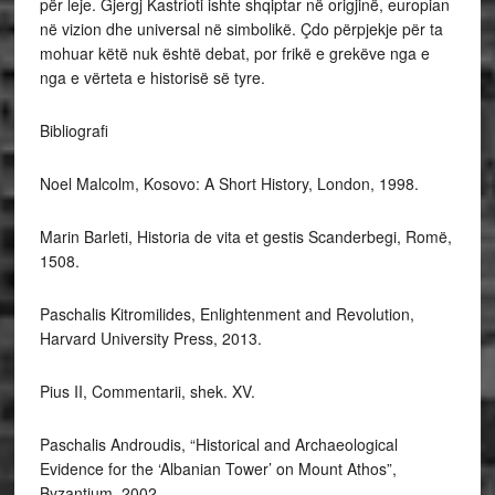
për leje. Gjergj Kastrioti ishte shqiptar në origjinë, europian
në vizion dhe universal në simbolikë. Çdo përpjekje për ta
mohuar këtë nuk është debat, por frikë e grekëve nga e
nga e vërteta e historisë së tyre.
Bibliografi
Noel Malcolm, Kosovo: A Short History, London, 1998.
Marin Barleti, Historia de vita et gestis Scanderbegi, Romë,
1508.
Paschalis Kitromilides, Enlightenment and Revolution,
Harvard University Press, 2013.
Pius II, Commentarii, shek. XV.
Paschalis Androudis, “Historical and Archaeological
Evidence for the ‘Albanian Tower’ on Mount Athos”,
Byzantium, 2002.