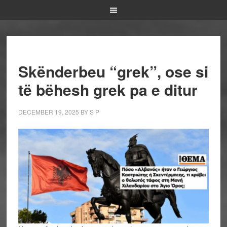
Skënderbeu “grek”, ose si
të bëhesh grek pa e ditur
DECEMBER 19, 2025
BY
S P