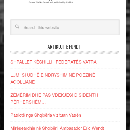
ARTIKUJT E FUNDIT
SHPALLET KËSHILLI I FEDERATËS VATRA
LUMI SI UDHË E NDRYSHIM NË POEZINË
AGOLLIANE
ZËMËRIM DHE PAS VDEKJES! DISIDENTI I
PËRHERSHËM…
Patriotë nga Shqipëria vizituan Vatrën
Mirëseardhje në Shqipëri, Ambasador Eric Wendt