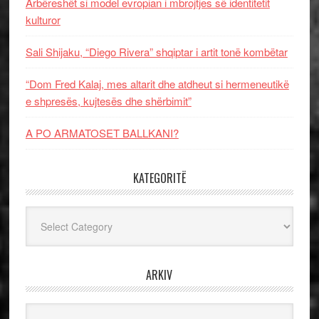
Arbëreshët si model evropian i mbrojtjes së identitetit
kulturor
Sali Shijaku, “Diego Rivera” shqiptar i artit tonë kombëtar
“Dom Fred Kalaj, mes altarit dhe atdheut si hermeneutikë
e shpresës, kujtesës dhe shërbimit”
A PO ARMATOSET BALLKANI?
KATEGORITË
Kategoritë
ARKIV
Arkiv