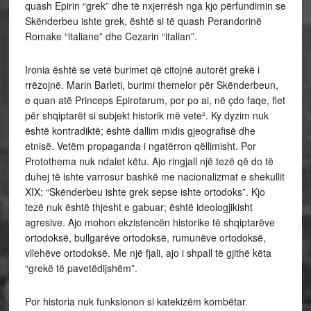
quash Epirin “grek” dhe të nxjerrësh nga kjo përfundimin se
Skënderbeu ishte grek, është si të quash Perandorinë
Romake “italiane” dhe Cezarin “italian”.
Ironia është se vetë burimet që citojnë autorët grekë i
rrëzojnë. Marin Barleti, burimi themelor për Skënderbeun,
e quan atë Princeps Epirotarum, por po ai, në çdo faqe, flet
për shqiptarët si subjekt historik më vete². Ky dyzim nuk
është kontradiktë; është dallim midis gjeografisë dhe
etnisë. Vetëm propaganda i ngatërron qëllimisht. Por
Protothema nuk ndalet këtu. Ajo ringjall një tezë që do të
duhej të ishte varrosur bashkë me nacionalizmat e shekullit
XIX: “Skënderbeu ishte grek sepse ishte ortodoks”. Kjo
tezë nuk është thjesht e gabuar; është ideologjikisht
agresive. Ajo mohon ekzistencën historike të shqiptarëve
ortodoksë, bullgarëve ortodoksë, rumunëve ortodoksë,
vllehëve ortodoksë. Me një fjali, ajo i shpall të gjithë këta
“grekë të pavetëdijshëm”.
Por historia nuk funksionon si katekizëm kombëtar.