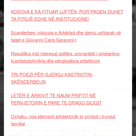
KOSOVA E KA FITUAR LUFTËN, POR PAQEN DUHET
TA FITOJË EDHE NË INSTITUCIONE!
Scanderbeg, mburoja e Arbërisë dhe gjeniu ushtarak në
faqet e Giovanni Carlo Saraceni-t
Republika mbi interesat politike: sovraniteti i qytetarëve,
kushtetutshmëria dhe përgjegjësia shtetërore
TRI POEZI PËR GJERGJ KASTRIOTIN-
SKËNDERBEUN
LETËR E ARKIVIT TE NAUM PRIFTIT NË
PERVJETORIN E PARE TE DRAGO SILIQIT
Oxhaku, nga elementi arkitektonik te simboli i trungut
familjar