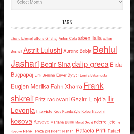
TAGS
arben llalla
alfons Grishaj
Anton Cefa
asllan
albano kolonjari
Behlul
Astrit Lulushi
Aurenc Bebja
Bushati
Jashari
dalip greca
Beqir Sina
Elida
Buçpapaj
Enver Bytyci
Elmi Berisha
Ermira Babamusta
Frank
Eugjen Merlika
Fahri Xharra
shkreli
Ilir
Gezim Llojdia
Fritz radovani
Levonja
Interviste
Kolec Traboini
Keze Kozeta Zylo
kosova
Kosove
nderroi jete
Marjana Bulku
ne
Murat Gecaj
Rafaela Prifti
Rafael
Nene Tereza
Kosove
presidenti Nishani