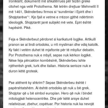
Ironikisht, dokumenti më shkatërrues për tezën greke
citohet nga vetë Protothema. Në letrën drejtuar Mehmetit II
më 1461, Skënderbeu firmos si “sundimtar i Epirit dhe i
Shqiptarëve”⁷. Kjo fjali e vetme e rrëzon gjithë ndërtimin
ideologjik. Shqiptarët janë subjekt më vete. Epiri është
hapësirë. Pikë.
Feja e Skënderbeut përdoret si karikaturë logjike. Artikulli
pranon se ai lindi ortodoks, u rrit mysliman dhe vdiq katolik.
Ky fakt i vetëm duhet të mjaftonte për të mbyllur debatin.
Por Protothema nuk e mbyll, sepse nuk kërkon logjikë.
Nëse feja përcakton kombësinë, Skënderbeu ishte
njëherësh grek, turk dhe italian. Historia serioze nuk e
duron këtë grotesk.
Pse atëherë ky shkrim? Sepse Skënderbeu është i
papërshtatshëm. Ai është ortodoks që nuk u bë grek.
Shqiptar që u bë simbol europian. Hero që nuk i bindet
mitologjisë helenocentrike. Dhe për këtë arsye duhet
relativizuar, zbehur, copëtuar. Por historia nuk ka nevojë