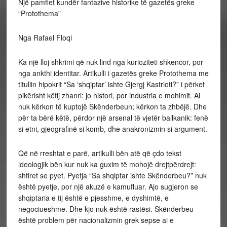
Një pamflet kundër fantazive historike të gazetës greke
“Protothema”
Nga Rafael Floqi
Ka një lloj shkrimi që nuk lind nga kurioziteti shkencor, por
nga ankthi identitar. Artikulli i gazetës greke Protothema me
titullin hipokrit “Sa ‘shqiptar’ ishte Gjergj Kastrioti?” i përket
pikërisht këtij zhanri: jo histori, por industria e mohimit. Ai
nuk kërkon të kuptojë Skënderbeun; kërkon ta zhbëjë. Dhe
për ta bërë këtë, përdor një arsenal të vjetër ballkanik: fenë
si etni, gjeografinë si komb, dhe anakronizmin si argument.
Që në rreshtat e parë, artikulli bën atë që çdo tekst
ideologjik bën kur nuk ka guxim të mohojë drejtpërdrejt:
shtiret se pyet. Pyetja “Sa shqiptar ishte Skënderbeu?” nuk
është pyetje, por një akuzë e kamufluar. Ajo sugjeron se
shqiptaria e tij është e pjesshme, e dyshimtë, e
negociueshme. Dhe kjo nuk është rastësi. Skënderbeu
është problem për nacionalizmin grek sepse ai e