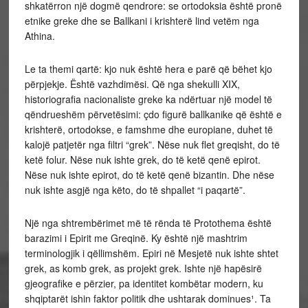
shkatërron një dogmë qendrore: se ortodoksia është pronë
etnike greke dhe se Ballkani i krishterë lind vetëm nga
Athina.
Le ta themi qartë: kjo nuk është hera e parë që bëhet kjo
përpjekje. Është vazhdimësi. Që nga shekulli XIX,
historiografia nacionaliste greke ka ndërtuar një model të
qëndrueshëm përvetësimi: çdo figurë ballkanike që është e
krishterë, ortodokse, e famshme dhe europiane, duhet të
kalojë patjetër nga filtri “grek”. Nëse nuk flet greqisht, do të
ketë folur. Nëse nuk ishte grek, do të ketë qenë epirot.
Nëse nuk ishte epirot, do të ketë qenë bizantin. Dhe nëse
nuk ishte asgjë nga këto, do të shpallet “i paqartë”.
Një nga shtrembërimet më të rënda të Protothema është
barazimi i Epirit me Greqinë. Ky është një mashtrim
terminologjik i qëllimshëm. Epiri në Mesjetë nuk ishte shtet
grek, as komb grek, as projekt grek. Ishte një hapësirë
gjeografike e përzier, pa identitet kombëtar modern, ku
shqiptarët ishin faktor politik dhe ushtarak dominues¹. Ta