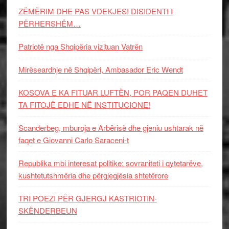
ZËMËRIM DHE PAS VDEKJES! DISIDENTI I
PËRHERSHËM…
Patriotë nga Shqipëria vizituan Vatrën
Mirëseardhje në Shqipëri, Ambasador Eric Wendt
KOSOVA E KA FITUAR LUFTËN, POR PAQEN DUHET
TA FITOJË EDHE NË INSTITUCIONE!
Scanderbeg, mburoja e Arbërisë dhe gjeniu ushtarak në
faqet e Giovanni Carlo Saraceni-t
Republika mbi interesat politike: sovraniteti i qytetarëve,
kushtetutshmëria dhe përgjegjësia shtetërore
TRI POEZI PËR GJERGJ KASTRIOTIN-
SKËNDERBEUN