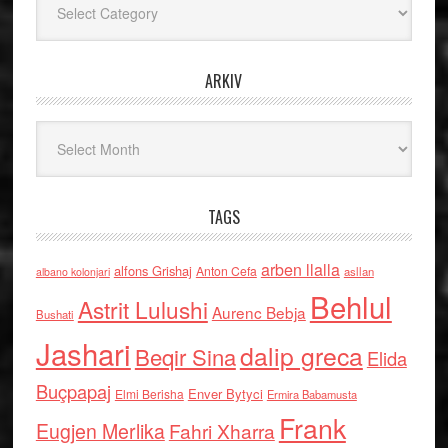
ARKIV
Arkiv
TAGS
arben llalla
alfons Grishaj
Anton Cefa
asllan
albano kolonjari
Behlul
Astrit Lulushi
Aurenc Bebja
Bushati
Jashari
dalip greca
Beqir Sina
Elida
Buçpapaj
Enver Bytyci
Elmi Berisha
Ermira Babamusta
Frank
Eugjen Merlika
Fahri Xharra