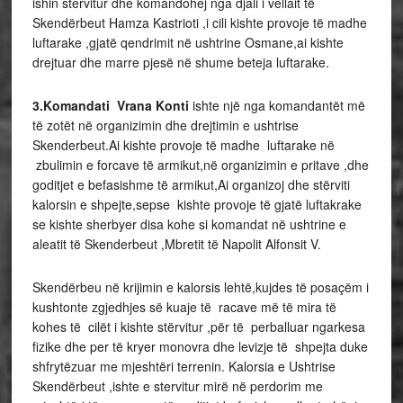
ishin stervitur dhe komandohej nga djali i vellait të
Skendërbeut Hamza Kastrioti ,i cili kishte provoje të madhe
luftarake ,gjatë qendrimit në ushtrine Osmane,ai kishte
drejtuar dhe marre pjesë në shume beteja luftarake.
3.Komandati Vrana Konti
ishte një nga komandantët më
të zotët në organizimin dhe drejtimin e ushtrise
Skenderbeut.Ai kishte provoje të madhe luftarake në
zbulimin e forcave të armikut,në organizimin e pritave ,dhe
goditjet e befasishme të armikut,Ai organizoj dhe stërviti
kalorsin e shpejte,sepse kishte provoje të gjatë luftakrake
se kishte sherbyer disa kohe si komandat në ushtrine e
aleatit të Skenderbeut ,Mbretit të Napolit Alfonsit V.
Skendërbeu në krijimin e kalorsis lehtë,kujdes të posaçëm i
kushtonte zgjedhjes së kuaje të racave më të mira të
kohes të cilët i kishte stërvitur ,për të perballuar ngarkesa
fizike dhe per të kryer monovra dhe levizje të shpejta duke
shfrytëzuar me mjeshtëri terrenin. Kalorsia e Ushtrise
Skendërbeut ,ishte e stervitur mirë në perdorim me