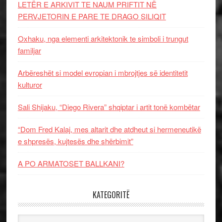
LETËR E ARKIVIT TE NAUM PRIFTIT NË
PERVJETORIN E PARE TE DRAGO SILIQIT
Oxhaku, nga elementi arkitektonik te simboli i trungut
familjar
Arbëreshët si model evropian i mbrojtjes së identitetit
kulturor
Sali Shijaku, “Diego Rivera” shqiptar i artit tonë kombëtar
“Dom Fred Kalaj, mes altarit dhe atdheut si hermeneutikë
e shpresës, kujtesës dhe shërbimit”
A PO ARMATOSET BALLKANI?
KATEGORITË
Kategoritë