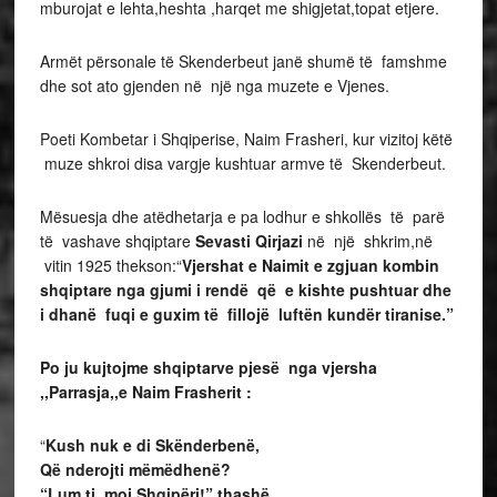
mburojat e lehta,heshta ,harqet me shigjetat,topat etjere.
Armët përsonale të Skenderbeut janë shumë të famshme
dhe sot ato gjenden në një nga muzete e Vjenes.
Poeti Kombetar i Shqiperise, Naim Frasheri, kur vizitoj këtë
muze shkroi disa vargje kushtuar armve të Skenderbeut.
Mësuesja dhe atëdhetarja e pa lodhur e shkollës të parë
të vashave shqiptare
Sevasti Qirjazi
në një shkrim,në
vitin 1925 thekson:“
Vjershat e Naimit e zgjuan kombin
shqiptare nga gjumi i rendë që e kishte pushtuar dhe
i dhanë fuqi e guxim të fillojë luftën kundër tiranise.”
Po ju kujtojme shqiptarve pjesë nga vjersha
,,Parrasja,,e Naim Frasherit :
“
Kush nuk e di Skënderbenë,
Që nderojti mëmëdhenë?
“Lum ti, moj Shqipëri!” thashë,