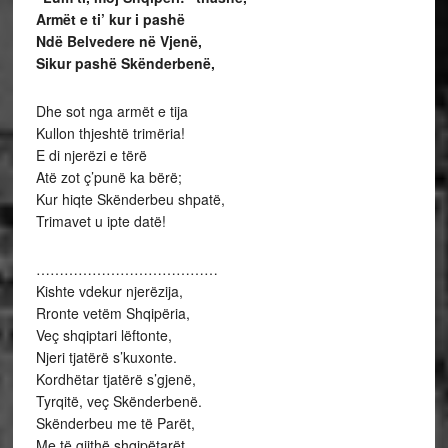
Armët e ti’ kur i pashë
Ndë Belvedere në Vjenë,
Sikur pashë Skënderbenë,
Dhe sot nga armët e tija
Kullon thjeshtë trimëria!
E di njerëzi e tërë
Atë zot ç’punë ka bërë;
Kur hiqte Skënderbeu shpatë,
Trimavet u ipte datë!
…………………………………
Kishte vdekur njerëzija,
Rronte vetëm Shqipëria,
Veç shqiptari lëftonte,
Njeri tjatërë s’kuxonte.
Kordhëtar tjatërë s’gjenë,
Tyrqitë, veç Skënderbenë.
Skënderbeu me të Parët,
Me të gjithë shqipëtarët,