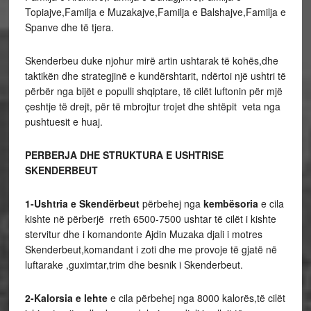
Topiajve,Familja e Muzakajve,Familja e Balshajve,Familja e
Spanve dhe të tjera.
Skenderbeu duke njohur mirë artin ushtarak të kohës,dhe
taktikën dhe strategjinë e kundërshtarit, ndërtoi një ushtri të
përbër nga bijët e populli shqiptare, të cilët luftonin për mjë
çeshtje të drejt, për të mbrojtur trojet dhe shtëpit veta nga
pushtuesit e huaj.
PERBERJA DHE STRUKTURA E USHTRISE
SKENDERBEUT
1-Ushtria e Skendërbeut
përbehej nga
kembësoria
e cila
kishte në përberjë rreth 6500-7500 ushtar të cilët i kishte
stervitur dhe i komandonte Ajdin Muzaka djali i motres
Skenderbeut,komandant i zoti dhe me provoje të gjatë në
luftarake ,guximtar,trim dhe besnik i Skenderbeut.
2-Kalorsia e lehte
e cila përbehej nga 8000 kalorës,të cilët