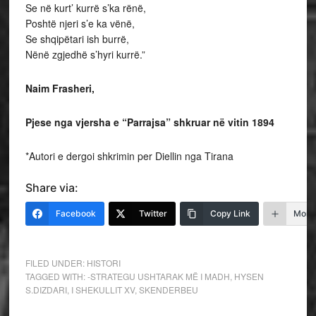
Se në kurt’ kurrë s’ka rënë,
Poshtë njeri s’e ka vënë,
Se shqipëtari ish burrë,
Nënë zgjedhë s’hyri kurrë.”
Naim Frasheri,
Pjese nga vjersha e “Parrajsa” shkruar në vitin 1894
*Autori e dergoi shkrimin per Diellin nga Tirana
Share via:
Facebook
Twitter
Copy Link
More
FILED UNDER:
HISTORI
TAGGED WITH:
-STRATEGU USHTARAK MË I MADH
,
HYSEN
S.DIZDARI
,
I SHEKULLIT XV
,
SKENDERBEU