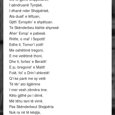
I qëndruanë Tyrqisë,
I dhanë nder Shqipërisë,
Ata duall’ e lëftuan,
Gjith’ Evropën’ e shpëtuan.
Te Skënderbeu kishte shpresë
Aher’ Evrop’ e pabesë.
Rrëfe, o mal’ i Sopotit!
Edhe ti, Tomor’i zotit!
Me oshëtimë tregoni,
E me vetëtimë thoni,
Dhe ti, fortes’ e Beratit!
E ju, bregoret’ e Matit!
Folë, fol’ o Drin’i shkretë!
Q’i ke parë me sy vetë
Të tër’ ato ligjërime
I mer vesh zëmëra ime.
Këto gjithë po i dimë,
Më tëhu tani të vimë.
Pas Skënderbeut Shqipëria
Nuk ra në të këqija,