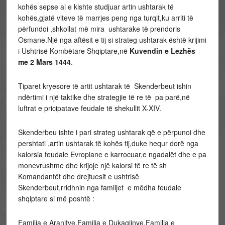
kohës sepse ai e kishte studjuar artin ushtarak të
kohës,gjatë viteve të marrjes peng nga turqit,ku arriti të
përfundoi ,shkollat më mira ushtarake të prendoris
Osmane.Një nga aftësit e tij si strateg ushtarak është krijimi
i Ushtrisë Kombëtare Shqiptare,në
Kuvendin e Lezhës
me 2 Mars 1444
.
Tiparet kryesore të artit ushtarak të Skenderbeut ishin
ndërtimi i një taktike dhe strategjie të re të pa parë,në
luftrat e pricipatave feudale të shekullit X-XIV.
Skenderbeu ishte i pari strateg ushtarak që e përpunoi dhe
pershtati ,artin ushtarak të kohës tij,duke hequr dorë nga
kalorsia feudale Evropiane e karrocuar,e ngadalët dhe e pa
monevrushme dhe krijoje një kalorsi të re të sh
Komandantët dhe drejtuesit e ushtrisë
Skenderbeut,rridhnin nga familjet e mëdha feudale
shqiptare si më poshtë :
Familja e Aranitve,Familja e Dukagjinve,Familja e