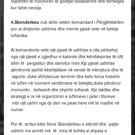
mjeshtëri të monovren të goditjet befasishme dhe terhëqjes
kur ishte nevoja.
4.Skenderbeu
nuk ishte vetëm komandant i Përgjithëshëm
por ai drejtonte ushtrine dhe merrte pjesë vete në beteja
luftarake.
Ai komandonte vete një pjesë të ushtrise e cila përbehej
nga një pjesë e zgjedhur e kalorsis dhe këmbësorise të cilit
ishin të pergatitur dhe stervitur mire.Kjo pjesë ushtrise
qëndronte jashtë kështjellave në vende të mbrojtura dhe të
sigurta ,duke shfrytezuar terrenin dhe keto forca futeshin
në luftim në moment vendimtare te betejës,duke përdorur
monovrën , befasinë dhe shpirtin luftarak .Kjo taktike dhe
strategji e re në organizimin e luftimeve i çelsi i fitoreve
mbi një ushtri nga dy deri ne pese here më të madhe në
numer.
Por të arritur këto fitore Skenderbeu e stërviti dhe pajisi
ushtrin me armët më të mira të kohës,si shpata e