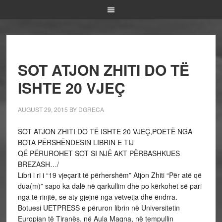
SOT ATJON ZHITI DO TË
ISHTE 20 VJEÇ
AUGUST 29, 2015
BY
DGRECA
SOT ATJON ZHITI DO TË ISHTE 20 VJEÇ,POETË NGA
BOTA PËRSHËNDESIN LIBRIN E TIJ
QË PËRUROHET SOT SI NJË AKT PËRBASHKUES
BREZASH…/
Libri i ri i “19 vjeçarit të përhershëm” Atjon Zhiti “Për atë që
dua(m)” sapo ka dalë në qarkullim dhe po kërkohet së pari
nga të rinjtë, se aty gjejnë nga vetvetja dhe ëndrra.
Botuesi UETPRESS e përuron librin në Universitetin
Europian të Tiranës, në Aula Magna, në tempullin