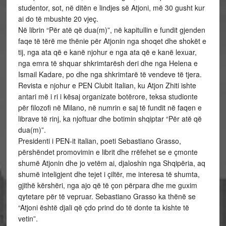
studentor, sot, në ditën e lindjes së Atjoni, më 30 gusht kur
ai do të mbushte 20 vjeç.
Në librin “Për atë që dua(m)”, në kapitullin e fundit gjenden
faqe të tërë me thënie për Atjonin nga shoqet dhe shokët e
tij, nga ata që e kanë njohur e nga ata që e kanë lexuar,
nga emra të shquar shkrimtarësh deri dhe nga Helena e
Ismail Kadare, po dhe nga shkrimtarë të vendeve të tjera.
Revista e njohur e PEN Clubit Italian, ku Atjon Zhiti ishte
antari më i ri i kësaj organizate botërore, teksa studionte
për filozofi në Milano, në numrin e saj të fundit në faqen e
librave të rinj, ka njoftuar dhe botimin shqiptar “Për atë që
dua(m)”.
Presidenti i PEN-it italian, poeti Sebastiano Grasso,
përshëndet promovimin e librit dhe rrëfehet se e çmonte
shumë Atjonin dhe jo vetëm ai, djaloshin nga Shqipëria, aq
shumë inteligjent dhe tejet i çiltër, me interesa të shumta,
gjithë kërshëri, nga ajo që të çon përpara dhe me guxim
qytetare për të vepruar. Sebastiano Grasso ka thënë se
“Atjoni është djali që çdo prind do të donte ta kishte të
vetin”.