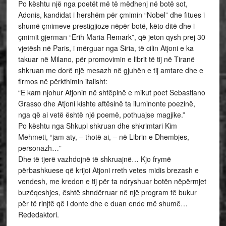
Po kështu një nga poetët më të mëdhenj në botë sot,
Adonis, kandidat i hershëm për çmimin “Nobel” dhe fitues i
shumë çmimeve prestigjioze nëpër botë, këto ditë dhe i
çmimit gjerman “Erih Maria Remark”, që jeton qysh prej 30
vjetësh në Paris, i mërguar nga Siria, të cilin Atjoni e ka
takuar në Milano, për promovimin e librit të tij në Tiranë
shkruan me dorë një mesazh në gjuhën e tij amtare dhe e
firmos në përkthimin italisht:
“E kam njohur Atjonin në shtëpinë e mikut poet Sebastiano
Grasso dhe Atjoni kishte aftësinë ta iluminonte poezinë,
nga që ai vetë është një poemë, pothuajse magjike.”
Po kështu nga Shkupi shkruan dhe shkrimtari Kim
Mehmeti, “jam aty, – thotë ai, – në Librin e Dhembjes,
personazh…”
Dhe të tjerë vazhdojnë të shkruajnë… Kjo frymë
përbashkuese që krijoi Atjoni rreth vetes midis brezash e
vendesh, me kredon e tij për ta ndryshuar botën nëpërmjet
buzëqeshjes, është shndërruar në një program të bukur
për të rinjtë që i donte dhe e duan ende më shumë…
Rededaktori.