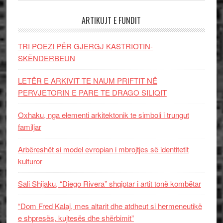
ARTIKUJT E FUNDIT
TRI POEZI PËR GJERGJ KASTRIOTIN-
SKËNDERBEUN
LETËR E ARKIVIT TE NAUM PRIFTIT NË
PERVJETORIN E PARE TE DRAGO SILIQIT
Oxhaku, nga elementi arkitektonik te simboli i trungut
familjar
Arbëreshët si model evropian i mbrojtjes së identitetit
kulturor
Sali Shijaku, “Diego Rivera” shqiptar i artit tonë kombëtar
“Dom Fred Kalaj, mes altarit dhe atdheut si hermeneutikë
e shpresës, kujtesës dhe shërbimit”