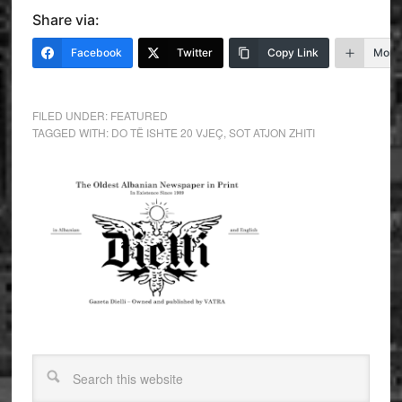
Share via:
Facebook
Twitter
Copy Link
More
FILED UNDER:
FEATURED
TAGGED WITH:
DO TË ISHTE 20 VJEÇ
,
SOT ATJON ZHITI