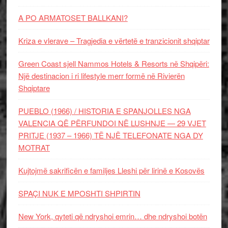
A PO ARMATOSET BALLKANI?
Kriza e vlerave – Tragjedia e vërtetë e tranzicionit shqiptar
Green Coast sjell Nammos Hotels & Resorts në Shqipëri:
Një destinacion i ri lifestyle merr formë në Rivierën
Shqiptare
PUEBLO (1966) / HISTORIA E SPANJOLLES NGA
VALENCIA QË PËRFUNDOI NË LUSHNJE — 29 VJET
PRITJE (1937 – 1966) TË NJË TELEFONATE NGA DY
MOTRAT
Kujtojmë sakrificën e familjes Lleshi për lirinë e Kosovës
SPAÇI NUK E MPOSHTI SHPIRTIN
New York, qyteti që ndryshoi emrin… dhe ndryshoi botën