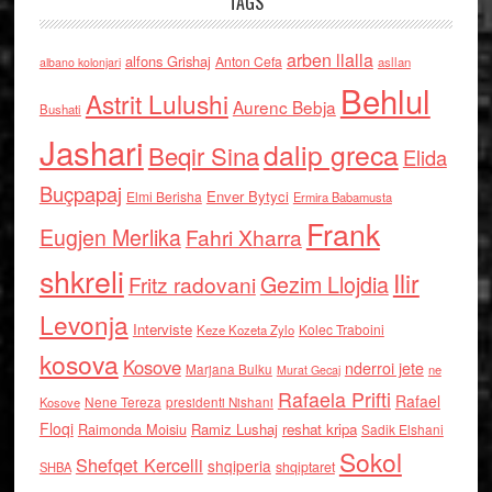
TAGS
arben llalla
alfons Grishaj
Anton Cefa
asllan
albano kolonjari
Behlul
Astrit Lulushi
Aurenc Bebja
Bushati
Jashari
dalip greca
Beqir Sina
Elida
Buçpapaj
Enver Bytyci
Elmi Berisha
Ermira Babamusta
Frank
Eugjen Merlika
Fahri Xharra
shkreli
Ilir
Gezim Llojdia
Fritz radovani
Levonja
Interviste
Kolec Traboini
Keze Kozeta Zylo
kosova
Kosove
nderroi jete
Marjana Bulku
ne
Murat Gecaj
Rafaela Prifti
Rafael
Nene Tereza
Kosove
presidenti Nishani
Floqi
Raimonda Moisiu
Ramiz Lushaj
reshat kripa
Sadik Elshani
Sokol
Shefqet Kercelli
shqiperia
shqiptaret
SHBA