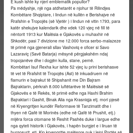
E kush ishte ky njeri emblematik popullor?
Pa mëdyshje, një nga atdhetarët e njohur të Rilindjes
Kombëtare Shqiptare, i lindun në kullën e Berishajve në
Rrafshin e Tropojës (së Vjetër ) i lindun në vitin 1793, para
katër shekujve kalendarik dhe vdek 120 vjeç në fill të
nëntorit 1913 kur Malësia e Gjakovës u muhaxhir në
Shkodër, pasi 7 divizione me 12.000 forca serbo-malazeze
të primë nga gjenerali sllav Vashoviq e oficer si Savo
Lazaraviç (Savë Batarja) mësynë përgjakshëm ndaj
tropojanëve dhe i dogjën kulla, stane, pemë.
Kombëtari Isuf Rexha kur ishte 52 vjeç iu prini berishasve
të vet të Rrafshit të Tropojës (Ast) të inkuadruem në
flamurin e bajrakut të Shipshanit me Din Bajram
Bajraktarin, përkrah 8.000 luftëtarëve të Malësisë së
Gjakovës e të Rekës, të primë edhe nga Haxhi Brahim
Bajraktari i Gashit, Binak Alia nga Krasniqja etj. mori pjesë
në Kryengritjen kundër Reformave të Tanzimatit dhe i
thyen në Qafë të Morinës (edhe në Qafë të Prushit, etj.)
mijëra forca otomane të Reshit Pashës duke i largue edhe
nga qyteti historik i Gjakovës, i hapën burgjet e i liruan të
burgosurit, etj. Kjo kryengritje malësore nuk i lejoi Portës së