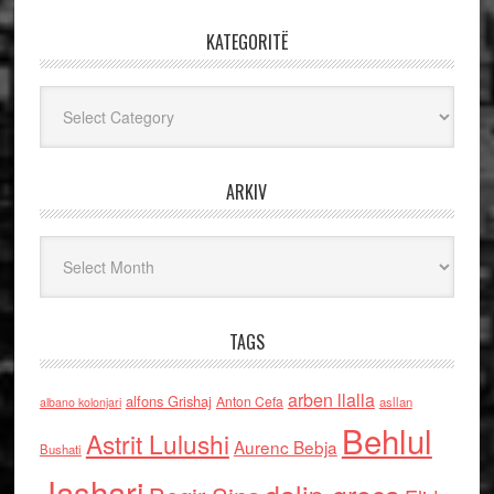
KATEGORITË
Kategoritë
ARKIV
Arkiv
TAGS
arben llalla
alfons Grishaj
Anton Cefa
asllan
albano kolonjari
Behlul
Astrit Lulushi
Aurenc Bebja
Bushati
Jashari