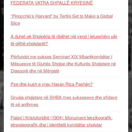
FEDERATA VATRA SHPALLË KRYESINË
“Pinocchio’s Harvard” by Tertini Set to Make a Global
Slice
A duhet që Shqipëria të ribëhet një vend i jetueshëm për
të gjithë shqiptarët?
Përfundoi me sukses Seminari XIX Mbarëkombëtar i
Mësuesve të Gjuhës Shqipe dhe Kulturës Shqiptare në
Diasporë dhe në Mërgatë
Pse dhe kush e vrau Hasan Riza Pashën?
Gruaja shqiptare në SHBA mes sukseseve dhe sfidave
të së ardhmes
Fjalori i Kristoforidhit (1904): Monument leksikografik,
etnogjeografik dhe i identitetit kombëtar shqiptar