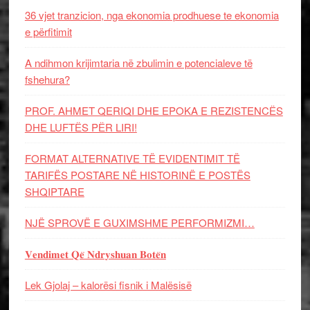
36 vjet tranzicion, nga ekonomia prodhuese te ekonomia
e përfitimit
A ndihmon krijimtaria në zbulimin e potencialeve të
fshehura?
PROF. AHMET QERIQI DHE EPOKA E REZISTENCЁS
DHE LUFTЁS PЁR LIRI!
FORMAT ALTERNATIVE TË EVIDENTIMIT TË
TARIFËS POSTARE NË HISTORINË E POSTËS
SHQIPTARE
NJË SPROVË E GUXIMSHME PERFORMIZMI…
𝐕𝐞𝐧𝐝𝐢𝐦𝐞𝐭 𝐐𝐞̈ 𝐍𝐝𝐫𝐲𝐬𝐡𝐮𝐚𝐧 𝐁𝐨𝐭𝐞̈𝐧
Lek Gjolaj – kalorësi fisnik i Malësisë