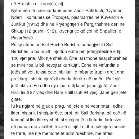
në Rrafshin e Tropojës, etj.
Një emën të nderuar lanë edhe Zeqir Halil Isufi, “Qytetar
Nderi” i komunës së Tropojës, pjesmarrës në Kuvendin e
Junikut (1912) dhe në Kryengritjen e Përgjithshme deri në
Shkup (12 gusht 1912), kryengritje që çoi në Shpalljen e
Pavarësisë.
Po ky atdhetari Isuf Rexhë Berisha, babagjyshi i Sali
Berishës, u bă mjaft i njoftun edhe për jetëgjatësinë e tij.
120 vjet jetë. Mbi një shekull. Dhe, si i thonë asaj shprehjes
së mirë “pa iu bă nevojtar kurrkujt”. Edhe në vitfundin e
jetës së vet, teksa ecte mbi kali, e mbante trupin drejt dhe
prej larg i shihte njerëzit dhe iu thirrke në emën. Pati një
jetë aktive. Po edhe dy nipat e tij kanë jetue gjatë: Zeqir
Halil Isufi 97 vjeç dhe Ram Halil Isufi 94 vjeç. Janë gen jetë
gjatë.
Iu ka ngjarë në gjak e prag, në jetë e në veprimtari, edhe
lideri historik i shqiptarëve, prof. dr. Sali Berisha, që ecë në
kambë si lis dhe sy-sheh si shqiponjë n fluturim lartesive,
që punon me vitalitet të lartë si një i ri dhe nuk njeh moshë
të tretë, me një memorie të admirueshme, me aftësi