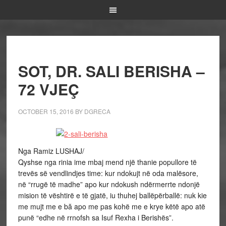
SOT, DR. SALI BERISHA –
72 VJEÇ
OCTOBER 15, 2016
BY
DGRECA
Nga Ramiz LUSHAJ/
Qyshse nga rinia ime mbaj mend një thanie popullore të
trevës së vendlindjes time: kur ndokujt në oda malësore,
në “rrugë të madhe” apo kur ndokush ndërmerrte ndonjë
mision të vështirë e të gjatë, iu thuhej ballëpërballë: nuk kie
me mujt me e bă apo me pas kohë me e krye këtë apo atë
punë “edhe në rrnofsh sa Isuf Rexha i Berishës”.