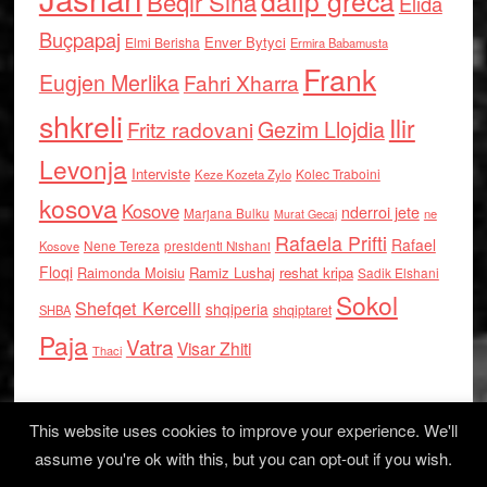
dalip greca
Beqir Sina
Elida
Buçpapaj
Enver Bytyci
Elmi Berisha
Ermira Babamusta
Frank
Eugjen Merlika
Fahri Xharra
shkreli
Ilir
Gezim Llojdia
Fritz radovani
Levonja
Interviste
Kolec Traboini
Keze Kozeta Zylo
kosova
Kosove
nderroi jete
Marjana Bulku
ne
Murat Gecaj
Rafaela Prifti
Rafael
Nene Tereza
Kosove
presidenti Nishani
Floqi
Raimonda Moisiu
Ramiz Lushaj
reshat kripa
Sadik Elshani
Sokol
Shefqet Kercelli
shqiperia
shqiptaret
SHBA
Paja
Vatra
Visar Zhiti
Thaci
This website uses cookies to improve your experience. We'll
assume you're ok with this, but you can opt-out if you wish.