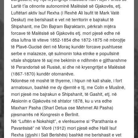
Lartë t’ia cënonte autonominë Malësisë së Gjakovës, etj.
Luftëtari aktiv Isuf Rexha (i Rexhë Ali Isufit të Mark Vatë
Deskut) me berishasit e vet në territorin e bajrakut të
Shipshanit, me Din Bajram Bajraktarin, përkrah mijëra
forcave të Malësisë së Gjakovës etj. mori pjesë edhe në
disa luftna të viteve 1852-1854 dhe 1872-1875 në mbrojtje
të Plavë-Gucisë deri në Moraç kundër forcave pushtuese
serbe e malazeze, që sulmonin toka etnike e popullsinë
vitale shqiptare të saj me bekimin e ndihmën e gjithanshme
të Perandorisë së Rusisë, si dhe në kryengritjet e Malësisë
(1867-1870) kundër otomanëve.
Ndonëse në moshë të thyeme, i hipun në kali shale, i fort
armatosun, bashkë me dy djemtë e tij, me Colin e Muslinë,
mori pjesë me bajrakun e Shipshanit, të Gashit, etj. në
Aksionin e Gjakovës në shtator 1878, ku u vra edhe
Maxharr Pasha (Sharl Detua ose Mehmet Ali Pasha)
pjesmarrës në Kongresin e Berlinit.
Në “Luftën e Nokshiqit”, e vlerësueme si “Parathania e
Pavarësisë” në Vlorë (1912) mori pjesë edhe Halil Isuf
Rexha (gjyshi i Sali Berishës) bashkë me berishasit e vet