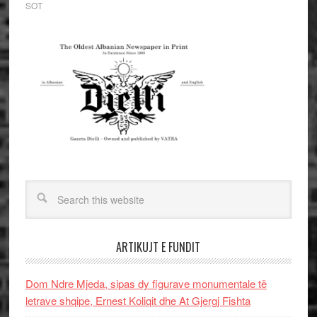
SOT
ARTIKUJT E FUNDIT
Dom Ndre Mjeda, sipas dy figurave monumentale të
letrave shqipe, Ernest Koliqit dhe At Gjergj Fishta