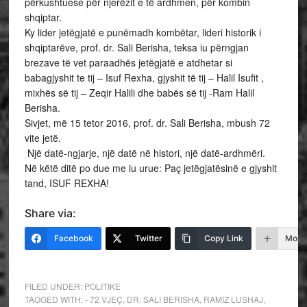
përkushtuese për njerëzit e të ardhmen, për kombin
shqiptar.
Ky lider jetëgjatë e punëmadh kombëtar, lideri historik i
shqiptarëve, prof. dr. Sali Berisha, teksa iu përngjan
brezave të vet paraadhës jetëgjatë e atdhetar si
babagjyshit te tij – Isuf Rexha, gjyshit të tij – Halil Isufit ,
mixhës së tij – Zeqir Halili dhe babës së tij -Ram Halil
Berisha.
Sivjet, më 15 tetor 2016, prof. dr. Sali Berisha, mbush 72
vite jetë.
Një datë-ngjarje, një datë në histori, një datë-ardhmëri.
Në këtë ditë po due me iu urue: Paç jetëgjatësinë e gjyshit
tand, ISUF REXHA!
Share via:
Facebook
Twitter
Copy Link
More
FILED UNDER:
POLITIKE
TAGGED WITH:
- 72 VJEÇ
,
DR. SALI BERISHA
,
RAMIZ LUSHAJ
,