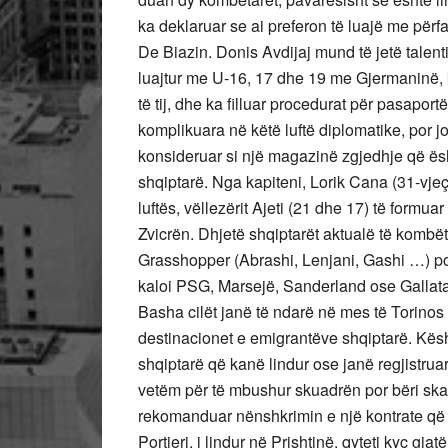
ka deklaruar se ai preferon të luajë me për
De Biazin. Donis Avdijaj mund të jetë talent
luajtur me U-16, 17 dhe 19 me Gjermaninë, k
të tij, dhe ka filluar procedurat për pasaport
komplikuara në këtë luftë diplomatike, por 
konsideruar si një magazinë zgjedhje që ësh
shqiptarë. Nga kapiteni, Lorik Cana (31-vjeç), 
luftës, vëllezërit Ajeti (21 dhe 17) të form
Zvicrën. Dhjetë shqiptarët aktualë të kombët
Grasshopper (Abrashi, Lenjani, Gashi …) por
kaloi PSG, Marsejë, Sanderland ose Gallatas
Basha cilët janë të ndarë në mes të Torino
destinacionet e emigrantëve shqiptarë. Kës
shqiptarë që kanë lindur ose janë regjistruar 
vetëm për të mbushur skuadrën por bëri skautin
rekomanduar nënshkrimin e një kontrate që nj
Portieri, i lindur në Prishtinë, qyteti kyç gjat