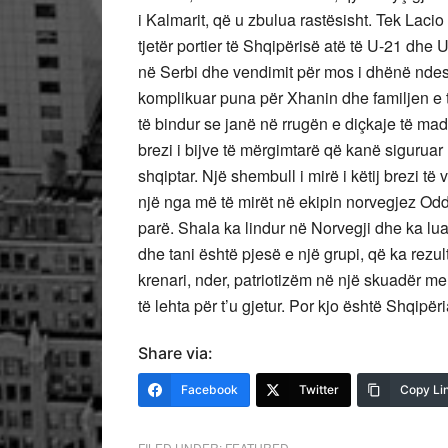
i Kalmarit, që u zbulua rastësisht. Tek Laci
tjetër portier të Shqipërisë atë të U-21 dhe
në Serbi dhe vendimit për mos i dhënë ndes
komplikuar puna për Xhanin dhe familjen e t
të bindur se janë në rrugën e diçkaje të ma
brezi i bijve të mërgimtarë që kanë sigurua
shqiptar. Një shembull i mirë i këtij brezi t
një nga më të mirët në ekipin norvegjez Od
parë. Shala ka lindur në Norvegji dhe ka lua
dhe tani është pjesë e një grupi, që ka rezu
krenari, nder, patriotizëm në një skuadër m
të lehta për t’u gjetur. Por kjo është Shqipë
Share via:
Facebook
Twitter
Copy Li
FILED UNDER:
FEATURED