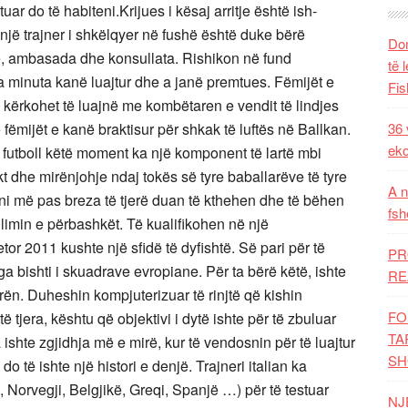
ar do të habiteni.Krijues i kësaj arritje është ish-
 një trajner i shkëlqyer në fushë është duke bërë
Dom
je, ambasada dhe konsullata. Rishikon në fund
të 
sa minuta kanë luajtur dhe a janë premtues. Fëmijët e
Fis
 kërkohet të luajnë me kombëtaren e vendit të lindjes
fëmijët e kanë braktisur për shkak të luftës në Ballkan.
36 
eko
futboll këtë moment ka një komponent të lartë mbi
t dhe mirënjohje ndaj tokës së tyre baballarëve të tyre
A n
ni më pas breza të tjerë duan të kthehen dhe të bëhen
fsh
limin e përbashkët. Të kualifikohen në një
or 2011 kushte një sfidë të dyfishtë. Së pari për të
PR
a bishti i skuadrave evropiane. Për ta bërë këtë, ishte
RE
ën. Duheshin kompjuterizuar të rinjtë që kishin
FO
 tjera, kështu që objektivi i dytë ishte për të zbuluar
TA
 ishte zgjidhja më e mirë, kur të vendosnin për të luajtur
SH
o të ishte një histori e denjë. Trajneri italian ka
, Norvegji, Belgjikë, Greqi, Spanjë …) për të testuar
NJ