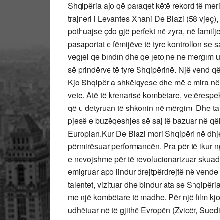
Shqipëria ajo që paraqet këtë rekord të meritu
trajneri i Levantes Xhani De Biazi (58 vjeç),
pothuajse çdo gjë perfekt në zyra, në famil
pasaportat e fëmijëve të tyre kontrollon se 
vegjël që bindin dhe që jetojnë në mërgim u
së prindërve të tyre Shqipërinë. Një vend që 
Kjo Shqipëria shkëlqyese dhe më e mira në 
vete. Atë të krenarisë kombëtare, vetërespek
që u detyruan të shkonin në mërgim. Dhe ta
pjesë e buzëqeshjes së saj të bazuar në qël
Europian.Kur De Biazi mori Shqipëri në dhjet
përmirësuar performancën. Pra për të ikur ng
e nevojshme për të revolucionarizuar skuadr
emigruar apo lindur drejtpërdrejtë në vende të
talentet, vizituar dhe bindur ata se Shqipëria
me një kombëtare të madhe. Për një film kjo d
udhëtuar në të gjithë Evropën (Zvicër, Suedi