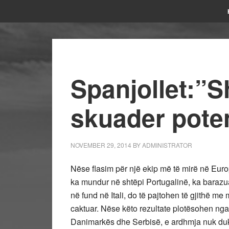
Spanjollet:”S
skuader pote
NOVEMBER 29, 2014
BY
ADMINISTRATOR
Nëse flasim për një ekip më të mirë në Euro
ka mundur në shtëpi Portugalinë, ka barazu
në fund në Itali, do të pajtohen të gjithë me 
caktuar. Nëse këto rezultate plotësohen nga
Danimarkës dhe Serbisë, e ardhmja nuk duk