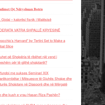
𝐝𝐢𝐦𝐞𝐭 𝐐𝐞̈ 𝐍𝐝𝐫𝐲𝐬𝐡𝐮𝐚𝐧 𝐁𝐨𝐭𝐞̈𝐧
 Gjolaj – kalorësi fisnik i Malësisë
DERATA VATRA SHPALLË KRYESINË
nocchio’s Harvard” by Tertini Set to Make a
bal Slice
uhet që Shqipëria të ribëhet një vend i
ueshëm për të gjithë shqiptarët?
fundoi me sukses Seminari XIX
rëkombëtar i Mësuesve të Gjuhës Shqipe dhe
turës Shqiptare në Diasporë dhe në Mërgatë
 dhe kush e vrau Hasan Riza Pashën?