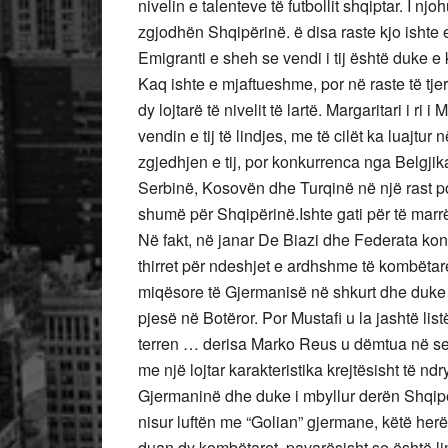
nivelin e talenteve të futbollit shqiptar. I njo
zgjodhën Shqipërinë. ë disa raste kjo ishte e
Emigranti e sheh se vendi i tij është duke e k
Kaq ishte e mjaftueshme, por në raste të tje
dy lojtarë të nivelit të lartë. Margaritari i r
vendin e tij të lindjes, me të cilët ka luajtu
zgjedhjen e tij, por konkurrenca nga Belgjika
Serbinë, Kosovën dhe Turqinë në një rast po
shumë për Shqipërinë.Ishte gati për të marrë
Në fakt, në janar De Biazi dhe Federata ko
thirret për ndeshjet e ardhshme të kombëtare
miqësore të Gjermanisë në shkurt dhe duke e
pjesë në Botëror. Por Mustafi u la jashtë lis
terren … derisa Marko Reus u dëmtua në sek
me një lojtar karakteristika krejtësisht të n
Gjermaninë dhe duke i mbyllur derën Shqipë
nisur luftën me “Golian” gjermane, këtë herë 
duan dy kombëtaret, pavarësisht se është l