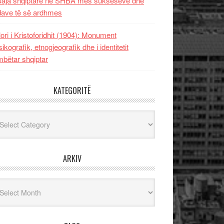
uaja shqiptare në SHBA mes sukseseve dhe
dave të së ardhmes
lori i Kristoforidhit (1904): Monument
sikografik, etnogjeografik dhe i identitetit
bëtar shqiptar
KATEGORITË
egoritë
ARKIV
iv