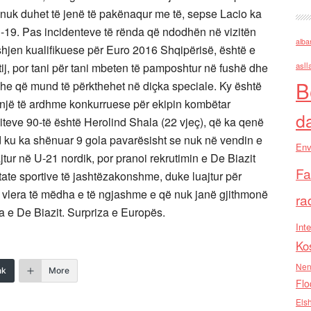
o nuk duhet të jenë të pakënaqur me të, sepse Lacio ka
 U-19. Pas incidenteve të rënda që ndodhën në vizitën
alba
hjen kualifikuese për Euro 2016 Shqipërisë, është e
ij, por tani për tani mbeten të pamposhtur në fushë dhe
asll
B
dhe që mund të përkthehet në diçka speciale. Ky është
r një të ardhme konkurruese për ekipin kombëtar
d
ë viteve 90-të është Herolind Shala (22 vjeç), që ka qenë
d ku ka shënuar 9 gola pavarësisht se nuk në vendin e
Env
jtur në U-21 nordik, por pranoi rekrutimin e De Biazit
Fa
ltate sportive të jashtëzakonshme, duke luajtur për
e vlera të mëdha e të ngjashme e që nuk janë gjithmonë
ra
ria e De Biazit. Surpriza e Europës.
Inte
Ko
Nen
nk
More
Flo
Els