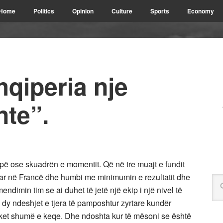
Home
Politics
Opinion
Culture
Sports
Economy
hqiperia nje
nte”.
pë ose skuadrën e momentit. Që në tre muajt e fundit
ar në Francë dhe humbi me minimumin e rezultatit dhe
mendimin tim se ai duhet të jetë një ekip i një nivel të
 dy ndeshjet e tjera të pamposhtur zyrtare kundër
et shumë e keqe. Dhe ndoshta kur të mësoni se është