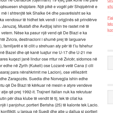
Gr
faqësuesen shqiptare. Një pikë e vogël për Shqipërinë e
sfi
i më i shtrenjtë tek Shalke 04 dhe pavarësisht se ka
Fja
a vendosur të hidhet tek vendi i origjinës së prindërve
lek
ë. Januzaj, Mustafi dhe Avdijaj ishin tre rastet më të
kom
jo vetem. Nëse ka pasur një vend që De Biazi e ka
të Zvicra, destinacioni i shumë prej të larguarve
familjarët e të cilit u strehuan aty për të t’iu fshehur
uar në Bazel dhe që kanë luajtur me U-17 dhe U-21 me
Kat
ares kuqezi janë lindur ose rritur në Zvicër, sidomos në
 edhe në Zyrih (Kukeli) ose Lozanë vetë Cana (i cili
araj para nënshkrimit me Lacion), ose vëllezërit
s dhe Zaragozës. Suedia dhe Norvegjia ishin edhe
htu që De Biazi të kërkuar në mesin e atyre vendeve
atje që prej 1992-it. Trajneri italian nuk ka rekrutuar
Ark
 për disa klube të vendit të tij, tek të cilat ka
ë i panjohur, portieri Berisha (25) të kalonte tek Lacio.
ë konfliktit, u largua në Suedi dhe atje u dallua si portieri