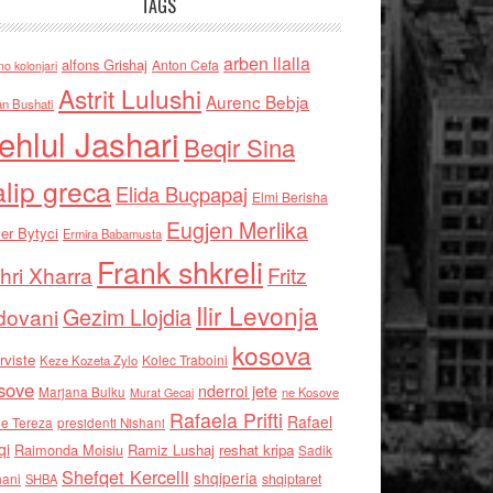
TAGS
arben llalla
alfons Grishaj
Anton Cefa
no kolonjari
Astrit Lulushi
Aurenc Bebja
an Bushati
ehlul Jashari
Beqir Sina
alip greca
Elida Buçpapaj
Elmi Berisha
Eugjen Merlika
er Bytyci
Ermira Babamusta
Frank shkreli
hri Xharra
Fritz
Ilir Levonja
Gezim Llojdia
dovani
kosova
rviste
Kolec Traboini
Keze Kozeta Zylo
sove
nderroi jete
Marjana Bulku
ne Kosove
Murat Gecaj
Rafaela Prifti
Rafael
e Tereza
presidenti Nishani
qi
Raimonda Moisiu
Ramiz Lushaj
reshat kripa
Sadik
Shefqet Kercelli
shqiperia
hani
shqiptaret
SHBA