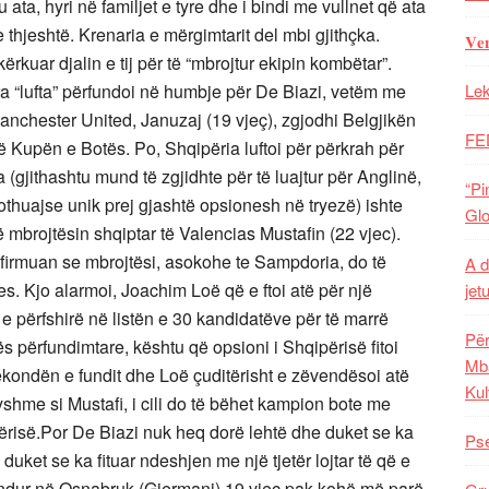
hu ata, hyri në familjet e tyre dhe i bindi me vullnet që ata
 thjeshtë. Krenaria e mërgimtarit del mbi gjithçka.
𝐕𝐞
ërkuar djalin e tij për të “mbrojtur ekipin kombëtar”.
ra “lufta” përfundoi në humbje për De Biazi, vetëm me
Lek
i i Manchester United, Januzaj (19 vjeç), zgjodhi Belgjikën
FE
r në Kupën e Botës. Po, Shqipëria luftoi për përkrah për
 (gjithashtu mund të zgjidhte për të luajtur për Anglinë,
“Pi
thuajse unik prej gjashtë opsionesh në tryezë) ishte
Glo
 mbrojtësin shqiptar të Valencias Mustafin (22 vjec).
nfirmuan se mbrojtësi, asokohe te Sampdoria, do të
A d
s. Kjo alarmoi, Joachim Loë që e ftoi atë për një
jet
 përfshirë në listën e 30 kandidatëve për të marrë
Për
tës përfundimtare, kështu që opsioni i Shqipërisë fitoi
Mba
ondën e fundit dhe Loë çuditërisht e zëvendësoi atë
Kul
dryshme si Mustafi, i cili do të bëhet kampion bote me
risë.Por De Biazi nuk heq dorë lehtë dhe duket se ka
Pse
duket se ka fituar ndeshjen me një tjetër lojtar të që e
indur në Osnabruk (Gjermani) 19 vjeç pak kohë më parë