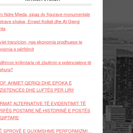
 Ndre Mjeda, sipas dy figurave monumentale
letrave shqipe, Ernest Koliqit dhe At Gjergj
hta
vjet tranzicion, nga ekonomia prodhuese te
nomia e përfitimit
dihmon krijimtaria në zbulimin e potencialeve të
ehura?
OF. AHMET QERIQI DHE EPOKA E
ZISTENCЁS DHE LUFTЁS PЁR LIRI!
RMAT ALTERNATIVE TË EVIDENTIMIT TË
RIFËS POSTARE NË HISTORINË E POSTËS
QIPTARE
Ë SPROVË E GUXIMSHME PERFORMIZMI…