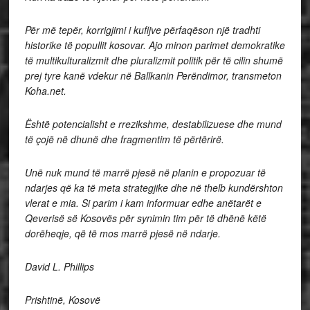
Për më tepër, korrigjimi i kufijve përfaqëson një tradhti
historike të popullit kosovar. Ajo minon parimet demokratike
të multikulturalizmit dhe pluralizmit politik për të cilin shumë
prej tyre kanë vdekur në Ballkanin Perëndimor, transmeton
Koha.net.
Është potencialisht e rrezikshme, destabilizuese dhe mund
të çojë në dhunë dhe fragmentim të përtërirë.
Unë nuk mund të marrë pjesë në planin e propozuar të
ndarjes që ka të meta strategjike dhe në thelb kundërshton
vlerat e mia. Si parim i kam informuar edhe anëtarët e
Qeverisë së Kosovës për synimin tim për të dhënë këtë
dorëheqje, që të mos marrë pjesë në ndarje.
David L. Phillips
Prishtinë, Kosovë