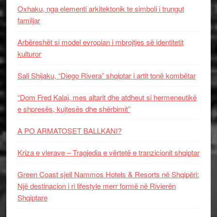
Oxhaku, nga elementi arkitektonik te simboli i trungut
familjar
Arbëreshët si model evropian i mbrojtjes së identitetit
kulturor
Sali Shijaku, “Diego Rivera” shqiptar i artit tonë kombëtar
“Dom Fred Kalaj, mes altarit dhe atdheut si hermeneutikë
e shpresës, kujtesës dhe shërbimit”
A PO ARMATOSET BALLKANI?
Kriza e vlerave – Tragjedia e vërtetë e tranzicionit shqiptar
Green Coast sjell Nammos Hotels & Resorts në Shqipëri:
Një destinacion i ri lifestyle merr formë në Rivierën
Shqiptare