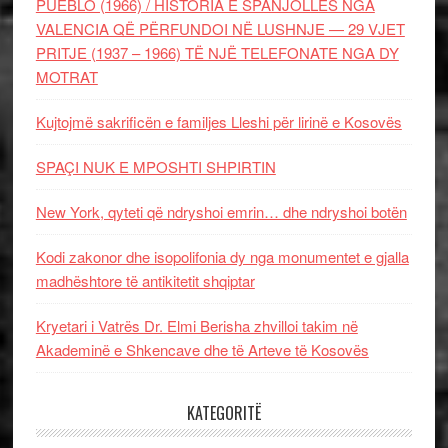
PUEBLO (1966) / HISTORIA E SPANJOLLES NGA
VALENCIA QË PËRFUNDOI NË LUSHNJE — 29 VJET
PRITJE (1937 – 1966) TË NJË TELEFONATE NGA DY
MOTRAT
Kujtojmë sakrificën e familjes Lleshi për lirinë e Kosovës
SPAÇI NUK E MPOSHTI SHPIRTIN
New York, qyteti që ndryshoi emrin… dhe ndryshoi botën
Kodi zakonor dhe isopolifonia dy nga monumentet e gjalla
madhështore të antikitetit shqiptar
Kryetari i Vatrës Dr. Elmi Berisha zhvilloi takim në
Akademinë e Shkencave dhe të Arteve të Kosovës
KATEGORITË