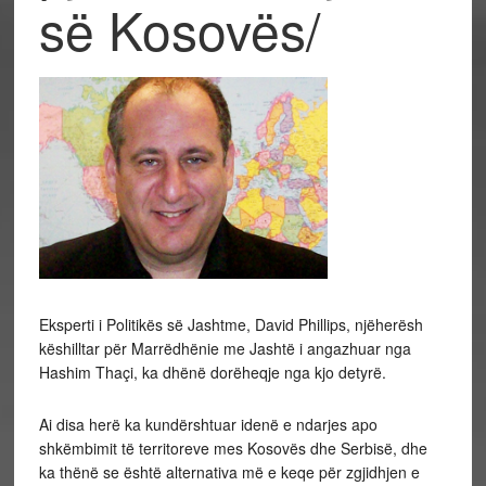
së Kosovës/
Eksperti i Politikës së Jashtme, David Phillips, njëherësh
këshilltar për Marrëdhënie me Jashtë i angazhuar nga
Hashim Thaçi, ka dhënë dorëheqje nga kjo detyrë.
Ai disa herë ka kundërshtuar idenë e ndarjes apo
shkëmbimit të territoreve mes Kosovës dhe Serbisë, dhe
ka thënë se është alternativa më e keqe për zgjidhjen e