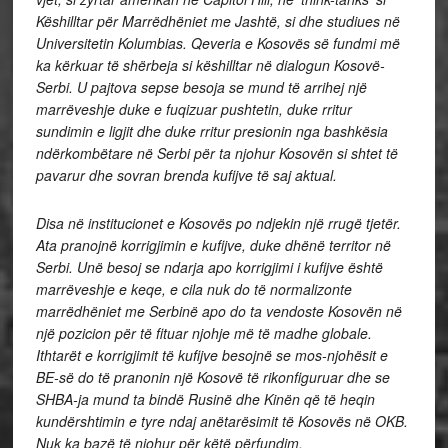
Këshilltar për Marrëdhëniet me Jashtë, si dhe studiues në
Universitetin Kolumbias. Qeveria e Kosovës së fundmi më
ka kërkuar të shërbeja si këshilltar në dialogun Kosovë-
Serbi. U pajtova sepse besoja se mund të arrihej një
marrëveshje duke e fuqizuar pushtetin, duke rritur
sundimin e ligjit dhe duke rritur presionin nga bashkësia
ndërkombëtare në Serbi për ta njohur Kosovën si shtet të
pavarur dhe sovran brenda kufijve të saj aktual.
Disa në institucionet e Kosovës po ndjekin një rrugë tjetër.
Ata pranojnë korrigjimin e kufijve, duke dhënë territor në
Serbi. Unë besoj se ndarja apo korrigjimi i kufijve është
marrëveshje e keqe, e cila nuk do të normalizonte
marrëdhëniet me Serbinë apo do ta vendoste Kosovën në
një pozicion për të fituar njohje më të madhe globale.
Ithtarët e korrigjimit të kufijve besojnë se mos-njohësit e
BE-së do të pranonin një Kosovë të rikonfiguruar dhe se
SHBA-ja mund ta bindë Rusinë dhe Kinën që të heqin
kundërshtimin e tyre ndaj anëtarësimit të Kosovës në OKB.
Nuk ka bazë të njohur për këtë përfundim.