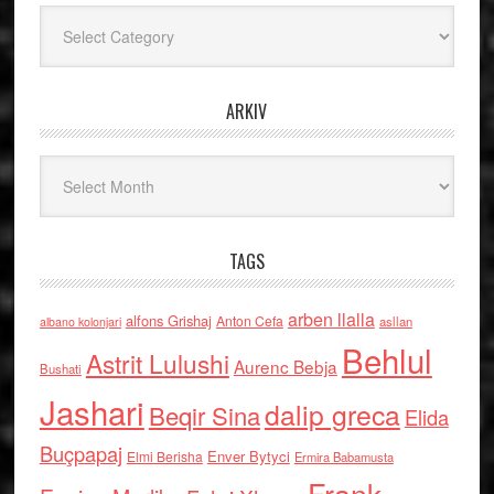
Kategoritë
ARKIV
Arkiv
TAGS
arben llalla
alfons Grishaj
Anton Cefa
asllan
albano kolonjari
Behlul
Astrit Lulushi
Aurenc Bebja
Bushati
Jashari
dalip greca
Beqir Sina
Elida
Buçpapaj
Enver Bytyci
Elmi Berisha
Ermira Babamusta
Frank