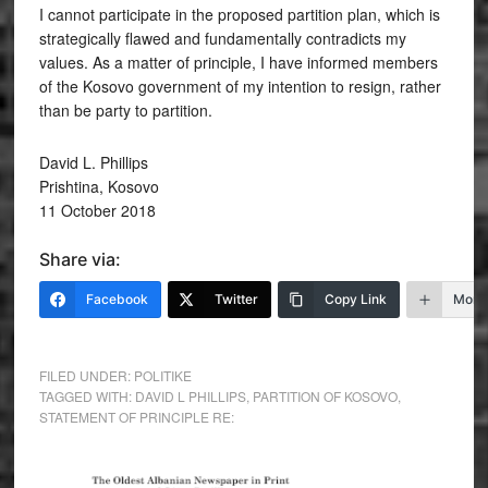
I cannot participate in the proposed partition plan, which is
strategically flawed and fundamentally contradicts my
values. As a matter of principle, I have informed members
of the Kosovo government of my intention to resign, rather
than be party to partition.
David L. Phillips
Prishtina, Kosovo
11 October 2018
Share via:
Facebook
Twitter
Copy Link
More
FILED UNDER:
POLITIKE
TAGGED WITH:
DAVID L PHILLIPS
,
PARTITION OF KOSOVO
,
STATEMENT OF PRINCIPLE RE: