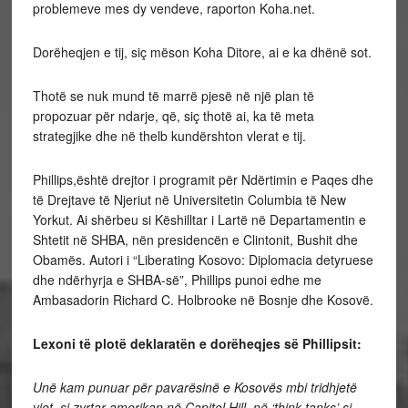
problemeve mes dy vendeve, raporton Koha.net.
Dorëheqjen e tij, siç mëson Koha Ditore, ai e ka dhënë sot.
Thotë se nuk mund të marrë pjesë në një plan të
propozuar për ndarje, që, siç thotë ai, ka të meta
strategjike dhe në thelb kundërshton vlerat e tij.
Phillips,është drejtor i programit për Ndërtimin e Paqes dhe
të Drejtave të Njeriut në Universitetin Columbia të New
Yorkut. Ai shërbeu si Këshilltar i Lartë në Departamentin e
Shtetit në SHBA, nën presidencën e Clintonit, Bushit dhe
Obamës. Autori i “Liberating Kosovo: Diplomacia detyruese
dhe ndërhyrja e SHBA-së”, Phillips punoi edhe me
Ambasadorin Richard C. Holbrooke në Bosnje dhe Kosovë.
Lexoni të plotë deklaratën e dorëheqjes së Phillipsit:
Unë kam punuar për pavarësinë e Kosovës mbi tridhjetë
vjet, si zyrtar amerikan në Capitol Hill, në ‘think-tanks’ si