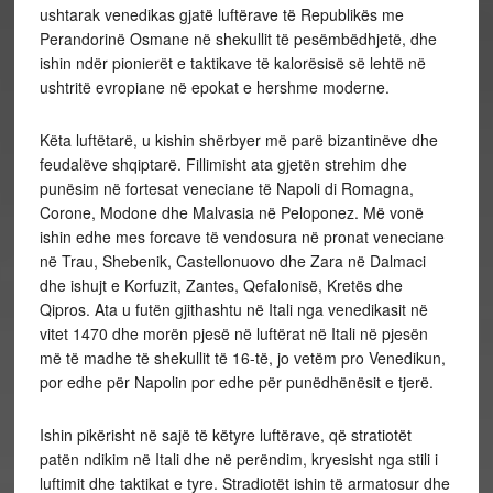
ushtarak venedikas gjatë luftërave të Republikës me
Perandorinë Osmane në shekullit të pesëmbëdhjetë, dhe
ishin ndër pionierët e taktikave të kalorësisë së lehtë në
ushtritë evropiane në epokat e hershme moderne.
Këta luftëtarë, u kishin shërbyer më parë bizantinëve dhe
feudalëve shqiptarë. Fillimisht ata gjetën strehim dhe
punësim në fortesat veneciane të Napoli di Romagna,
Corone, Modone dhe Malvasia në Peloponez. Më vonë
ishin edhe mes forcave të vendosura në pronat veneciane
në Trau, Shebenik, Castellonuovo dhe Zara në Dalmaci
dhe ishujt e Korfuzit, Zantes, Qefalonisë, Kretës dhe
Qipros. Ata u futën gjithashtu në Itali nga venedikasit në
vitet 1470 dhe morën pjesë në luftërat në Itali në pjesën
më të madhe të shekullit të 16-të, jo vetëm pro Venedikun,
por edhe për Napolin por edhe për punëdhënësit e tjerë.
Ishin pikërisht në sajë të këtyre luftërave, që stratiotët
patën ndikim në Itali dhe në perëndim, kryesisht nga stili i
luftimit dhe taktikat e tyre. Stradiotët ishin të armatosur dhe