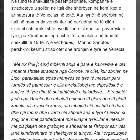
Në fund të shekullit të pesëmbëdhjetë, kompanitë e
stradiotëve u sollën në Itali dhe shërbyen në konfliktet e
armatosura të Venecias në tokë. Ata hynë në shërbim në
Itali në momentin vendimtar në periudhat në të cilën
sistemi ushtarak i shteteve italiane, si dhe kur pavarësia e
tyre, po kërcënohej nga ushtritë transalpine në fund të
shekullit të 15-të. Një vëzhgues, i Marino Sanutos i
përshkroi kështu stradiotët dhe ardhjen e tyre në Venecia:
“Më 22 Prill [1482] mbërriti anija e parë e kalorësve e cila
mbante shtatë stradiotë nga Corone, të cilët, kur zbritën në
Lido, parakaluan sipas mënyrës së tyre të mësuar para
turmës së pamësuar e cila mrekullohej me shpejtësinë e
kuajve të tyre dhe të shkathtësinë e kalorësve… Stradiotët
janë nga Greqia dhe mbajnë pelerina të gjera dhe të gjatë
kapele, disa veshin korse; ata mbajnë një heshtë në dorë
dhe një topuz dhe i varin një shpatë ana e tyre? Lëvizin si
zogj dhe rrinë pandërprerë mbi kuajt e tyre..Janë mësuar
me plaçkitjen dhe grabitjen e shpeshtë të Peloponezit. Ata
janë kundërshtarë të shkëlqyer të turqve. Ata i organizojnë
bastisjet e tyre shumë mirë, duke goditur armikun papritur?