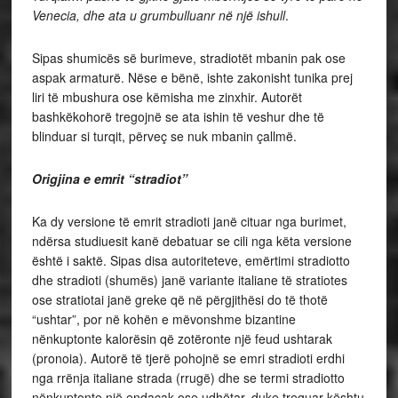
Venecia, dhe ata u grumbulluanr në një ishull
.
Sipas shumicës së burimeve, stradiotët mbanin pak ose
aspak armaturë. Nëse e bënë, ishte zakonisht tunika prej
liri të mbushura ose këmisha me zinxhir. Autorët
bashkëkohorë tregojnë se ata ishin të veshur dhe të
blinduar si turqit, përveç se nuk mbanin çallmë.
Origjina e emrit “stradiot”
Ka dy versione të emrit stradioti janë cituar nga burimet,
ndërsa studiuesit kanë debatuar se cili nga këta versione
është i saktë. Sipas disa autoriteteve, emërtimi stradiotto
dhe stradioti (shumës) janë variante italiane të stratiotes
ose stratiotai janë greke që në përgjithësi do të thotë
“ushtar”, por në kohën e mëvonshme bizantine
nënkuptonte kalorësin që zotëronte një feud ushtarak
(pronoia). Autorë të tjerë pohojnë se emri stradioti erdhi
nga rrënja italiane strada (rrugë) dhe se termi stradiotto
nënkuptonte një endacak ose udhëtar, duke treguar kështu