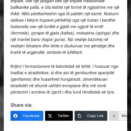
shpatë, ose një jatagan ose një shpatë tradicionale
ballkanike palla, e cila kishte një formë të ngjashme me një
thikë. Këto plotësoheshin nga të paktën një kamë. Kostumi
dallues i këtyre trupave përbëhej nga një fustan i bardhë-
fustanella ose një tunikë e gjatë me ngjyrë të errët
(ferrmele), çorape të gjata (kaltsa), mokasina (opinga) dhe
një mantel bariu (kapa/ guna). Kjo veshje bazohej në
veshjen fshatare dhe ishte e zbukuruar me qëndisje dhe
krahë të argjendtë, simbole të luftëtarit.
Krijimi i formacioneve të kalorësisë së lehtë, i huazuar nga
traditat e stradiotëve, si dhe ato të genitourëve spanjollë
(genitaires) dhe husarëvet hungarezë, zëvendësuan
stradiotët në shumë ushtëri evropiane dhe më vonë
përdorimi i armëve të zjarrit i dha fund rëndësisë së tyre.
Share via:
Facebook
Twitter
Copy Link
More