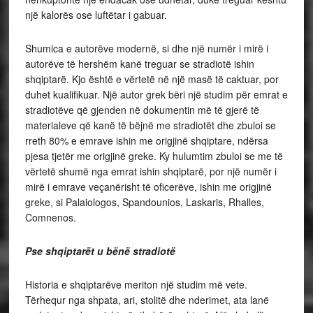
një kalorës ose luftëtar i gabuar.
Shumica e autorëve modernë, si dhe një numër i mirë i
autorëve të hershëm kanë treguar se stradiotë ishin
shqiptarë. Kjo është e vërtetë në një masë të caktuar, por
duhet kualifikuar. Një autor grek bëri një studim për emrat e
stradiotëve që gjenden në dokumentin më të gjerë të
materialeve që kanë të bëjnë me stradiotët dhe zbuloi se
rreth 80% e emrave ishin me origjinë shqiptare, ndërsa
pjesa tjetër me origjinë greke. Ky hulumtim zbuloi se me të
vërtetë shumë nga emrat ishin shqiptarë, por një numër i
mirë i emrave veçanërisht të oficerëve, ishin me origjinë
greke, si Palaiologos, Spandounios, Laskaris, Rhalles,
Comnenos.
Pse shqiptarët u bënë stradiotë
Historia e shqiptarëve meriton një studim më vete.
Tërhequr nga shpata, ari, stolitë dhe nderimet, ata lanë