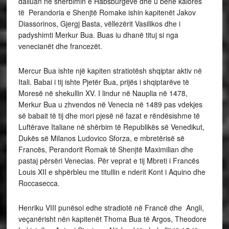
dalluan në shërbimin e Habsburgëve dhe u bënë kalorës
të Perandoria e Shenjtë Romake ishin kapitenët Jakov
Diassorinos, Gjergj Basta, vëllezërit Vasilikos dhe i
padyshimti Merkur Bua. Buas iu dhanë tituj si nga
venecianët dhe francezët.
Mercur Bua ishte një kapiten stratiotësh shqiptar aktiv në
Itali. Babai i tij ishte Pjetër Bua, prijës i shqiptarëve të
Moresë në shekullin XV. I lindur në Nauplia në 1478,
Merkur Bua u zhvendos në Venecia në 1489 pas vdekjes
së babait të tij dhe mori pjesë në fazat e rëndësishme të
Luftërave Italiane në shërbim të Republikës së Venedikut,
Dukës së Milanos Ludovico Sforza, e mbretërisë së
Francës, Perandorit Romak të Shenjtë Maximilian dhe
pastaj përsëri Venecias. Për veprat e tij Mbreti i Francës
Louis XII e shpërbleu me titullin e nderit Kont i Aquino dhe
Roccasecca.
Henriku VIII punësoi edhe stradiotë në Francë dhe Angli,
veçanërisht nën kapitenët Thoma Bua të Argos, Theodore