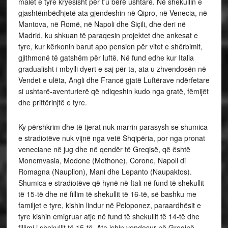
malet e tyre kryesisht për t’u bërë ushtarë. Në shekullin e
gjashtëmbëdhjetë ata gjendeshin në Qipro, në Venecia, në
Mantova, në Romë, në Napoli dhe Siçili, dhe deri në
Madrid, ku shkuan të paraqesin projektet dhe ankesat e
tyre, kur kërkonin barut apo pension për vitet e shërbimit,
gjithmonë të gatshëm për luftë. Në fund edhe kur Italia
gradualisht i mbylli dyert e saj për ta, ata u zhvendosën në
Vendet e ulëta, Angli dhe Francë gjatë Luftërave ndërfetare
si ushtarë-aventurierë që ndiqeshin kudo nga gratë, fëmijët
dhe priftërinjtë e tyre.
Ky përshkrim dhe të tjerat nuk marrin parasysh se shumica
e stradiotëve nuk vijnë nga vetë Shqipëria, por nga pronat
veneciane në jug dhe në qendër të Greqisë, që është
Monemvasia, Modone (Methone), Corone, Napoli di
Romagna (Nauplion), Mani dhe Lepanto (Naupaktos).
Shumica e stradiotëve që hynë në Itali në fund të shekullit
të 15-të dhe në fillim të shekullit të 16-të, së bashku me
familjet e tyre, kishin lindur në Peloponez, paraardhësit e
tyre kishin emigruar atje në fund të shekullit të 14-të dhe
fillimi i shekullit të 15-të. Ata ishin vendosur në Greqinë