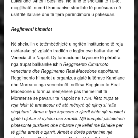
Lukisi dhe Antoni Stesinos. Në fund të shekullit të 16-të,
megjithatë, numri i kompanive stradiote të punësuara në
ushtritë italiane dhe të tjera perëndimore u pakësuan.
Regjimenti himariot
Në shekullin e tetëmbëdhjetë u ngritën institucione të reja
ushtarake që zgjatën traditën e legjioneve ballkanike në
Venecia dhe Napoli. Dy formacionet kryesore të përbëra
nga trupat ballkanike ishin
Reggimento Cimarrioto
veneciane dhe Reggimento Real Macedone napolitane
.
Reggimento himariot u organizua gjatë luftërave Kandiane
dhe Moreane nga venecianët, ndërsa Reggimento Real
Macedone u formua menjëherë pas themelimit të
Mbretërisë së pavarur të Napolit në 1734.
Këto trupa të
reja ishin të armatosur në atë mënyrë që njihej si “alla
shqiptare”. Arma e tyre kryesore e zjarrit ishte një musket i
gjatë i njohur si dyfeku ose karafili. Një komplet pistoletash
plotësonte pushkën dhe mbante një këllëf me fishekë për
të gjitha armët e zjarrit. Armët e dorës përfshinin një