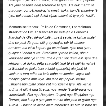
Ata janë besnikë ndaj zotërinjve të tyre. Ata nuk marrin të
burgosur, por përkundrazi u presin kokat kundërshtarëve të
tyre, duke marrë një dukat sipas zakonit të tyre për kokë”
.
Memorialisti francez, Philip de Commines, i përshkruan
stradiotët që luftuan francezët në Betejën e Fornovos.
Marchal de Gie i dërgoi fjalë mbretit se kishte kaluar malet
dhe se pasi dërguan një grup kuajsh për të zbuluar
armikun, ata ishin kapur nga estradiotët, njëri prej tyre i
quajtur i Lebeuf u vra. Stradiotët i prenë kokën, dhe e
vendosën mbi një shtizë, dhe e çuan tek drejtuesi i tyre dhe
kërkuan një dukat. Këta stradiotët janë të së njëjtës natyrë
si Genetaires [kalorësia e lehtë spanjolle] ata janë të
veshur si turq edhe në kalë edhe në këmbë, veçse nuk
mbajnë çallma mbi krye. Ata janë një popull i kalitur,
ushqeheshin gjatë gjithë vitit mbi kuajt e tyre. Ata kishin
ardhur të gjithë nga Greqia, nga vende të zotëruara nga
venecianët, disa nga Nauplion, të tjerë nga Shqipëria nga
Durrësi, dhe kuajt e tyre janë të mirë dhe janë të gjithë nga
Turqia…I pashë të gjithë gjatë mbërritjes së tyre të parë në