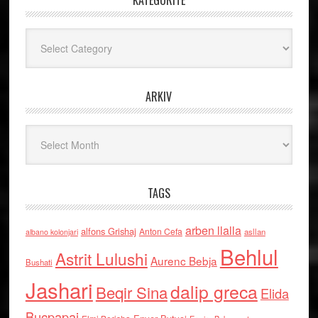
Kategoritë
ARKIV
Arkiv
TAGS
arben llalla
alfons Grishaj
Anton Cefa
asllan
albano kolonjari
Behlul
Astrit Lulushi
Aurenc Bebja
Bushati
Jashari
dalip greca
Beqir Sina
Elida
Buçpapaj