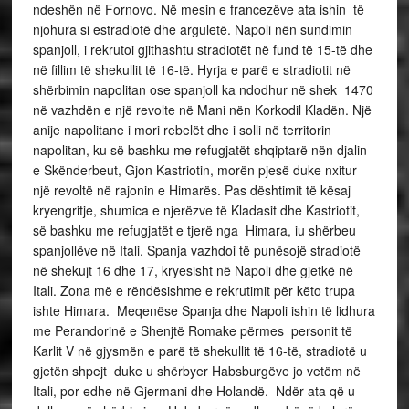
ndeshën në Fornovo. Në mesin e francezëve ata ishin të
njohura si estradiotë dhe arguletë. Napoli nën sundimin
spanjoll, i rekrutoi gjithashtu stradiotët në fund të 15-të dhe
në fillim të shekullit të 16-të. Hyrja e parë e stradiotit në
shërbimin napolitan ose spanjoll ka ndodhur në shek 1470
në vazhdën e një revolte në Mani nën Korkodil Kladën. Një
anije napolitane i mori rebelët dhe i solli në territorin
napolitan, ku së bashku me refugjatët shqiptarë nën djalin
e Skënderbeut, Gjon Kastriotin, morën pjesë duke nxitur
një revoltë në rajonin e Himarës. Pas dështimit të kësaj
kryengritje, shumica e njerëzve të Kladasit dhe Kastriotit,
së bashku me refugjatët e tjerë nga Himara, iu shërbeu
spanjollëve në Itali. Spanja vazhdoi të punësojë stradiotë
në shekujt 16 dhe 17, kryesisht në Napoli dhe gjetkë në
Itali. Zona më e rëndësishme e rekrutimit për këto trupa
ishte Himara. Meqenëse Spanja dhe Napoli ishin të lidhura
me Perandorinë e Shenjtë Romake përmes personit të
Karlit V në gjysmën e parë të shekullit të 16-të, stradiotë u
gjetën shpejt duke u shërbyer Habsburgëve jo vetëm në
Itali, por edhe në Gjermani dhe Holandë. Ndër ata që u