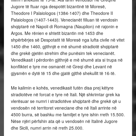
Jugore të ftuar nga despotët bizantinë të Moresë,
Theodore I Palaiologos (1384-1407) dhe Theodore II
Palaiologos (1407-1443). Venecianët filluan të vendosin
shqiptarë në Napoli di Romagna (Nauplion) në rajonin e
Argos. Me rënien e shtetit bizantin më 1453 dhe
shpërbërjes së Despotatit të Moresë nga lufta civile në vitet
1450 dhe 1460, gjithnjë e më shumë stradiotë shqiptarë
dhe grekë gjetën strehim dhe punësim tek venecianët.
Venedikasit i përdorën gjithnjë e më shumë ata si trupa në
konfliktet e tyre me osmanët në Greqi dhe Levant në
gjysmën e dytë të 15 dhe gjatë gjithë shekullit të 16-të.
Me kalimin e kohës, venedikasit futën disa prej këtyre
stradiotëve në forcat e tyre në Itali. Një shkrimtar grek ka
vlerësuar se numri i stradiotëve shqiptarë dhe grekë që u
vendosën në territoret veneciane dhe në Itali arrinte në
4500 burra, së bashku me familjet e tyre ishin rreth 15.500.
Nëse njëri përfshin ata që u vendosën në Italinë Jugore
dhe Sicili, numri arrin në rreth 25.000.