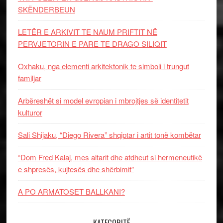
SKËNDERBEUN
LETËR E ARKIVIT TE NAUM PRIFTIT NË
PERVJETORIN E PARE TE DRAGO SILIQIT
Oxhaku, nga elementi arkitektonik te simboli i trungut
familjar
Arbëreshët si model evropian i mbrojtjes së identitetit
kulturor
Sali Shijaku, “Diego Rivera” shqiptar i artit tonë kombëtar
“Dom Fred Kalaj, mes altarit dhe atdheut si hermeneutikë
e shpresës, kujtesës dhe shërbimit”
A PO ARMATOSET BALLKANI?
KATEGORITË