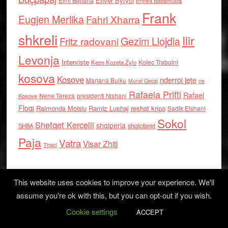
Enver Bytyci
Elmi Berisha
Ermira Babamusta
Frank
Eugjen Merlika
Fahri Xharra
shkreli
Ilir
Gezim Llojdia
Fritz radovani
Levonja
Interviste
Kolec Traboini
Keze Kozeta Zylo
kosova
Kosove
nderroi jete
Marjana Bulku
ne
Murat Gecaj
Rafaela Prifti
Rafael
Nene Tereza
Kosove
presidenti Nishani
Floqi
Raimonda Moisiu
Ramiz Lushaj
reshat kripa
Sadik Elshani
Sokol
Shefqet Kercelli
shqiperia
shqiptaret
SHBA
Paja
Vatra
Visar Zhiti
Thaci
This website uses cookies to improve your experience. We'll
assume you're ok with this, but you can opt-out if you wish.
Cookie settings
Log in
ACCEPT