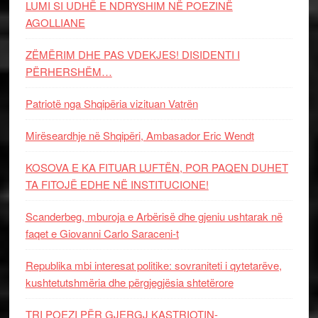
LUMI SI UDHË E NDRYSHIM NË POEZINË
AGOLLIANE
ZËMËRIM DHE PAS VDEKJES! DISIDENTI I
PËRHERSHËM…
Patriotë nga Shqipëria vizituan Vatrën
Mirëseardhje në Shqipëri, Ambasador Eric Wendt
KOSOVA E KA FITUAR LUFTËN, POR PAQEN DUHET
TA FITOJË EDHE NË INSTITUCIONE!
Scanderbeg, mburoja e Arbërisë dhe gjeniu ushtarak në
faqet e Giovanni Carlo Saraceni-t
Republika mbi interesat politike: sovraniteti i qytetarëve,
kushtetutshmëria dhe përgjegjësia shtetërore
TRI POEZI PËR GJERGJ KASTRIOTIN-