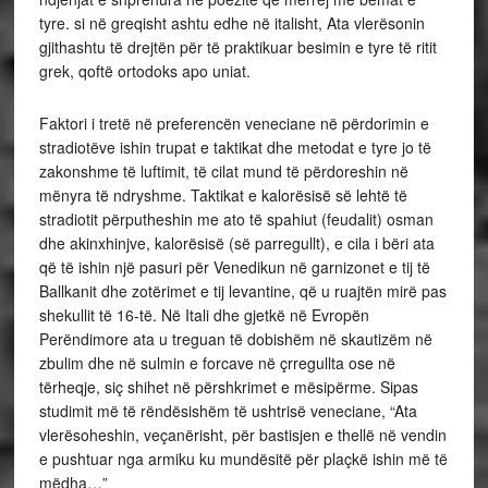
tyre. si në greqisht ashtu edhe në italisht, Ata vlerësonin
gjithashtu të drejtën për të praktikuar besimin e tyre të ritit
grek, qoftë ortodoks apo uniat.
Faktori i tretë në preferencën veneciane në përdorimin e
stradiotëve ishin trupat e taktikat dhe metodat e tyre jo të
zakonshme të luftimit, të cilat mund të përdoreshin në
mënyra të ndryshme. Taktikat e kalorësisë së lehtë të
stradiotit përputheshin me ato të spahiut (feudalit) osman
dhe akinxhinjve, kalorësisë (së parregullt), e cila i bëri ata
që të ishin një pasuri për Venedikun në garnizonet e tij të
Ballkanit dhe zotërimet e tij levantine, që u ruajtën mirë pas
shekullit të 16-të. Në Itali dhe gjetkë në Evropën
Perëndimore ata u treguan të dobishëm në skautizëm në
zbulim dhe në sulmin e forcave në çrregullta ose në
tërheqje, siç shihet në përshkrimet e mësipërme. Sipas
studimit më të rëndësishëm të ushtrisë veneciane, “Ata
vlerësoheshin, veçanërisht, për bastisjen e thellë në vendin
e pushtuar nga armiku ku mundësitë për plaçkë ishin më të
mëdha…”