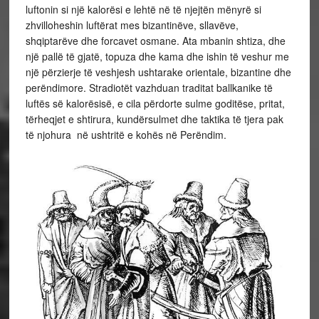
luftonin si një kalorësi e lehtë në të njejtën mënyrë si
zhvilloheshin luftërat mes bizantinëve, sllavëve,
shqiptarëve dhe forcavet osmane. Ata mbanin shtiza, dhe
një pallë të gjatë, topuza dhe kama dhe ishin të veshur me
një përzierje të veshjesh ushtarake orientale, bizantine dhe
perëndimore. Stradiotët vazhduan traditat ballkanike të
luftës së kalorësisë, e cila përdorte sulme goditëse, pritat,
tërheqjet e shtirura, kundërsulmet dhe taktika të tjera pak
të njohura në ushtritë e kohës në Perëndim.