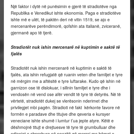
Një faktor i dytë në punësimin e gjerë të stradiotëve nga
Republika e Venedikut ishte ekonomia. Paga e stradiotëve
ishte më e ulët, të paktën deri në vitin 1519, se ajo e
mercenarëve perëndimorë, qofshin ata italianë, zviceranë,
gjermanë apo të tjerë.
Stradiotët nuk ishin mercenarë në kuptimin e saktë të
fjalës
Stradiotët nuk ishin mercenarë në kuptimin e saktë të
fjalës, ata ishin refugjatë që ruanin veten dhe familjet e tyre
në mërgim me a aftësitë e tyre luftarake. Kudo që ishin në
garnizon ose të dislokuar, i sillnin familjet e tyre dhe i
vendosën në vend ose afër vendit të tyre të detyrës. Në të
vërtetë, stradiotët dukej se vlerësonin nderimet dhe
privilegjet mbi pagën. Stradioti në fakt kërkonte favore në
formën e paradave dhe titujve dhe qeveria e kursyer
veneciane ishte shumë i lumtur t’ua jepte atyre. Këtë e
dëshmojnë titujt e drejtuesve të tyre të grumbulluar dhe
ndjenjat e shprehura në poezitë që merrej me bëmat e