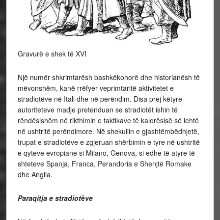
Gravurë e shek të XVI
Një numër shkrimtarësh bashkëkohorë dhe historianësh të
mëvonshëm, kanë rrëfyer veprimtaritë aktivitetet e
stradiotëve në Itali dhe në perëndim. Disa prej këtyre
autoriteteve madje pretenduan se stradiotët ishin të
rëndësishëm në rikthimin e taktikave të kalorësisë së lehtë
në ushtritë perëndimore. Në shekullin e gjashtëmbëdhjetë,
trupat e stradiotëve e zgjeruan shërbimin e tyre në ushtritë
e qyteve evropiane si Milano, Genova, si edhe të atyre të
shteteve Spanja, Franca, Perandoria e Shenjtë Romake
dhe Anglia.
Paraqitja e stradiot
ë
ve