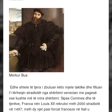
Merkur Bua
Edhe shtete të tjera i zbuluan këto mjete taktike dhe filluan
t’i tërheqin stradiotët nga shërbimi venecian me pagesë
ose kushte më të mira shërbimi. Sipas Comines dhe të
tjerëve, Franca nën Louis XII rekrutoi rreth 2000 stradiotë
në 1497; rreth dy vjet pasi forcat franceze në Itali u