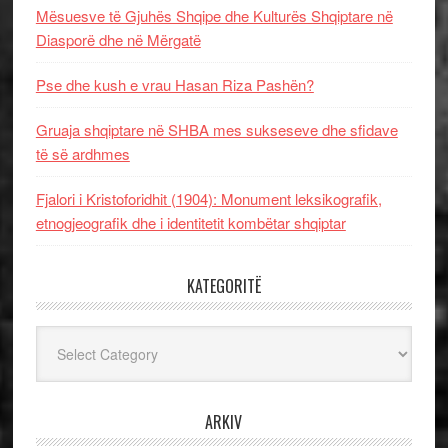
Mësuesve të Gjuhës Shqipe dhe Kulturës Shqiptare në
Diasporë dhe në Mërgatë
Pse dhe kush e vrau Hasan Riza Pashën?
Gruaja shqiptare në SHBA mes sukseseve dhe sfidave
të së ardhmes
Fjalori i Kristoforidhit (1904): Monument leksikografik,
etnogjeografik dhe i identitetit kombëtar shqiptar
KATEGORITË
Kategoritë
ARKIV