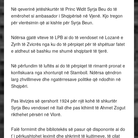
Në qeverinë jetëshkurtër të Princ Widit Syrja Beu do të
emërohet si ambasador i Shqipërisë në Vjenë. Kjo tregon
për vlerësimin që ai kishte për Syrja Beun.
Ndërsa gjatë viteve të LPB ai do të vendoset në Lozanë e
Zyrih të Zvicrës nga ku do të përpiqet për të shpëtuar fatet
e atdheut së bashku me shumë shqiptarë të tjerë.
Në përfundim të luftës ai do të përpiqet të rimarrë pronat e
konfiskuara nga xhonturqit në Stamboll. Ndërsa qëndron
larg zhvillimeve dhe ngatërresave politike që ndodhin në
Shqipëri.
Pas lëvizjes së qershorit 1924 për një kohë të shkurtër
Syrja Beu vendoset në Itali dhe pas kthimit të Ahmet Zogut
rikthehet përsëri në Vlorë.
Falë formimit dhe bibliotekës së pasur që dispononte ai do
t`i përkushtohet leximit dhe shkrimit të kujtimeve, të cilat