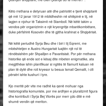
Këto rrethana e detyruan atë dhe patriotët e tjerë shqiptarë
që më 12 janar 1912 të mblidheshin në shtëpinë e tij, në
lagjen e njohur të Taksimit në Stamboll. Në këtë takim u
vendos për organizimin e një kryengritje mbarëkombëtare,
duke përfshirë Kosovën dhe të gjitha krahinat e Shqipërisë.
Në këtë periudhë Syrja Beu dhe i biri i tij Eqremi, me
mbështetjen e Austro-Hungarisë luajtën një rol të
rëndësishëm për Shpalljen e Pavarësisë. Por për rrethana
historike që ende sot e kësaj dite mbeten enigmatike, ata
megjithëse ishin planifikuar si ngitës të flamurit kaluan në
plan të dytë dhe roli kryesor iu besua Ismail Qemalit, i cili
përsëri ishte kushuri i tyre.
Kjo meritë për vite me radhë ka qenë mohuar nga
historiografia komuniste, por me ardhjen e pluralizmit figura
dhe kontributi i Syrja Bej Vlorës por merr çdo ditë e më
shumë vendin që meriton.