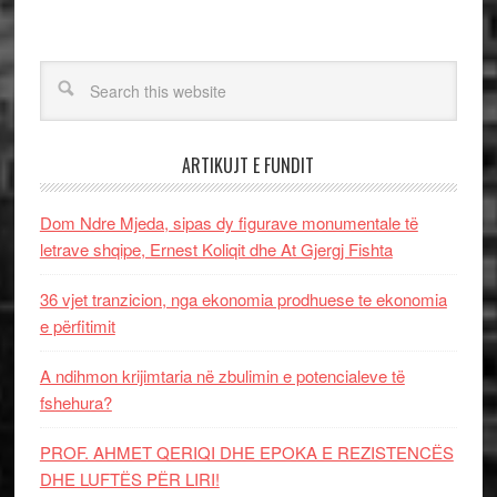
ARTIKUJT E FUNDIT
Dom Ndre Mjeda, sipas dy figurave monumentale të
letrave shqipe, Ernest Koliqit dhe At Gjergj Fishta
36 vjet tranzicion, nga ekonomia prodhuese te ekonomia
e përfitimit
A ndihmon krijimtaria në zbulimin e potencialeve të
fshehura?
PROF. AHMET QERIQI DHE EPOKA E REZISTENCЁS
DHE LUFTЁS PЁR LIRI!