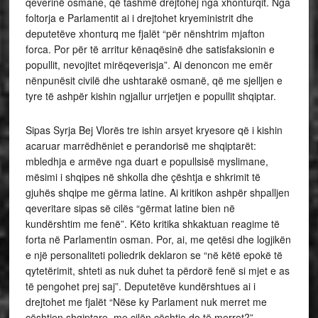
qeverinë osmane, që tashmë drejtohej nga xhonturqit. Nga
foltorja e Parlamentit ai i drejtohet kryeministrit dhe
deputetëve xhonturq me fjalët “për nënshtrim mjafton
forca. Por për të arritur kënaqësinë dhe satisfaksionin e
popullit, nevojitet mirëqeverisja”. Ai denoncon me emër
nënpunësit civilë dhe ushtarakë osmanë, që me sjelljen e
tyre të ashpër kishin ngjallur urrjetjen e popullit shqiptar.
Sipas Syrja Bej Vlorës tre ishin arsyet kryesore që i kishin
acaruar marrëdhëniet e perandorisë me shqiptarët:
mbledhja e armëve nga duart e popullsisë myslimane,
mësimi i shqipes në shkolla dhe çështja e shkrimit të
gjuhës shqipe me gërma latine. Ai kritikon ashpër shpalljen
qeveritare sipas së cilës “gërmat latine bien në
kundërshtim me fenë”. Këto kritika shkaktuan reagime të
forta në Parlamentin osman. Por, ai, me qetësi dhe logjikën
e një personaliteti poliedrik deklaron se “në këtë epokë të
qytetërimit, shteti as nuk duhet ta përdorë fenë si mjet e as
të pengohet prej saj”. Deputetëve kundërshtues ai i
drejtohet me fjalët “Nëse ky Parlament nuk merret me
çështjen shqiptare, me cilën çështje do të merret?”.