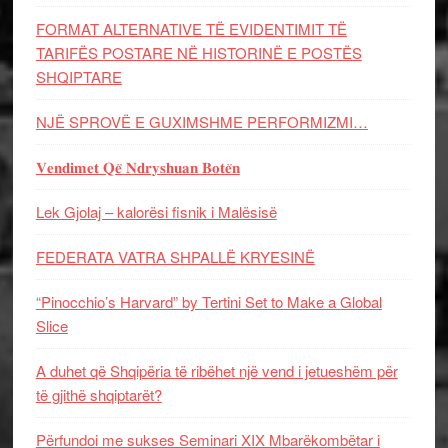
FORMAT ALTERNATIVE TË EVIDENTIMIT TË
TARIFËS POSTARE NË HISTORINË E POSTËS
SHQIPTARE
NJË SPROVË E GUXIMSHME PERFORMIZMI…
𝐕𝐞𝐧𝐝𝐢𝐦𝐞𝐭 𝐐𝐞̈ 𝐍𝐝𝐫𝐲𝐬𝐡𝐮𝐚𝐧 𝐁𝐨𝐭𝐞̈𝐧
Lek Gjolaj – kalorësi fisnik i Malësisë
FEDERATA VATRA SHPALLË KRYESINË
“Pinocchio’s Harvard” by Tertini Set to Make a Global
Slice
A duhet që Shqipëria të ribëhet një vend i jetueshëm për
të gjithë shqiptarët?
Përfundoi me sukses Seminari XIX Mbarëkombëtar i