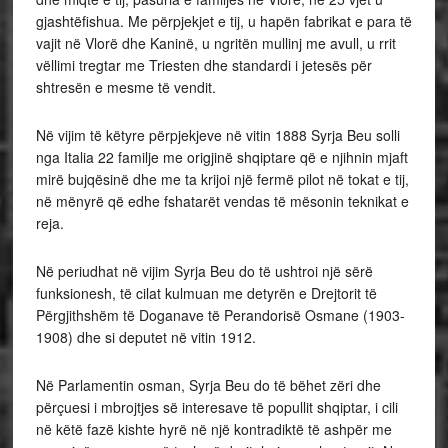
gjashtëfishua. Me përpjekjet e tij, u hapën fabrikat e para të
vajit në Vlorë dhe Kaninë, u ngritën mullinj me avull, u rrit
vëllimi tregtar me Triesten dhe standardi i jetesës për
shtresën e mesme të vendit.
Në vijim të këtyre përpjekjeve në vitin 1888 Syrja Beu solli
nga Italia 22 familje me origjinë shqiptare që e njihnin mjaft
mirë bujqësinë dhe me ta krijoi një fermë pilot në tokat e tij,
në mënyrë që edhe fshatarët vendas të mësonin teknikat e
reja.
Në periudhat në vijim Syrja Beu do të ushtroi një sërë
funksionesh, të cilat kulmuan me detyrën e Drejtorit të
Përgjithshëm të Doganave të Perandorisë Osmane (1903-
1908) dhe si deputet në vitin 1912.
Në Parlamentin osman, Syrja Beu do të bëhet zëri dhe
përçuesi i mbrojtjes së interesave të popullit shqiptar, i cili
në këtë fazë kishte hyrë në një kontradiktë të ashpër me