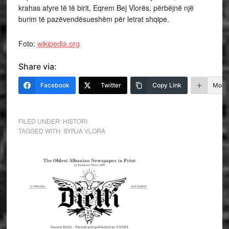
krahas atyre të të birit, Eqrem Bej Vlorës, përbëjnë një
burim të pazëvendësueshëm për letrat shqipe.
Foto:
wikipedia.org
Share via:
Facebook
Twitter
Copy Link
More
FILED UNDER:
HISTORI
TAGGED WITH:
SYRJA VLORA