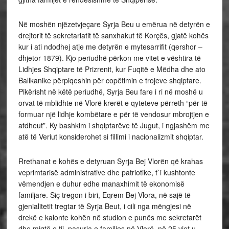
Në moshën njëzetvjeçare Syrja Beu u emërua në detyrën e
drejtorit të sekretariatit të sanxhakut të Korçës, gjatë kohës
kur i ati ndodhej atje me detyrën e mytesarrifit (qershor –
dhjetor 1879). Kjo periudhë përkon me vitet e vështira të
Lidhjes Shqiptare të Prizrenit, kur Fuqitë e Mëdha dhe ato
Ballkanike përpiqeshin për copëtimin e trojeve shqiptare.
Pikërisht në këtë periudhë, Syrja Beu fare i ri në moshë u
orvat të mblidhte në Vlorë krerët e qyteteve përreth “për të
formuar një lidhje kombëtare e për të vendosur mbrojtjen e
atdheut”. Ky bashkim i shqiptarëve të Jugut, i ngjashëm me
atë të Veriut konsiderohet si fillimi i nacionalizmit shqiptar.
Rrethanat e kohës e detyruan Syrja Bej Vlorën që krahas
veprimtarisë administrative dhe patriotike, t`i kushtonte
vëmendjen e duhur edhe manaxhimit të ekonomisë
familjare. Siç tregon i biri, Eqrem Bej Vlora, në sajë të
gjenialitetit tregtar të Syrja Beut, i cili nga mëngjesi në
drekë e kalonte kohën në studion e punës me sekretarët
dhe miqtë e tij, pasuria e familjes në Vlorë, në 25 vjet u