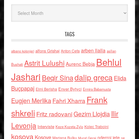
Arkiv
TAGS
arben llalla
alfons Grishaj
Anton Cefa
asllan
albano kolonjari
Behlul
Astrit Lulushi
Aurenc Bebja
Bushati
Jashari
dalip greca
Beqir Sina
Elida
Buçpapaj
Enver Bytyci
Elmi Berisha
Ermira Babamusta
Frank
Eugjen Merlika
Fahri Xharra
shkreli
Ilir
Gezim Llojdia
Fritz radovani
Levonja
Interviste
Kolec Traboini
Keze Kozeta Zylo
kosova
Kosove
nderroi jete
Marjana Bulku
ne
Murat Gecaj