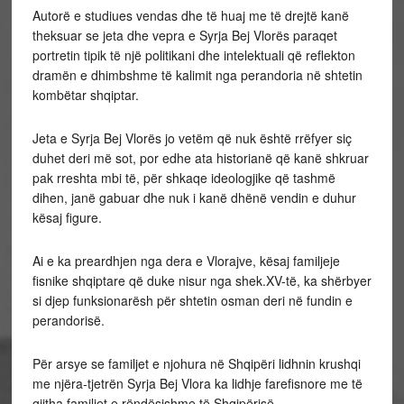
Autorë e studiues vendas dhe të huaj me të drejtë kanë
theksuar se jeta dhe vepra e Syrja Bej Vlorës paraqet
portretin tipik të një politikani dhe intelektuali që reflekton
dramën e dhimbshme të kalimit nga perandoria në shtetin
kombëtar shqiptar.
Jeta e Syrja Bej Vlorës jo vetëm që nuk është rrëfyer siç
duhet deri më sot, por edhe ata historianë që kanë shkruar
pak rreshta mbi të, për shkaqe ideologjike që tashmë
dihen, janë gabuar dhe nuk i kanë dhënë vendin e duhur
kësaj figure.
Ai e ka preardhjen nga dera e Vlorajve, kësaj familjeje
fisnike shqiptare që duke nisur nga shek.XV-të, ka shërbyer
si djep funksionarësh për shtetin osman deri në fundin e
perandorisë.
Për arsye se familjet e njohura në Shqipëri lidhnin krushqi
me njëra-tjetrën Syrja Bej Vlora ka lidhje farefisnore me të
gjitha familjet e rëndësishme të Shqipërisë.