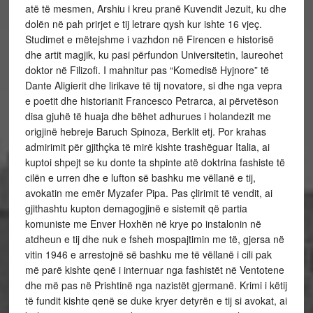
atë të mesmen, Arshiu i kreu pranë Kuvendit Jezuit, ku dhe
dolën në pah prirjet e tij letrare qysh kur ishte 16 vjeç.
Studimet e mëtejshme i vazhdon në Firencen e historisë
dhe artit magjik, ku pasi përfundon Universitetin, laureohet
doktor në Filizofi. I mahnitur pas “Komedisë Hyjnore” të
Dante Aligierit dhe lirikave të tij novatore, si dhe nga vepra
e poetit dhe historianit Francesco Petrarca, ai përvetëson
disa gjuhë të huaja dhe bëhet adhurues i holandezit me
origjinë hebreje Baruch Spinoza, Berklit etj. Por krahas
admirimit për gjithçka të mirë kishte trashëguar Italia, ai
kuptoi shpejt se ku donte ta shpinte atë doktrina fashiste të
cilën e urren dhe e lufton së bashku me vëllanë e tij,
avokatin me emër Myzafer Pipa. Pas çlirimit të vendit, ai
gjithashtu kupton demagogjinë e sistemit që partia
komuniste me Enver Hoxhën në krye po instalonin në
atdheun e tij dhe nuk e fsheh mospajtimin me të, gjersa në
vitin 1946 e arrestojnë së bashku me të vëllanë i cili pak
më parë kishte qenë i internuar nga fashistët në Ventotene
dhe më pas në Prishtinë nga nazistët gjermanë. Krimi i këtij
të fundit kishte qenë se duke kryer detyrën e tij si avokat, ai