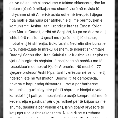
aktive në shumë simpoziume e takime shkencore, dhe ka
botuar një sërë artikujsh me shumë vlerë në revista të
ndryshme si në Amerikë ashtu edhe në Evropë. I djegur
nga malli e dashuria për atdheun e tij, me përmbysjen e
komunizmit, Arshiu , tani i renditur krahas Ernest Koliqit
dhe Martin Camajt, erdhi në Shqipëri, ku pa se ëndrra e tij
ishte bërë realitet. U çmall me njerëzit e tij të dashur,
motrat e tij të shtrenjta, Bukurushin, Nedretin dhe burrat e
tyre, intelektualë të mrekullueshëm, të ndjerët shkrimtarë
Bardhyl Shehu dhe Uran Kalakulla i cili kishte kaluar plot 21
vjet në burgferrin shqiptar të asaj kohe së bashku me të
respektuarin demokrat Pjetër Arbnorin. Në moshën 77
vjeçare profesor Arshi Pipa, tani i vlerësuar në vendin e tij,
ndërron jetë në Washigton. Besimi i tij te demokracia,
neveria e hapur ndaj diktaturës, urretja për barbarinë
komuniste, guximi qytetar për t`i shprehur bindjet e veta,
karaktei i tij i pathyer, mosnjohja e asnjë kompromisi me të
keqen, etja e pashuar për dije, vullnet për të krijuar sa më
shumë, dashuria për vendin e tij, ishin tiparet kryesore të
këtij njeriu të jashtëzakonshëm. Nuk e di në ç`rrethana