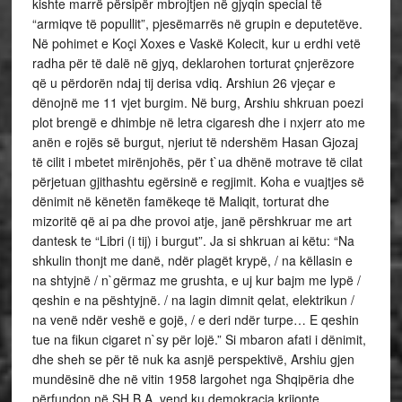
kishte marrë përsipër mbrojtjen në gjyqin special të
“armiqve të popullit”, pjesëmarrës në grupin e deputetëve.
Në pohimet e Koçi Xoxes e Vaskë Kolecit, kur u erdhi vetë
radha për të dalë në gjyq, deklarohen torturat çnjerëzore
që u përdorën ndaj tij derisa vdiq. Arshiun 26 vjeçar e
dënojnë me 11 vjet burgim. Në burg, Arshiu shkruan poezi
plot brengë e dhimbje në letra cigaresh dhe i nxjerr ato me
anën e rojës së burgut, njeriut të ndershëm Hasan Gjozaj
të cilit i mbetet mirënjohës, për t`ua dhënë motrave të cilat
përjetuan gjithashtu egërsinë e regjimit. Koha e vuajtjes së
dënimit në kënetën famëkeqe të Maliqit, torturat dhe
mizoritë që ai pa dhe provoi atje, janë përshkruar me art
dantesk te “Libri (i tij) i burgut”. Ja si shkruan ai këtu: “Na
shkulin thonjt me danë, ndër plagët krypë, / na këllasin e
na shtyjnë / n`gërmaz me grushta, e uj kur bajm me lypë /
qeshin e na pështyjnë. / na lagin dimnit qelat, elektrikun /
na venë ndër veshë e gojë, / e deri ndër turpe… E qeshin
tue na fikun cigaret n`sy për lojë.” Si mbaron afati i dënimit,
dhe sheh se për të nuk ka asnjë perspektivë, Arshiu gjen
mundësinë dhe në vitin 1958 largohet nga Shqipëria dhe
përfundon në SH.B.A. vend ku demokracia krijonte