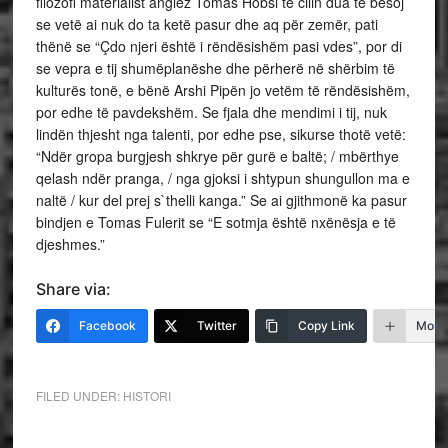
filozofi materialist anglez Tomas Hobsi të cilin dua të besoj
se vetë ai nuk do ta ketë pasur dhe aq për zemër, pati
thënë se “Çdo njeri është i rëndësishëm pasi vdes”, por di
se vepra e tij shumëplanëshe dhe përherë në shërbim të
kulturës tonë, e bënë Arshi Pipën jo vetëm të rëndësishëm,
por edhe të pavdekshëm. Se fjala dhe mendimi i tij, nuk
lindën thjesht nga talenti, por edhe pse, sikurse thotë vetë:
“Ndër gropa burgjesh shkrye për gurë e baltë; / mbërthye
qelash ndër pranga, / nga gjoksi i shtypun shungullon ma e
naltë / kur del prej s`thelli kanga.” Se ai gjithmonë ka pasur
bindjen e Tomas Fulerit se “E sotmja është nxënësja e të
djeshmes.”
Share via:
Facebook
Twitter
Copy Link
More
FILED UNDER:
HISTORI