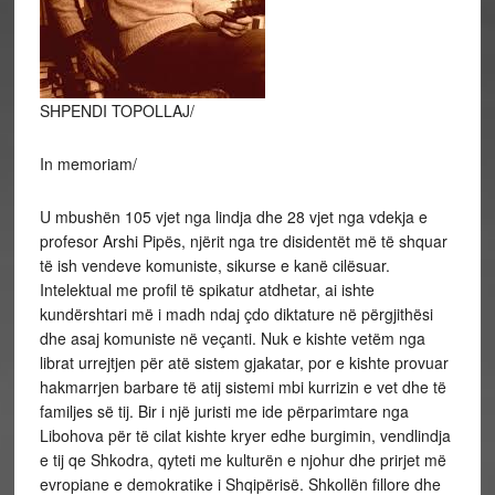
SHPENDI TOPOLLAJ/
In memoriam/
U mbushën 105 vjet nga lindja dhe 28 vjet nga vdekja e
profesor Arshi Pipës, njërit nga tre disidentët më të shquar
të ish vendeve komuniste, sikurse e kanë cilësuar.
Intelektual me profil të spikatur atdhetar, ai ishte
kundërshtari më i madh ndaj çdo diktature në përgjithësi
dhe asaj komuniste në veçanti. Nuk e kishte vetëm nga
librat urrejtjen për atë sistem gjakatar, por e kishte provuar
hakmarrjen barbare të atij sistemi mbi kurrizin e vet dhe të
familjes së tij. Bir i një juristi me ide përparimtare nga
Libohova për të cilat kishte kryer edhe burgimin, vendlindja
e tij qe Shkodra, qyteti me kulturën e njohur dhe prirjet më
evropiane e demokratike i Shqipërisë. Shkollën fillore dhe