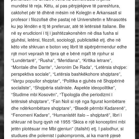
mundësi të reja. Këtu, ai pas përpjekjeve të pareshtura,
caktohet për të dhënë mësim në Kolegjin e Arkansasit si
profesor i filozofisë dhe pastaj në Universitetin e Minasotës
ku jep lëndën e tij të preferuar, atë të letërsisë italiane. Bie
në sy erudicioni i tij i jashtëzakonshëm në disa fusha si
gjuhësi, letërsi, filozofi, sociologji, publicistikë etj. dhe në
këto vite shkruan e boton veç librit të sipërpërmendur edhe
një mori veprash të tjera që e bënë mjaft të njohur si
“Lundërtarë”, “Rusha”, “Meridiana”, “Kritika letrare”,
“Montale dhe Dante”, “Jeronim De Rada”, “Letërsia shqipe:
perspektiva sociale”, “Letërsia bashkëkohore shqiptare”,
“Vargu popullor shqiptar”, “Politika e gjuhës në Shqipërinë
socialiste”, “Shqipëria staliniste. Aspekte ideopolitike”,
“Studime mbi Kosovën”, “Tipologjia dhe periodizmi i
letërsisë shqiptare”, “Fan Noli si një nga figurat kombëtare
dhe ndërkombëtare shqiptare”, “Bisedë përmbi Kadarenë”,
“Fenomeni Kadare”, “Humanistët italo – shqiptarë”, libri i
shkruar në burg qysh në 1955 “Skica e një konceptimi mbi
jetën plotësuar me Mbi gjeniun” (italisht) etj. I palodhur, si
studiues dhe polemist i pakompromis, ai ka marrë pjesë