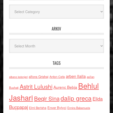
Kategoritë
ARKIV
Arkiv
TAGS
arben llalla
alfons Grishaj
Anton Cefa
asllan
albano kolonjari
Behlul
Astrit Lulushi
Aurenc Bebja
Bushati
Jashari
dalip greca
Beqir Sina
Elida
Buçpapaj
Enver Bytyci
Elmi Berisha
Ermira Babamusta