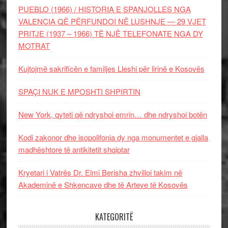
PUEBLO (1966) / HISTORIA E SPANJOLLES NGA
VALENCIA QË PËRFUNDOI NË LUSHNJE — 29 VJET
PRITJE (1937 – 1966) TË NJË TELEFONATE NGA DY
MOTRAT
Kujtojmë sakrificën e familjes Lleshi për lirinë e Kosovës
SPAÇI NUK E MPOSHTI SHPIRTIN
New York, qyteti që ndryshoi emrin… dhe ndryshoi botën
Kodi zakonor dhe isopolifonia dy nga monumentet e gjalla
madhështore të antikitetit shqiptar
Kryetari i Vatrës Dr. Elmi Berisha zhvilloi takim në
Akademinë e Shkencave dhe të Arteve të Kosovës
KATEGORITË